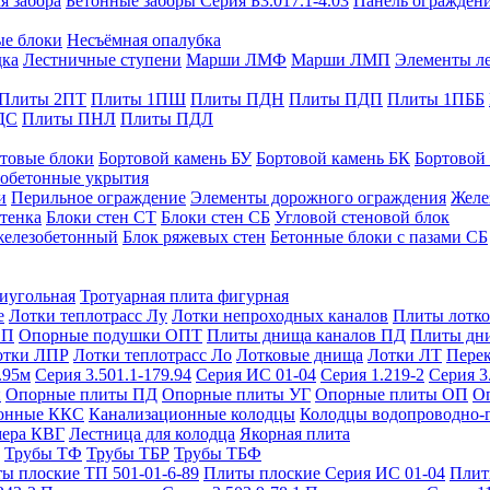
я забора
Бетонные заборы Серия Б3.017.1-4.03
Панель ограждени
ые блоки
Несъёмная опалубка
дка
Лестничные ступени
Марши ЛМФ
Марши ЛМП
Элементы л
Плиты 2ПТ
Плиты 1ПШ
Плиты ПДН
Плиты ПДП
Плиты 1ПББ
ДС
Плиты ПНЛ
Плиты ПДЛ
товые блоки
Бортовой камень БУ
Бортовой камень БК
Бортовой
обетонные укрытия
и
Перильное ограждение
Элементы дорожного ограждения
Желе
тенка
Блоки стен СТ
Блоки стен СБ
Угловой стеновой блок
железобетонный
Блок ряжевых стен
Бетонные блоки с пазами СБ
тиугольная
Тротуарная плита фигурная
е
Лотки теплотрасс Лу
Лотки непроходных каналов
Плиты лотко
ОП
Опорные подушки ОПТ
Плиты днища каналов ПД
Плиты дн
отки ЛПР
Лотки теплотрасс Ло
Лотковые днища
Лотки ЛТ
Перек
.95м
Серия 3.501.1-179.94
Серия ИС 01-04
Серия 1.219-2
Серия 3
и
Опорные плиты ПД
Опорные плиты УГ
Опорные плиты ОП
О
фонные ККС
Канализационные колодцы
Колодцы водопроводно-
мера КВГ
Лестница для колодца
Якорная плита
Трубы ТФ
Трубы ТБР
Трубы ТБФ
ы плоские ТП 501-01-6-89
Плиты плоские Серия ИС 01-04
Плит