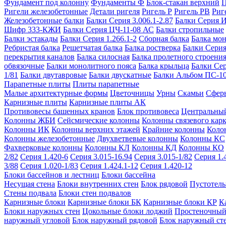
Фундамент под колонну
Фундаменты Ф
Блок-стакан верхний
П
Ригели железобетонные
Детали ригеля
Ригель Р
Ригель РВ
Риг
Железобетонные балки
Балки Серия 3.006.1-2.87
Балки Серия 
Шифр 333-КЖИ
Балки Серия ЦЧ-11-08 АС
Балки стропильные
Балки эстакады
Балки Серия 1.266.1-2
Сборная балка
Балка мо
Ребристая балка
Решетчатая балка
Балка ростверка
Балки Серия
перекрытия каналов
Балка силосная
Балка пролетного строени
обвязочные
Балки монолитного пояса
Балка крыльца
Балки Се
1/81
Балки двутавровые
Балки двускатные
Балки Альбом ПС-1
Парапетные плиты
Плиты парапетные
Малые архитектурные формы
Цветочницы
Урны
Скамьи
Сфер
Карнизные плиты
Карнизные плиты АК
Противовесы башенных кранов
Блок противовеса
Центральный
Колонны ЖБИ
Сейсмические колонны
Колонны связевого карк
Колонны ИК
Колонны верхних этажей
Крайние колонны
Коло
Колонны железобетонные
Двухветвевые колонны
Колонны КС
Фахверковые колонны
Колонны КЛ
Колонны КД
Колонны КО
2/82
Серия 1.420-6
Серия 3.015-16.94
Серия 3.015-1/82
Серия 1.
3/88
Серия 1.020-1/83
Серия 1.424.1-12
Серия 1.420-12
Блоки бассейнов и лестниц
Блоки бассейна
Несущая стена
Блоки внутренних стен
Блок рядовой
Пустотелы
Стены подвала
Блоки стен подвалов
Карнизные блоки
Карнизные блоки БК
Карнизные блоки КР
К
Блоки наружных стен
Цокольные блоки лоджий
Простеночный
наружный угловой
Блок наружный рядовой
Блок наружный ст