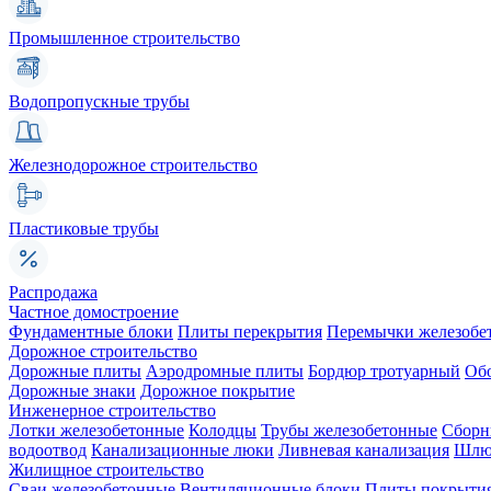
Промышленное строительство
Водопропускные трубы
Железнодорожное строительство
Пластиковые трубы
Распродажа
Частное домостроение
Фундаментные блоки
Плиты перекрытия
Перемычки железобе
Дорожное строительство
Дорожные плиты
Аэродромные плиты
Бордюр тротуарный
Об
Дорожные знаки
Дорожное покрытие
Инженерное строительство
Лотки железобетонные
Колодцы
Трубы железобетонные
Сборн
водоотвод
Канализационные люки
Ливневая канализация
Шлюз
Жилищное строительство
Сваи железобетонные
Вентиляционные блоки
Плиты покрыти