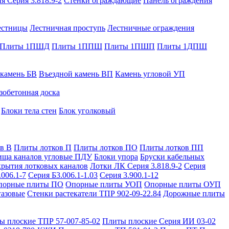
я Серия 3.818.9-2
Стенки ограждающие
Панель ограждения
естницы
Лестничная проступь
Лестничные ограждения
Плиты 1ПШД
Плиты 1ППШ
Плиты 1ПШП
Плиты 1ДПШ
 камень БВ
Въездной камень ВП
Камень угловой УП
зобетонная доска
Блоки тела стен
Блок уголковый
в В
Плиты лотков П
Плиты лотков ПО
Плиты лотков ПП
ища каналов угловые ПДУ
Блоки упора
Бруски кабельных
рытия лотковых каналов
Лотки ЛК Серия 3.818.9-2
Серия
.006.1-7
Серия Б3.006.1-1.03
Серия 3.900.1-12
порные плиты ПО
Опорные плиты УОП
Опорные плиты ОУП
газовые
Стенки растекатели ТПР 902-09-22.84
Дорожные плиты
ы плоские ТПР 57-007-85-02
Плиты плоские Серия ИИ 03-02