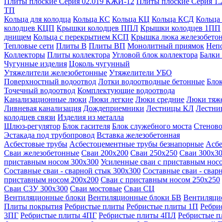
Плиты плоские Серия 02.019 КЖИ-12
Плиты плоские Серия 1.
ТП
Кольца для колодца
Кольца КС
Кольца КЦ
Кольца КСД
Кольца
колодцев КЦП
Крышки колодцев ППЛ
Крышки колодцев 1ПП
днищем
Кольца с перекрытием КСП
Крышка люка железобето
Тепловые сети
Плиты В
Плиты ВП
Монолитный приямок
Неп
Коллекторы
Плиты коллектора
Угловой блок коллектора
Балки
Чугунные изделия
Цоколь чугунный
Утяжелители железобетонные
Утяжелители УБО
Поверхностный водоотвод
Лотки водоотводные бетонные
Блок
Точечный водоотвод
Комплектующие водоотвода
Канализационные люки
Люки легкие
Люки средние
Люки тяж
Ливневая канализация
Дождеприемники
Лестницы КЛ
Лестни
колодцев связи
Изделия из металла
Шлюз-регулятор
Блок гасителя
Блок служебного моста
Стеново
Эстакада под трубопровод
Вставка железобетонная
Асбестовые трубы
Асбестоцементные трубы безнапорные
Асбе
Сваи железобетонные
Сваи 200х200
Сваи 250х250
Сваи 300х3
приставным носом 300х300
Усиленные сваи с приставным нос
Составные сваи - сварной стык 300х300
Составные сваи - свар
приставным носом 200х200
Сваи с приставным носом 250х250
Сваи С3У 300х300
Сваи мостовые
Сваи СЦ
Вентиляционные блоки
Вентиляционные блоки БВ
Вентиляци
Плиты покрытия
Ребристые плиты
Ребристые плиты 1П
Ребри
3ПГ
Ребристые плиты 4ПГ
Ребристые плиты 4ПЛ
Ребристые 