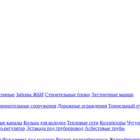
тонные
Заборы ЖБИ
Строительные блоки
Лестничные марши
оронительные сооружения
Дорожные ограждения
Тоннельный п
ые каналы
Кольца для колодца
Тепловые сети
Коллекторы
Чугун
-регулятор
Эстакада под трубопровод
Асбестовые трубы
я
Фундамент под колонну
Ригели железобетонные
Железобетонн