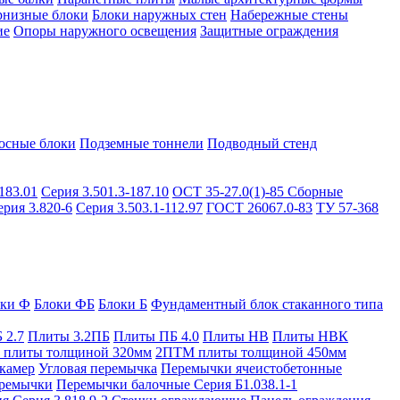
рнизные блоки
Блоки наружных стен
Набережные стены
ие
Опоры наружного освещения
Защитные ограждения
осные блоки
Подземные тоннели
Подводный стенд
183.01
Серия 3.501.3-187.10
ОСТ 35-27.0(1)-85
Сборные
ерия 3.820-6
Серия 3.503.1-112.97
ГОСТ 26067.0-83
ТУ 57-368
оки Ф
Блоки ФБ
Блоки Б
Фундаментный блок стаканного типа
 2.7
Плиты 3.2ПБ
Плиты ПБ 4.0
Плиты НВ
Плиты НВК
плиты толщиной 320мм
2ПТМ плиты толщиной 450мм
камер
Угловая перемычка
Перемычки ячеистобетонные
ремычки
Перемычки балочные Серия Б1.038.1-1