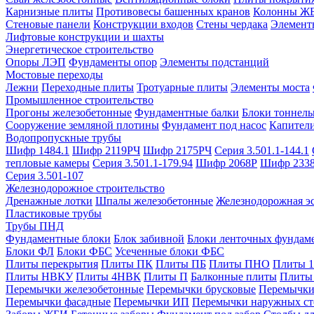
Карнизные плиты
Противовесы башенных кранов
Колонны Ж
Стеновые панели
Конструкции входов
Стены чердака
Элемент
Лифтовые конструкции и шахты
Энергетическое строительство
Опоры ЛЭП
Фундаменты опор
Элементы подстанций
Мостовые переходы
Лежни
Переходные плиты
Тротуарные плиты
Элементы моста
Промышленное строительство
Прогоны железобетонные
Фундаментные балки
Блоки тоннель
Сооружение земляной плотины
Фундамент под насос
Капител
Водопропускные трубы
Шифр 1484.1
Шифр 2119РЧ
Шифр 2175РЧ
Серия 3.501.1-144.1
тепловые камеры
Серия 3.501.1-179.94
Шифр 2068Р
Шифр 233
Серия 3.501-107
Железнодорожное строительство
Дренажные лотки
Шпалы железобетонные
Железнодорожная эс
Пластиковые трубы
Трубы ПНД
Фундаментные блоки
Блок забивной
Блоки ленточных фундам
Блоки ФЛ
Блоки ФБС
Усеченные блоки ФБС
Плиты перекрытия
Плиты ПК
Плиты ПБ
Плиты ПНО
Плиты 
Плиты НВКУ
Плиты 4НВК
Плиты П
Балконные плиты
Плиты
Перемычки железобетонные
Перемычки брусковые
Перемычки
Перемычки фасадные
Перемычки ИП
Перемычки наружных ст