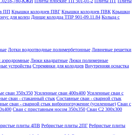
1.0218-780-КЖИ
Плиты плоские ТП 501-01-2
Плиты ПТ
Плиты
в ПП
Крышки колодцев ПВГ
Крышки колодцев ПВК
Крышки
онус для колец
Днище колодца ТПР 901-09.11.84
Кольца с
вые
Лотки водоотводные полимербетонные
Ливневые решетки
 аэродромные
Люки квадратные
Люки полимерные
ные устройства
Стремянки для колодцев
Внутренняя оснастка
ые сваи 350х350
Усиленные сваи 400х400
Усиленные сваи с
ные сваи - стаканный стык
Составные сваи - сварной стык
ные сваи - сварной стык вибропогружение (усиленные)
Сваи с
0х400
Сваи с приставным носом 350х350
Сваи С2 300х300
бристые плиты 4ПВ
Ребристые плиты 2ПГ
Ребристые плиты