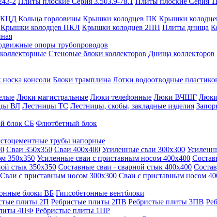
243-2
Плиты плоские Серия 3.503.9-78.1
Плиты плоские Серия 1
 КЦД
Кольца горловины
Крышки колодцев ПК
Крышки колодце
Крышки колодцев ПКЛ
Крышки колодцев 2ПП
Плиты днища
К
нная
одвижные опоры трубопроводов
 коллекторные
Стеновые блоки коллекторов
Днища коллекторов
 носка консоли
Блоки трамплина
Лотки водоотводные пластико
елые
Люки магистральные
Люки телефонные
Люки ВЧШГ
Люки
цы ВЛ
Лестницы ТС
Лестницы, скобы, закладные изделия
Запор
й блок СБ
Флютбетный блок
стоцементные трубы напорные
00
Сваи 350х350
Сваи 400х400
Усиленные сваи 300х300
Усиленн
ом 350х350
Усиленные сваи с приставным носом 400х400
Состав
ной стык 350х350
Составные сваи - сварной стык 400х400
Состав
Сваи с приставным носом 300х300
Сваи с приставным носом 40
онные блоки ВБ
Гипсобетонные вентблоки
стые плиты 2П
Ребристые плиты 2ПВ
Ребристые плиты 3ПВ
Ре
плиты 4ПФ
Ребристые плиты 1ПР