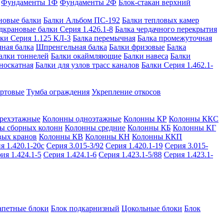
Фундаменты 1Ф
Фундаменты 2Ф
Блок-стакан верхний
новые балки
Балки Альбом ПС-192
Балки тепловых камер
дкрановые балки Серия 1.426.1-8
Балка чердачного перекрытия
ки Серия 1.125 КЛ-3
Балка перемычная
Балка промежуточная
ная балка
Шпренгельная балка
Балки фризовые
Балка
алки тоннелей
Балки окаймляющие
Балки навеса
Балки
носкатная
Балки для узлов трасс каналов
Балки Серия 1.462.1-
ортовые
Тумба ограждения
Укрепление откосов
рехэтажные
Колонны одноэтажные
Колонны КР
Колонны ККС
ы сборных колонн
Колонны средние
Колонны КБ
Колонны КГ
вых кранов
Колонны КВ
Колонны КН
Колонны ККП
я 1.420.1-20с
Серия 3.015-3/92
Серия 1.420.1-19
Серия 3.015-
ия 1.424.1-5
Серия 1.424.1-6
Серия 1.423.1-5/88
Серия 1.423.1-
апетные блоки
Блок подкарнизный
Цокольные блоки
Блок