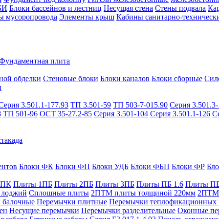
БИ
Блоки бассейнов и лестниц
Несущая стена
Стены подвала
Ка
ы мусоропровода
Элементы крыш
Кабины санитарно-техническ
Фундаментная плита
ной обделки
Стеновые блоки
Блоки каналов
Блоки сборные
Сил
и
Серия 3.501.1-177.93
ТП 3.501-59
ТП 503-7-015.90
Серия 3.501.3-
8
ТП 501-96
ОСТ 35-27.2-85
Серия 3.501-104
Серия 3.501.1-126
С
такада
ентов
Блоки ФК
Блоки ФП
Блоки УДБ
Блоки ФБП
Блоки ФР
Бл
1ПК
Плиты 1ПБ
Плиты 2ПБ
Плиты 3ПБ
Плиты ПБ 1.6
Плиты ПБ
 лоджий
Сплошные плиты
2ПТМ плиты толщиной 220мм
2ПТМ 
 балочные
Перемычки плитные
Перемычки теплофикационных 
ен
Несущие перемычки
Перемычки разделительные
Оконные пе