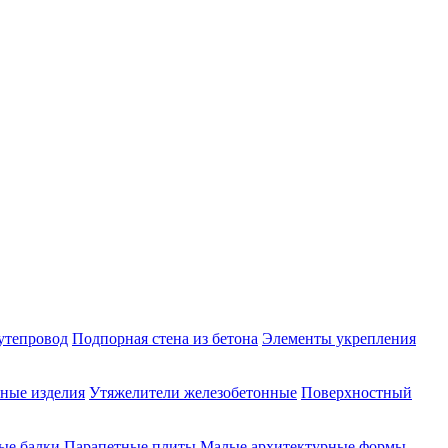
утепровод
Подпорная стена из бетона
Элементы укрепления
ные изделия
Утяжелители железобетонные
Поверхностный
ые балки
Парапетные плиты
Малые архитектурные формы