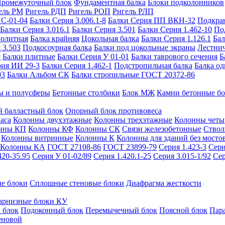
ромежуточный блок
Фундаментная балка
Блоки подколонников
ель РМ
Ригель РДП
Ригель РОП
Ригель РЛП
ИС-01-04
Балки Серия 3.006.1-8
Балки Серия ПП ВКН-32
Подкра
Балки Серия 3.016.1
Балки Серия 3.501
Балки Серия 1.462-10
По
нолитная
Балка крайняя
Цокольная балка
Балки Серия 1.126.1
Бал
 3.503
Подкосоурная балка
Балки под цокольные экраны
Лестнич
я
Балки плитные
Балки Серия У 01-01
Балки таврового сечения
Б
рия ИИ 29-3
Балки Серия 1.462-1
Подстропильная балка
Балка од
03
Балки Альбом СК
Балки стропильные ГОСТ 20372-86
ы и полусферы
Бетонные столбики
Блок МЖ
Камни бетонные б
 балластный блок
Опорный блок противовеса
аса
Колонны двухэтажные
Колонны трехэтажные
Колонны четы
нны КП
Колонны КФ
Колонны СК
Связи железобетонные
Ствол
Колонны витринные
Колонны К
Колонны для зданий без мосто
Колонны КА
ГОСТ 27108-86
ГОСТ 23899-79
Серия 1.423-3
Сери
420-35.95
Серия У 01-02/89
Серия 1.420.1-25
Серия 3.015-1/92
Сер
е блоки
Сплошные стеновые блоки
Диафрагма жесткости
арнизные блоки КУ
 блок
Подоконный блок
Перемычечный блок
Поясной блок
Пар
еновой