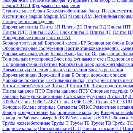
Заборы ЖБИ
Бетонные заборы
Фундамент под забор
Столбы дл
Серия 3.017-1
Фундамент ограждения
Строительные блоки
Керамзитобетонные блоки
Пескоцементн
Лестничные марши
Марши МЛ
Марши ЛМ
Лестничная площа
Площадочные вкладыши
Дорожные плиты
Плиты 1П
Плиты 2П
Плиты ПД
Плиты 1ПТ
Плиты ИДП
Плиты ПЖСН
Блок плиты П
Плиты ДТ
Плиты П
Аэродромные плиты
Плиты ПАГ
Бордюр тротуарный
Бортовой камень БР
Бордюрные блоки
Бор
Оборонительные сооружения
Противотанковые надолбы
Желез
Дорожные ограждения
Блоки Нью-Джерси
Ограждающие блок
Тоннельный путепровод
Блок под фундамент стен
Подпорная с
Подпорная стена из бетона
Коробчатый блок
Блок контрфорса 
Элементы укрепления
Плита укрепления
Блок укрепления
Дорожные знаки
Дорожный знак Б
Опоры дорожных знаков
Дорожное покрытие
Тактильная плитка
Тротуарная плита шес
Лотки железобетонные
Лотки Л
Лотки ЛК
Лотки водоотводны
Плиты каналов ПТО
Плиты каналов ПТУ
Опорные подушки 
каналов
Кормушки бетонные
Лоток междупутный
Лотки ЛР
Л
3.006-2
Серия 3.006.1-2.87
Серия 3.006.1-2/82
Серия 3.501.9-181
Колодцы
Кольца опорные
Сегменты ОПКС
Ремонтные вставк
Колодцы водосточные
Водоприемные колодцы
Колодцы теле
колодцев
Рабочая камера КЛК
Рабочая камера КЛВ
Рабочая ка
Трубы железобетонные
Трубы Т
Трубы ТБ
Трубы ТВ
Трубы ТС
Сборные каналы
Плиты плоские ПТП
Плиты плоские ПТ
Плит