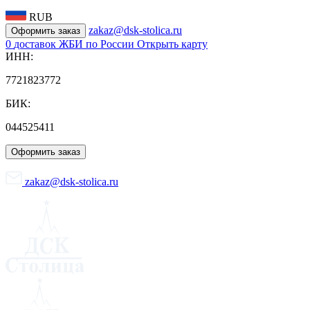
RUB
zakaz@dsk-stolica.ru
Оформить заказ
0
доставок ЖБИ по России
Открыть карту
ИНН:
7721823772
БИК:
044525411
Оформить заказ
zakaz@dsk-stolica.ru