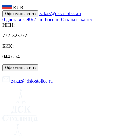
RUB
zakaz@dsk-stolica.ru
Оформить заказ
0
доставок ЖБИ по России
Открыть карту
ИНН:
7721823772
БИК:
044525411
Оформить заказ
zakaz@dsk-stolica.ru