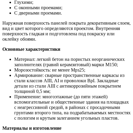
Глухими;
С оконными проемами;
С дверными проемами.
Наружная поверхность панелей покрыта декоративным слоем,
вид и цвет которого определяются проектом. Внутренняя
поверхность гладкая и подготовлена под покраску или
оклейку обоями.
Основные характеристики
Материал: легкий бетон на пористых неорганических
заполнителях (гравий керамзитовый) марки М150;
Морозостойкость: не менее Мрз25;
Армирование: сварные пространственные каркасы из
стали классов АIII, АI и проволоки ВрI. Закладные
детали из стали АIII с антикоррозийным покрытием
толщиной 0,5 мм;
Применение: многоэтажные (до пяти этажей)
вспомогательные и общественные здания на площадках
с неагрессивной средой, в районах с просадочными
грунтами второго типа, на подрабатываемых местностях
с пологим и крутым залеганием угольных пластов.
Материалы и изготовление