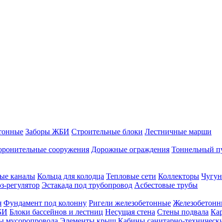
тонные
Заборы ЖБИ
Строительные блоки
Лестничные марши
оронительные сооружения
Дорожные ограждения
Тоннельный п
ые каналы
Кольца для колодца
Тепловые сети
Коллекторы
Чугун
-регулятор
Эстакада под трубопровод
Асбестовые трубы
я
Фундамент под колонну
Ригели железобетонные
Железобетонн
БИ
Блоки бассейнов и лестниц
Несущая стена
Стены подвала
Ка
ы мусоропровода
Элементы крыш
Кабины санитарно-техническ