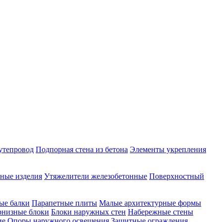
утепровод
Подпорная стена из бетона
Элементы укрепления
ные изделия
Утяжелители железобетонные
Поверхностный
ые балки
Парапетные плиты
Малые архитектурные формы
рнизные блоки
Блоки наружных стен
Набережные стены
ие
Опоры наружного освещения
Защитные ограждения