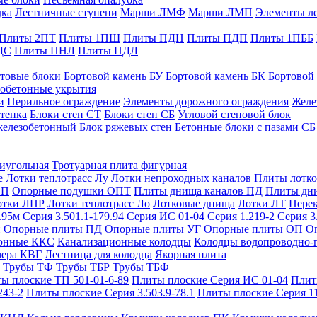
дка
Лестничные ступени
Марши ЛМФ
Марши ЛМП
Элементы л
Плиты 2ПТ
Плиты 1ПШ
Плиты ПДН
Плиты ПДП
Плиты 1ПББ
ДС
Плиты ПНЛ
Плиты ПДЛ
товые блоки
Бортовой камень БУ
Бортовой камень БК
Бортовой
обетонные укрытия
и
Перильное ограждение
Элементы дорожного ограждения
Желе
тенка
Блоки стен СТ
Блоки стен СБ
Угловой стеновой блок
железобетонный
Блок ряжевых стен
Бетонные блоки с пазами СБ
тиугольная
Тротуарная плита фигурная
е
Лотки теплотрасс Лу
Лотки непроходных каналов
Плиты лотко
ОП
Опорные подушки ОПТ
Плиты днища каналов ПД
Плиты дн
отки ЛПР
Лотки теплотрасс Ло
Лотковые днища
Лотки ЛТ
Перек
.95м
Серия 3.501.1-179.94
Серия ИС 01-04
Серия 1.219-2
Серия 3
и
Опорные плиты ПД
Опорные плиты УГ
Опорные плиты ОП
О
фонные ККС
Канализационные колодцы
Колодцы водопроводно-
мера КВГ
Лестница для колодца
Якорная плита
Трубы ТФ
Трубы ТБР
Трубы ТБФ
ы плоские ТП 501-01-6-89
Плиты плоские Серия ИС 01-04
Плит
243-2
Плиты плоские Серия 3.503.9-78.1
Плиты плоские Серия 1