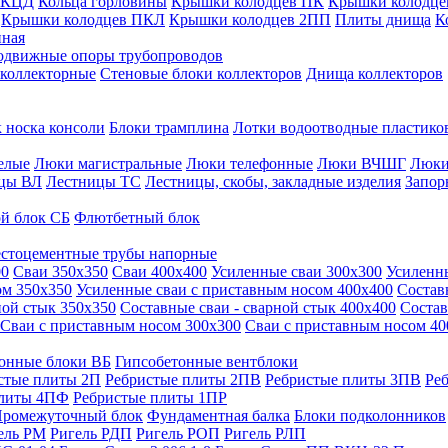
 КЦД
Кольца горловины
Крышки колодцев ПК
Крышки колодце
Крышки колодцев ПКЛ
Крышки колодцев 2ПП
Плиты днища
К
нная
одвижные опоры трубопроводов
 коллекторные
Стеновые блоки коллекторов
Днища коллекторов
 носка консоли
Блоки трамплина
Лотки водоотводные пластико
елые
Люки магистральные
Люки телефонные
Люки ВЧШГ
Люки
цы ВЛ
Лестницы ТС
Лестницы, скобы, закладные изделия
Запор
й блок СБ
Флютбетный блок
стоцементные трубы напорные
00
Сваи 350х350
Сваи 400х400
Усиленные сваи 300х300
Усиленн
ом 350х350
Усиленные сваи с приставным носом 400х400
Состав
ной стык 350х350
Составные сваи - сварной стык 400х400
Состав
Сваи с приставным носом 300х300
Сваи с приставным носом 40
онные блоки ВБ
Гипсобетонные вентблоки
стые плиты 2П
Ребристые плиты 2ПВ
Ребристые плиты 3ПВ
Ре
плиты 4ПФ
Ребристые плиты 1ПР
ромежуточный блок
Фундаментная балка
Блоки подколонников
ель РМ
Ригель РДП
Ригель РОП
Ригель РЛП