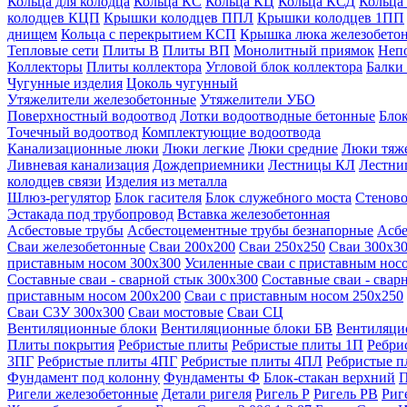
Кольца для колодца
Кольца КС
Кольца КЦ
Кольца КСД
Кольца
колодцев КЦП
Крышки колодцев ППЛ
Крышки колодцев 1ПП
днищем
Кольца с перекрытием КСП
Крышка люка железобето
Тепловые сети
Плиты В
Плиты ВП
Монолитный приямок
Неп
Коллекторы
Плиты коллектора
Угловой блок коллектора
Балки
Чугунные изделия
Цоколь чугунный
Утяжелители железобетонные
Утяжелители УБО
Поверхностный водоотвод
Лотки водоотводные бетонные
Блок
Точечный водоотвод
Комплектующие водоотвода
Канализационные люки
Люки легкие
Люки средние
Люки тяж
Ливневая канализация
Дождеприемники
Лестницы КЛ
Лестни
колодцев связи
Изделия из металла
Шлюз-регулятор
Блок гасителя
Блок служебного моста
Стеново
Эстакада под трубопровод
Вставка железобетонная
Асбестовые трубы
Асбестоцементные трубы безнапорные
Асбе
Сваи железобетонные
Сваи 200х200
Сваи 250х250
Сваи 300х3
приставным носом 300х300
Усиленные сваи с приставным нос
Составные сваи - сварной стык 300х300
Составные сваи - свар
приставным носом 200х200
Сваи с приставным носом 250х250
Сваи С3У 300х300
Сваи мостовые
Сваи СЦ
Вентиляционные блоки
Вентиляционные блоки БВ
Вентиляци
Плиты покрытия
Ребристые плиты
Ребристые плиты 1П
Ребри
3ПГ
Ребристые плиты 4ПГ
Ребристые плиты 4ПЛ
Ребристые 
Фундамент под колонну
Фундаменты Ф
Блок-стакан верхний
П
Ригели железобетонные
Детали ригеля
Ригель Р
Ригель РВ
Риг