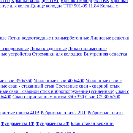
в ПП
Крышки колодцев ПВГ
Крышки колодцев ПВК
Крышки
онус для колец
Днище колодца ТПР 901-09.11.84
Кольца с
вые
Лотки водоотводные полимербетонные
Ливневые решетки
 аэродромные
Люки квадратные
Люки полимерные
ные устройства
Стремянки для колодцев
Внутренняя оснастка
ые сваи 350х350
Усиленные сваи 400х400
Усиленные сваи с
ные сваи - стаканный стык
Составные сваи - сварной стык
ные сваи - сварной стык вибропогружение (усиленные)
Сваи с
0х400
Сваи с приставным носом 350х350
Сваи С2 300х300
бристые плиты 4ПВ
Ребристые плиты 2ПГ
Ребристые плиты
Фундаменты 1Ф
Фундаменты 2Ф
Блок-стакан верхний