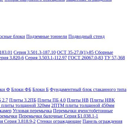
осные блоки
Подземные тоннели
Подводный стенд
183.01
Серия 3.501.3-187.10
ОСТ 35-27.0(1)-85
Сборные
ерия 3.820-6
Серия 3.503.1-112.97
ГОСТ 26067.0-83
ТУ 57-368
оки Ф
Блоки ФБ
Блоки Б
Фундаментный блок стаканного типа
 2.7
Плиты 3.2ПБ
Плиты ПБ 4.0
Плиты НВ
Плиты НВК
плиты толщиной 320мм
2ПТМ плиты толщиной 450мм
камер
Угловая перемычка
Перемычки ячеистобетонные
ремычки
Перемычки балочные Серия Б1.038.1-1
я Серия 3.818.9-2
Стенки ограждающие
Панель ограждения