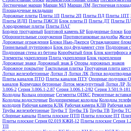
Лестничные марши
Марши МЛ
Марши ЛМ
Лестничная площа
Площадочные вкладыши
Дорожные плиты
Плиты 1П
Плиты 2П
Плиты ПД
Плиты 1ПТ
Плиты ИДП
Плиты ПЖСН
Блок плиты П
Плиты ДТ
Плиты П
Аэродромные плиты
Плиты ПАГ
Бордюр тротуарный
Бортовой камень БР
Бордюрные блоки
Бор
Оборонительные сооружения
Противотанковые надолбы
Желез
Дорожные ограждения
Блоки Нью-Джерси
Ограждающие блок
Тоннельный путепровод
Блок под фундамент стен
Подпорная с
Подпорная стена из бетона
Коробчатый блок
Блок контрфорса 
Элементы укрепления
Плита укрепления
Блок укрепления
Дорожные знаки
Дорожный знак Б
Опоры дорожных знаков
Дорожное покрытие
Тактильная плитка
Тротуарная плита шес
Лотки железобетонные
Лотки Л
Лотки ЛК
Лотки водоотводны
Плиты каналов ПТО
Плиты каналов ПТУ
Опорные подушки 
каналов
Кормушки бетонные
Лоток междупутный
Лотки ЛР
Л
3.006-2
Серия 3.006.1-2.87
Серия 3.006.1-2/82
Серия 3.501.9-181
Колодцы
Кольца опорные
Сегменты ОПКС
Ремонтные вставк
Колодцы водосточные
Водоприемные колодцы
Колодцы теле
колодцев
Рабочая камера КЛК
Рабочая камера КЛВ
Рабочая ка
Трубы железобетонные
Трубы Т
Трубы ТБ
Трубы ТВ
Трубы ТС
Сборные каналы
Плиты плоские ПТП
Плиты плоские ПТ
Плит
Плиты плоские Серия 02.019 КЖИ-12
Плиты плоские Серия 1.
ТП