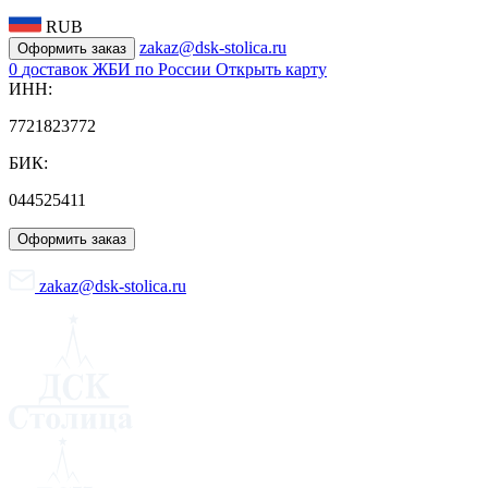
RUB
zakaz@dsk-stolica.ru
Оформить заказ
0
доставок ЖБИ по России
Открыть карту
ИНН:
7721823772
БИК:
044525411
Оформить заказ
zakaz@dsk-stolica.ru