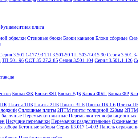
Фундаментная плита
ной обделки
Стеновые блоки
Блоки каналов
Блоки сборные
Сил
и
Серия 3.501.1-177.93
ТП 3.501-59
ТП 503-7-015.90
Серия 3.501.3-
8
ТП 501-96
ОСТ 35-27.2-85
Серия 3.501-104
Серия 3.501.1-126
С
такада
ентов
Блоки ФК
Блоки ФП
Блоки УДБ
Блоки ФБП
Блоки ФР
Бл
1ПК
Плиты 1ПБ
Плиты 2ПБ
Плиты 3ПБ
Плиты ПБ 1.6
Плиты ПБ
 лоджий
Сплошные плиты
2ПТМ плиты толщиной 220мм
2ПТМ 
 балочные
Перемычки плитные
Перемычки теплофикационных 
ен
Несущие перемычки
Перемычки разделительные
Оконные пе
я забора
Бетонные заборы Серия Б3.017.1-4.03
Панель ограждени
ые блоки
Несъёмная опалубка