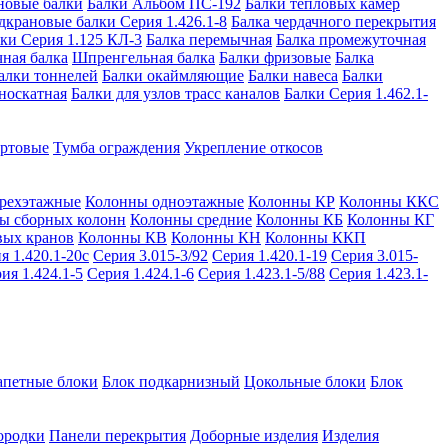
новые балки
Балки Альбом ПС-192
Балки тепловых камер
дкрановые балки Серия 1.426.1-8
Балка чердачного перекрытия
ки Серия 1.125 КЛ-3
Балка перемычная
Балка промежуточная
ная балка
Шпренгельная балка
Балки фризовые
Балка
алки тоннелей
Балки окаймляющие
Балки навеса
Балки
носкатная
Балки для узлов трасс каналов
Балки Серия 1.462.1-
ортовые
Тумба ограждения
Укрепление откосов
рехэтажные
Колонны одноэтажные
Колонны КР
Колонны ККС
ы сборных колонн
Колонны средние
Колонны КБ
Колонны КГ
вых кранов
Колонны КВ
Колонны КН
Колонны ККП
я 1.420.1-20с
Серия 3.015-3/92
Серия 1.420.1-19
Серия 3.015-
ия 1.424.1-5
Серия 1.424.1-6
Серия 1.423.1-5/88
Серия 1.423.1-
апетные блоки
Блок подкарнизный
Цокольные блоки
Блок
ородки
Панели перекрытия
Доборные изделия
Изделия