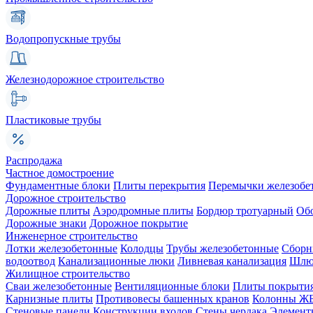
Водопропускные трубы
Железнодорожное строительство
Пластиковые трубы
Распродажа
Частное домостроение
Фундаментные блоки
Плиты перекрытия
Перемычки железобе
Дорожное строительство
Дорожные плиты
Аэродромные плиты
Бордюр тротуарный
Об
Дорожные знаки
Дорожное покрытие
Инженерное строительство
Лотки железобетонные
Колодцы
Трубы железобетонные
Сборн
водоотвод
Канализационные люки
Ливневая канализация
Шлюз
Жилищное строительство
Сваи железобетонные
Вентиляционные блоки
Плиты покрыти
Карнизные плиты
Противовесы башенных кранов
Колонны Ж
Стеновые панели
Конструкции входов
Стены чердака
Элемент