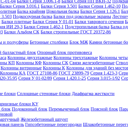
ИС-01-04
Балки Серия 3.006.1-8
Балки Серия ПП ВКН-32
Подкра
Балки Серия 3.016.1
Балки Серия 3.501
Балки Серия 1.462-10
По
нолитная
Балка крайняя
Цокольная балка
Балки Серия 1.126.1
Бал
 3.503
Подкосоурная балка
Балки под цокольные экраны
Лестнич
я
Балки плитные
Балки Серия У 01-01
Балки таврового сечения
Б
рия ИИ 29-3
Балки Серия 1.462-1
Подстропильная балка
Балка од
03
Балки Альбом СК
Балки стропильные ГОСТ 20372-86
ы и полусферы
Бетонные столбики
Блок МЖ
Камни бетонные б
 балластный блок
Опорный блок противовеса
аса
Колонны двухэтажные
Колонны трехэтажные
Колонны четы
нны КП
Колонны КФ
Колонны СК
Связи железобетонные
Ствол
Колонны витринные
Колонны К
Колонны для зданий без мосто
Колонны КА
ГОСТ 27108-86
ГОСТ 23899-79
Серия 1.423-3
Сери
420-35.95
Серия У 01-02/89
Серия 1.420.1-25
Серия 3.015-1/92
Сер
е блоки
Сплошные стеновые блоки
Диафрагма жесткости
арнизные блоки КУ
 блок
Подоконный блок
Перемычечный блок
Поясной блок
Пар
еновой
фартучный
Железобетонный шпунт
довая панель
Гипсобетонные перегородки
Шлакобетонные перег