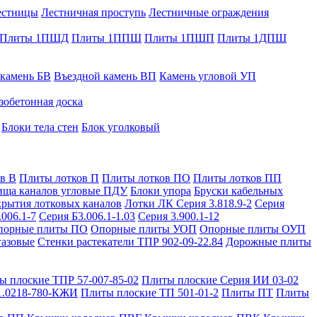
естницы
Лестничная проступь
Лестничные ограждения
Плиты 1ПШД
Плиты 1ППШ
Плиты 1ПШП
Плиты 1ДПШ
 камень БВ
Въездной камень ВП
Камень угловой УП
зобетонная доска
Блоки тела стен
Блок уголковый
в В
Плиты лотков П
Плиты лотков ПО
Плиты лотков ПП
ища каналов угловые ПДУ
Блоки упора
Бруски кабельных
рытия лотковых каналов
Лотки ЛК Серия 3.818.9-2
Серия
.006.1-7
Серия Б3.006.1-1.03
Серия 3.900.1-12
порные плиты ПО
Опорные плиты УОП
Опорные плиты ОУП
газовые
Стенки растекатели ТПР 902-09-22.84
Дорожные плиты
ы плоские ТПР 57-007-85-02
Плиты плоские Серия ИИ 03-02
1.0218-780-КЖИ
Плиты плоские ТП 501-01-2
Плиты ПТ
Плиты