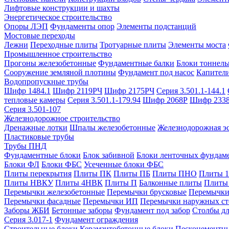
Лифтовые конструкции и шахты
Энергетическое строительство
Опоры ЛЭП
Фундаменты опор
Элементы подстанций
Мостовые переходы
Лежни
Переходные плиты
Тротуарные плиты
Элементы моста
Промышленное строительство
Прогоны железобетонные
Фундаментные балки
Блоки тоннель
Сооружение земляной плотины
Фундамент под насос
Капител
Водопропускные трубы
Шифр 1484.1
Шифр 2119РЧ
Шифр 2175РЧ
Серия 3.501.1-144.1
тепловые камеры
Серия 3.501.1-179.94
Шифр 2068Р
Шифр 233
Серия 3.501-107
Железнодорожное строительство
Дренажные лотки
Шпалы железобетонные
Железнодорожная эс
Пластиковые трубы
Трубы ПНД
Фундаментные блоки
Блок забивной
Блоки ленточных фундам
Блоки ФЛ
Блоки ФБС
Усеченные блоки ФБС
Плиты перекрытия
Плиты ПК
Плиты ПБ
Плиты ПНО
Плиты 
Плиты НВКУ
Плиты 4НВК
Плиты П
Балконные плиты
Плиты
Перемычки железобетонные
Перемычки брусковые
Перемычки
Перемычки фасадные
Перемычки ИП
Перемычки наружных ст
Заборы ЖБИ
Бетонные заборы
Фундамент под забор
Столбы дл
Серия 3.017-1
Фундамент ограждения
Строительные блоки
Керамзитобетонные блоки
Пескоцементн