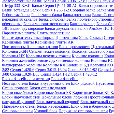
Железобетонные балки
Балки Серия 3.006.1-2.87
Балки Серия 
Шифр 333-КЖИ
Балки Серия ЦЧ-11-08 АС
Балки стропильные
Балки эстакады
Балки Серия 1.266.1-2
Сборная балка
Балка мо
Ребристая балка
Решетчатая балка
Балка ростверка
Балки Серия
перекрытия каналов
Балка силосная
Балка пролетного строени
обвязочные
Балки монолитного пояса
Балка крыльца
Балки Се
1/81
Балки двутавровые
Балки двускатные
Балки Альбом ПС-1
Парапетные плиты
Плиты парапетные
Малые архитектурные формы
Цветочницы
Урны
Скамьи
Сфер
Карнизные плиты
Карнизные плиты АК
Противовесы башенных кранов
Блок противовеса
Центральный
Колонны ЖБИ
Сейсмические колонны
Колонны связевого карк
Колонны ИК
Колонны верхних этажей
Крайние колонны
Коло
Колонны железобетонные
Двухветвевые колонны
Колонны КС
Фахверковые колонны
Колонны КЛ
Колонны КД
Колонны КО
2/82
Серия 1.420-6
Серия 3.015-16.94
Серия 3.015-1/82
Серия 1.
3/88
Серия 1.020-1/83
Серия 1.424.1-12
Серия 1.420-12
Блоки бассейнов и лестниц
Блоки бассейна
Несущая стена
Блоки внутренних стен
Блок рядовой
Пустотелы
Стены подвала
Блоки стен подвалов
Карнизные блоки
Карнизные блоки БК
Карнизные блоки КР
К
Блоки наружных стен
Цокольные блоки лоджий
Простеночный
наружный угловой
Блок наружный рядовой
Блок наружный ст
Набережные стены
Блоки набережных
Блок стен набережных 
Стеновые панели
Угловой блок
Наружные стеновые панели
Ря