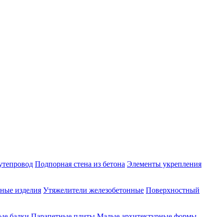
утепровод
Подпорная стена из бетона
Элементы укрепления
ные изделия
Утяжелители железобетонные
Поверхностный
ые балки
Парапетные плиты
Малые архитектурные формы