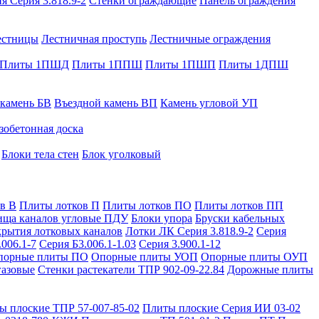
я Серия 3.818.9-2
Стенки ограждающие
Панель ограждения
естницы
Лестничная проступь
Лестничные ограждения
Плиты 1ПШД
Плиты 1ППШ
Плиты 1ПШП
Плиты 1ДПШ
 камень БВ
Въездной камень ВП
Камень угловой УП
зобетонная доска
Блоки тела стен
Блок уголковый
в В
Плиты лотков П
Плиты лотков ПО
Плиты лотков ПП
ища каналов угловые ПДУ
Блоки упора
Бруски кабельных
рытия лотковых каналов
Лотки ЛК Серия 3.818.9-2
Серия
.006.1-7
Серия Б3.006.1-1.03
Серия 3.900.1-12
порные плиты ПО
Опорные плиты УОП
Опорные плиты ОУП
газовые
Стенки растекатели ТПР 902-09-22.84
Дорожные плиты
ы плоские ТПР 57-007-85-02
Плиты плоские Серия ИИ 03-02