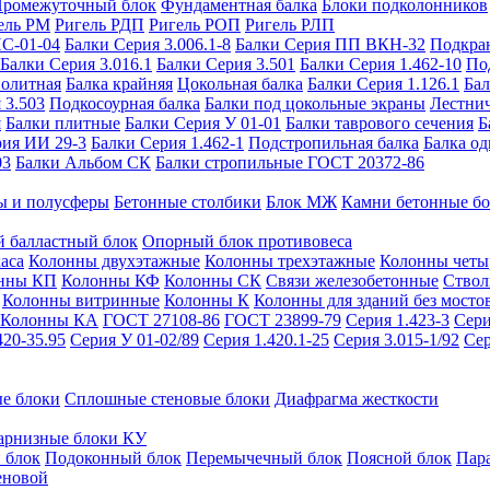
ромежуточный блок
Фундаментная балка
Блоки подколонников
ель РМ
Ригель РДП
Ригель РОП
Ригель РЛП
ИС-01-04
Балки Серия 3.006.1-8
Балки Серия ПП ВКН-32
Подкра
Балки Серия 3.016.1
Балки Серия 3.501
Балки Серия 1.462-10
По
нолитная
Балка крайняя
Цокольная балка
Балки Серия 1.126.1
Бал
 3.503
Подкосоурная балка
Балки под цокольные экраны
Лестнич
я
Балки плитные
Балки Серия У 01-01
Балки таврового сечения
Б
рия ИИ 29-3
Балки Серия 1.462-1
Подстропильная балка
Балка од
03
Балки Альбом СК
Балки стропильные ГОСТ 20372-86
ы и полусферы
Бетонные столбики
Блок МЖ
Камни бетонные б
 балластный блок
Опорный блок противовеса
аса
Колонны двухэтажные
Колонны трехэтажные
Колонны четы
нны КП
Колонны КФ
Колонны СК
Связи железобетонные
Ствол
Колонны витринные
Колонны К
Колонны для зданий без мосто
Колонны КА
ГОСТ 27108-86
ГОСТ 23899-79
Серия 1.423-3
Сери
420-35.95
Серия У 01-02/89
Серия 1.420.1-25
Серия 3.015-1/92
Сер
е блоки
Сплошные стеновые блоки
Диафрагма жесткости
арнизные блоки КУ
 блок
Подоконный блок
Перемычечный блок
Поясной блок
Пар
еновой