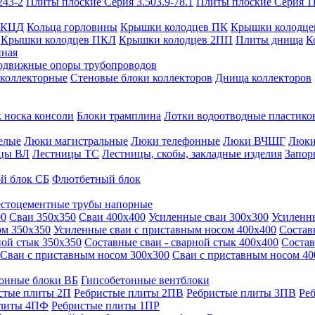
243-2
Плиты плоские Серия 3.503.9-78.1
Плиты плоские Серия 1
 КЦД
Кольца горловины
Крышки колодцев ПК
Крышки колодце
Крышки колодцев ПКЛ
Крышки колодцев 2ПП
Плиты днища
К
нная
одвижные опоры трубопроводов
 коллекторные
Стеновые блоки коллекторов
Днища коллекторов
 носка консоли
Блоки трамплина
Лотки водоотводные пластико
елые
Люки магистральные
Люки телефонные
Люки ВЧШГ
Люки
цы ВЛ
Лестницы ТС
Лестницы, скобы, закладные изделия
Запор
й блок СБ
Флютбетный блок
стоцементные трубы напорные
00
Сваи 350х350
Сваи 400х400
Усиленные сваи 300х300
Усиленн
ом 350х350
Усиленные сваи с приставным носом 400х400
Состав
ной стык 350х350
Составные сваи - сварной стык 400х400
Состав
Сваи с приставным носом 300х300
Сваи с приставным носом 40
онные блоки ВБ
Гипсобетонные вентблоки
стые плиты 2П
Ребристые плиты 2ПВ
Ребристые плиты 3ПВ
Ре
плиты 4ПФ
Ребристые плиты 1ПР