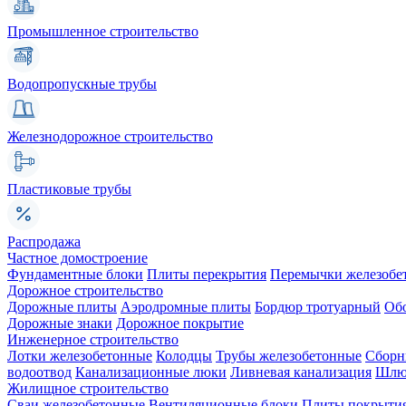
Промышленное строительство
Водопропускные трубы
Железнодорожное строительство
Пластиковые трубы
Распродажа
Частное домостроение
Фундаментные блоки
Плиты перекрытия
Перемычки железобе
Дорожное строительство
Дорожные плиты
Аэродромные плиты
Бордюр тротуарный
Об
Дорожные знаки
Дорожное покрытие
Инженерное строительство
Лотки железобетонные
Колодцы
Трубы железобетонные
Сборн
водоотвод
Канализационные люки
Ливневая канализация
Шлюз
Жилищное строительство
Сваи железобетонные
Вентиляционные блоки
Плиты покрыти