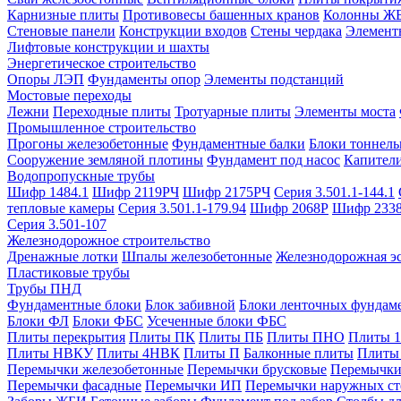
Карнизные плиты
Противовесы башенных кранов
Колонны Ж
Стеновые панели
Конструкции входов
Стены чердака
Элемент
Лифтовые конструкции и шахты
Энергетическое строительство
Опоры ЛЭП
Фундаменты опор
Элементы подстанций
Мостовые переходы
Лежни
Переходные плиты
Тротуарные плиты
Элементы моста
Промышленное строительство
Прогоны железобетонные
Фундаментные балки
Блоки тоннель
Сооружение земляной плотины
Фундамент под насос
Капител
Водопропускные трубы
Шифр 1484.1
Шифр 2119РЧ
Шифр 2175РЧ
Серия 3.501.1-144.1
тепловые камеры
Серия 3.501.1-179.94
Шифр 2068Р
Шифр 233
Серия 3.501-107
Железнодорожное строительство
Дренажные лотки
Шпалы железобетонные
Железнодорожная эс
Пластиковые трубы
Трубы ПНД
Фундаментные блоки
Блок забивной
Блоки ленточных фундам
Блоки ФЛ
Блоки ФБС
Усеченные блоки ФБС
Плиты перекрытия
Плиты ПК
Плиты ПБ
Плиты ПНО
Плиты 
Плиты НВКУ
Плиты 4НВК
Плиты П
Балконные плиты
Плиты
Перемычки железобетонные
Перемычки брусковые
Перемычки
Перемычки фасадные
Перемычки ИП
Перемычки наружных ст