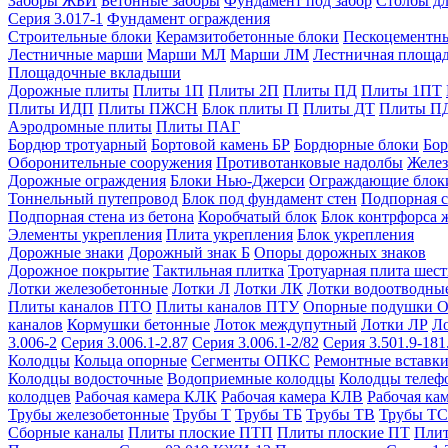
Заборы ЖБИ
Бетонные заборы
Фундамент под забор
Столбы дл
Серия 3.017-1
Фундамент ограждения
Строительные блоки
Керамзитобетонные блоки
Пескоцементн
Лестничные марши
Марши МЛ
Марши ЛМ
Лестничная площа
Площадочные вкладыши
Дорожные плиты
Плиты 1П
Плиты 2П
Плиты ПД
Плиты 1ПТ
Плиты ИДП
Плиты ПЖСН
Блок плиты П
Плиты ДТ
Плиты П
Аэродромные плиты
Плиты ПАГ
Бордюр тротуарный
Бортовой камень БР
Бордюрные блоки
Бор
Оборонительные сооружения
Противотанковые надолбы
Желез
Дорожные ограждения
Блоки Нью-Джерси
Ограждающие блок
Тоннельный путепровод
Блок под фундамент стен
Подпорная с
Подпорная стена из бетона
Коробчатый блок
Блок контрфорса 
Элементы укрепления
Плита укрепления
Блок укрепления
Дорожные знаки
Дорожный знак Б
Опоры дорожных знаков
Дорожное покрытие
Тактильная плитка
Тротуарная плита шес
Лотки железобетонные
Лотки Л
Лотки ЛК
Лотки водоотводны
Плиты каналов ПТО
Плиты каналов ПТУ
Опорные подушки 
каналов
Кормушки бетонные
Лоток междупутный
Лотки ЛР
Л
3.006-2
Серия 3.006.1-2.87
Серия 3.006.1-2/82
Серия 3.501.9-181
Колодцы
Кольца опорные
Сегменты ОПКС
Ремонтные вставк
Колодцы водосточные
Водоприемные колодцы
Колодцы теле
колодцев
Рабочая камера КЛК
Рабочая камера КЛВ
Рабочая ка
Трубы железобетонные
Трубы Т
Трубы ТБ
Трубы ТВ
Трубы ТС
Сборные каналы
Плиты плоские ПТП
Плиты плоские ПТ
Плит