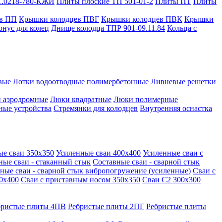
1.0218-780-КЖИ
Плиты плоские ТП 501-01-2
Плиты ПТ
Плиты
в ПП
Крышки колодцев ПВГ
Крышки колодцев ПВК
Крышки
онус для колец
Днище колодца ТПР 901-09.11.84
Кольца с
вые
Лотки водоотводные полимербетонные
Ливневые решетки
 аэродромные
Люки квадратные
Люки полимерные
ные устройства
Стремянки для колодцев
Внутренняя оснастка
ые сваи 350х350
Усиленные сваи 400х400
Усиленные сваи с
ные сваи - стаканный стык
Составные сваи - сварной стык
ные сваи - сварной стык вибропогружение (усиленные)
Сваи с
0х400
Сваи с приставным носом 350х350
Сваи С2 300х300
бристые плиты 4ПВ
Ребристые плиты 2ПГ
Ребристые плиты