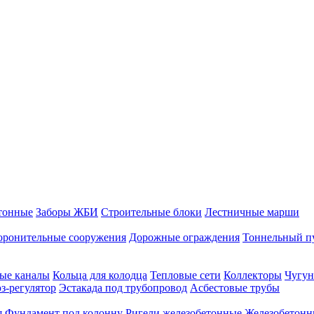
тонные
Заборы ЖБИ
Строительные блоки
Лестничные марши
оронительные сооружения
Дорожные ограждения
Тоннельный п
ые каналы
Кольца для колодца
Тепловые сети
Коллекторы
Чугун
-регулятор
Эстакада под трубопровод
Асбестовые трубы
я
Фундамент под колонну
Ригели железобетонные
Железобетонн