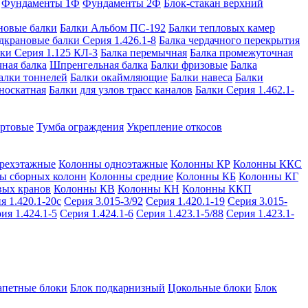
Фундаменты 1Ф
Фундаменты 2Ф
Блок-стакан верхний
новые балки
Балки Альбом ПС-192
Балки тепловых камер
дкрановые балки Серия 1.426.1-8
Балка чердачного перекрытия
ки Серия 1.125 КЛ-3
Балка перемычная
Балка промежуточная
ная балка
Шпренгельная балка
Балки фризовые
Балка
алки тоннелей
Балки окаймляющие
Балки навеса
Балки
носкатная
Балки для узлов трасс каналов
Балки Серия 1.462.1-
ортовые
Тумба ограждения
Укрепление откосов
рехэтажные
Колонны одноэтажные
Колонны КР
Колонны ККС
ы сборных колонн
Колонны средние
Колонны КБ
Колонны КГ
вых кранов
Колонны КВ
Колонны КН
Колонны ККП
я 1.420.1-20с
Серия 3.015-3/92
Серия 1.420.1-19
Серия 3.015-
ия 1.424.1-5
Серия 1.424.1-6
Серия 1.423.1-5/88
Серия 1.423.1-
апетные блоки
Блок подкарнизный
Цокольные блоки
Блок