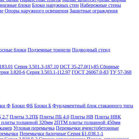
рнизные блоки
Блоки наружных стен
Набережные стены
ие
Опоры наружного освещения
Защитные ограждения
осные блоки
Подземные тоннели
Подводный стенд
183.01
Серия 3.501.3-187.10
ОСТ 35-27.0(1)-85
Сборные
ерия 3.820-6
Серия 3.503.1-112.97
ГОСТ 26067.0-83
ТУ 57-368
оки Ф
Блоки ФБ
Блоки Б
Фундаментный блок стаканного типа
 2.7
Плиты 3.2ПБ
Плиты ПБ 4.0
Плиты НВ
Плиты НВК
плиты толщиной 320мм
2ПТМ плиты толщиной 450мм
камер
Угловая перемычка
Перемычки ячеистобетонные
ремычки
Перемычки балочные Серия Б1.038.1-1