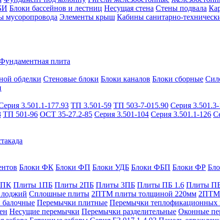
БИ
Блоки бассейнов и лестниц
Несущая стена
Стены подвала
Ка
ы мусоропровода
Элементы крыш
Кабины санитарно-техническ
Фундаментная плита
ной обделки
Стеновые блоки
Блоки каналов
Блоки сборные
Сил
и
Серия 3.501.1-177.93
ТП 3.501-59
ТП 503-7-015.90
Серия 3.501.3-
8
ТП 501-96
ОСТ 35-27.2-85
Серия 3.501-104
Серия 3.501.1-126
С
такада
ентов
Блоки ФК
Блоки ФП
Блоки УДБ
Блоки ФБП
Блоки ФР
Бл
1ПК
Плиты 1ПБ
Плиты 2ПБ
Плиты 3ПБ
Плиты ПБ 1.6
Плиты ПБ
 лоджий
Сплошные плиты
2ПТМ плиты толщиной 220мм
2ПТМ 
 балочные
Перемычки плитные
Перемычки теплофикационных 
ен
Несущие перемычки
Перемычки разделительные
Оконные пе