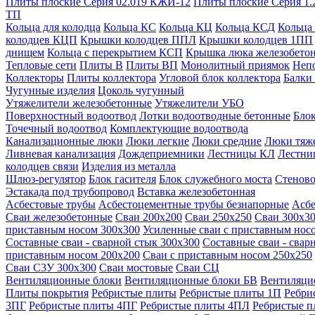
Плиты плоские Серия 02.019 КЖИ-12
Плиты плоские Серия 1.
ТП
Кольца для колодца
Кольца КС
Кольца КЦ
Кольца КСД
Кольца
колодцев КЦП
Крышки колодцев ППЛ
Крышки колодцев 1ПП
днищем
Кольца с перекрытием КСП
Крышка люка железобето
Тепловые сети
Плиты В
Плиты ВП
Монолитный приямок
Неп
Коллекторы
Плиты коллектора
Угловой блок коллектора
Балки
Чугунные изделия
Цоколь чугунный
Утяжелители железобетонные
Утяжелители УБО
Поверхностный водоотвод
Лотки водоотводные бетонные
Блок
Точечный водоотвод
Комплектующие водоотвода
Канализационные люки
Люки легкие
Люки средние
Люки тяж
Ливневая канализация
Дождеприемники
Лестницы КЛ
Лестни
колодцев связи
Изделия из металла
Шлюз-регулятор
Блок гасителя
Блок служебного моста
Стеново
Эстакада под трубопровод
Вставка железобетонная
Асбестовые трубы
Асбестоцементные трубы безнапорные
Асбе
Сваи железобетонные
Сваи 200х200
Сваи 250х250
Сваи 300х3
приставным носом 300х300
Усиленные сваи с приставным нос
Составные сваи - сварной стык 300х300
Составные сваи - свар
приставным носом 200х200
Сваи с приставным носом 250х250
Сваи С3У 300х300
Сваи мостовые
Сваи СЦ
Вентиляционные блоки
Вентиляционные блоки БВ
Вентиляци
Плиты покрытия
Ребристые плиты
Ребристые плиты 1П
Ребри
3ПГ
Ребристые плиты 4ПГ
Ребристые плиты 4ПЛ
Ребристые 