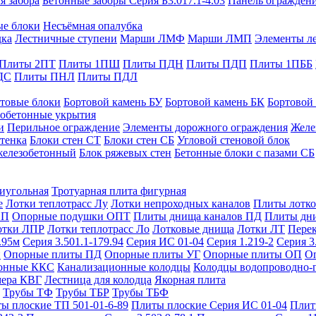
я забора
Бетонные заборы Серия Б3.017.1-4.03
Панель ограждени
ые блоки
Несъёмная опалубка
дка
Лестничные ступени
Марши ЛМФ
Марши ЛМП
Элементы л
Плиты 2ПТ
Плиты 1ПШ
Плиты ПДН
Плиты ПДП
Плиты 1ПББ
ДС
Плиты ПНЛ
Плиты ПДЛ
товые блоки
Бортовой камень БУ
Бортовой камень БК
Бортовой
обетонные укрытия
и
Перильное ограждение
Элементы дорожного ограждения
Желе
тенка
Блоки стен СТ
Блоки стен СБ
Угловой стеновой блок
железобетонный
Блок ряжевых стен
Бетонные блоки с пазами СБ
тиугольная
Тротуарная плита фигурная
е
Лотки теплотрасс Лу
Лотки непроходных каналов
Плиты лотко
ОП
Опорные подушки ОПТ
Плиты днища каналов ПД
Плиты дн
отки ЛПР
Лотки теплотрасс Ло
Лотковые днища
Лотки ЛТ
Перек
.95м
Серия 3.501.1-179.94
Серия ИС 01-04
Серия 1.219-2
Серия 3
и
Опорные плиты ПД
Опорные плиты УГ
Опорные плиты ОП
О
фонные ККС
Канализационные колодцы
Колодцы водопроводно-
мера КВГ
Лестница для колодца
Якорная плита
Трубы ТФ
Трубы ТБР
Трубы ТБФ
ы плоские ТП 501-01-6-89
Плиты плоские Серия ИС 01-04
Плит