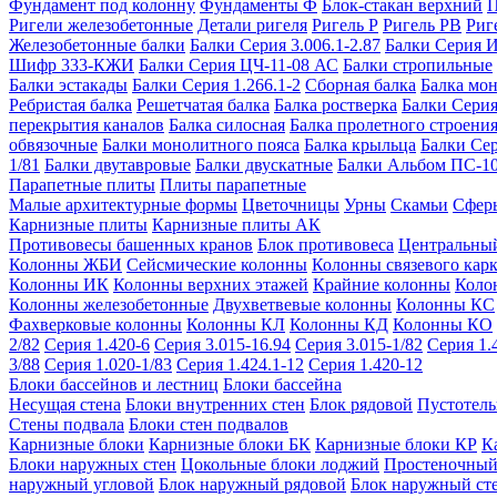
Фундамент под колонну
Фундаменты Ф
Блок-стакан верхний
П
Ригели железобетонные
Детали ригеля
Ригель Р
Ригель РВ
Риг
Железобетонные балки
Балки Серия 3.006.1-2.87
Балки Серия 
Шифр 333-КЖИ
Балки Серия ЦЧ-11-08 АС
Балки стропильные
Балки эстакады
Балки Серия 1.266.1-2
Сборная балка
Балка мо
Ребристая балка
Решетчатая балка
Балка ростверка
Балки Серия
перекрытия каналов
Балка силосная
Балка пролетного строени
обвязочные
Балки монолитного пояса
Балка крыльца
Балки Се
1/81
Балки двутавровые
Балки двускатные
Балки Альбом ПС-1
Парапетные плиты
Плиты парапетные
Малые архитектурные формы
Цветочницы
Урны
Скамьи
Сфер
Карнизные плиты
Карнизные плиты АК
Противовесы башенных кранов
Блок противовеса
Центральный
Колонны ЖБИ
Сейсмические колонны
Колонны связевого карк
Колонны ИК
Колонны верхних этажей
Крайние колонны
Коло
Колонны железобетонные
Двухветвевые колонны
Колонны КС
Фахверковые колонны
Колонны КЛ
Колонны КД
Колонны КО
2/82
Серия 1.420-6
Серия 3.015-16.94
Серия 3.015-1/82
Серия 1.
3/88
Серия 1.020-1/83
Серия 1.424.1-12
Серия 1.420-12
Блоки бассейнов и лестниц
Блоки бассейна
Несущая стена
Блоки внутренних стен
Блок рядовой
Пустотелы
Стены подвала
Блоки стен подвалов
Карнизные блоки
Карнизные блоки БК
Карнизные блоки КР
К
Блоки наружных стен
Цокольные блоки лоджий
Простеночный
наружный угловой
Блок наружный рядовой
Блок наружный ст