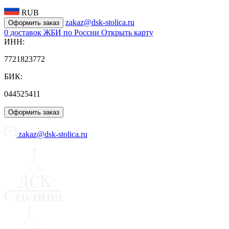
RUB
zakaz@dsk-stolica.ru
Оформить заказ
0
доставок ЖБИ по России
Открыть карту
ИНН:
7721823772
БИК:
044525411
Оформить заказ
zakaz@dsk-stolica.ru