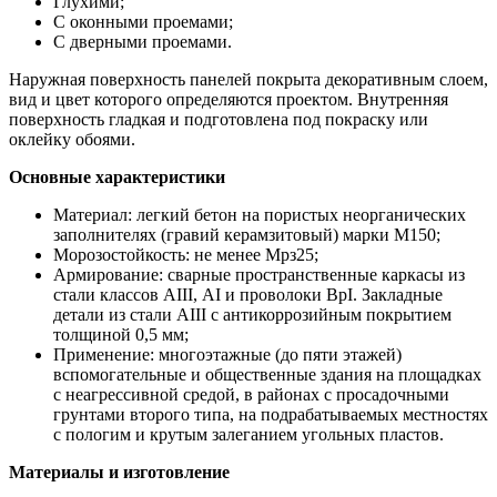
Глухими;
С оконными проемами;
С дверными проемами.
Наружная поверхность панелей покрыта декоративным слоем,
вид и цвет которого определяются проектом. Внутренняя
поверхность гладкая и подготовлена под покраску или
оклейку обоями.
Основные характеристики
Материал: легкий бетон на пористых неорганических
заполнителях (гравий керамзитовый) марки М150;
Морозостойкость: не менее Мрз25;
Армирование: сварные пространственные каркасы из
стали классов АIII, АI и проволоки ВрI. Закладные
детали из стали АIII с антикоррозийным покрытием
толщиной 0,5 мм;
Применение: многоэтажные (до пяти этажей)
вспомогательные и общественные здания на площадках
с неагрессивной средой, в районах с просадочными
грунтами второго типа, на подрабатываемых местностях
с пологим и крутым залеганием угольных пластов.
Материалы и изготовление