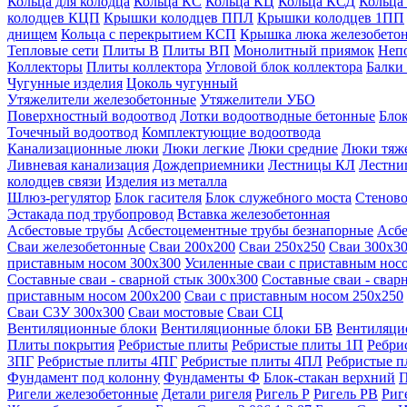
Кольца для колодца
Кольца КС
Кольца КЦ
Кольца КСД
Кольца
колодцев КЦП
Крышки колодцев ППЛ
Крышки колодцев 1ПП
днищем
Кольца с перекрытием КСП
Крышка люка железобето
Тепловые сети
Плиты В
Плиты ВП
Монолитный приямок
Неп
Коллекторы
Плиты коллектора
Угловой блок коллектора
Балки
Чугунные изделия
Цоколь чугунный
Утяжелители железобетонные
Утяжелители УБО
Поверхностный водоотвод
Лотки водоотводные бетонные
Блок
Точечный водоотвод
Комплектующие водоотвода
Канализационные люки
Люки легкие
Люки средние
Люки тяж
Ливневая канализация
Дождеприемники
Лестницы КЛ
Лестни
колодцев связи
Изделия из металла
Шлюз-регулятор
Блок гасителя
Блок служебного моста
Стеново
Эстакада под трубопровод
Вставка железобетонная
Асбестовые трубы
Асбестоцементные трубы безнапорные
Асбе
Сваи железобетонные
Сваи 200х200
Сваи 250х250
Сваи 300х3
приставным носом 300х300
Усиленные сваи с приставным нос
Составные сваи - сварной стык 300х300
Составные сваи - свар
приставным носом 200х200
Сваи с приставным носом 250х250
Сваи С3У 300х300
Сваи мостовые
Сваи СЦ
Вентиляционные блоки
Вентиляционные блоки БВ
Вентиляци
Плиты покрытия
Ребристые плиты
Ребристые плиты 1П
Ребри
3ПГ
Ребристые плиты 4ПГ
Ребристые плиты 4ПЛ
Ребристые 
Фундамент под колонну
Фундаменты Ф
Блок-стакан верхний
П
Ригели железобетонные
Детали ригеля
Ригель Р
Ригель РВ
Риг