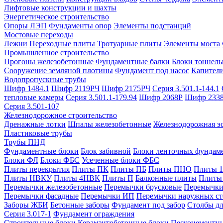
Лифтовые конструкции и шахты
Энергетическое строительство
Опоры ЛЭП
Фундаменты опор
Элементы подстанций
Мостовые переходы
Лежни
Переходные плиты
Тротуарные плиты
Элементы моста
Промышленное строительство
Прогоны железобетонные
Фундаментные балки
Блоки тоннель
Сооружение земляной плотины
Фундамент под насос
Капител
Водопропускные трубы
Шифр 1484.1
Шифр 2119РЧ
Шифр 2175РЧ
Серия 3.501.1-144.1
тепловые камеры
Серия 3.501.1-179.94
Шифр 2068Р
Шифр 233
Серия 3.501-107
Железнодорожное строительство
Дренажные лотки
Шпалы железобетонные
Железнодорожная эс
Пластиковые трубы
Трубы ПНД
Фундаментные блоки
Блок забивной
Блоки ленточных фундам
Блоки ФЛ
Блоки ФБС
Усеченные блоки ФБС
Плиты перекрытия
Плиты ПК
Плиты ПБ
Плиты ПНО
Плиты 
Плиты НВКУ
Плиты 4НВК
Плиты П
Балконные плиты
Плиты
Перемычки железобетонные
Перемычки брусковые
Перемычки
Перемычки фасадные
Перемычки ИП
Перемычки наружных ст
Заборы ЖБИ
Бетонные заборы
Фундамент под забор
Столбы дл
Серия 3.017-1
Фундамент ограждения
Строительные блоки
Керамзитобетонные блоки
Пескоцементн