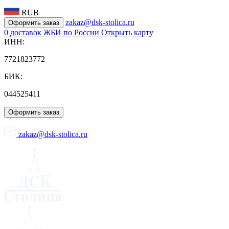
RUB
zakaz@dsk-stolica.ru
Оформить заказ
0
доставок ЖБИ по России
Открыть карту
ИНН:
7721823772
БИК:
044525411
Оформить заказ
zakaz@dsk-stolica.ru