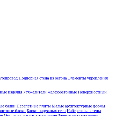
утепровод
Подпорная стена из бетона
Элементы укрепления
ные изделия
Утяжелители железобетонные
Поверхностный
ые балки
Парапетные плиты
Малые архитектурные формы
рнизные блоки
Блоки наружных стен
Набережные стены
ие
Опоры наружного освещения
Защитные ограждения