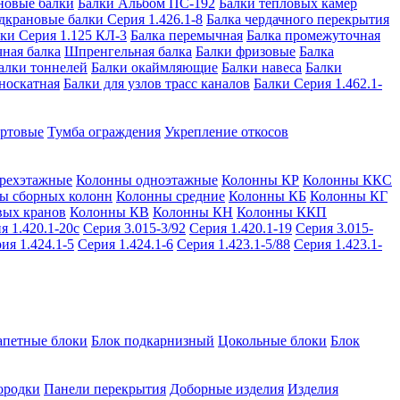
новые балки
Балки Альбом ПС-192
Балки тепловых камер
дкрановые балки Серия 1.426.1-8
Балка чердачного перекрытия
ки Серия 1.125 КЛ-3
Балка перемычная
Балка промежуточная
ная балка
Шпренгельная балка
Балки фризовые
Балка
алки тоннелей
Балки окаймляющие
Балки навеса
Балки
носкатная
Балки для узлов трасс каналов
Балки Серия 1.462.1-
ортовые
Тумба ограждения
Укрепление откосов
рехэтажные
Колонны одноэтажные
Колонны КР
Колонны ККС
ы сборных колонн
Колонны средние
Колонны КБ
Колонны КГ
вых кранов
Колонны КВ
Колонны КН
Колонны ККП
я 1.420.1-20с
Серия 3.015-3/92
Серия 1.420.1-19
Серия 3.015-
ия 1.424.1-5
Серия 1.424.1-6
Серия 1.423.1-5/88
Серия 1.423.1-
апетные блоки
Блок подкарнизный
Цокольные блоки
Блок
ородки
Панели перекрытия
Доборные изделия
Изделия