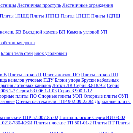
естницы
Лестничная проступь
Лестничные ограждения
Плиты 1ПШД
Плиты 1ППШ
Плиты 1ПШП
Плиты 1ДПШ
 камень БВ
Въездной камень ВП
Камень угловой УП
зобетонная доска
Блоки тела стен
Блок уголковый
в В
Плиты лотков П
Плиты лотков ПО
Плиты лотков ПП
ища каналов угловые ПДУ
Блоки упора
Бруски кабельных
рытия лотковых каналов
Лотки ЛК Серия 3.818.9-2
Серия
.006.1-7
Серия Б3.006.1-1.03
Серия 3.900.1-12
порные плиты ПО
Опорные плиты УОП
Опорные плиты ОУП
газовые
Стенки растекатели ТПР 902-09-22.84
Дорожные плиты
ы плоские ТПР 57-007-85-02
Плиты плоские Серия ИИ 03-02
1.0218-780-КЖИ
Плиты плоские ТП 501-01-2
Плиты ПТ
Плиты