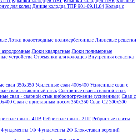
в ПП
Крышки колодцев ПВГ
Крышки колодцев ПВК
Крышки
онус для колец
Днище колодца ТПР 901-09.11.84
Кольца с
вые
Лотки водоотводные полимербетонные
Ливневые решетки
 аэродромные
Люки квадратные
Люки полимерные
ные устройства
Стремянки для колодцев
Внутренняя оснастка
ые сваи 350х350
Усиленные сваи 400х400
Усиленные сваи с
ные сваи - стаканный стык
Составные сваи - сварной стык
ные сваи - сварной стык вибропогружение (усиленные)
Сваи с
0х400
Сваи с приставным носом 350х350
Сваи С2 300х300
бристые плиты 4ПВ
Ребристые плиты 2ПГ
Ребристые плиты
Фундаменты 1Ф
Фундаменты 2Ф
Блок-стакан верхний