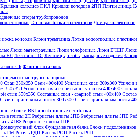
 КЦД
Кольца горловины
Крышки колодцев ПК
Крышки колодце
Крышки колодцев ПКЛ
Крышки колодцев 2ПП
Плиты днища
К
нная
одвижные опоры трубопроводов
 коллекторные
Стеновые блоки коллекторов
Днища коллекторов
 носка консоли
Блоки трамплина
Лотки водоотводные пластико
елые
Люки магистральные
Люки телефонные
Люки ВЧШГ
Люки
цы ВЛ
Лестницы ТС
Лестницы, скобы, закладные изделия
Запор
й блок СБ
Флютбетный блок
стоцементные трубы напорные
00
Сваи 350х350
Сваи 400х400
Усиленные сваи 300х300
Усиленн
ом 350х350
Усиленные сваи с приставным носом 400х400
Состав
ной стык 350х350
Составные сваи - сварной стык 400х400
Состав
Сваи с приставным носом 300х300
Сваи с приставным носом 40
онные блоки ВБ
Гипсобетонные вентблоки
стые плиты 2П
Ребристые плиты 2ПВ
Ребристые плиты 3ПВ
Ре
плиты 4ПФ
Ребристые плиты 1ПР
ромежуточный блок
Фундаментная балка
Блоки подколонников
ель РМ
Ригель РДП
Ригель РОП
Ригель РЛП