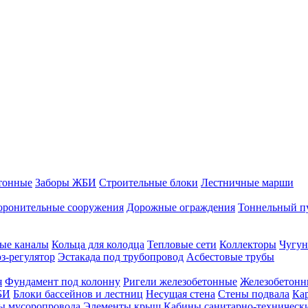
тонные
Заборы ЖБИ
Строительные блоки
Лестничные марши
оронительные сооружения
Дорожные ограждения
Тоннельный п
ые каналы
Кольца для колодца
Тепловые сети
Коллекторы
Чугун
-регулятор
Эстакада под трубопровод
Асбестовые трубы
я
Фундамент под колонну
Ригели железобетонные
Железобетонн
БИ
Блоки бассейнов и лестниц
Несущая стена
Стены подвала
Ка
ы мусоропровода
Элементы крыш
Кабины санитарно-техническ