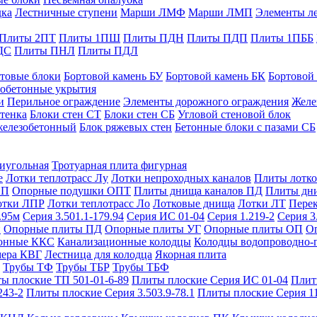
дка
Лестничные ступени
Марши ЛМФ
Марши ЛМП
Элементы л
Плиты 2ПТ
Плиты 1ПШ
Плиты ПДН
Плиты ПДП
Плиты 1ПББ
ДС
Плиты ПНЛ
Плиты ПДЛ
товые блоки
Бортовой камень БУ
Бортовой камень БК
Бортовой
обетонные укрытия
и
Перильное ограждение
Элементы дорожного ограждения
Желе
тенка
Блоки стен СТ
Блоки стен СБ
Угловой стеновой блок
железобетонный
Блок ряжевых стен
Бетонные блоки с пазами СБ
тиугольная
Тротуарная плита фигурная
е
Лотки теплотрасс Лу
Лотки непроходных каналов
Плиты лотко
ОП
Опорные подушки ОПТ
Плиты днища каналов ПД
Плиты дн
отки ЛПР
Лотки теплотрасс Ло
Лотковые днища
Лотки ЛТ
Перек
.95м
Серия 3.501.1-179.94
Серия ИС 01-04
Серия 1.219-2
Серия 3
и
Опорные плиты ПД
Опорные плиты УГ
Опорные плиты ОП
О
фонные ККС
Канализационные колодцы
Колодцы водопроводно-
мера КВГ
Лестница для колодца
Якорная плита
Трубы ТФ
Трубы ТБР
Трубы ТБФ
ы плоские ТП 501-01-6-89
Плиты плоские Серия ИС 01-04
Плит
243-2
Плиты плоские Серия 3.503.9-78.1
Плиты плоские Серия 1