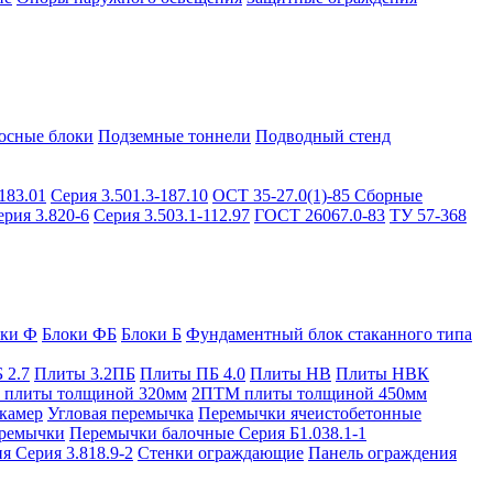
осные блоки
Подземные тоннели
Подводный стенд
183.01
Серия 3.501.3-187.10
ОСТ 35-27.0(1)-85
Сборные
ерия 3.820-6
Серия 3.503.1-112.97
ГОСТ 26067.0-83
ТУ 57-368
оки Ф
Блоки ФБ
Блоки Б
Фундаментный блок стаканного типа
 2.7
Плиты 3.2ПБ
Плиты ПБ 4.0
Плиты НВ
Плиты НВК
плиты толщиной 320мм
2ПТМ плиты толщиной 450мм
камер
Угловая перемычка
Перемычки ячеистобетонные
ремычки
Перемычки балочные Серия Б1.038.1-1
я Серия 3.818.9-2
Стенки ограждающие
Панель ограждения