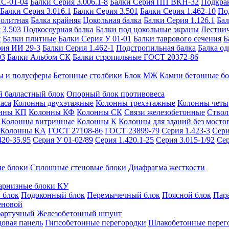
ИС-01-04
Балки Серия 3.006.1-8
Балки Серия ПП ВКН-32
Подкра
Балки Серия 3.016.1
Балки Серия 3.501
Балки Серия 1.462-10
По
нолитная
Балка крайняя
Цокольная балка
Балки Серия 1.126.1
Бал
 3.503
Подкосоурная балка
Балки под цокольные экраны
Лестнич
я
Балки плитные
Балки Серия У 01-01
Балки таврового сечения
Б
рия ИИ 29-3
Балки Серия 1.462-1
Подстропильная балка
Балка од
03
Балки Альбом СК
Балки стропильные ГОСТ 20372-86
ы и полусферы
Бетонные столбики
Блок МЖ
Камни бетонные б
 балластный блок
Опорный блок противовеса
аса
Колонны двухэтажные
Колонны трехэтажные
Колонны четы
нны КП
Колонны КФ
Колонны СК
Связи железобетонные
Ствол
Колонны витринные
Колонны К
Колонны для зданий без мосто
Колонны КА
ГОСТ 27108-86
ГОСТ 23899-79
Серия 1.423-3
Сери
420-35.95
Серия У 01-02/89
Серия 1.420.1-25
Серия 3.015-1/92
Сер
е блоки
Сплошные стеновые блоки
Диафрагма жесткости
арнизные блоки КУ
 блок
Подоконный блок
Перемычечный блок
Поясной блок
Пар
еновой
фартучный
Железобетонный шпунт
довая панель
Гипсобетонные перегородки
Шлакобетонные перег