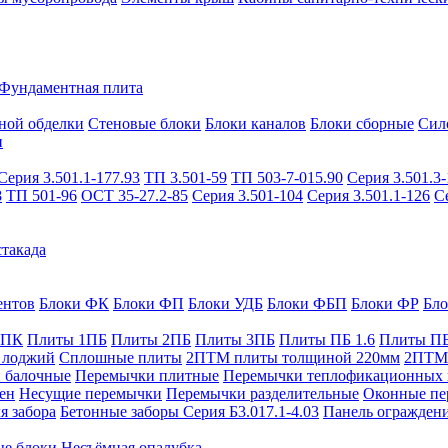
Фундаментная плита
ной обделки
Стеновые блоки
Блоки каналов
Блоки сборные
Сил
и
Серия 3.501.1-177.93
ТП 3.501-59
ТП 503-7-015.90
Серия 3.501.3-
8
ТП 501-96
ОСТ 35-27.2-85
Серия 3.501-104
Серия 3.501.1-126
С
такада
ентов
Блоки ФК
Блоки ФП
Блоки УДБ
Блоки ФБП
Блоки ФР
Бл
1ПК
Плиты 1ПБ
Плиты 2ПБ
Плиты 3ПБ
Плиты ПБ 1.6
Плиты ПБ
 лоджий
Сплошные плиты
2ПТМ плиты толщиной 220мм
2ПТМ 
 балочные
Перемычки плитные
Перемычки теплофикационных 
ен
Несущие перемычки
Перемычки разделительные
Оконные пе
я забора
Бетонные заборы Серия Б3.017.1-4.03
Панель ограждени
ые блоки
Несъёмная опалубка