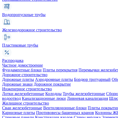
Водопропускные трубы
Железнодорожное строительство
Пластиковые трубы
Распродажа
Частное домостроение
Фундаментные блоки
Плиты перекрытия
Перемычки железобе
Дорожное строительство
Дорожные плиты
Аэродромные плиты
Бордюр тротуарный
Об
Дорожные знаки
Дорожное покрытие
Инженерное строительство
Лотки железобетонные
Колодцы
Трубы железобетонные
Сборн
водоотвод
Канализационные люки
Ливневая канализация
Шлюз
Жилищное строительство
Сваи железобетонные
Вентиляционные блоки
Плиты покрыти
Карнизные плиты
Противовесы башенных кранов
Колонны Ж
Стеновые панели
Конструкции входов
Стены чердака
Элемент