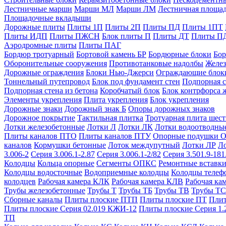
Лестничные марши
Марши МЛ
Марши ЛМ
Лестничная площа
Площадочные вкладыши
Дорожные плиты
Плиты 1П
Плиты 2П
Плиты ПД
Плиты 1ПТ
Плиты ИДП
Плиты ПЖСН
Блок плиты П
Плиты ДТ
Плиты П
Аэродромные плиты
Плиты ПАГ
Бордюр тротуарный
Бортовой камень БР
Бордюрные блоки
Бор
Оборонительные сооружения
Противотанковые надолбы
Желез
Дорожные ограждения
Блоки Нью-Джерси
Ограждающие блок
Тоннельный путепровод
Блок под фундамент стен
Подпорная с
Подпорная стена из бетона
Коробчатый блок
Блок контрфорса 
Элементы укрепления
Плита укрепления
Блок укрепления
Дорожные знаки
Дорожный знак Б
Опоры дорожных знаков
Дорожное покрытие
Тактильная плитка
Тротуарная плита шес
Лотки железобетонные
Лотки Л
Лотки ЛК
Лотки водоотводны
Плиты каналов ПТО
Плиты каналов ПТУ
Опорные подушки 
каналов
Кормушки бетонные
Лоток междупутный
Лотки ЛР
Л
3.006-2
Серия 3.006.1-2.87
Серия 3.006.1-2/82
Серия 3.501.9-181
Колодцы
Кольца опорные
Сегменты ОПКС
Ремонтные вставк
Колодцы водосточные
Водоприемные колодцы
Колодцы теле
колодцев
Рабочая камера КЛК
Рабочая камера КЛВ
Рабочая ка
Трубы железобетонные
Трубы Т
Трубы ТБ
Трубы ТВ
Трубы ТС
Сборные каналы
Плиты плоские ПТП
Плиты плоские ПТ
Плит
Плиты плоские Серия 02.019 КЖИ-12
Плиты плоские Серия 1.
ТП