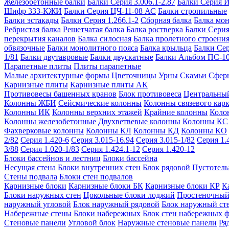
Железобетонные балки
Балки Серия 3.006.1-2.87
Балки Серия 
Шифр 333-КЖИ
Балки Серия ЦЧ-11-08 АС
Балки стропильные
Балки эстакады
Балки Серия 1.266.1-2
Сборная балка
Балка мо
Ребристая балка
Решетчатая балка
Балка ростверка
Балки Серия
перекрытия каналов
Балка силосная
Балка пролетного строени
обвязочные
Балки монолитного пояса
Балка крыльца
Балки Се
1/81
Балки двутавровые
Балки двускатные
Балки Альбом ПС-1
Парапетные плиты
Плиты парапетные
Малые архитектурные формы
Цветочницы
Урны
Скамьи
Сфер
Карнизные плиты
Карнизные плиты АК
Противовесы башенных кранов
Блок противовеса
Центральный
Колонны ЖБИ
Сейсмические колонны
Колонны связевого карк
Колонны ИК
Колонны верхних этажей
Крайние колонны
Коло
Колонны железобетонные
Двухветвевые колонны
Колонны КС
Фахверковые колонны
Колонны КЛ
Колонны КД
Колонны КО
2/82
Серия 1.420-6
Серия 3.015-16.94
Серия 3.015-1/82
Серия 1.
3/88
Серия 1.020-1/83
Серия 1.424.1-12
Серия 1.420-12
Блоки бассейнов и лестниц
Блоки бассейна
Несущая стена
Блоки внутренних стен
Блок рядовой
Пустотелы
Стены подвала
Блоки стен подвалов
Карнизные блоки
Карнизные блоки БК
Карнизные блоки КР
К
Блоки наружных стен
Цокольные блоки лоджий
Простеночный
наружный угловой
Блок наружный рядовой
Блок наружный ст
Набережные стены
Блоки набережных
Блок стен набережных 
Стеновые панели
Угловой блок
Наружные стеновые панели
Ря