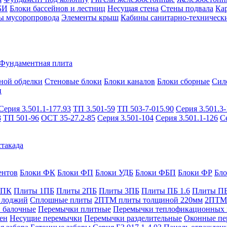
БИ
Блоки бассейнов и лестниц
Несущая стена
Стены подвала
Ка
ы мусоропровода
Элементы крыш
Кабины санитарно-техническ
Фундаментная плита
ной обделки
Стеновые блоки
Блоки каналов
Блоки сборные
Сил
и
Серия 3.501.1-177.93
ТП 3.501-59
ТП 503-7-015.90
Серия 3.501.3-
8
ТП 501-96
ОСТ 35-27.2-85
Серия 3.501-104
Серия 3.501.1-126
С
такада
ентов
Блоки ФК
Блоки ФП
Блоки УДБ
Блоки ФБП
Блоки ФР
Бл
1ПК
Плиты 1ПБ
Плиты 2ПБ
Плиты 3ПБ
Плиты ПБ 1.6
Плиты ПБ
 лоджий
Сплошные плиты
2ПТМ плиты толщиной 220мм
2ПТМ 
 балочные
Перемычки плитные
Перемычки теплофикационных 
ен
Несущие перемычки
Перемычки разделительные
Оконные пе