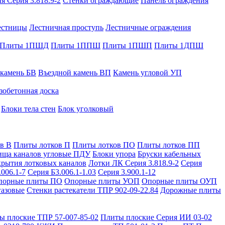
я Серия 3.818.9-2
Стенки ограждающие
Панель ограждения
естницы
Лестничная проступь
Лестничные ограждения
Плиты 1ПШД
Плиты 1ППШ
Плиты 1ПШП
Плиты 1ДПШ
 камень БВ
Въездной камень ВП
Камень угловой УП
зобетонная доска
Блоки тела стен
Блок уголковый
в В
Плиты лотков П
Плиты лотков ПО
Плиты лотков ПП
ища каналов угловые ПДУ
Блоки упора
Бруски кабельных
рытия лотковых каналов
Лотки ЛК Серия 3.818.9-2
Серия
.006.1-7
Серия Б3.006.1-1.03
Серия 3.900.1-12
порные плиты ПО
Опорные плиты УОП
Опорные плиты ОУП
газовые
Стенки растекатели ТПР 902-09-22.84
Дорожные плиты
ы плоские ТПР 57-007-85-02
Плиты плоские Серия ИИ 03-02