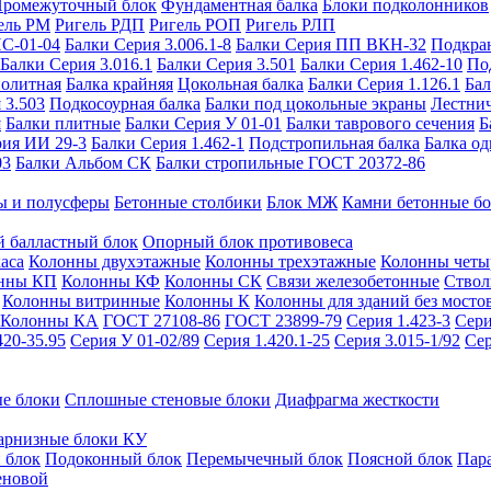
ромежуточный блок
Фундаментная балка
Блоки подколонников
ель РМ
Ригель РДП
Ригель РОП
Ригель РЛП
ИС-01-04
Балки Серия 3.006.1-8
Балки Серия ПП ВКН-32
Подкра
Балки Серия 3.016.1
Балки Серия 3.501
Балки Серия 1.462-10
По
нолитная
Балка крайняя
Цокольная балка
Балки Серия 1.126.1
Бал
 3.503
Подкосоурная балка
Балки под цокольные экраны
Лестнич
я
Балки плитные
Балки Серия У 01-01
Балки таврового сечения
Б
рия ИИ 29-3
Балки Серия 1.462-1
Подстропильная балка
Балка од
03
Балки Альбом СК
Балки стропильные ГОСТ 20372-86
ы и полусферы
Бетонные столбики
Блок МЖ
Камни бетонные б
 балластный блок
Опорный блок противовеса
аса
Колонны двухэтажные
Колонны трехэтажные
Колонны четы
нны КП
Колонны КФ
Колонны СК
Связи железобетонные
Ствол
Колонны витринные
Колонны К
Колонны для зданий без мосто
Колонны КА
ГОСТ 27108-86
ГОСТ 23899-79
Серия 1.423-3
Сери
420-35.95
Серия У 01-02/89
Серия 1.420.1-25
Серия 3.015-1/92
Сер
е блоки
Сплошные стеновые блоки
Диафрагма жесткости
арнизные блоки КУ
 блок
Подоконный блок
Перемычечный блок
Поясной блок
Пар
еновой