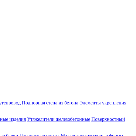
утепровод
Подпорная стена из бетона
Элементы укрепления
ные изделия
Утяжелители железобетонные
Поверхностный
ые балки
Парапетные плиты
Малые архитектурные формы