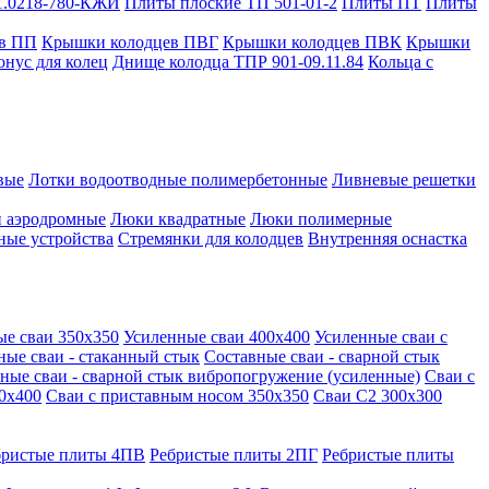
1.0218-780-КЖИ
Плиты плоские ТП 501-01-2
Плиты ПТ
Плиты
в ПП
Крышки колодцев ПВГ
Крышки колодцев ПВК
Крышки
онус для колец
Днище колодца ТПР 901-09.11.84
Кольца с
вые
Лотки водоотводные полимербетонные
Ливневые решетки
 аэродромные
Люки квадратные
Люки полимерные
ные устройства
Стремянки для колодцев
Внутренняя оснастка
ые сваи 350х350
Усиленные сваи 400х400
Усиленные сваи с
ные сваи - стаканный стык
Составные сваи - сварной стык
ные сваи - сварной стык вибропогружение (усиленные)
Сваи с
0х400
Сваи с приставным носом 350х350
Сваи С2 300х300
бристые плиты 4ПВ
Ребристые плиты 2ПГ
Ребристые плиты