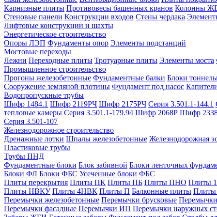
Карнизные плиты
Противовесы башенных кранов
Колонны Ж
Стеновые панели
Конструкции входов
Стены чердака
Элемент
Лифтовые конструкции и шахты
Энергетическое строительство
Опоры ЛЭП
Фундаменты опор
Элементы подстанций
Мостовые переходы
Лежни
Переходные плиты
Тротуарные плиты
Элементы моста
Промышленное строительство
Прогоны железобетонные
Фундаментные балки
Блоки тоннель
Сооружение земляной плотины
Фундамент под насос
Капител
Водопропускные трубы
Шифр 1484.1
Шифр 2119РЧ
Шифр 2175РЧ
Серия 3.501.1-144.1
тепловые камеры
Серия 3.501.1-179.94
Шифр 2068Р
Шифр 233
Серия 3.501-107
Железнодорожное строительство
Дренажные лотки
Шпалы железобетонные
Железнодорожная эс
Пластиковые трубы
Трубы ПНД
Фундаментные блоки
Блок забивной
Блоки ленточных фундам
Блоки ФЛ
Блоки ФБС
Усеченные блоки ФБС
Плиты перекрытия
Плиты ПК
Плиты ПБ
Плиты ПНО
Плиты 
Плиты НВКУ
Плиты 4НВК
Плиты П
Балконные плиты
Плиты
Перемычки железобетонные
Перемычки брусковые
Перемычки
Перемычки фасадные
Перемычки ИП
Перемычки наружных ст