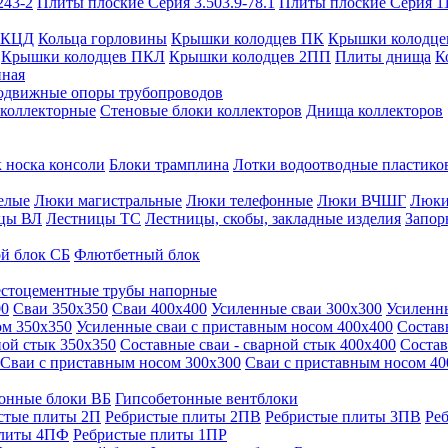
243-2
Плиты плоские Серия 3.503.9-78.1
Плиты плоские Серия 1
 КЦД
Кольца горловины
Крышки колодцев ПК
Крышки колодце
Крышки колодцев ПКЛ
Крышки колодцев 2ПП
Плиты днища
К
нная
одвижные опоры трубопроводов
 коллекторные
Стеновые блоки коллекторов
Днища коллекторов
 носка консоли
Блоки трамплина
Лотки водоотводные пластико
елые
Люки магистральные
Люки телефонные
Люки ВЧШГ
Люки
цы ВЛ
Лестницы ТС
Лестницы, скобы, закладные изделия
Запор
й блок СБ
Флютбетный блок
стоцементные трубы напорные
00
Сваи 350х350
Сваи 400х400
Усиленные сваи 300х300
Усиленн
ом 350х350
Усиленные сваи с приставным носом 400х400
Состав
ной стык 350х350
Составные сваи - сварной стык 400х400
Состав
Сваи с приставным носом 300х300
Сваи с приставным носом 40
онные блоки ВБ
Гипсобетонные вентблоки
стые плиты 2П
Ребристые плиты 2ПВ
Ребристые плиты 3ПВ
Ре
плиты 4ПФ
Ребристые плиты 1ПР