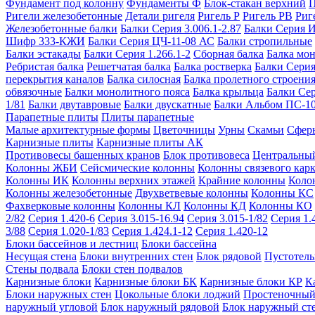
Фундамент под колонну
Фундаменты Ф
Блок-стакан верхний
П
Ригели железобетонные
Детали ригеля
Ригель Р
Ригель РВ
Риг
Железобетонные балки
Балки Серия 3.006.1-2.87
Балки Серия 
Шифр 333-КЖИ
Балки Серия ЦЧ-11-08 АС
Балки стропильные
Балки эстакады
Балки Серия 1.266.1-2
Сборная балка
Балка мо
Ребристая балка
Решетчатая балка
Балка ростверка
Балки Серия
перекрытия каналов
Балка силосная
Балка пролетного строени
обвязочные
Балки монолитного пояса
Балка крыльца
Балки Се
1/81
Балки двутавровые
Балки двускатные
Балки Альбом ПС-1
Парапетные плиты
Плиты парапетные
Малые архитектурные формы
Цветочницы
Урны
Скамьи
Сфер
Карнизные плиты
Карнизные плиты АК
Противовесы башенных кранов
Блок противовеса
Центральный
Колонны ЖБИ
Сейсмические колонны
Колонны связевого карк
Колонны ИК
Колонны верхних этажей
Крайние колонны
Коло
Колонны железобетонные
Двухветвевые колонны
Колонны КС
Фахверковые колонны
Колонны КЛ
Колонны КД
Колонны КО
2/82
Серия 1.420-6
Серия 3.015-16.94
Серия 3.015-1/82
Серия 1.
3/88
Серия 1.020-1/83
Серия 1.424.1-12
Серия 1.420-12
Блоки бассейнов и лестниц
Блоки бассейна
Несущая стена
Блоки внутренних стен
Блок рядовой
Пустотелы
Стены подвала
Блоки стен подвалов
Карнизные блоки
Карнизные блоки БК
Карнизные блоки КР
К
Блоки наружных стен
Цокольные блоки лоджий
Простеночный
наружный угловой
Блок наружный рядовой
Блок наружный ст