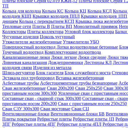
Плиты плоские Серия 02.019 КЖИ-12
Плиты плоские Серия 1.
ТП
Кольца для колодца
Кольца КС
Кольца КЦ
Кольца КСД
Кольца
колодцев КЦП
Крышки колодцев ППЛ
Крышки колодцев 1ПП
днищем
Кольца с перекрытием КСП
Крышка люка железобето
Тепловые сети
Плиты В
Плиты ВП
Монолитный приямок
Неп
Коллекторы
Плиты коллектора
Угловой блок коллектора
Балки
Чугунные изделия
Цоколь чугунный
Утяжелители железобетонные
Утяжелители УБО
Поверхностный водоотвод
Лотки водоотводные бетонные
Блок
Точечный водоотвод
Комплектующие водоотвода
Канализационные люки
Люки легкие
Люки средние
Люки тяж
Ливневая канализация
Дождеприемники
Лестницы КЛ
Лестни
колодцев связи
Изделия из металла
Шлюз-регулятор
Блок гасителя
Блок служебного моста
Стеново
Эстакада под трубопровод
Вставка железобетонная
Асбестовые трубы
Асбестоцементные трубы безнапорные
Асбе
Сваи железобетонные
Сваи 200х200
Сваи 250х250
Сваи 300х3
приставным носом 300х300
Усиленные сваи с приставным нос
Составные сваи - сварной стык 300х300
Составные сваи - свар
приставным носом 200х200
Сваи с приставным носом 250х250
Сваи С3У 300х300
Сваи мостовые
Сваи СЦ
Вентиляционные блоки
Вентиляционные блоки БВ
Вентиляци
Плиты покрытия
Ребристые плиты
Ребристые плиты 1П
Ребри
3ПГ
Ребристые плиты 4ПГ
Ребристые плиты 4ПЛ
Ребристые 