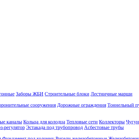
тонные
Заборы ЖБИ
Строительные блоки
Лестничные марши
оронительные сооружения
Дорожные ограждения
Тоннельный п
ые каналы
Кольца для колодца
Тепловые сети
Коллекторы
Чугун
-регулятор
Эстакада под трубопровод
Асбестовые трубы
я
Фундамент под колонну
Ригели железобетонные
Железобетонн