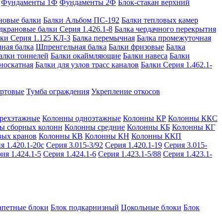
Фундаменты 1Ф
Фундаменты 2Ф
Блок-стакан верхний
новые балки
Балки Альбом ПС-192
Балки тепловых камер
дкрановые балки Серия 1.426.1-8
Балка чердачного перекрытия
ки Серия 1.125 КЛ-3
Балка перемычная
Балка промежуточная
ная балка
Шпренгельная балка
Балки фризовые
Балка
алки тоннелей
Балки окаймляющие
Балки навеса
Балки
носкатная
Балки для узлов трасс каналов
Балки Серия 1.462.1-
ортовые
Тумба ограждения
Укрепление откосов
рехэтажные
Колонны одноэтажные
Колонны КР
Колонны ККС
ы сборных колонн
Колонны средние
Колонны КБ
Колонны КГ
вых кранов
Колонны КВ
Колонны КН
Колонны ККП
я 1.420.1-20с
Серия 3.015-3/92
Серия 1.420.1-19
Серия 3.015-
ия 1.424.1-5
Серия 1.424.1-6
Серия 1.423.1-5/88
Серия 1.423.1-
апетные блоки
Блок подкарнизный
Цокольные блоки
Блок