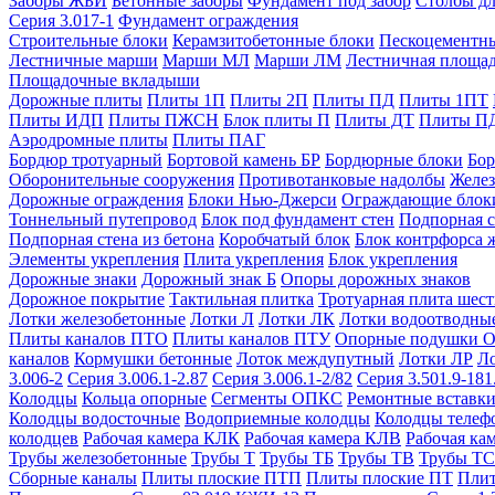
Заборы ЖБИ
Бетонные заборы
Фундамент под забор
Столбы дл
Серия 3.017-1
Фундамент ограждения
Строительные блоки
Керамзитобетонные блоки
Пескоцементн
Лестничные марши
Марши МЛ
Марши ЛМ
Лестничная площа
Площадочные вкладыши
Дорожные плиты
Плиты 1П
Плиты 2П
Плиты ПД
Плиты 1ПТ
Плиты ИДП
Плиты ПЖСН
Блок плиты П
Плиты ДТ
Плиты П
Аэродромные плиты
Плиты ПАГ
Бордюр тротуарный
Бортовой камень БР
Бордюрные блоки
Бор
Оборонительные сооружения
Противотанковые надолбы
Желез
Дорожные ограждения
Блоки Нью-Джерси
Ограждающие блок
Тоннельный путепровод
Блок под фундамент стен
Подпорная с
Подпорная стена из бетона
Коробчатый блок
Блок контрфорса 
Элементы укрепления
Плита укрепления
Блок укрепления
Дорожные знаки
Дорожный знак Б
Опоры дорожных знаков
Дорожное покрытие
Тактильная плитка
Тротуарная плита шес
Лотки железобетонные
Лотки Л
Лотки ЛК
Лотки водоотводны
Плиты каналов ПТО
Плиты каналов ПТУ
Опорные подушки 
каналов
Кормушки бетонные
Лоток междупутный
Лотки ЛР
Л
3.006-2
Серия 3.006.1-2.87
Серия 3.006.1-2/82
Серия 3.501.9-181
Колодцы
Кольца опорные
Сегменты ОПКС
Ремонтные вставк
Колодцы водосточные
Водоприемные колодцы
Колодцы теле
колодцев
Рабочая камера КЛК
Рабочая камера КЛВ
Рабочая ка
Трубы железобетонные
Трубы Т
Трубы ТБ
Трубы ТВ
Трубы ТС
Сборные каналы
Плиты плоские ПТП
Плиты плоские ПТ
Плит