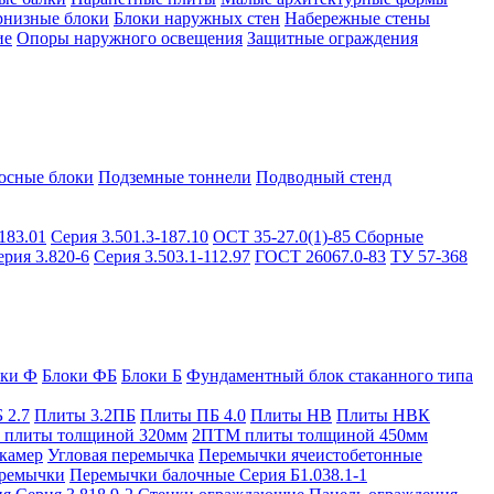
рнизные блоки
Блоки наружных стен
Набережные стены
ие
Опоры наружного освещения
Защитные ограждения
осные блоки
Подземные тоннели
Подводный стенд
183.01
Серия 3.501.3-187.10
ОСТ 35-27.0(1)-85
Сборные
ерия 3.820-6
Серия 3.503.1-112.97
ГОСТ 26067.0-83
ТУ 57-368
оки Ф
Блоки ФБ
Блоки Б
Фундаментный блок стаканного типа
 2.7
Плиты 3.2ПБ
Плиты ПБ 4.0
Плиты НВ
Плиты НВК
плиты толщиной 320мм
2ПТМ плиты толщиной 450мм
камер
Угловая перемычка
Перемычки ячеистобетонные
ремычки
Перемычки балочные Серия Б1.038.1-1