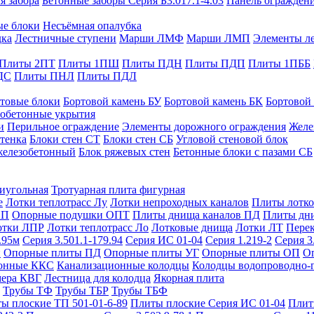
я забора
Бетонные заборы Серия Б3.017.1-4.03
Панель ограждени
ые блоки
Несъёмная опалубка
дка
Лестничные ступени
Марши ЛМФ
Марши ЛМП
Элементы л
Плиты 2ПТ
Плиты 1ПШ
Плиты ПДН
Плиты ПДП
Плиты 1ПББ
ДС
Плиты ПНЛ
Плиты ПДЛ
товые блоки
Бортовой камень БУ
Бортовой камень БК
Бортовой
обетонные укрытия
и
Перильное ограждение
Элементы дорожного ограждения
Желе
тенка
Блоки стен СТ
Блоки стен СБ
Угловой стеновой блок
железобетонный
Блок ряжевых стен
Бетонные блоки с пазами СБ
тиугольная
Тротуарная плита фигурная
е
Лотки теплотрасс Лу
Лотки непроходных каналов
Плиты лотко
ОП
Опорные подушки ОПТ
Плиты днища каналов ПД
Плиты дн
отки ЛПР
Лотки теплотрасс Ло
Лотковые днища
Лотки ЛТ
Перек
.95м
Серия 3.501.1-179.94
Серия ИС 01-04
Серия 1.219-2
Серия 3
и
Опорные плиты ПД
Опорные плиты УГ
Опорные плиты ОП
О
фонные ККС
Канализационные колодцы
Колодцы водопроводно-
мера КВГ
Лестница для колодца
Якорная плита
Трубы ТФ
Трубы ТБР
Трубы ТБФ
ы плоские ТП 501-01-6-89
Плиты плоские Серия ИС 01-04
Плит