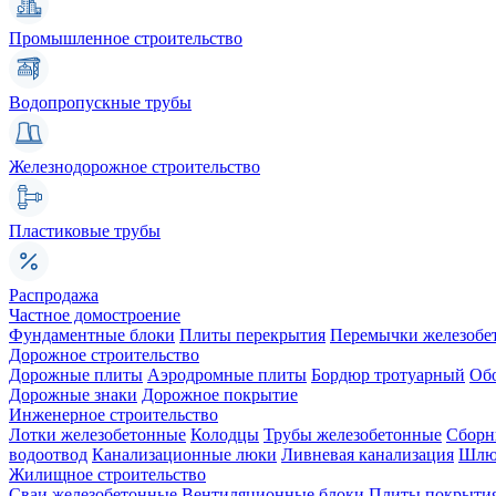
Промышленное строительство
Водопропускные трубы
Железнодорожное строительство
Пластиковые трубы
Распродажа
Частное домостроение
Фундаментные блоки
Плиты перекрытия
Перемычки железобе
Дорожное строительство
Дорожные плиты
Аэродромные плиты
Бордюр тротуарный
Об
Дорожные знаки
Дорожное покрытие
Инженерное строительство
Лотки железобетонные
Колодцы
Трубы железобетонные
Сборн
водоотвод
Канализационные люки
Ливневая канализация
Шлюз
Жилищное строительство
Сваи железобетонные
Вентиляционные блоки
Плиты покрыти