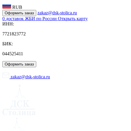
RUB
zakaz@dsk-stolica.ru
Оформить заказ
0
доставок ЖБИ по России
Открыть карту
ИНН:
7721823772
БИК:
044525411
Оформить заказ
zakaz@dsk-stolica.ru