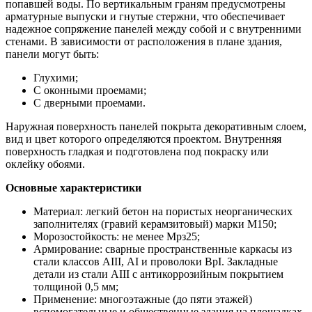
попавшей воды. По вертикальным граням предусмотрены
арматурные выпуски и гнутые стержни, что обеспечивает
надежное сопряжение панелей между собой и с внутренними
стенами. В зависимости от расположения в плане здания,
панели могут быть:
Глухими;
С оконными проемами;
С дверными проемами.
Наружная поверхность панелей покрыта декоративным слоем,
вид и цвет которого определяются проектом. Внутренняя
поверхность гладкая и подготовлена под покраску или
оклейку обоями.
Основные характеристики
Материал: легкий бетон на пористых неорганических
заполнителях (гравий керамзитовый) марки М150;
Морозостойкость: не менее Мрз25;
Армирование: сварные пространственные каркасы из
стали классов АIII, АI и проволоки ВрI. Закладные
детали из стали АIII с антикоррозийным покрытием
толщиной 0,5 мм;
Применение: многоэтажные (до пяти этажей)
вспомогательные и общественные здания на площадках