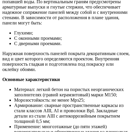
попавшей воды. По вертикальным граням предусмотрены
арматурные выпуски и гнутые стержни, что обеспечивает
надежное сопряжение панелей между собой и с внутренними
стенами. В зависимости от расположения в плане здания,
панели могут быть:
Глухими;
С оконными проемами;
С дверными проемами.
Наружная поверхность панелей покрыта декоративным слоем,
вид и цвет которого определяются проектом. Внутренняя
поверхность гладкая и подготовлена под покраску или
оклейку обоями.
Основные характеристики
Материал: легкий бетон на пористых неорганических
заполнителях (гравий керамзитовый) марки М150;
Морозостойкость: не менее Мрз25;
Армирование: сварные пространственные каркасы из
стали классов АIII, АI и проволоки ВрI. Закладные
детали из стали АIII с антикоррозийным покрытием
толщиной 0,5 мм;
Применение: многоэтажные (до пяти этажей)
вспомогательные и общественные здания на площадках