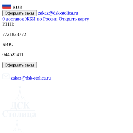
RUB
zakaz@dsk-stolica.ru
Оформить заказ
0
доставок ЖБИ по России
Открыть карту
ИНН:
7721823772
БИК:
044525411
Оформить заказ
zakaz@dsk-stolica.ru