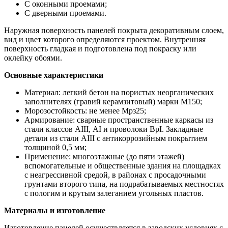
С оконными проемами;
С дверными проемами.
Наружная поверхность панелей покрыта декоративным слоем,
вид и цвет которого определяются проектом. Внутренняя
поверхность гладкая и подготовлена под покраску или
оклейку обоями.
Основные характеристики
Материал: легкий бетон на пористых неорганических
заполнителях (гравий керамзитовый) марки М150;
Морозостойкость: не менее Мрз25;
Армирование: сварные пространственные каркасы из
стали классов АIII, АI и проволоки ВрI. Закладные
детали из стали АIII с антикоррозийным покрытием
толщиной 0,5 мм;
Применение: многоэтажные (до пяти этажей)
вспомогательные и общественные здания на площадках
с неагрессивной средой, в районах с просадочными
грунтами второго типа, на подрабатываемых местностях
с пологим и крутым залеганием угольных пластов.
Материалы и изготовление
Изготовление панелей осуществляется в заводских условиях с