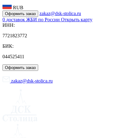
RUB
zakaz@dsk-stolica.ru
Оформить заказ
0
доставок ЖБИ по России
Открыть карту
ИНН:
7721823772
БИК:
044525411
Оформить заказ
zakaz@dsk-stolica.ru