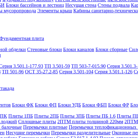
БИ
Блоки бассейнов и лестниц
Несущая стена
Стены подвала
Ка
ы мусоропровода
Элементы крыш
Кабины санитарно-техническ
Фундаментная плита
ной обделки
Стеновые блоки
Блоки каналов
Блоки сборные
Сил
и
Серия 3.501.1-177.93
ТП 3.501-59
ТП 503-7-015.90
Серия 3.501.3-
8
ТП 501-96
ОСТ 35-27.2-85
Серия 3.501-104
Серия 3.501.1-126
С
такада
ентов
Блоки ФК
Блоки ФП
Блоки УДБ
Блоки ФБП
Блоки ФР
Бл
1ПК
Плиты 1ПБ
Плиты 2ПБ
Плиты 3ПБ
Плиты ПБ 1.6
Плиты ПБ
 лоджий
Сплошные плиты
2ПТМ плиты толщиной 220мм
2ПТМ 
 балочные
Перемычки плитные
Перемычки теплофикационных 
ен
Несущие перемычки
Перемычки разделительные
Оконные пе