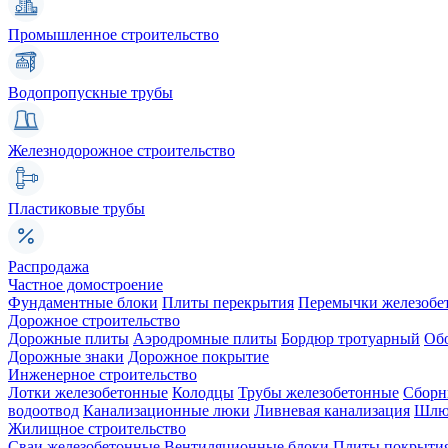
Промышленное строительство
Водопропускные трубы
Железнодорожное строительство
Пластиковые трубы
Распродажа
Частное домостроение
Фундаментные блоки
Плиты перекрытия
Перемычки железобе
Дорожное строительство
Дорожные плиты
Аэродромные плиты
Бордюр тротуарный
Об
Дорожные знаки
Дорожное покрытие
Инженерное строительство
Лотки железобетонные
Колодцы
Трубы железобетонные
Сборн
водоотвод
Канализационные люки
Ливневая канализация
Шлюз
Жилищное строительство
Сваи железобетонные
Вентиляционные блоки
Плиты покрыти