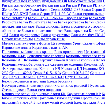
Фундамент под колонну
Фундаменты Ф
Блок-стакан верхний
П
Ригели железобетонные
Детали ригеля
Ригель Р
Ригель РВ
Риг
Железобетонные балки
Балки Серия 3.006.1-2.87
Балки Серия 
Шифр 333-КЖИ
Балки Серия ЦЧ-11-08 АС
Балки стропильные
Балки эстакады
Балки Серия 1.266.1-2
Сборная балка
Балка мо
Ребристая балка
Решетчатая балка
Балка ростверка
Балки Серия
перекрытия каналов
Балка силосная
Балка пролетного строени
обвязочные
Балки монолитного пояса
Балка крыльца
Балки Се
1/81
Балки двутавровые
Балки двускатные
Балки Альбом ПС-1
Парапетные плиты
Плиты парапетные
Малые архитектурные формы
Цветочницы
Урны
Скамьи
Сфер
Карнизные плиты
Карнизные плиты АК
Противовесы башенных кранов
Блок противовеса
Центральный
Колонны ЖБИ
Сейсмические колонны
Колонны связевого карк
Колонны ИК
Колонны верхних этажей
Крайние колонны
Коло
Колонны железобетонные
Двухветвевые колонны
Колонны КС
Фахверковые колонны
Колонны КЛ
Колонны КД
Колонны КО
2/82
Серия 1.420-6
Серия 3.015-16.94
Серия 3.015-1/82
Серия 1.
3/88
Серия 1.020-1/83
Серия 1.424.1-12
Серия 1.420-12
Блоки бассейнов и лестниц
Блоки бассейна
Несущая стена
Блоки внутренних стен
Блок рядовой
Пустотелы
Стены подвала
Блоки стен подвалов
Карнизные блоки
Карнизные блоки БК
Карнизные блоки КР
К
Блоки наружных стен
Цокольные блоки лоджий
Простеночный
наружный угловой
Блок наружный рядовой
Блок наружный ст