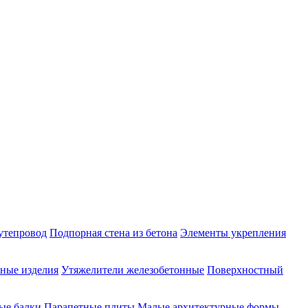
утепровод
Подпорная стена из бетона
Элементы укрепления
ные изделия
Утяжелители железобетонные
Поверхностный
ые балки
Парапетные плиты
Малые архитектурные формы