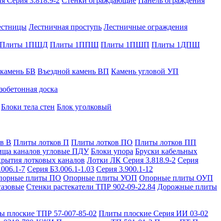
я Серия 3.818.9-2
Стенки ограждающие
Панель ограждения
естницы
Лестничная проступь
Лестничные ограждения
Плиты 1ПШД
Плиты 1ППШ
Плиты 1ПШП
Плиты 1ДПШ
 камень БВ
Въездной камень ВП
Камень угловой УП
зобетонная доска
Блоки тела стен
Блок уголковый
в В
Плиты лотков П
Плиты лотков ПО
Плиты лотков ПП
ища каналов угловые ПДУ
Блоки упора
Бруски кабельных
рытия лотковых каналов
Лотки ЛК Серия 3.818.9-2
Серия
.006.1-7
Серия Б3.006.1-1.03
Серия 3.900.1-12
порные плиты ПО
Опорные плиты УОП
Опорные плиты ОУП
газовые
Стенки растекатели ТПР 902-09-22.84
Дорожные плиты
ы плоские ТПР 57-007-85-02
Плиты плоские Серия ИИ 03-02