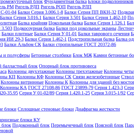
ромежуточный блок
Фундаментная балка
Блоки подколонников
ель РМ
Ригель РДП
Ригель РОП
Ригель РЛП
ИС-01-04
Балки Серия 3.006.1-8
Балки Серия ПП ВКН-32
Подкра
Балки Серия 3.016.1
Балки Серия 3.501
Балки Серия 1.462-10
По
нолитная
Балка крайняя
Цокольная балка
Балки Серия 1.126.1
Бал
 3.503
Подкосоурная балка
Балки под цокольные экраны
Лестнич
я
Балки плитные
Балки Серия У 01-01
Балки таврового сечения
Б
рия ИИ 29-3
Балки Серия 1.462-1
Подстропильная балка
Балка од
03
Балки Альбом СК
Балки стропильные ГОСТ 20372-86
ы и полусферы
Бетонные столбики
Блок МЖ
Камни бетонные б
 балластный блок
Опорный блок противовеса
аса
Колонны двухэтажные
Колонны трехэтажные
Колонны четы
нны КП
Колонны КФ
Колонны СК
Связи железобетонные
Ствол
Колонны витринные
Колонны К
Колонны для зданий без мосто
Колонны КА
ГОСТ 27108-86
ГОСТ 23899-79
Серия 1.423-3
Сери
420-35.95
Серия У 01-02/89
Серия 1.420.1-25
Серия 3.015-1/92
Сер
е блоки
Сплошные стеновые блоки
Диафрагма жесткости
арнизные блоки КУ
 блок
Подоконный блок
Перемычечный блок
Поясной блок
Пар
еновой