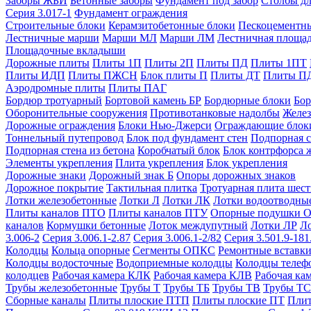
Заборы ЖБИ
Бетонные заборы
Фундамент под забор
Столбы дл
Серия 3.017-1
Фундамент ограждения
Строительные блоки
Керамзитобетонные блоки
Пескоцементн
Лестничные марши
Марши МЛ
Марши ЛМ
Лестничная площа
Площадочные вкладыши
Дорожные плиты
Плиты 1П
Плиты 2П
Плиты ПД
Плиты 1ПТ
Плиты ИДП
Плиты ПЖСН
Блок плиты П
Плиты ДТ
Плиты П
Аэродромные плиты
Плиты ПАГ
Бордюр тротуарный
Бортовой камень БР
Бордюрные блоки
Бор
Оборонительные сооружения
Противотанковые надолбы
Желез
Дорожные ограждения
Блоки Нью-Джерси
Ограждающие блок
Тоннельный путепровод
Блок под фундамент стен
Подпорная с
Подпорная стена из бетона
Коробчатый блок
Блок контрфорса 
Элементы укрепления
Плита укрепления
Блок укрепления
Дорожные знаки
Дорожный знак Б
Опоры дорожных знаков
Дорожное покрытие
Тактильная плитка
Тротуарная плита шес
Лотки железобетонные
Лотки Л
Лотки ЛК
Лотки водоотводны
Плиты каналов ПТО
Плиты каналов ПТУ
Опорные подушки 
каналов
Кормушки бетонные
Лоток междупутный
Лотки ЛР
Л
3.006-2
Серия 3.006.1-2.87
Серия 3.006.1-2/82
Серия 3.501.9-181
Колодцы
Кольца опорные
Сегменты ОПКС
Ремонтные вставк
Колодцы водосточные
Водоприемные колодцы
Колодцы теле
колодцев
Рабочая камера КЛК
Рабочая камера КЛВ
Рабочая ка
Трубы железобетонные
Трубы Т
Трубы ТБ
Трубы ТВ
Трубы ТС
Сборные каналы
Плиты плоские ПТП
Плиты плоские ПТ
Плит