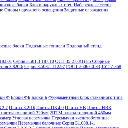
рнизные блоки
Блоки наружных стен
Набережные стены
ие
Опоры наружного освещения
Защитные ограждения
осные блоки
Подземные тоннели
Подводный стенд
183.01
Серия 3.501.3-187.10
ОСТ 35-27.0(1)-85
Сборные
ерия 3.820-6
Серия 3.503.1-112.97
ГОСТ 26067.0-83
ТУ 57-368
оки Ф
Блоки ФБ
Блоки Б
Фундаментный блок стаканного типа
 2.7
Плиты 3.2ПБ
Плиты ПБ 4.0
Плиты НВ
Плиты НВК
плиты толщиной 320мм
2ПТМ плиты толщиной 450мм
камер
Угловая перемычка
Перемычки ячеистобетонные
ремычки
Перемычки балочные Серия Б1.038.1-1