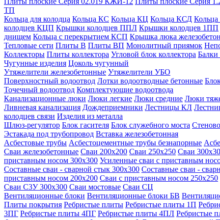
Плиты плоские Серия 02.019 КЖИ-12
Плиты плоские Серия 1.
ТП
Кольца для колодца
Кольца КС
Кольца КЦ
Кольца КСД
Кольца
колодцев КЦП
Крышки колодцев ППЛ
Крышки колодцев 1ПП
днищем
Кольца с перекрытием КСП
Крышка люка железобето
Тепловые сети
Плиты В
Плиты ВП
Монолитный приямок
Неп
Коллекторы
Плиты коллектора
Угловой блок коллектора
Балки
Чугунные изделия
Цоколь чугунный
Утяжелители железобетонные
Утяжелители УБО
Поверхностный водоотвод
Лотки водоотводные бетонные
Блок
Точечный водоотвод
Комплектующие водоотвода
Канализационные люки
Люки легкие
Люки средние
Люки тяж
Ливневая канализация
Дождеприемники
Лестницы КЛ
Лестни
колодцев связи
Изделия из металла
Шлюз-регулятор
Блок гасителя
Блок служебного моста
Стеново
Эстакада под трубопровод
Вставка железобетонная
Асбестовые трубы
Асбестоцементные трубы безнапорные
Асбе
Сваи железобетонные
Сваи 200х200
Сваи 250х250
Сваи 300х3
приставным носом 300х300
Усиленные сваи с приставным нос
Составные сваи - сварной стык 300х300
Составные сваи - свар
приставным носом 200х200
Сваи с приставным носом 250х250
Сваи С3У 300х300
Сваи мостовые
Сваи СЦ
Вентиляционные блоки
Вентиляционные блоки БВ
Вентиляци
Плиты покрытия
Ребристые плиты
Ребристые плиты 1П
Ребри
3ПГ
Ребристые плиты 4ПГ
Ребристые плиты 4ПЛ
Ребристые 