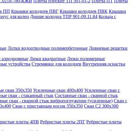
1.0218-780-КЖИ
Плиты плоские ТП 501-01-2
Плиты ПТ
Плиты
в ПП
Крышки колодцев ПВГ
Крышки колодцев ПВК
Крышки
онус для колец
Днище колодца ТПР 901-09.11.84
Кольца с
вые
Лотки водоотводные полимербетонные
Ливневые решетки
 аэродромные
Люки квадратные
Люки полимерные
ные устройства
Стремянки для колодцев
Внутренняя оснастка
ые сваи 350х350
Усиленные сваи 400х400
Усиленные сваи с
ные сваи - стаканный стык
Составные сваи - сварной стык
ные сваи - сварной стык вибропогружение (усиленные)
Сваи с
0х400
Сваи с приставным носом 350х350
Сваи С2 300х300
бристые плиты 4ПВ
Ребристые плиты 2ПГ
Ребристые плиты