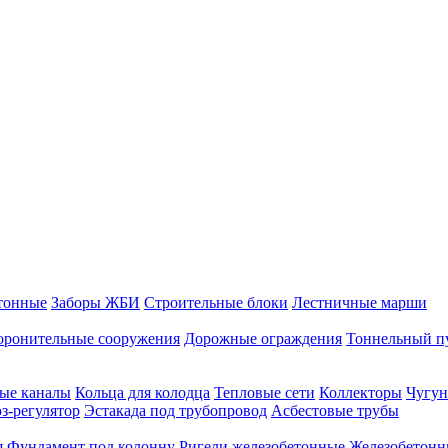
тонные
Заборы ЖБИ
Строительные блоки
Лестничные марши
оронительные сооружения
Дорожные ограждения
Тоннельный п
ые каналы
Кольца для колодца
Тепловые сети
Коллекторы
Чугун
-регулятор
Эстакада под трубопровод
Асбестовые трубы
я
Фундамент под колонну
Ригели железобетонные
Железобетонн