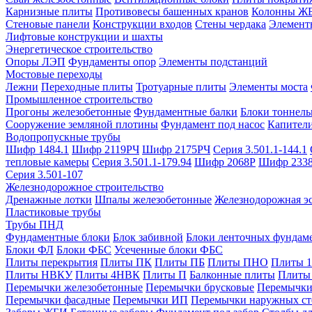
Карнизные плиты
Противовесы башенных кранов
Колонны Ж
Стеновые панели
Конструкции входов
Стены чердака
Элемент
Лифтовые конструкции и шахты
Энергетическое строительство
Опоры ЛЭП
Фундаменты опор
Элементы подстанций
Мостовые переходы
Лежни
Переходные плиты
Тротуарные плиты
Элементы моста
Промышленное строительство
Прогоны железобетонные
Фундаментные балки
Блоки тоннель
Сооружение земляной плотины
Фундамент под насос
Капител
Водопропускные трубы
Шифр 1484.1
Шифр 2119РЧ
Шифр 2175РЧ
Серия 3.501.1-144.1
тепловые камеры
Серия 3.501.1-179.94
Шифр 2068Р
Шифр 233
Серия 3.501-107
Железнодорожное строительство
Дренажные лотки
Шпалы железобетонные
Железнодорожная эс
Пластиковые трубы
Трубы ПНД
Фундаментные блоки
Блок забивной
Блоки ленточных фундам
Блоки ФЛ
Блоки ФБС
Усеченные блоки ФБС
Плиты перекрытия
Плиты ПК
Плиты ПБ
Плиты ПНО
Плиты 
Плиты НВКУ
Плиты 4НВК
Плиты П
Балконные плиты
Плиты
Перемычки железобетонные
Перемычки брусковые
Перемычки
Перемычки фасадные
Перемычки ИП
Перемычки наружных ст