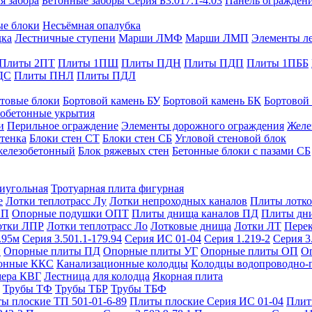
я забора
Бетонные заборы Серия Б3.017.1-4.03
Панель ограждени
ые блоки
Несъёмная опалубка
дка
Лестничные ступени
Марши ЛМФ
Марши ЛМП
Элементы л
Плиты 2ПТ
Плиты 1ПШ
Плиты ПДН
Плиты ПДП
Плиты 1ПББ
ДС
Плиты ПНЛ
Плиты ПДЛ
товые блоки
Бортовой камень БУ
Бортовой камень БК
Бортовой
обетонные укрытия
и
Перильное ограждение
Элементы дорожного ограждения
Желе
тенка
Блоки стен СТ
Блоки стен СБ
Угловой стеновой блок
железобетонный
Блок ряжевых стен
Бетонные блоки с пазами СБ
тиугольная
Тротуарная плита фигурная
е
Лотки теплотрасс Лу
Лотки непроходных каналов
Плиты лотко
ОП
Опорные подушки ОПТ
Плиты днища каналов ПД
Плиты дн
отки ЛПР
Лотки теплотрасс Ло
Лотковые днища
Лотки ЛТ
Перек
.95м
Серия 3.501.1-179.94
Серия ИС 01-04
Серия 1.219-2
Серия 3
и
Опорные плиты ПД
Опорные плиты УГ
Опорные плиты ОП
О
фонные ККС
Канализационные колодцы
Колодцы водопроводно-
мера КВГ
Лестница для колодца
Якорная плита
Трубы ТФ
Трубы ТБР
Трубы ТБФ
ы плоские ТП 501-01-6-89
Плиты плоские Серия ИС 01-04
Плит