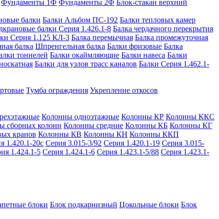
Фундаменты 1Ф
Фундаменты 2Ф
Блок-стакан верхний
новые балки
Балки Альбом ПС-192
Балки тепловых камер
дкрановые балки Серия 1.426.1-8
Балка чердачного перекрытия
ки Серия 1.125 КЛ-3
Балка перемычная
Балка промежуточная
ная балка
Шпренгельная балка
Балки фризовые
Балка
алки тоннелей
Балки окаймляющие
Балки навеса
Балки
носкатная
Балки для узлов трасс каналов
Балки Серия 1.462.1-
ортовые
Тумба ограждения
Укрепление откосов
рехэтажные
Колонны одноэтажные
Колонны КР
Колонны ККС
ы сборных колонн
Колонны средние
Колонны КБ
Колонны КГ
вых кранов
Колонны КВ
Колонны КН
Колонны ККП
я 1.420.1-20с
Серия 3.015-3/92
Серия 1.420.1-19
Серия 3.015-
ия 1.424.1-5
Серия 1.424.1-6
Серия 1.423.1-5/88
Серия 1.423.1-
апетные блоки
Блок подкарнизный
Цокольные блоки
Блок