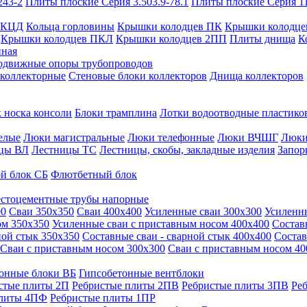
243-2
Плиты плоские Серия 3.503.9-78.1
Плиты плоские Серия 1
 КЦД
Кольца горловины
Крышки колодцев ПК
Крышки колодце
Крышки колодцев ПКЛ
Крышки колодцев 2ПП
Плиты днища
К
нная
одвижные опоры трубопроводов
 коллекторные
Стеновые блоки коллекторов
Днища коллекторов
 носка консоли
Блоки трамплина
Лотки водоотводные пластико
елые
Люки магистральные
Люки телефонные
Люки ВЧШГ
Люки
цы ВЛ
Лестницы ТС
Лестницы, скобы, закладные изделия
Запор
й блок СБ
Флютбетный блок
стоцементные трубы напорные
00
Сваи 350х350
Сваи 400х400
Усиленные сваи 300х300
Усиленн
ом 350х350
Усиленные сваи с приставным носом 400х400
Состав
ной стык 350х350
Составные сваи - сварной стык 400х400
Состав
Сваи с приставным носом 300х300
Сваи с приставным носом 40
онные блоки ВБ
Гипсобетонные вентблоки
стые плиты 2П
Ребристые плиты 2ПВ
Ребристые плиты 3ПВ
Ре
плиты 4ПФ
Ребристые плиты 1ПР