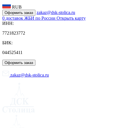
RUB
zakaz@dsk-stolica.ru
Оформить заказ
0
доставок ЖБИ по России
Открыть карту
ИНН:
7721823772
БИК:
044525411
Оформить заказ
zakaz@dsk-stolica.ru