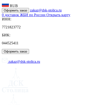
RUB
zakaz@dsk-stolica.ru
Оформить заказ
0
доставок ЖБИ по России
Открыть карту
ИНН:
7721823772
БИК:
044525411
Оформить заказ
zakaz@dsk-stolica.ru