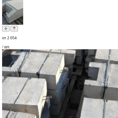
от
2 054
/ шт.