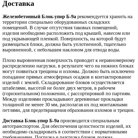
Доставка
Железобетонный Блок-упор Б-9а
рекомендуется хранить на
территории специально оборудованных складских
помещений. В случае отсутствия таковых помещений,
изделия необходимо расположить под крышей, навесом или
под укрывающей пленкой. Поверхность, на которой будут
размещаться блоки, должна быть уплотненной, тщательно
выровненной, с небольшим наклоном для отвода воды.
Плохо выровненная поверхность приводит к неравномерному
распределению нагрузки, в результате чего на нижних блоках
могут появиться трещины и изломы. Должно быть исключено
попадание прямых атмосферных осадков и контактирование
изделий с землей. Складирование блоков осуществляется
штабелями, высотой не более двух метров, в рабочем
(горизонтальном) положении, с рассортировкой по партиям.
Между изделиями прокладывают деревянные прокладки
толщиной не менее 30 мм, располагая их под монтажными
петлями, для предотвращения образования изломов и трещин.
Доставка Блок-упор Б-9а
производится специальным
автотранспортом. Для обеспечения целостности изделий, их
необходимо складировать в соответствии с нормативными
требованиями. Погрузка и разгрузка блоков должна