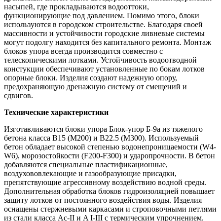
насыпей, где прокладываются водооттоки,
функционирующие под давлением. Помимо этого, блоки
используются в городском строительстве. Благодаря своей
массивности и устойчивости городские ливневые системы
могут подолгу находится без капитального ремонта. Монтаж
блоков упора всегда производится совместно с
телескопическими лотками. Устойчивость водоотводной
констукции обеспечивают установленные по бокам лотков
опорные блоки. Изделия создают надежную опору,
предохраняющую дренажную систему от смещений и
сдвигов.
Технические характеристики
Изготавливаются блоки упора Блок-упор Б-9а из тяжелого
бетона класса В15 (М200) и В22.5 (М300). Используемый
бетон обладает высокой степенью водонепроницаемости (W4-
W6), морозостойкости (F200-F300) и ударопрочности. В бетон
добавляются специальные пластификационные,
воздухововлекающие и газообразующие присадки,
препятствующие агрессивному воздействию водной среды.
Дополнительная обработка блоков гидроизоляцией повышает
защиту лотков от постоянного воздействия воды. Изделия
оснащены стержневыми каркасами и строповочными петлями
из стали класса Ac-II и A I-III с термическим упрочнением.