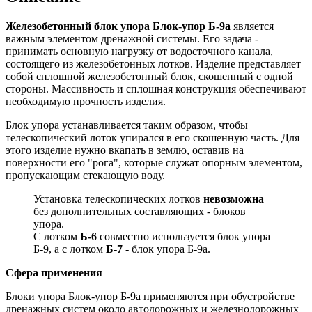
Железобетонный блок упора Блок-упор Б-9а
является
важным элементом дренажной системы. Его задача -
принимать основную нагрузку от водосточного канала,
состоящего из железобетонных лотков. Изделие представляет
собой сплошной железобетонный блок, скошенный с одной
стороны. Массивность и сплошная конструкция обеспечивают
необходимую прочность изделия.
Блок упора устанавливается таким образом, чтобы
телескопический лоток упирался в его скошенную часть. Для
этого изделие нужно вкапать в землю, оставив на
поверхности его "рога", которые служат опорным элементом,
пропускающим стекающую воду.
Установка телескопических лотков
невозможна
без дополнительных составляющих - блоков
упора.
С лотком
Б-6
совместно используется блок упора
Б-9, а с лотком
Б-7
- блок упора Б-9а.
Сфера применения
Блоки упора Блок-упор Б-9а применяются при обустройстве
дренажных систем около автодорожных и железнодорожных