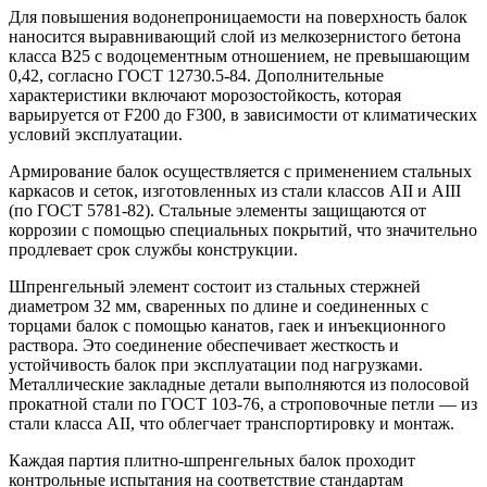
Для повышения водонепроницаемости на поверхность балок
наносится выравнивающий слой из мелкозернистого бетона
класса В25 с водоцементным отношением, не превышающим
0,42, согласно ГОСТ 12730.5-84. Дополнительные
характеристики включают морозостойкость, которая
варьируется от F200 до F300, в зависимости от климатических
условий эксплуатации.
Армирование балок осуществляется с применением стальных
каркасов и сеток, изготовленных из стали классов AII и AIII
(по ГОСТ 5781-82). Стальные элементы защищаются от
коррозии с помощью специальных покрытий, что значительно
продлевает срок службы конструкции.
Шпренгельный элемент состоит из стальных стержней
диаметром 32 мм, сваренных по длине и соединенных с
торцами балок с помощью канатов, гаек и инъекционного
раствора. Это соединение обеспечивает жесткость и
устойчивость балок при эксплуатации под нагрузками.
Металлические закладные детали выполняются из полосовой
прокатной стали по ГОСТ 103-76, а строповочные петли — из
стали класса AII, что облегчает транспортировку и монтаж.
Каждая партия плитно-шпренгельных балок проходит
контрольные испытания на соответствие стандартам