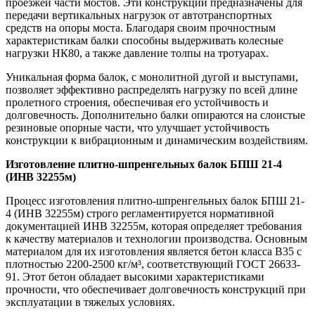
проезжей части мостов. Эти конструкции предназначены для
передачи вертикальных нагрузок от автотранспортных
средств на опоры моста. Благодаря своим прочностным
характеристикам балки способны выдерживать колесные
нагрузки НК80, а также давление толпы на тротуарах.
Уникальная форма балок, с монолитной дугой и выступами,
позволяет эффективно распределять нагрузку по всей длине
пролетного строения, обеспечивая его устойчивость и
долговечность. Дополнительно балки опираются на слоистые
резиновые опорные части, что улучшает устойчивость
конструкции к вибрационным и динамическим воздействиям.
Изготовление плитно-шпренгельных балок БПШ 21-4
(ИНВ 32255м)
Процесс изготовления плитно-шпренгельных балок БПШ 21-
4 (ИНВ 32255м) строго регламентируется нормативной
документацией ИНВ 32255м, которая определяет требования
к качеству материалов и технологии производства. Основным
материалом для их изготовления является бетон класса В35 с
плотностью 2200-2500 кг/м³, соответствующий ГОСТ 26633-
91. Этот бетон обладает высокими характеристиками
прочности, что обеспечивает долговечность конструкций при
эксплуатации в тяжелых условиях.