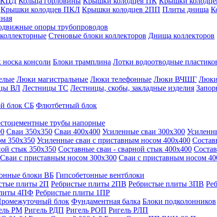
 КЦД
Кольца горловины
Крышки колодцев ПК
Крышки колодце
Крышки колодцев ПКЛ
Крышки колодцев 2ПП
Плиты днища
К
нная
одвижные опоры трубопроводов
 коллекторные
Стеновые блоки коллекторов
Днища коллекторов
 носка консоли
Блоки трамплина
Лотки водоотводные пластико
елые
Люки магистральные
Люки телефонные
Люки ВЧШГ
Люки
цы ВЛ
Лестницы ТС
Лестницы, скобы, закладные изделия
Запор
й блок СБ
Флютбетный блок
стоцементные трубы напорные
00
Сваи 350х350
Сваи 400х400
Усиленные сваи 300х300
Усиленн
ом 350х350
Усиленные сваи с приставным носом 400х400
Состав
ной стык 350х350
Составные сваи - сварной стык 400х400
Состав
Сваи с приставным носом 300х300
Сваи с приставным носом 40
онные блоки ВБ
Гипсобетонные вентблоки
стые плиты 2П
Ребристые плиты 2ПВ
Ребристые плиты 3ПВ
Ре
плиты 4ПФ
Ребристые плиты 1ПР
ромежуточный блок
Фундаментная балка
Блоки подколонников
ель РМ
Ригель РДП
Ригель РОП
Ригель РЛП