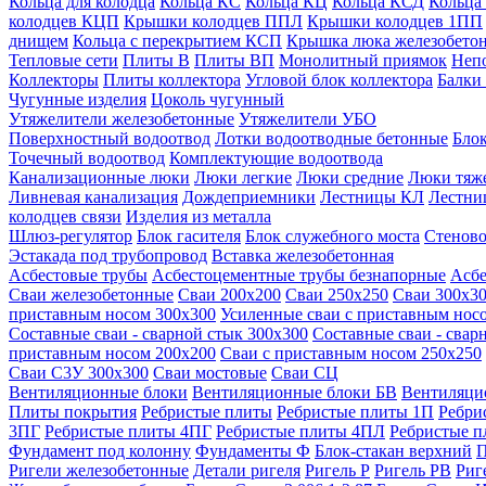
Кольца для колодца
Кольца КС
Кольца КЦ
Кольца КСД
Кольца
колодцев КЦП
Крышки колодцев ППЛ
Крышки колодцев 1ПП
днищем
Кольца с перекрытием КСП
Крышка люка железобето
Тепловые сети
Плиты В
Плиты ВП
Монолитный приямок
Неп
Коллекторы
Плиты коллектора
Угловой блок коллектора
Балки
Чугунные изделия
Цоколь чугунный
Утяжелители железобетонные
Утяжелители УБО
Поверхностный водоотвод
Лотки водоотводные бетонные
Блок
Точечный водоотвод
Комплектующие водоотвода
Канализационные люки
Люки легкие
Люки средние
Люки тяж
Ливневая канализация
Дождеприемники
Лестницы КЛ
Лестни
колодцев связи
Изделия из металла
Шлюз-регулятор
Блок гасителя
Блок служебного моста
Стеново
Эстакада под трубопровод
Вставка железобетонная
Асбестовые трубы
Асбестоцементные трубы безнапорные
Асбе
Сваи железобетонные
Сваи 200х200
Сваи 250х250
Сваи 300х3
приставным носом 300х300
Усиленные сваи с приставным нос
Составные сваи - сварной стык 300х300
Составные сваи - свар
приставным носом 200х200
Сваи с приставным носом 250х250
Сваи С3У 300х300
Сваи мостовые
Сваи СЦ
Вентиляционные блоки
Вентиляционные блоки БВ
Вентиляци
Плиты покрытия
Ребристые плиты
Ребристые плиты 1П
Ребри
3ПГ
Ребристые плиты 4ПГ
Ребристые плиты 4ПЛ
Ребристые 
Фундамент под колонну
Фундаменты Ф
Блок-стакан верхний
П
Ригели железобетонные
Детали ригеля
Ригель Р
Ригель РВ
Риг