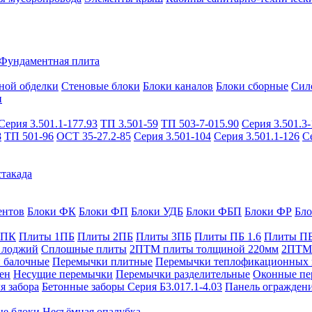
Фундаментная плита
ной обделки
Стеновые блоки
Блоки каналов
Блоки сборные
Сил
и
Серия 3.501.1-177.93
ТП 3.501-59
ТП 503-7-015.90
Серия 3.501.3-
8
ТП 501-96
ОСТ 35-27.2-85
Серия 3.501-104
Серия 3.501.1-126
С
такада
ентов
Блоки ФК
Блоки ФП
Блоки УДБ
Блоки ФБП
Блоки ФР
Бл
1ПК
Плиты 1ПБ
Плиты 2ПБ
Плиты 3ПБ
Плиты ПБ 1.6
Плиты ПБ
 лоджий
Сплошные плиты
2ПТМ плиты толщиной 220мм
2ПТМ 
 балочные
Перемычки плитные
Перемычки теплофикационных 
ен
Несущие перемычки
Перемычки разделительные
Оконные пе
я забора
Бетонные заборы Серия Б3.017.1-4.03
Панель ограждени
ые блоки
Несъёмная опалубка