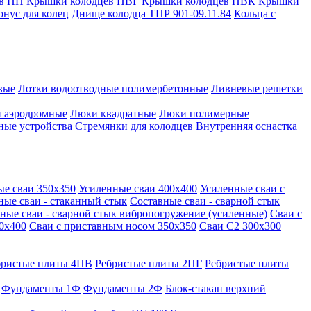
в ПП
Крышки колодцев ПВГ
Крышки колодцев ПВК
Крышки
онус для колец
Днище колодца ТПР 901-09.11.84
Кольца с
вые
Лотки водоотводные полимербетонные
Ливневые решетки
 аэродромные
Люки квадратные
Люки полимерные
ные устройства
Стремянки для колодцев
Внутренняя оснастка
ые сваи 350х350
Усиленные сваи 400х400
Усиленные сваи с
ные сваи - стаканный стык
Составные сваи - сварной стык
ные сваи - сварной стык вибропогружение (усиленные)
Сваи с
0х400
Сваи с приставным носом 350х350
Сваи С2 300х300
бристые плиты 4ПВ
Ребристые плиты 2ПГ
Ребристые плиты
Фундаменты 1Ф
Фундаменты 2Ф
Блок-стакан верхний