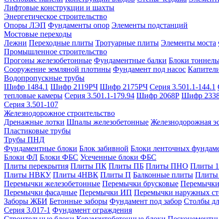
Лифтовые конструкции и шахты
Энергетическое строительство
Опоры ЛЭП
Фундаменты опор
Элементы подстанций
Мостовые переходы
Лежни
Переходные плиты
Тротуарные плиты
Элементы моста
Промышленное строительство
Прогоны железобетонные
Фундаментные балки
Блоки тоннель
Сооружение земляной плотины
Фундамент под насос
Капител
Водопропускные трубы
Шифр 1484.1
Шифр 2119РЧ
Шифр 2175РЧ
Серия 3.501.1-144.1
тепловые камеры
Серия 3.501.1-179.94
Шифр 2068Р
Шифр 233
Серия 3.501-107
Железнодорожное строительство
Дренажные лотки
Шпалы железобетонные
Железнодорожная эс
Пластиковые трубы
Трубы ПНД
Фундаментные блоки
Блок забивной
Блоки ленточных фундам
Блоки ФЛ
Блоки ФБС
Усеченные блоки ФБС
Плиты перекрытия
Плиты ПК
Плиты ПБ
Плиты ПНО
Плиты 
Плиты НВКУ
Плиты 4НВК
Плиты П
Балконные плиты
Плиты
Перемычки железобетонные
Перемычки брусковые
Перемычки
Перемычки фасадные
Перемычки ИП
Перемычки наружных ст
Заборы ЖБИ
Бетонные заборы
Фундамент под забор
Столбы дл
Серия 3.017-1
Фундамент ограждения
Строительные блоки
Керамзитобетонные блоки
Пескоцементн