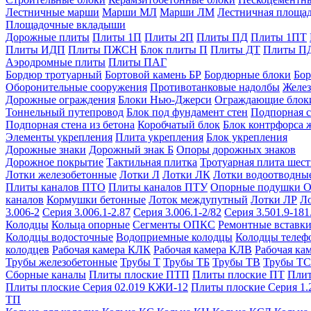
Лестничные марши
Марши МЛ
Марши ЛМ
Лестничная площа
Площадочные вкладыши
Дорожные плиты
Плиты 1П
Плиты 2П
Плиты ПД
Плиты 1ПТ
Плиты ИДП
Плиты ПЖСН
Блок плиты П
Плиты ДТ
Плиты П
Аэродромные плиты
Плиты ПАГ
Бордюр тротуарный
Бортовой камень БР
Бордюрные блоки
Бор
Оборонительные сооружения
Противотанковые надолбы
Желез
Дорожные ограждения
Блоки Нью-Джерси
Ограждающие блок
Тоннельный путепровод
Блок под фундамент стен
Подпорная с
Подпорная стена из бетона
Коробчатый блок
Блок контрфорса 
Элементы укрепления
Плита укрепления
Блок укрепления
Дорожные знаки
Дорожный знак Б
Опоры дорожных знаков
Дорожное покрытие
Тактильная плитка
Тротуарная плита шес
Лотки железобетонные
Лотки Л
Лотки ЛК
Лотки водоотводны
Плиты каналов ПТО
Плиты каналов ПТУ
Опорные подушки 
каналов
Кормушки бетонные
Лоток междупутный
Лотки ЛР
Л
3.006-2
Серия 3.006.1-2.87
Серия 3.006.1-2/82
Серия 3.501.9-181
Колодцы
Кольца опорные
Сегменты ОПКС
Ремонтные вставк
Колодцы водосточные
Водоприемные колодцы
Колодцы теле
колодцев
Рабочая камера КЛК
Рабочая камера КЛВ
Рабочая ка
Трубы железобетонные
Трубы Т
Трубы ТБ
Трубы ТВ
Трубы ТС
Сборные каналы
Плиты плоские ПТП
Плиты плоские ПТ
Плит
Плиты плоские Серия 02.019 КЖИ-12
Плиты плоские Серия 1.
ТП