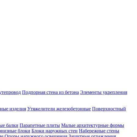
утепровод
Подпорная стена из бетона
Элементы укрепления
ные изделия
Утяжелители железобетонные
Поверхностный
ые балки
Парапетные плиты
Малые архитектурные формы
рнизные блоки
Блоки наружных стен
Набережные стены
ие
Опоры наружного освещения
Защитные ограждения