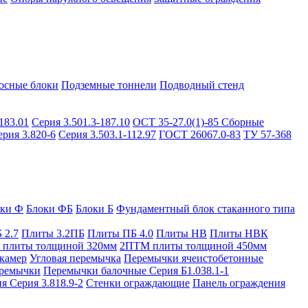
осные блоки
Подземные тоннели
Подводный стенд
183.01
Серия 3.501.3-187.10
ОСТ 35-27.0(1)-85
Сборные
ерия 3.820-6
Серия 3.503.1-112.97
ГОСТ 26067.0-83
ТУ 57-368
оки Ф
Блоки ФБ
Блоки Б
Фундаментный блок стаканного типа
 2.7
Плиты 3.2ПБ
Плиты ПБ 4.0
Плиты НВ
Плиты НВК
плиты толщиной 320мм
2ПТМ плиты толщиной 450мм
камер
Угловая перемычка
Перемычки ячеистобетонные
ремычки
Перемычки балочные Серия Б1.038.1-1
я Серия 3.818.9-2
Стенки ограждающие
Панель ограждения