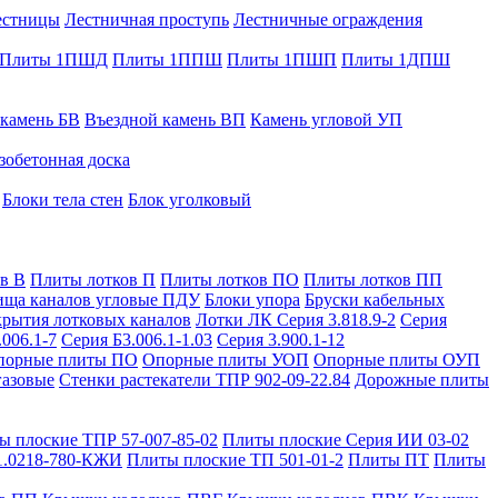
естницы
Лестничная проступь
Лестничные ограждения
Плиты 1ПШД
Плиты 1ППШ
Плиты 1ПШП
Плиты 1ДПШ
 камень БВ
Въездной камень ВП
Камень угловой УП
зобетонная доска
Блоки тела стен
Блок уголковый
в В
Плиты лотков П
Плиты лотков ПО
Плиты лотков ПП
ища каналов угловые ПДУ
Блоки упора
Бруски кабельных
рытия лотковых каналов
Лотки ЛК Серия 3.818.9-2
Серия
.006.1-7
Серия Б3.006.1-1.03
Серия 3.900.1-12
порные плиты ПО
Опорные плиты УОП
Опорные плиты ОУП
газовые
Стенки растекатели ТПР 902-09-22.84
Дорожные плиты
ы плоские ТПР 57-007-85-02
Плиты плоские Серия ИИ 03-02
1.0218-780-КЖИ
Плиты плоские ТП 501-01-2
Плиты ПТ
Плиты