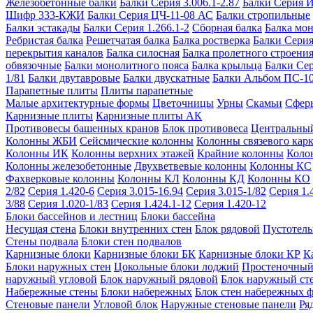
Железобетонные балки
Балки Серия 3.006.1-2.87
Балки Серия 
Шифр 333-КЖИ
Балки Серия ЦЧ-11-08 АС
Балки стропильные
Балки эстакады
Балки Серия 1.266.1-2
Сборная балка
Балка мо
Ребристая балка
Решетчатая балка
Балка ростверка
Балки Серия
перекрытия каналов
Балка силосная
Балка пролетного строени
обвязочные
Балки монолитного пояса
Балка крыльца
Балки Се
1/81
Балки двутавровые
Балки двускатные
Балки Альбом ПС-1
Парапетные плиты
Плиты парапетные
Малые архитектурные формы
Цветочницы
Урны
Скамьи
Сфер
Карнизные плиты
Карнизные плиты АК
Противовесы башенных кранов
Блок противовеса
Центральный
Колонны ЖБИ
Сейсмические колонны
Колонны связевого карк
Колонны ИК
Колонны верхних этажей
Крайние колонны
Коло
Колонны железобетонные
Двухветвевые колонны
Колонны КС
Фахверковые колонны
Колонны КЛ
Колонны КД
Колонны КО
2/82
Серия 1.420-6
Серия 3.015-16.94
Серия 3.015-1/82
Серия 1.
3/88
Серия 1.020-1/83
Серия 1.424.1-12
Серия 1.420-12
Блоки бассейнов и лестниц
Блоки бассейна
Несущая стена
Блоки внутренних стен
Блок рядовой
Пустотелы
Стены подвала
Блоки стен подвалов
Карнизные блоки
Карнизные блоки БК
Карнизные блоки КР
К
Блоки наружных стен
Цокольные блоки лоджий
Простеночный
наружный угловой
Блок наружный рядовой
Блок наружный ст
Набережные стены
Блоки набережных
Блок стен набережных 
Стеновые панели
Угловой блок
Наружные стеновые панели
Ря