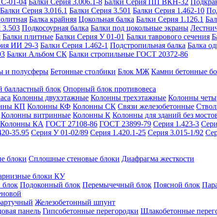
ИС-01-04
Балки Серия 3.006.1-8
Балки Серия ПП ВКН-32
Подкра
Балки Серия 3.016.1
Балки Серия 3.501
Балки Серия 1.462-10
По
нолитная
Балка крайняя
Цокольная балка
Балки Серия 1.126.1
Бал
 3.503
Подкосоурная балка
Балки под цокольные экраны
Лестнич
я
Балки плитные
Балки Серия У 01-01
Балки таврового сечения
Б
рия ИИ 29-3
Балки Серия 1.462-1
Подстропильная балка
Балка од
03
Балки Альбом СК
Балки стропильные ГОСТ 20372-86
ы и полусферы
Бетонные столбики
Блок МЖ
Камни бетонные б
 балластный блок
Опорный блок противовеса
аса
Колонны двухэтажные
Колонны трехэтажные
Колонны четы
нны КП
Колонны КФ
Колонны СК
Связи железобетонные
Ствол
Колонны витринные
Колонны К
Колонны для зданий без мосто
Колонны КА
ГОСТ 27108-86
ГОСТ 23899-79
Серия 1.423-3
Сери
420-35.95
Серия У 01-02/89
Серия 1.420.1-25
Серия 3.015-1/92
Сер
е блоки
Сплошные стеновые блоки
Диафрагма жесткости
арнизные блоки КУ
 блок
Подоконный блок
Перемычечный блок
Поясной блок
Пар
еновой
фартучный
Железобетонный шпунт
довая панель
Гипсобетонные перегородки
Шлакобетонные перег