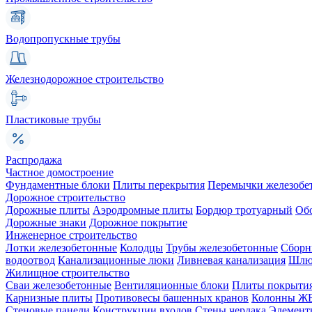
Водопропускные трубы
Железнодорожное строительство
Пластиковые трубы
Распродажа
Частное домостроение
Фундаментные блоки
Плиты перекрытия
Перемычки железобе
Дорожное строительство
Дорожные плиты
Аэродромные плиты
Бордюр тротуарный
Об
Дорожные знаки
Дорожное покрытие
Инженерное строительство
Лотки железобетонные
Колодцы
Трубы железобетонные
Сборн
водоотвод
Канализационные люки
Ливневая канализация
Шлюз
Жилищное строительство
Сваи железобетонные
Вентиляционные блоки
Плиты покрыти
Карнизные плиты
Противовесы башенных кранов
Колонны Ж
Стеновые панели
Конструкции входов
Стены чердака
Элемент