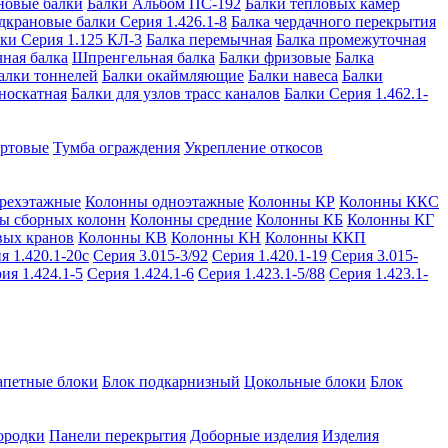
новые балки
Балки Альбом ПС-192
Балки тепловых камер
дкрановые балки Серия 1.426.1-8
Балка чердачного перекрытия
ки Серия 1.125 КЛ-3
Балка перемычная
Балка промежуточная
ная балка
Шпренгельная балка
Балки фризовые
Балка
алки тоннелей
Балки окаймляющие
Балки навеса
Балки
носкатная
Балки для узлов трасс каналов
Балки Серия 1.462.1-
ортовые
Тумба ограждения
Укрепление откосов
рехэтажные
Колонны одноэтажные
Колонны КР
Колонны ККС
ы сборных колонн
Колонны средние
Колонны КБ
Колонны КГ
вых кранов
Колонны КВ
Колонны КН
Колонны ККП
я 1.420.1-20с
Серия 3.015-3/92
Серия 1.420.1-19
Серия 3.015-
ия 1.424.1-5
Серия 1.424.1-6
Серия 1.423.1-5/88
Серия 1.423.1-
апетные блоки
Блок подкарнизный
Цокольные блоки
Блок
ородки
Панели перекрытия
Доборные изделия
Изделия