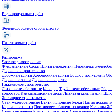
Водопропускные трубы
Железнодорожное строительство
Пластиковые трубы
Распродажа
Частное домостроение
Фундаментные блоки
Плиты перекрытия
Перемычки железобе
Дорожное строительство
Дорожные плиты
Аэродромные плиты
Бордюр тротуарный
Об
Дорожные знаки
Дорожное покрытие
Инженерное строительство
Лотки железобетонные
Колодцы
Трубы железобетонные
Сборн
водоотвод
Канализационные люки
Ливневая канализация
Шлюз
Жилищное строительство
Сваи железобетонные
Вентиляционные блоки
Плиты покрыти
Карнизные плиты
Противовесы башенных кранов
Колонны Ж
Стеновые панели
Конструкции входов
Стены чердака
Элемент