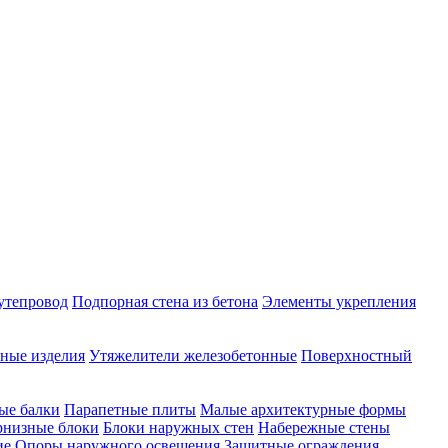
утепровод
Подпорная стена из бетона
Элементы укрепления
ные изделия
Утяжелители железобетонные
Поверхностный
ые балки
Парапетные плиты
Малые архитектурные формы
рнизные блоки
Блоки наружных стен
Набережные стены
ие
Опоры наружного освещения
Защитные ограждения