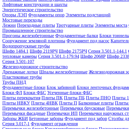
Лифтовые конструкции и шахты
Энергетическое строительство
Опоры ЛЭП
Фундаменты опор
Элементы подстанций
Мостовые переходы
Лежни
Переходные плиты
Тротуарные плиты
Элементы моста
Промышленное строительство
Прогоны железобетонные
Фундаментные балки
Блоки тоннель
Сооружение земляной плотины
Фундамент под насос
Капител
Водопропускные трубы
Шифр 1484.1
Шифр 2119РЧ
Шифр 2175РЧ
Серия 3.501.1-144.1
тепловые камеры
Серия 3.501.1-179.94
Шифр 2068Р
Шифр 233
Серия 3.501-107
Железнодорожное строительство
Дренажные лотки
Шпалы железобетонные
Железнодорожная эс
Пластиковые трубы
Трубы ПНД
Фундаментные блоки
Блок забивной
Блоки ленточных фундам
Блоки ФЛ
Блоки ФБС
Усеченные блоки ФБС
Плиты перекрытия
Плиты ПК
Плиты ПБ
Плиты ПНО
Плиты 
Плиты НВКУ
Плиты 4НВК
Плиты П
Балконные плиты
Плиты
Перемычки железобетонные
Перемычки брусковые
Перемычки
Перемычки фасадные
Перемычки ИП
Перемычки наружных ст
Заборы ЖБИ
Бетонные заборы
Фундамент под забор
Столбы дл
Серия 3.017-1
Фундамент ограждения
Строительные блоки
Керамзитобетонные блоки
Пескоцементн