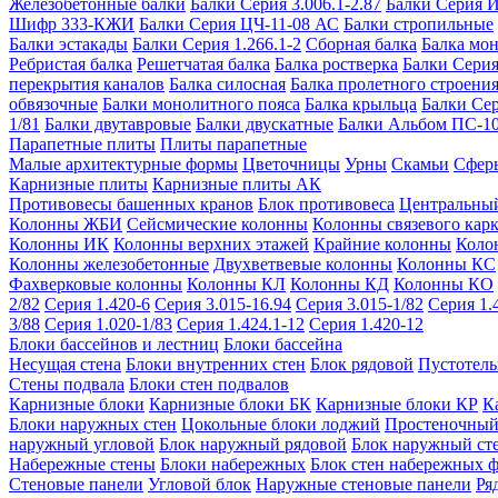
Железобетонные балки
Балки Серия 3.006.1-2.87
Балки Серия 
Шифр 333-КЖИ
Балки Серия ЦЧ-11-08 АС
Балки стропильные
Балки эстакады
Балки Серия 1.266.1-2
Сборная балка
Балка мо
Ребристая балка
Решетчатая балка
Балка ростверка
Балки Серия
перекрытия каналов
Балка силосная
Балка пролетного строени
обвязочные
Балки монолитного пояса
Балка крыльца
Балки Се
1/81
Балки двутавровые
Балки двускатные
Балки Альбом ПС-1
Парапетные плиты
Плиты парапетные
Малые архитектурные формы
Цветочницы
Урны
Скамьи
Сфер
Карнизные плиты
Карнизные плиты АК
Противовесы башенных кранов
Блок противовеса
Центральный
Колонны ЖБИ
Сейсмические колонны
Колонны связевого карк
Колонны ИК
Колонны верхних этажей
Крайние колонны
Коло
Колонны железобетонные
Двухветвевые колонны
Колонны КС
Фахверковые колонны
Колонны КЛ
Колонны КД
Колонны КО
2/82
Серия 1.420-6
Серия 3.015-16.94
Серия 3.015-1/82
Серия 1.
3/88
Серия 1.020-1/83
Серия 1.424.1-12
Серия 1.420-12
Блоки бассейнов и лестниц
Блоки бассейна
Несущая стена
Блоки внутренних стен
Блок рядовой
Пустотелы
Стены подвала
Блоки стен подвалов
Карнизные блоки
Карнизные блоки БК
Карнизные блоки КР
К
Блоки наружных стен
Цокольные блоки лоджий
Простеночный
наружный угловой
Блок наружный рядовой
Блок наружный ст
Набережные стены
Блоки набережных
Блок стен набережных 
Стеновые панели
Угловой блок
Наружные стеновые панели
Ря