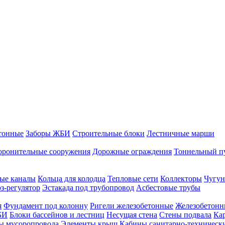
тонные
Заборы ЖБИ
Строительные блоки
Лестничные марши
оронительные сооружения
Дорожные ограждения
Тоннельный п
ые каналы
Кольца для колодца
Тепловые сети
Коллекторы
Чугун
-регулятор
Эстакада под трубопровод
Асбестовые трубы
я
Фундамент под колонну
Ригели железобетонные
Железобетонн
БИ
Блоки бассейнов и лестниц
Несущая стена
Стены подвала
Ка
ы мусоропровода
Элементы крыш
Кабины санитарно-техническ