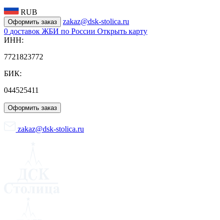
RUB
zakaz@dsk-stolica.ru
Оформить заказ
0
доставок ЖБИ по России
Открыть карту
ИНН:
7721823772
БИК:
044525411
Оформить заказ
zakaz@dsk-stolica.ru