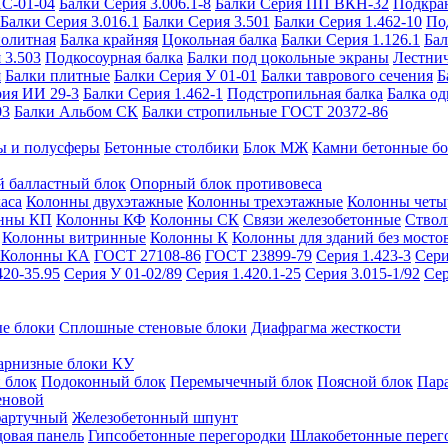
ИС-01-04
Балки Серия 3.006.1-8
Балки Серия ПП ВКН-32
Подкра
Балки Серия 3.016.1
Балки Серия 3.501
Балки Серия 1.462-10
По
нолитная
Балка крайняя
Цокольная балка
Балки Серия 1.126.1
Бал
 3.503
Подкосоурная балка
Балки под цокольные экраны
Лестнич
я
Балки плитные
Балки Серия У 01-01
Балки таврового сечения
Б
рия ИИ 29-3
Балки Серия 1.462-1
Подстропильная балка
Балка од
03
Балки Альбом СК
Балки стропильные ГОСТ 20372-86
ы и полусферы
Бетонные столбики
Блок МЖ
Камни бетонные б
 балластный блок
Опорный блок противовеса
аса
Колонны двухэтажные
Колонны трехэтажные
Колонны четы
нны КП
Колонны КФ
Колонны СК
Связи железобетонные
Ствол
Колонны витринные
Колонны К
Колонны для зданий без мосто
Колонны КА
ГОСТ 27108-86
ГОСТ 23899-79
Серия 1.423-3
Сери
420-35.95
Серия У 01-02/89
Серия 1.420.1-25
Серия 3.015-1/92
Сер
е блоки
Сплошные стеновые блоки
Диафрагма жесткости
арнизные блоки КУ
 блок
Подоконный блок
Перемычечный блок
Поясной блок
Пар
еновой
фартучный
Железобетонный шпунт
довая панель
Гипсобетонные перегородки
Шлакобетонные перег