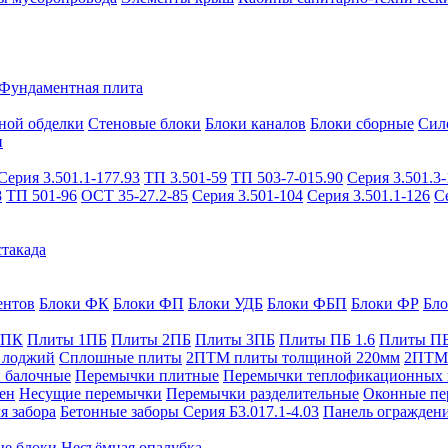
Фундаментная плита
ной обделки
Стеновые блоки
Блоки каналов
Блоки сборные
Сил
и
Серия 3.501.1-177.93
ТП 3.501-59
ТП 503-7-015.90
Серия 3.501.3-
8
ТП 501-96
ОСТ 35-27.2-85
Серия 3.501-104
Серия 3.501.1-126
С
такада
ентов
Блоки ФК
Блоки ФП
Блоки УДБ
Блоки ФБП
Блоки ФР
Бл
1ПК
Плиты 1ПБ
Плиты 2ПБ
Плиты 3ПБ
Плиты ПБ 1.6
Плиты ПБ
 лоджий
Сплошные плиты
2ПТМ плиты толщиной 220мм
2ПТМ 
 балочные
Перемычки плитные
Перемычки теплофикационных 
ен
Несущие перемычки
Перемычки разделительные
Оконные пе
я забора
Бетонные заборы Серия Б3.017.1-4.03
Панель ограждени
ые блоки
Несъёмная опалубка