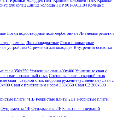
в ПП
Крышки колодцев ПВГ
Крышки колодцев ПВК
Крышки
онус для колец
Днище колодца ТПР 901-09.11.84
Кольца с
вые
Лотки водоотводные полимербетонные
Ливневые решетки
 аэродромные
Люки квадратные
Люки полимерные
ные устройства
Стремянки для колодцев
Внутренняя оснастка
ые сваи 350х350
Усиленные сваи 400х400
Усиленные сваи с
ные сваи - стаканный стык
Составные сваи - сварной стык
ные сваи - сварной стык вибропогружение (усиленные)
Сваи с
0х400
Сваи с приставным носом 350х350
Сваи С2 300х300
бристые плиты 4ПВ
Ребристые плиты 2ПГ
Ребристые плиты
Фундаменты 1Ф
Фундаменты 2Ф
Блок-стакан верхний