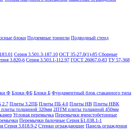
осные блоки
Подземные тоннели
Подводный стенд
183.01
Серия 3.501.3-187.10
ОСТ 35-27.0(1)-85
Сборные
ерия 3.820-6
Серия 3.503.1-112.97
ГОСТ 26067.0-83
ТУ 57-368
оки Ф
Блоки ФБ
Блоки Б
Фундаментный блок стаканного типа
 2.7
Плиты 3.2ПБ
Плиты ПБ 4.0
Плиты НВ
Плиты НВК
плиты толщиной 320мм
2ПТМ плиты толщиной 450мм
камер
Угловая перемычка
Перемычки ячеистобетонные
ремычки
Перемычки балочные Серия Б1.038.1-1
я Серия 3.818.9-2
Стенки ограждающие
Панель ограждения