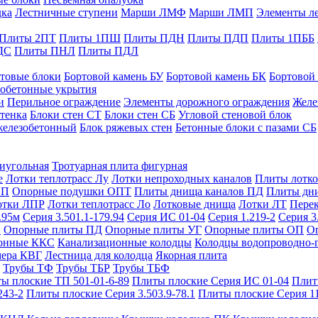
дка
Лестничные ступени
Марши ЛМФ
Марши ЛМП
Элементы л
Плиты 2ПТ
Плиты 1ПШ
Плиты ПДН
Плиты ПДП
Плиты 1ПББ
ДС
Плиты ПНЛ
Плиты ПДЛ
товые блоки
Бортовой камень БУ
Бортовой камень БК
Бортовой
обетонные укрытия
и
Перильное ограждение
Элементы дорожного ограждения
Желе
тенка
Блоки стен СТ
Блоки стен СБ
Угловой стеновой блок
железобетонный
Блок ряжевых стен
Бетонные блоки с пазами СБ
тиугольная
Тротуарная плита фигурная
е
Лотки теплотрасс Лу
Лотки непроходных каналов
Плиты лотко
ОП
Опорные подушки ОПТ
Плиты днища каналов ПД
Плиты дн
отки ЛПР
Лотки теплотрасс Ло
Лотковые днища
Лотки ЛТ
Перек
.95м
Серия 3.501.1-179.94
Серия ИС 01-04
Серия 1.219-2
Серия 3
и
Опорные плиты ПД
Опорные плиты УГ
Опорные плиты ОП
О
фонные ККС
Канализационные колодцы
Колодцы водопроводно-
мера КВГ
Лестница для колодца
Якорная плита
Трубы ТФ
Трубы ТБР
Трубы ТБФ
ы плоские ТП 501-01-6-89
Плиты плоские Серия ИС 01-04
Плит
243-2
Плиты плоские Серия 3.503.9-78.1
Плиты плоские Серия 1