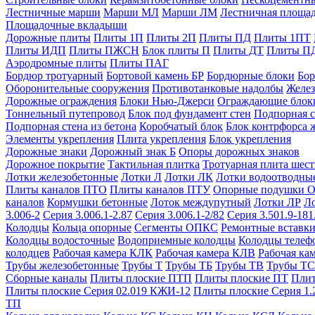
Лестничные марши
Марши МЛ
Марши ЛМ
Лестничная площа
Площадочные вкладыши
Дорожные плиты
Плиты 1П
Плиты 2П
Плиты ПД
Плиты 1ПТ
Плиты ИДП
Плиты ПЖСН
Блок плиты П
Плиты ДТ
Плиты П
Аэродромные плиты
Плиты ПАГ
Бордюр тротуарный
Бортовой камень БР
Бордюрные блоки
Бор
Оборонительные сооружения
Противотанковые надолбы
Желез
Дорожные ограждения
Блоки Нью-Джерси
Ограждающие блок
Тоннельный путепровод
Блок под фундамент стен
Подпорная с
Подпорная стена из бетона
Коробчатый блок
Блок контрфорса 
Элементы укрепления
Плита укрепления
Блок укрепления
Дорожные знаки
Дорожный знак Б
Опоры дорожных знаков
Дорожное покрытие
Тактильная плитка
Тротуарная плита шес
Лотки железобетонные
Лотки Л
Лотки ЛК
Лотки водоотводны
Плиты каналов ПТО
Плиты каналов ПТУ
Опорные подушки 
каналов
Кормушки бетонные
Лоток междупутный
Лотки ЛР
Л
3.006-2
Серия 3.006.1-2.87
Серия 3.006.1-2/82
Серия 3.501.9-181
Колодцы
Кольца опорные
Сегменты ОПКС
Ремонтные вставк
Колодцы водосточные
Водоприемные колодцы
Колодцы теле
колодцев
Рабочая камера КЛК
Рабочая камера КЛВ
Рабочая ка
Трубы железобетонные
Трубы Т
Трубы ТБ
Трубы ТВ
Трубы ТС
Сборные каналы
Плиты плоские ПТП
Плиты плоские ПТ
Плит
Плиты плоские Серия 02.019 КЖИ-12
Плиты плоские Серия 1.
ТП