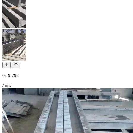
от
9 798
/ шт.