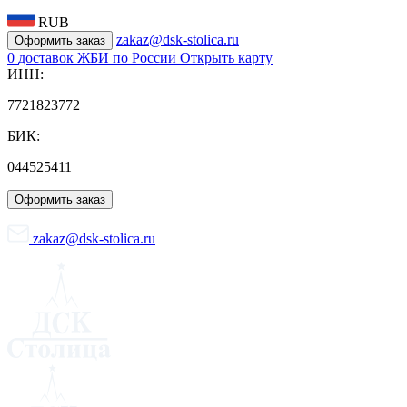
RUB
zakaz@dsk-stolica.ru
Оформить заказ
0
доставок ЖБИ по России
Открыть карту
ИНН:
7721823772
БИК:
044525411
Оформить заказ
zakaz@dsk-stolica.ru