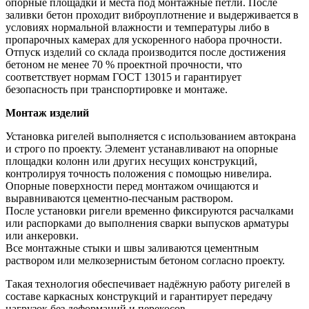
опорные площадки и места под монтажные петли. После
заливки бетон проходит виброуплотнение и выдерживается в
условиях нормальной влажности и температуры либо в
пропарочных камерах для ускоренного набора прочности.
Отпуск изделий со склада производится после достижения
бетоном не менее 70 % проектной прочности, что
соответствует нормам ГОСТ 13015 и гарантирует
безопасность при транспортировке и монтаже.
Монтаж изделий
Установка ригелей выполняется с использованием автокрана
и строго по проекту. Элемент устанавливают на опорные
площадки колонн или других несущих конструкций,
контролируя точность положения с помощью нивелира.
Опорные поверхности перед монтажом очищаются и
выравниваются цементно-песчаным раствором.
После установки ригели временно фиксируются расчалками
или распорками до выполнения сварки выпусков арматуры
или анкеровки.
Все монтажные стыки и швы заливаются цементным
раствором или мелкозернистым бетоном согласно проекту.
Такая технология обеспечивает надёжную работу ригелей в
составе каркасных конструкций и гарантирует передачу
нагрузок без деформаций и перекосов.