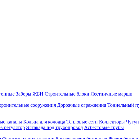
тонные
Заборы ЖБИ
Строительные блоки
Лестничные марши
оронительные сооружения
Дорожные ограждения
Тоннельный п
ые каналы
Кольца для колодца
Тепловые сети
Коллекторы
Чугун
-регулятор
Эстакада под трубопровод
Асбестовые трубы
я
Фундамент под колонну
Ригели железобетонные
Железобетонн