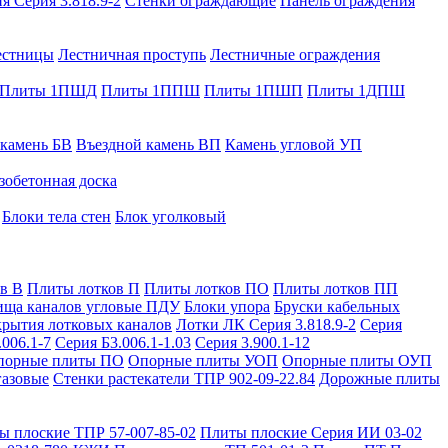
я Серия 3.818.9-2
Стенки ограждающие
Панель ограждения
естницы
Лестничная проступь
Лестничные ограждения
Плиты 1ПШД
Плиты 1ППШ
Плиты 1ПШП
Плиты 1ДПШ
 камень БВ
Въездной камень ВП
Камень угловой УП
зобетонная доска
Блоки тела стен
Блок уголковый
в В
Плиты лотков П
Плиты лотков ПО
Плиты лотков ПП
ища каналов угловые ПДУ
Блоки упора
Бруски кабельных
рытия лотковых каналов
Лотки ЛК Серия 3.818.9-2
Серия
.006.1-7
Серия Б3.006.1-1.03
Серия 3.900.1-12
порные плиты ПО
Опорные плиты УОП
Опорные плиты ОУП
газовые
Стенки растекатели ТПР 902-09-22.84
Дорожные плиты
ы плоские ТПР 57-007-85-02
Плиты плоские Серия ИИ 03-02