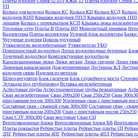
Плиты плоские Серия 02.019 КЖИ-12
Плиты плоские Серия 1.
ТП
Кольца для колодца
Кольца КС
Кольца КЦ
Кольца КСД
Кольца
колодцев КЦП
Крышки колодцев ППЛ
Крышки колодцев 1ПП
днищем
Кольца с перекрытием КСП
Крышка люка железобето
Тепловые сети
Плиты В
Плиты ВП
Монолитный приямок
Неп
Коллекторы
Плиты коллектора
Угловой блок коллектора
Балки
Чугунные изделия
Цоколь чугунный
Утяжелители железобетонные
Утяжелители УБО
Поверхностный водоотвод
Лотки водоотводные бетонные
Блок
Точечный водоотвод
Комплектующие водоотвода
Канализационные люки
Люки легкие
Люки средние
Люки тяж
Ливневая канализация
Дождеприемники
Лестницы КЛ
Лестни
колодцев связи
Изделия из металла
Шлюз-регулятор
Блок гасителя
Блок служебного моста
Стеново
Эстакада под трубопровод
Вставка железобетонная
Асбестовые трубы
Асбестоцементные трубы безнапорные
Асбе
Сваи железобетонные
Сваи 200х200
Сваи 250х250
Сваи 300х3
приставным носом 300х300
Усиленные сваи с приставным нос
Составные сваи - сварной стык 300х300
Составные сваи - свар
приставным носом 200х200
Сваи с приставным носом 250х250
Сваи С3У 300х300
Сваи мостовые
Сваи СЦ
Вентиляционные блоки
Вентиляционные блоки БВ
Вентиляци
Плиты покрытия
Ребристые плиты
Ребристые плиты 1П
Ребри
3ПГ
Ребристые плиты 4ПГ
Ребристые плиты 4ПЛ
Ребристые 