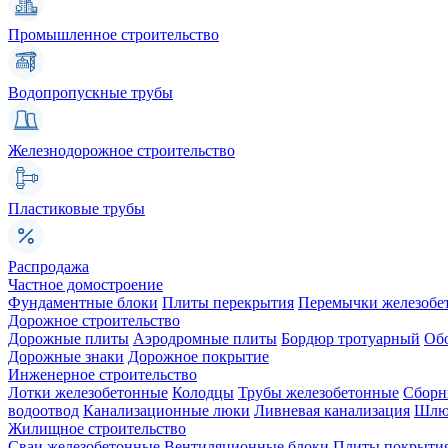
Промышленное строительство
Водопропускные трубы
Железнодорожное строительство
Пластиковые трубы
Распродажа
Частное домостроение
Фундаментные блоки
Плиты перекрытия
Перемычки железобе
Дорожное строительство
Дорожные плиты
Аэродромные плиты
Бордюр тротуарный
Об
Дорожные знаки
Дорожное покрытие
Инженерное строительство
Лотки железобетонные
Колодцы
Трубы железобетонные
Сборн
водоотвод
Канализационные люки
Ливневая канализация
Шлюз
Жилищное строительство
Сваи железобетонные
Вентиляционные блоки
Плиты покрыти