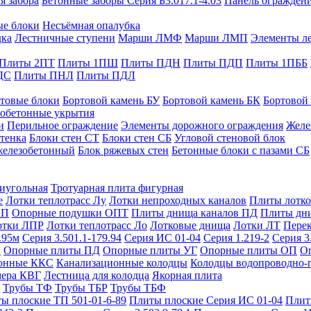
я забора
Бетонные заборы Серия Б3.017.1-4.03
Панель ограждени
ые блоки
Несъёмная опалубка
дка
Лестничные ступени
Марши ЛМФ
Марши ЛМП
Элементы л
Плиты 2ПТ
Плиты 1ПШ
Плиты ПДН
Плиты ПДП
Плиты 1ПББ
ДС
Плиты ПНЛ
Плиты ПДЛ
товые блоки
Бортовой камень БУ
Бортовой камень БК
Бортовой
обетонные укрытия
и
Перильное ограждение
Элементы дорожного ограждения
Желе
тенка
Блоки стен СТ
Блоки стен СБ
Угловой стеновой блок
железобетонный
Блок ряжевых стен
Бетонные блоки с пазами СБ
тиугольная
Тротуарная плита фигурная
е
Лотки теплотрасс Лу
Лотки непроходных каналов
Плиты лотко
ОП
Опорные подушки ОПТ
Плиты днища каналов ПД
Плиты дн
отки ЛПР
Лотки теплотрасс Ло
Лотковые днища
Лотки ЛТ
Перек
.95м
Серия 3.501.1-179.94
Серия ИС 01-04
Серия 1.219-2
Серия 3
и
Опорные плиты ПД
Опорные плиты УГ
Опорные плиты ОП
О
фонные ККС
Канализационные колодцы
Колодцы водопроводно-
мера КВГ
Лестница для колодца
Якорная плита
Трубы ТФ
Трубы ТБР
Трубы ТБФ
ы плоские ТП 501-01-6-89
Плиты плоские Серия ИС 01-04
Плит