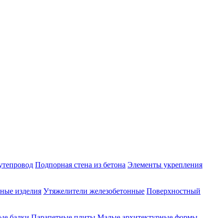
утепровод
Подпорная стена из бетона
Элементы укрепления
ные изделия
Утяжелители железобетонные
Поверхностный
ые балки
Парапетные плиты
Малые архитектурные формы