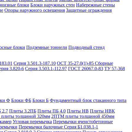
рнизные блоки
Блоки наружных стен
Набережные стены
ие
Опоры наружного освещения
Защитные ограждения
осные блоки
Подземные тоннели
Подводный стенд
183.01
Серия 3.501.3-187.10
ОСТ 35-27.0(1)-85
Сборные
ерия 3.820-6
Серия 3.503.1-112.97
ГОСТ 26067.0-83
ТУ 57-368
оки Ф
Блоки ФБ
Блоки Б
Фундаментный блок стаканного типа
 2.7
Плиты 3.2ПБ
Плиты ПБ 4.0
Плиты НВ
Плиты НВК
плиты толщиной 320мм
2ПТМ плиты толщиной 450мм
камер
Угловая перемычка
Перемычки ячеистобетонные
ремычки
Перемычки балочные Серия Б1.038.1-1