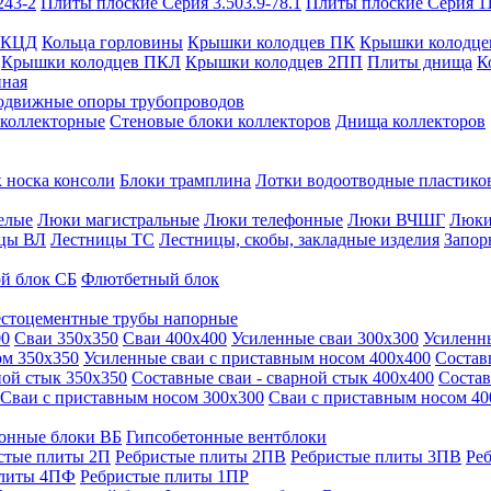
243-2
Плиты плоские Серия 3.503.9-78.1
Плиты плоские Серия 1
 КЦД
Кольца горловины
Крышки колодцев ПК
Крышки колодце
Крышки колодцев ПКЛ
Крышки колодцев 2ПП
Плиты днища
К
нная
одвижные опоры трубопроводов
 коллекторные
Стеновые блоки коллекторов
Днища коллекторов
 носка консоли
Блоки трамплина
Лотки водоотводные пластико
елые
Люки магистральные
Люки телефонные
Люки ВЧШГ
Люки
цы ВЛ
Лестницы ТС
Лестницы, скобы, закладные изделия
Запор
й блок СБ
Флютбетный блок
стоцементные трубы напорные
00
Сваи 350х350
Сваи 400х400
Усиленные сваи 300х300
Усиленн
ом 350х350
Усиленные сваи с приставным носом 400х400
Состав
ной стык 350х350
Составные сваи - сварной стык 400х400
Состав
Сваи с приставным носом 300х300
Сваи с приставным носом 40
онные блоки ВБ
Гипсобетонные вентблоки
стые плиты 2П
Ребристые плиты 2ПВ
Ребристые плиты 3ПВ
Ре
плиты 4ПФ
Ребристые плиты 1ПР