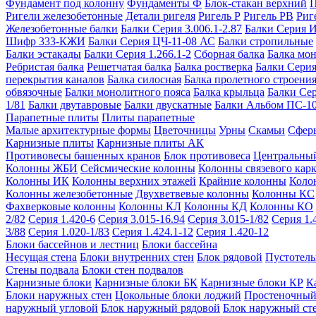
Фундамент под колонну
Фундаменты Ф
Блок-стакан верхний
П
Ригели железобетонные
Детали ригеля
Ригель Р
Ригель РВ
Риг
Железобетонные балки
Балки Серия 3.006.1-2.87
Балки Серия 
Шифр 333-КЖИ
Балки Серия ЦЧ-11-08 АС
Балки стропильные
Балки эстакады
Балки Серия 1.266.1-2
Сборная балка
Балка мо
Ребристая балка
Решетчатая балка
Балка ростверка
Балки Серия
перекрытия каналов
Балка силосная
Балка пролетного строени
обвязочные
Балки монолитного пояса
Балка крыльца
Балки Се
1/81
Балки двутавровые
Балки двускатные
Балки Альбом ПС-1
Парапетные плиты
Плиты парапетные
Малые архитектурные формы
Цветочницы
Урны
Скамьи
Сфер
Карнизные плиты
Карнизные плиты АК
Противовесы башенных кранов
Блок противовеса
Центральный
Колонны ЖБИ
Сейсмические колонны
Колонны связевого карк
Колонны ИК
Колонны верхних этажей
Крайние колонны
Коло
Колонны железобетонные
Двухветвевые колонны
Колонны КС
Фахверковые колонны
Колонны КЛ
Колонны КД
Колонны КО
2/82
Серия 1.420-6
Серия 3.015-16.94
Серия 3.015-1/82
Серия 1.
3/88
Серия 1.020-1/83
Серия 1.424.1-12
Серия 1.420-12
Блоки бассейнов и лестниц
Блоки бассейна
Несущая стена
Блоки внутренних стен
Блок рядовой
Пустотелы
Стены подвала
Блоки стен подвалов
Карнизные блоки
Карнизные блоки БК
Карнизные блоки КР
К
Блоки наружных стен
Цокольные блоки лоджий
Простеночный
наружный угловой
Блок наружный рядовой
Блок наружный ст