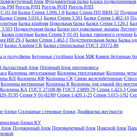
ромежуточный блок
Фундаментная балка
Блоки подколонников
ель РМ
Ригель РДП
Ригель РОП
Ригель РЛП
ИС-01-04
Балки Серия 3.006.1-8
Балки Серия ПП ВКН-32
Подкра
Балки Серия 3.016.1
Балки Серия 3.501
Балки Серия 1.462-10
По
нолитная
Балка крайняя
Цокольная балка
Балки Серия 1.126.1
Бал
 3.503
Подкосоурная балка
Балки под цокольные экраны
Лестнич
я
Балки плитные
Балки Серия У 01-01
Балки таврового сечения
Б
рия ИИ 29-3
Балки Серия 1.462-1
Подстропильная балка
Балка од
03
Балки Альбом СК
Балки стропильные ГОСТ 20372-86
ы и полусферы
Бетонные столбики
Блок МЖ
Камни бетонные б
 балластный блок
Опорный блок противовеса
аса
Колонны двухэтажные
Колонны трехэтажные
Колонны четы
нны КП
Колонны КФ
Колонны СК
Связи железобетонные
Ствол
Колонны витринные
Колонны К
Колонны для зданий без мосто
Колонны КА
ГОСТ 27108-86
ГОСТ 23899-79
Серия 1.423-3
Сери
420-35.95
Серия У 01-02/89
Серия 1.420.1-25
Серия 3.015-1/92
Сер
е блоки
Сплошные стеновые блоки
Диафрагма жесткости
арнизные блоки КУ
 блок
Подоконный блок
Перемычечный блок
Поясной блок
Пар
еновой