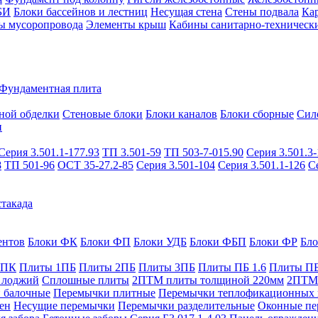
БИ
Блоки бассейнов и лестниц
Несущая стена
Стены подвала
Ка
ы мусоропровода
Элементы крыш
Кабины санитарно-техническ
Фундаментная плита
ной обделки
Стеновые блоки
Блоки каналов
Блоки сборные
Сил
и
Серия 3.501.1-177.93
ТП 3.501-59
ТП 503-7-015.90
Серия 3.501.3-
8
ТП 501-96
ОСТ 35-27.2-85
Серия 3.501-104
Серия 3.501.1-126
С
такада
ентов
Блоки ФК
Блоки ФП
Блоки УДБ
Блоки ФБП
Блоки ФР
Бл
1ПК
Плиты 1ПБ
Плиты 2ПБ
Плиты 3ПБ
Плиты ПБ 1.6
Плиты ПБ
 лоджий
Сплошные плиты
2ПТМ плиты толщиной 220мм
2ПТМ 
 балочные
Перемычки плитные
Перемычки теплофикационных 
ен
Несущие перемычки
Перемычки разделительные
Оконные пе