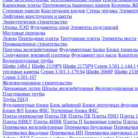
Карнизные плиты
Противовесы башенных кранов
Колонны Ж
Стеновые панели
Конструкции входов
Стены чердака
Элемент
Лифтовые конструкции и шахты
Энергетическое строительство
Опоры ЛЭП
Фундаменты опор
Элементы подстанций
Мостовые переходы
Лежни
Переходные плиты
Тротуарные плиты
Элементы моста
Промышленное строительство
Прогоны железобетонные
Фундаментные балки
Блоки тоннель
Сооружение земляной плотины
Фундамент под насос
Капител
Водопропускные трубы
Шифр 1484.1
Шифр 2119РЧ
Шифр 2175РЧ
Серия 3.501.1-144.1
тепловые камеры
Серия 3.501.1-179.94
Шифр 2068Р
Шифр 233
Серия 3.501-107
Железнодорожное строительство
Дренажные лотки
Шпалы железобетонные
Железнодорожная эс
Пластиковые трубы
Трубы ПНД
Фундаментные блоки
Блок забивной
Блоки ленточных фундам
Блоки ФЛ
Блоки ФБС
Усеченные блоки ФБС
Плиты перекрытия
Плиты ПК
Плиты ПБ
Плиты ПНО
Плиты 
Плиты НВКУ
Плиты 4НВК
Плиты П
Балконные плиты
Плиты
Перемычки железобетонные
Перемычки брусковые
Перемычки
Перемычки фасадные
Перемычки ИП
Перемычки наружных ст