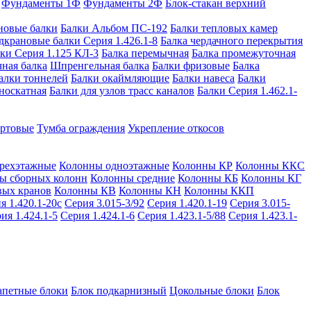
Фундаменты 1Ф
Фундаменты 2Ф
Блок-стакан верхний
новые балки
Балки Альбом ПС-192
Балки тепловых камер
дкрановые балки Серия 1.426.1-8
Балка чердачного перекрытия
ки Серия 1.125 КЛ-3
Балка перемычная
Балка промежуточная
ная балка
Шпренгельная балка
Балки фризовые
Балка
алки тоннелей
Балки окаймляющие
Балки навеса
Балки
носкатная
Балки для узлов трасс каналов
Балки Серия 1.462.1-
ортовые
Тумба ограждения
Укрепление откосов
рехэтажные
Колонны одноэтажные
Колонны КР
Колонны ККС
ы сборных колонн
Колонны средние
Колонны КБ
Колонны КГ
вых кранов
Колонны КВ
Колонны КН
Колонны ККП
я 1.420.1-20с
Серия 3.015-3/92
Серия 1.420.1-19
Серия 3.015-
ия 1.424.1-5
Серия 1.424.1-6
Серия 1.423.1-5/88
Серия 1.423.1-
апетные блоки
Блок подкарнизный
Цокольные блоки
Блок