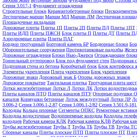
Заборы ЖБИ
Бетонные заборы
Фундамент под забор
Столбы дл
Серия 3.017-1
Фундамент ограждения
Строительные блоки
Керамзитобетонные блоки
Пескоцементн
Лестничные марши
Марши МЛ
Марши ЛМ
Лестничная площа
Площадочные вкладыши
Дорожные плиты
Плиты 1П
Плиты 2П
Плиты ПД
Плиты 1ПТ
Плиты ИДП
Плиты ПЖСН
Блок плиты П
Плиты ДТ
Плиты П
Аэродромные плиты
Плиты ПАГ
Бордюр тротуарный
Бортовой камень БР
Бордюрные блоки
Бор
Оборонительные сооружения
Противотанковые надолбы
Желез
Дорожные ограждения
Блоки Нью-Джерси
Ограждающие блок
Тоннельный путепровод
Блок под фундамент стен
Подпорная с
Подпорная стена из бетона
Коробчатый блок
Блок контрфорса 
Элементы укрепления
Плита укрепления
Блок укрепления
Дорожные знаки
Дорожный знак Б
Опоры дорожных знаков
Дорожное покрытие
Тактильная плитка
Тротуарная плита шес
Лотки железобетонные
Лотки Л
Лотки ЛК
Лотки водоотводны
Плиты каналов ПТО
Плиты каналов ПТУ
Опорные подушки 
каналов
Кормушки бетонные
Лоток междупутный
Лотки ЛР
Л
3.006-2
Серия 3.006.1-2.87
Серия 3.006.1-2/82
Серия 3.501.9-181
Колодцы
Кольца опорные
Сегменты ОПКС
Ремонтные вставк
Колодцы водосточные
Водоприемные колодцы
Колодцы теле
колодцев
Рабочая камера КЛК
Рабочая камера КЛВ
Рабочая ка
Трубы железобетонные
Трубы Т
Трубы ТБ
Трубы ТВ
Трубы ТС
Сборные каналы
Плиты плоские ПТП
Плиты плоские ПТ
Плит