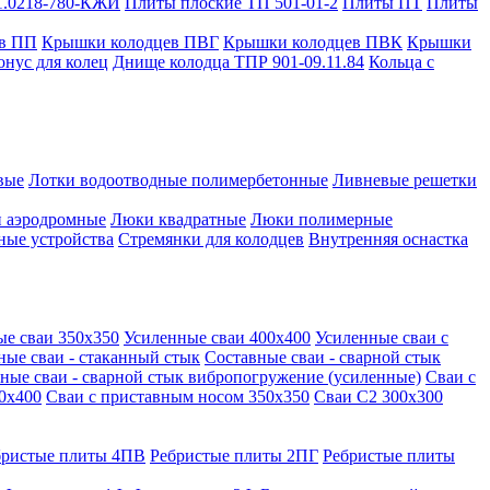
1.0218-780-КЖИ
Плиты плоские ТП 501-01-2
Плиты ПТ
Плиты
в ПП
Крышки колодцев ПВГ
Крышки колодцев ПВК
Крышки
онус для колец
Днище колодца ТПР 901-09.11.84
Кольца с
вые
Лотки водоотводные полимербетонные
Ливневые решетки
 аэродромные
Люки квадратные
Люки полимерные
ные устройства
Стремянки для колодцев
Внутренняя оснастка
ые сваи 350х350
Усиленные сваи 400х400
Усиленные сваи с
ные сваи - стаканный стык
Составные сваи - сварной стык
ные сваи - сварной стык вибропогружение (усиленные)
Сваи с
0х400
Сваи с приставным носом 350х350
Сваи С2 300х300
бристые плиты 4ПВ
Ребристые плиты 2ПГ
Ребристые плиты