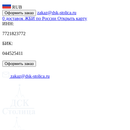
RUB
zakaz@dsk-stolica.ru
Оформить заказ
0
доставок ЖБИ по России
Открыть карту
ИНН:
7721823772
БИК:
044525411
Оформить заказ
zakaz@dsk-stolica.ru