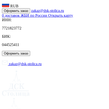
RUB
zakaz@dsk-stolica.ru
Оформить заказ
0
доставок ЖБИ по России
Открыть карту
ИНН:
7721823772
БИК:
044525411
Оформить заказ
zakaz@dsk-stolica.ru