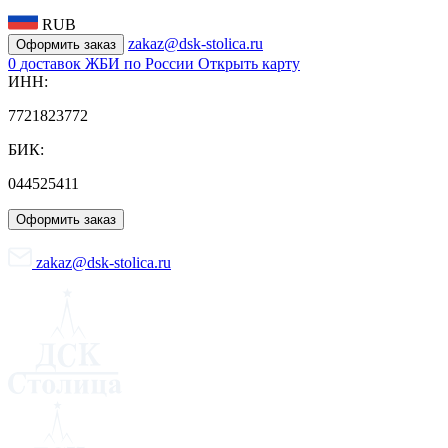
RUB
zakaz@dsk-stolica.ru
Оформить заказ
0
доставок ЖБИ по России
Открыть карту
ИНН:
7721823772
БИК:
044525411
Оформить заказ
zakaz@dsk-stolica.ru