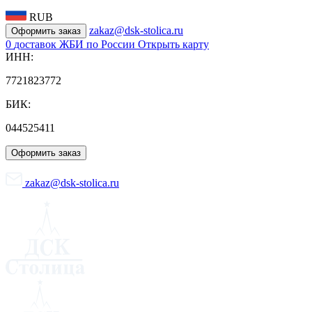
RUB
zakaz@dsk-stolica.ru
Оформить заказ
0
доставок ЖБИ по России
Открыть карту
ИНН:
7721823772
БИК:
044525411
Оформить заказ
zakaz@dsk-stolica.ru