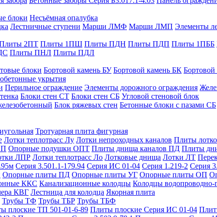
я забора
Бетонные заборы Серия Б3.017.1-4.03
Панель ограждени
ые блоки
Несъёмная опалубка
дка
Лестничные ступени
Марши ЛМФ
Марши ЛМП
Элементы л
Плиты 2ПТ
Плиты 1ПШ
Плиты ПДН
Плиты ПДП
Плиты 1ПББ
ДС
Плиты ПНЛ
Плиты ПДЛ
товые блоки
Бортовой камень БУ
Бортовой камень БК
Бортовой
обетонные укрытия
и
Перильное ограждение
Элементы дорожного ограждения
Желе
тенка
Блоки стен СТ
Блоки стен СБ
Угловой стеновой блок
железобетонный
Блок ряжевых стен
Бетонные блоки с пазами СБ
тиугольная
Тротуарная плита фигурная
е
Лотки теплотрасс Лу
Лотки непроходных каналов
Плиты лотко
ОП
Опорные подушки ОПТ
Плиты днища каналов ПД
Плиты дн
отки ЛПР
Лотки теплотрасс Ло
Лотковые днища
Лотки ЛТ
Перек
.95м
Серия 3.501.1-179.94
Серия ИС 01-04
Серия 1.219-2
Серия 3
и
Опорные плиты ПД
Опорные плиты УГ
Опорные плиты ОП
О
фонные ККС
Канализационные колодцы
Колодцы водопроводно-
мера КВГ
Лестница для колодца
Якорная плита
Трубы ТФ
Трубы ТБР
Трубы ТБФ
ы плоские ТП 501-01-6-89
Плиты плоские Серия ИС 01-04
Плит