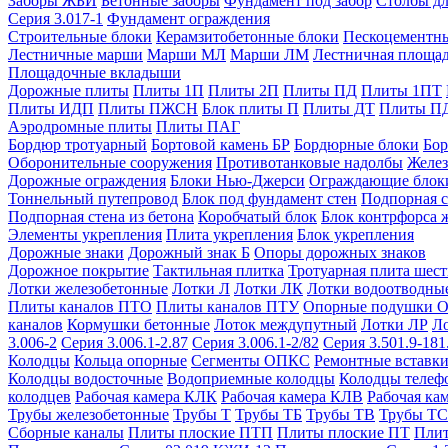
Заборы ЖБИ
Бетонные заборы
Фундамент под забор
Столбы дл
Серия 3.017-1
Фундамент ограждения
Строительные блоки
Керамзитобетонные блоки
Пескоцементн
Лестничные марши
Марши МЛ
Марши ЛМ
Лестничная площа
Площадочные вкладыши
Дорожные плиты
Плиты 1П
Плиты 2П
Плиты ПД
Плиты 1ПТ
Плиты ИДП
Плиты ПЖСН
Блок плиты П
Плиты ДТ
Плиты П
Аэродромные плиты
Плиты ПАГ
Бордюр тротуарный
Бортовой камень БР
Бордюрные блоки
Бор
Оборонительные сооружения
Противотанковые надолбы
Желез
Дорожные ограждения
Блоки Нью-Джерси
Ограждающие блок
Тоннельный путепровод
Блок под фундамент стен
Подпорная с
Подпорная стена из бетона
Коробчатый блок
Блок контрфорса 
Элементы укрепления
Плита укрепления
Блок укрепления
Дорожные знаки
Дорожный знак Б
Опоры дорожных знаков
Дорожное покрытие
Тактильная плитка
Тротуарная плита шес
Лотки железобетонные
Лотки Л
Лотки ЛК
Лотки водоотводны
Плиты каналов ПТО
Плиты каналов ПТУ
Опорные подушки 
каналов
Кормушки бетонные
Лоток междупутный
Лотки ЛР
Л
3.006-2
Серия 3.006.1-2.87
Серия 3.006.1-2/82
Серия 3.501.9-181
Колодцы
Кольца опорные
Сегменты ОПКС
Ремонтные вставк
Колодцы водосточные
Водоприемные колодцы
Колодцы теле
колодцев
Рабочая камера КЛК
Рабочая камера КЛВ
Рабочая ка
Трубы железобетонные
Трубы Т
Трубы ТБ
Трубы ТВ
Трубы ТС
Сборные каналы
Плиты плоские ПТП
Плиты плоские ПТ
Плит