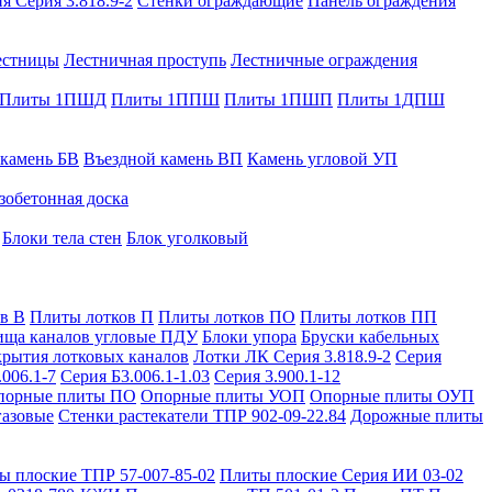
я Серия 3.818.9-2
Стенки ограждающие
Панель ограждения
естницы
Лестничная проступь
Лестничные ограждения
Плиты 1ПШД
Плиты 1ППШ
Плиты 1ПШП
Плиты 1ДПШ
 камень БВ
Въездной камень ВП
Камень угловой УП
зобетонная доска
Блоки тела стен
Блок уголковый
в В
Плиты лотков П
Плиты лотков ПО
Плиты лотков ПП
ища каналов угловые ПДУ
Блоки упора
Бруски кабельных
рытия лотковых каналов
Лотки ЛК Серия 3.818.9-2
Серия
.006.1-7
Серия Б3.006.1-1.03
Серия 3.900.1-12
порные плиты ПО
Опорные плиты УОП
Опорные плиты ОУП
газовые
Стенки растекатели ТПР 902-09-22.84
Дорожные плиты
ы плоские ТПР 57-007-85-02
Плиты плоские Серия ИИ 03-02