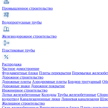
Промышленное строительство
Водопропускные трубы
Железнодорожное строительство
Пластиковые трубы
Распродажа
Частное домостроение
Фундаментные блоки
Плиты перекрытия
Перемычки железобе
Дорожное строительство
Дорожные плиты
Аэродромные плиты
Бордюр тротуарный
Об
Дорожные знаки
Дорожное покрытие
Инженерное строительство
Лотки железобетонные
Колодцы
Трубы железобетонные
Сборн
водоотвод
Канализационные люки
Ливневая канализация
Шлюз
Жилищное строительство
Сваи железобетонные
Вентиляционные блоки
Плиты покрыти