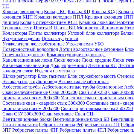
Плиты плоские Серия 02.019 КЖИ-12
Плиты плоские Серия 1.
ТП
Кольца для колодца
Кольца КС
Кольца КЦ
Кольца КСД
Кольца
колодцев КЦП
Крышки колодцев ППЛ
Крышки колодцев 1ПП
днищем
Кольца с перекрытием КСП
Крышка люка железобето
Тепловые сети
Плиты В
Плиты ВП
Монолитный приямок
Неп
Коллекторы
Плиты коллектора
Угловой блок коллектора
Балки
Чугунные изделия
Цоколь чугунный
Утяжелители железобетонные
Утяжелители УБО
Поверхностный водоотвод
Лотки водоотводные бетонные
Блок
Точечный водоотвод
Комплектующие водоотвода
Канализационные люки
Люки легкие
Люки средние
Люки тяж
Ливневая канализация
Дождеприемники
Лестницы КЛ
Лестни
колодцев связи
Изделия из металла
Шлюз-регулятор
Блок гасителя
Блок служебного моста
Стеново
Эстакада под трубопровод
Вставка железобетонная
Асбестовые трубы
Асбестоцементные трубы безнапорные
Асбе
Сваи железобетонные
Сваи 200х200
Сваи 250х250
Сваи 300х3
приставным носом 300х300
Усиленные сваи с приставным нос
Составные сваи - сварной стык 300х300
Составные сваи - свар
приставным носом 200х200
Сваи с приставным носом 250х250
Сваи С3У 300х300
Сваи мостовые
Сваи СЦ
Вентиляционные блоки
Вентиляционные блоки БВ
Вентиляци
Плиты покрытия
Ребристые плиты
Ребристые плиты 1П
Ребри
3ПГ
Ребристые плиты 4ПГ
Ребристые плиты 4ПЛ
Ребристые 