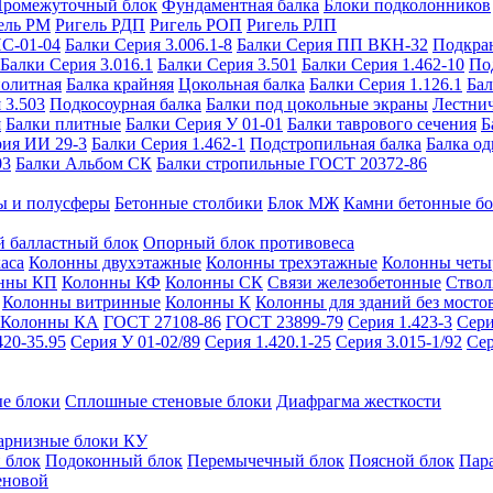
ромежуточный блок
Фундаментная балка
Блоки подколонников
ель РМ
Ригель РДП
Ригель РОП
Ригель РЛП
ИС-01-04
Балки Серия 3.006.1-8
Балки Серия ПП ВКН-32
Подкра
Балки Серия 3.016.1
Балки Серия 3.501
Балки Серия 1.462-10
По
нолитная
Балка крайняя
Цокольная балка
Балки Серия 1.126.1
Бал
 3.503
Подкосоурная балка
Балки под цокольные экраны
Лестнич
я
Балки плитные
Балки Серия У 01-01
Балки таврового сечения
Б
рия ИИ 29-3
Балки Серия 1.462-1
Подстропильная балка
Балка од
03
Балки Альбом СК
Балки стропильные ГОСТ 20372-86
ы и полусферы
Бетонные столбики
Блок МЖ
Камни бетонные б
 балластный блок
Опорный блок противовеса
аса
Колонны двухэтажные
Колонны трехэтажные
Колонны четы
нны КП
Колонны КФ
Колонны СК
Связи железобетонные
Ствол
Колонны витринные
Колонны К
Колонны для зданий без мосто
Колонны КА
ГОСТ 27108-86
ГОСТ 23899-79
Серия 1.423-3
Сери
420-35.95
Серия У 01-02/89
Серия 1.420.1-25
Серия 3.015-1/92
Сер
е блоки
Сплошные стеновые блоки
Диафрагма жесткости
арнизные блоки КУ
 блок
Подоконный блок
Перемычечный блок
Поясной блок
Пар
еновой