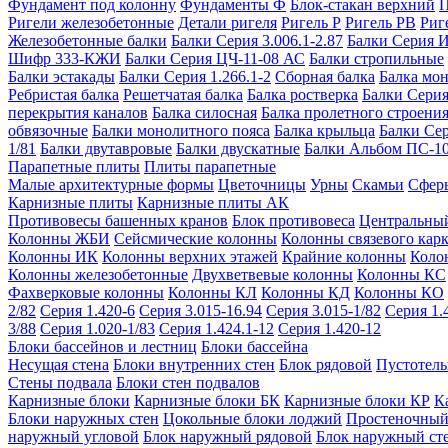
Фундамент под колонну
Фундаменты Ф
Блок-стакан верхний
П
Ригели железобетонные
Детали ригеля
Ригель Р
Ригель РВ
Риг
Железобетонные балки
Балки Серия 3.006.1-2.87
Балки Серия 
Шифр 333-КЖИ
Балки Серия ЦЧ-11-08 АС
Балки стропильные
Балки эстакады
Балки Серия 1.266.1-2
Сборная балка
Балка мо
Ребристая балка
Решетчатая балка
Балка ростверка
Балки Серия
перекрытия каналов
Балка силосная
Балка пролетного строени
обвязочные
Балки монолитного пояса
Балка крыльца
Балки Се
1/81
Балки двутавровые
Балки двускатные
Балки Альбом ПС-1
Парапетные плиты
Плиты парапетные
Малые архитектурные формы
Цветочницы
Урны
Скамьи
Сфер
Карнизные плиты
Карнизные плиты АК
Противовесы башенных кранов
Блок противовеса
Центральный
Колонны ЖБИ
Сейсмические колонны
Колонны связевого карк
Колонны ИК
Колонны верхних этажей
Крайние колонны
Коло
Колонны железобетонные
Двухветвевые колонны
Колонны КС
Фахверковые колонны
Колонны КЛ
Колонны КД
Колонны КО
2/82
Серия 1.420-6
Серия 3.015-16.94
Серия 3.015-1/82
Серия 1.
3/88
Серия 1.020-1/83
Серия 1.424.1-12
Серия 1.420-12
Блоки бассейнов и лестниц
Блоки бассейна
Несущая стена
Блоки внутренних стен
Блок рядовой
Пустотелы
Стены подвала
Блоки стен подвалов
Карнизные блоки
Карнизные блоки БК
Карнизные блоки КР
К
Блоки наружных стен
Цокольные блоки лоджий
Простеночный
наружный угловой
Блок наружный рядовой
Блок наружный ст