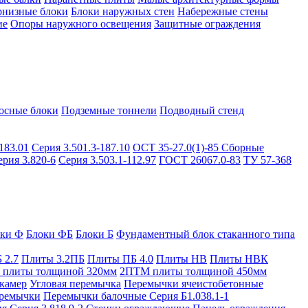
рнизные блоки
Блоки наружных стен
Набережные стены
ие
Опоры наружного освещения
Защитные ограждения
осные блоки
Подземные тоннели
Подводный стенд
183.01
Серия 3.501.3-187.10
ОСТ 35-27.0(1)-85
Сборные
ерия 3.820-6
Серия 3.503.1-112.97
ГОСТ 26067.0-83
ТУ 57-368
оки Ф
Блоки ФБ
Блоки Б
Фундаментный блок стаканного типа
 2.7
Плиты 3.2ПБ
Плиты ПБ 4.0
Плиты НВ
Плиты НВК
плиты толщиной 320мм
2ПТМ плиты толщиной 450мм
камер
Угловая перемычка
Перемычки ячеистобетонные
ремычки
Перемычки балочные Серия Б1.038.1-1