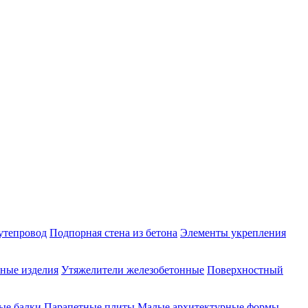
утепровод
Подпорная стена из бетона
Элементы укрепления
ные изделия
Утяжелители железобетонные
Поверхностный
ые балки
Парапетные плиты
Малые архитектурные формы