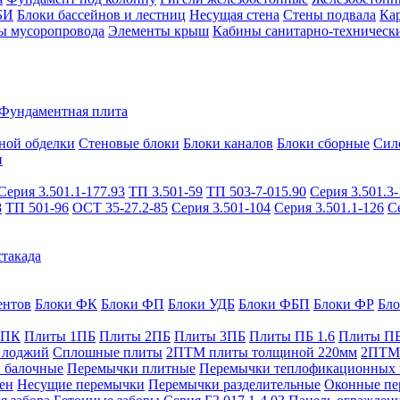
БИ
Блоки бассейнов и лестниц
Несущая стена
Стены подвала
Ка
ы мусоропровода
Элементы крыш
Кабины санитарно-техническ
Фундаментная плита
ной обделки
Стеновые блоки
Блоки каналов
Блоки сборные
Сил
и
Серия 3.501.1-177.93
ТП 3.501-59
ТП 503-7-015.90
Серия 3.501.3-
8
ТП 501-96
ОСТ 35-27.2-85
Серия 3.501-104
Серия 3.501.1-126
С
такада
ентов
Блоки ФК
Блоки ФП
Блоки УДБ
Блоки ФБП
Блоки ФР
Бл
1ПК
Плиты 1ПБ
Плиты 2ПБ
Плиты 3ПБ
Плиты ПБ 1.6
Плиты ПБ
 лоджий
Сплошные плиты
2ПТМ плиты толщиной 220мм
2ПТМ 
 балочные
Перемычки плитные
Перемычки теплофикационных 
ен
Несущие перемычки
Перемычки разделительные
Оконные пе