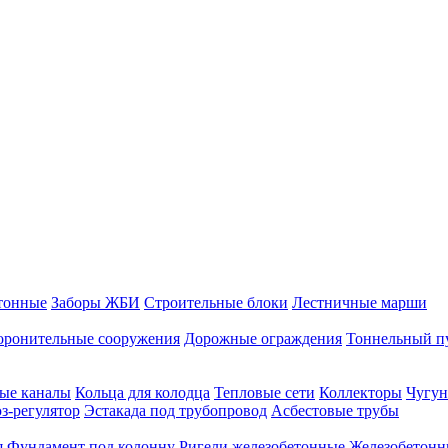
тонные
Заборы ЖБИ
Строительные блоки
Лестничные марши
оронительные сооружения
Дорожные ограждения
Тоннельный п
ые каналы
Кольца для колодца
Тепловые сети
Коллекторы
Чугун
-регулятор
Эстакада под трубопровод
Асбестовые трубы
я
Фундамент под колонну
Ригели железобетонные
Железобетонн