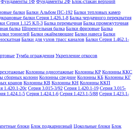
Фундаменты 1Ф
Фундаменты 2Ф
Блок-стакан верхний
новые балки
Балки Альбом ПС-192
Балки тепловых камер
дкрановые балки Серия 1.426.1-8
Балка чердачного перекрытия
ки Серия 1.125 КЛ-3
Балка перемычная
Балка промежуточная
ная балка
Шпренгельная балка
Балки фризовые
Балка
алки тоннелей
Балки окаймляющие
Балки навеса
Балки
носкатная
Балки для узлов трасс каналов
Балки Серия 1.462.1-
ортовые
Тумба ограждения
Укрепление откосов
рехэтажные
Колонны одноэтажные
Колонны КР
Колонны ККС
ы сборных колонн
Колонны средние
Колонны КБ
Колонны КГ
вых кранов
Колонны КВ
Колонны КН
Колонны ККП
я 1.420.1-20с
Серия 3.015-3/92
Серия 1.420.1-19
Серия 3.015-
ия 1.424.1-5
Серия 1.424.1-6
Серия 1.423.1-5/88
Серия 1.423.1-
апетные блоки
Блок подкарнизный
Цокольные блоки
Блок