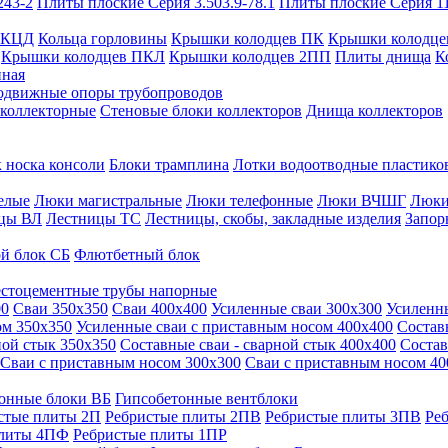
243-2
Плиты плоские Серия 3.503.9-78.1
Плиты плоские Серия 1
 КЦД
Кольца горловины
Крышки колодцев ПК
Крышки колодце
Крышки колодцев ПКЛ
Крышки колодцев 2ПП
Плиты днища
К
нная
одвижные опоры трубопроводов
 коллекторные
Стеновые блоки коллекторов
Днища коллекторов
 носка консоли
Блоки трамплина
Лотки водоотводные пластико
елые
Люки магистральные
Люки телефонные
Люки ВЧШГ
Люки
цы ВЛ
Лестницы ТС
Лестницы, скобы, закладные изделия
Запор
й блок СБ
Флютбетный блок
стоцементные трубы напорные
00
Сваи 350х350
Сваи 400х400
Усиленные сваи 300х300
Усиленн
ом 350х350
Усиленные сваи с приставным носом 400х400
Состав
ной стык 350х350
Составные сваи - сварной стык 400х400
Состав
Сваи с приставным носом 300х300
Сваи с приставным носом 40
онные блоки ВБ
Гипсобетонные вентблоки
стые плиты 2П
Ребристые плиты 2ПВ
Ребристые плиты 3ПВ
Ре
плиты 4ПФ
Ребристые плиты 1ПР