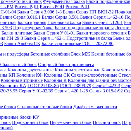
ромежуточный блок
Фундаментная балка
Блоки подколонников
ель РМ
Ригель РДП
Ригель РОП
Ригель РЛП
ИС-01-04
Балки Серия 3.006.1-8
Балки Серия ПП ВКН-32
Подкра
Балки Серия 3.016.1
Балки Серия 3.501
Балки Серия 1.462-10
По
нолитная
Балка крайняя
Цокольная балка
Балки Серия 1.126.1
Бал
 3.503
Подкосоурная балка
Балки под цокольные экраны
Лестнич
я
Балки плитные
Балки Серия У 01-01
Балки таврового сечения
Б
рия ИИ 29-3
Балки Серия 1.462-1
Подстропильная балка
Балка од
03
Балки Альбом СК
Балки стропильные ГОСТ 20372-86
ы и полусферы
Бетонные столбики
Блок МЖ
Камни бетонные б
 балластный блок
Опорный блок противовеса
аса
Колонны двухэтажные
Колонны трехэтажные
Колонны четы
нны КП
Колонны КФ
Колонны СК
Связи железобетонные
Ствол
Колонны витринные
Колонны К
Колонны для зданий без мосто
Колонны КА
ГОСТ 27108-86
ГОСТ 23899-79
Серия 1.423-3
Сери
420-35.95
Серия У 01-02/89
Серия 1.420.1-25
Серия 3.015-1/92
Сер
е блоки
Сплошные стеновые блоки
Диафрагма жесткости
арнизные блоки КУ
 блок
Подоконный блок
Перемычечный блок
Поясной блок
Пар
еновой