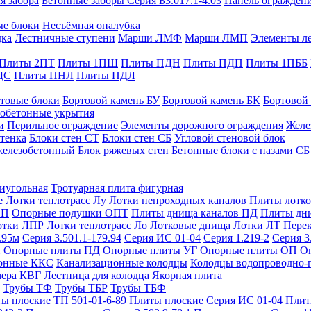
я забора
Бетонные заборы Серия Б3.017.1-4.03
Панель ограждени
ые блоки
Несъёмная опалубка
дка
Лестничные ступени
Марши ЛМФ
Марши ЛМП
Элементы л
Плиты 2ПТ
Плиты 1ПШ
Плиты ПДН
Плиты ПДП
Плиты 1ПББ
ДС
Плиты ПНЛ
Плиты ПДЛ
товые блоки
Бортовой камень БУ
Бортовой камень БК
Бортовой
обетонные укрытия
и
Перильное ограждение
Элементы дорожного ограждения
Желе
тенка
Блоки стен СТ
Блоки стен СБ
Угловой стеновой блок
железобетонный
Блок ряжевых стен
Бетонные блоки с пазами СБ
тиугольная
Тротуарная плита фигурная
е
Лотки теплотрасс Лу
Лотки непроходных каналов
Плиты лотко
ОП
Опорные подушки ОПТ
Плиты днища каналов ПД
Плиты дн
отки ЛПР
Лотки теплотрасс Ло
Лотковые днища
Лотки ЛТ
Перек
.95м
Серия 3.501.1-179.94
Серия ИС 01-04
Серия 1.219-2
Серия 3
и
Опорные плиты ПД
Опорные плиты УГ
Опорные плиты ОП
О
фонные ККС
Канализационные колодцы
Колодцы водопроводно-
мера КВГ
Лестница для колодца
Якорная плита
Трубы ТФ
Трубы ТБР
Трубы ТБФ
ы плоские ТП 501-01-6-89
Плиты плоские Серия ИС 01-04
Плит