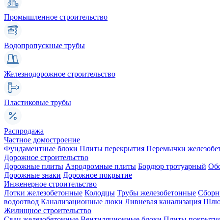
Промышленное строительство
Водопропускные трубы
Железнодорожное строительство
Пластиковые трубы
Распродажа
Частное домостроение
Фундаментные блоки
Плиты перекрытия
Перемычки железобе
Дорожное строительство
Дорожные плиты
Аэродромные плиты
Бордюр тротуарный
Об
Дорожные знаки
Дорожное покрытие
Инженерное строительство
Лотки железобетонные
Колодцы
Трубы железобетонные
Сборн
водоотвод
Канализационные люки
Ливневая канализация
Шлюз
Жилищное строительство
Сваи железобетонные
Вентиляционные блоки
Плиты покрыти