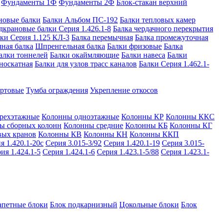
Фундаменты 1Ф
Фундаменты 2Ф
Блок-стакан верхний
новые балки
Балки Альбом ПС-192
Балки тепловых камер
дкрановые балки Серия 1.426.1-8
Балка чердачного перекрытия
ки Серия 1.125 КЛ-3
Балка перемычная
Балка промежуточная
ная балка
Шпренгельная балка
Балки фризовые
Балка
алки тоннелей
Балки окаймляющие
Балки навеса
Балки
носкатная
Балки для узлов трасс каналов
Балки Серия 1.462.1-
ортовые
Тумба ограждения
Укрепление откосов
рехэтажные
Колонны одноэтажные
Колонны КР
Колонны ККС
ы сборных колонн
Колонны средние
Колонны КБ
Колонны КГ
вых кранов
Колонны КВ
Колонны КН
Колонны ККП
я 1.420.1-20с
Серия 3.015-3/92
Серия 1.420.1-19
Серия 3.015-
ия 1.424.1-5
Серия 1.424.1-6
Серия 1.423.1-5/88
Серия 1.423.1-
апетные блоки
Блок подкарнизный
Цокольные блоки
Блок