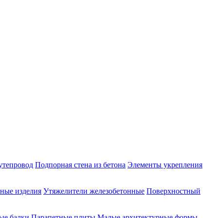
утепровод
Подпорная стена из бетона
Элементы укрепления
ные изделия
Утяжелители железобетонные
Поверхностный
ые балки
Парапетные плиты
Малые архитектурные формы