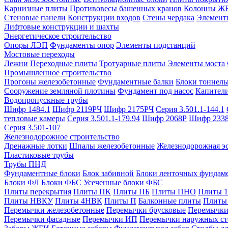
Карнизные плиты
Противовесы башенных кранов
Колонны Ж
Стеновые панели
Конструкции входов
Стены чердака
Элемент
Лифтовые конструкции и шахты
Энергетическое строительство
Опоры ЛЭП
Фундаменты опор
Элементы подстанций
Мостовые переходы
Лежни
Переходные плиты
Тротуарные плиты
Элементы моста
Промышленное строительство
Прогоны железобетонные
Фундаментные балки
Блоки тоннель
Сооружение земляной плотины
Фундамент под насос
Капител
Водопропускные трубы
Шифр 1484.1
Шифр 2119РЧ
Шифр 2175РЧ
Серия 3.501.1-144.1
тепловые камеры
Серия 3.501.1-179.94
Шифр 2068Р
Шифр 233
Серия 3.501-107
Железнодорожное строительство
Дренажные лотки
Шпалы железобетонные
Железнодорожная эс
Пластиковые трубы
Трубы ПНД
Фундаментные блоки
Блок забивной
Блоки ленточных фундам
Блоки ФЛ
Блоки ФБС
Усеченные блоки ФБС
Плиты перекрытия
Плиты ПК
Плиты ПБ
Плиты ПНО
Плиты 
Плиты НВКУ
Плиты 4НВК
Плиты П
Балконные плиты
Плиты
Перемычки железобетонные
Перемычки брусковые
Перемычки
Перемычки фасадные
Перемычки ИП
Перемычки наружных ст