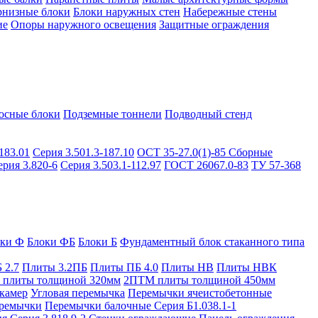
рнизные блоки
Блоки наружных стен
Набережные стены
ие
Опоры наружного освещения
Защитные ограждения
осные блоки
Подземные тоннели
Подводный стенд
183.01
Серия 3.501.3-187.10
ОСТ 35-27.0(1)-85
Сборные
ерия 3.820-6
Серия 3.503.1-112.97
ГОСТ 26067.0-83
ТУ 57-368
оки Ф
Блоки ФБ
Блоки Б
Фундаментный блок стаканного типа
 2.7
Плиты 3.2ПБ
Плиты ПБ 4.0
Плиты НВ
Плиты НВК
плиты толщиной 320мм
2ПТМ плиты толщиной 450мм
камер
Угловая перемычка
Перемычки ячеистобетонные
ремычки
Перемычки балочные Серия Б1.038.1-1