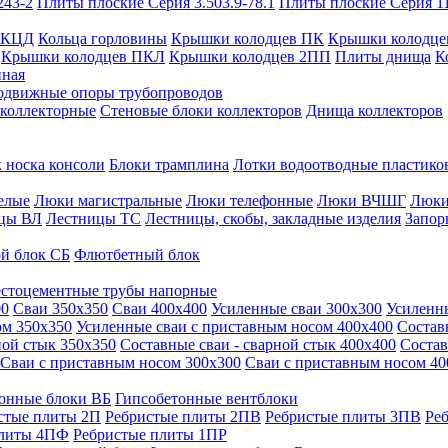
243-2
Плиты плоские Серия 3.503.9-78.1
Плиты плоские Серия 1
 КЦД
Кольца горловины
Крышки колодцев ПК
Крышки колодце
Крышки колодцев ПКЛ
Крышки колодцев 2ПП
Плиты днища
К
нная
одвижные опоры трубопроводов
 коллекторные
Стеновые блоки коллекторов
Днища коллекторов
 носка консоли
Блоки трамплина
Лотки водоотводные пластико
елые
Люки магистральные
Люки телефонные
Люки ВЧШГ
Люки
цы ВЛ
Лестницы ТС
Лестницы, скобы, закладные изделия
Запор
й блок СБ
Флютбетный блок
стоцементные трубы напорные
00
Сваи 350х350
Сваи 400х400
Усиленные сваи 300х300
Усиленн
ом 350х350
Усиленные сваи с приставным носом 400х400
Состав
ной стык 350х350
Составные сваи - сварной стык 400х400
Состав
Сваи с приставным носом 300х300
Сваи с приставным носом 40
онные блоки ВБ
Гипсобетонные вентблоки
стые плиты 2П
Ребристые плиты 2ПВ
Ребристые плиты 3ПВ
Ре
плиты 4ПФ
Ребристые плиты 1ПР