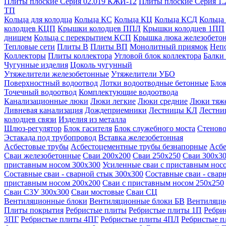
Плиты плоские Серия 02.019 КЖИ-12
Плиты плоские Серия 1.
ТП
Кольца для колодца
Кольца КС
Кольца КЦ
Кольца КСД
Кольца
колодцев КЦП
Крышки колодцев ППЛ
Крышки колодцев 1ПП
днищем
Кольца с перекрытием КСП
Крышка люка железобето
Тепловые сети
Плиты В
Плиты ВП
Монолитный приямок
Неп
Коллекторы
Плиты коллектора
Угловой блок коллектора
Балки
Чугунные изделия
Цоколь чугунный
Утяжелители железобетонные
Утяжелители УБО
Поверхностный водоотвод
Лотки водоотводные бетонные
Блок
Точечный водоотвод
Комплектующие водоотвода
Канализационные люки
Люки легкие
Люки средние
Люки тяж
Ливневая канализация
Дождеприемники
Лестницы КЛ
Лестни
колодцев связи
Изделия из металла
Шлюз-регулятор
Блок гасителя
Блок служебного моста
Стеново
Эстакада под трубопровод
Вставка железобетонная
Асбестовые трубы
Асбестоцементные трубы безнапорные
Асбе
Сваи железобетонные
Сваи 200х200
Сваи 250х250
Сваи 300х3
приставным носом 300х300
Усиленные сваи с приставным нос
Составные сваи - сварной стык 300х300
Составные сваи - свар
приставным носом 200х200
Сваи с приставным носом 250х250
Сваи С3У 300х300
Сваи мостовые
Сваи СЦ
Вентиляционные блоки
Вентиляционные блоки БВ
Вентиляци
Плиты покрытия
Ребристые плиты
Ребристые плиты 1П
Ребри
3ПГ
Ребристые плиты 4ПГ
Ребристые плиты 4ПЛ
Ребристые 