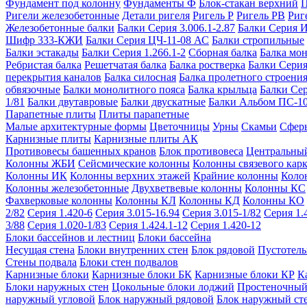
Фундамент под колонну
Фундаменты Ф
Блок-стакан верхний
П
Ригели железобетонные
Детали ригеля
Ригель Р
Ригель РВ
Риг
Железобетонные балки
Балки Серия 3.006.1-2.87
Балки Серия 
Шифр 333-КЖИ
Балки Серия ЦЧ-11-08 АС
Балки стропильные
Балки эстакады
Балки Серия 1.266.1-2
Сборная балка
Балка мо
Ребристая балка
Решетчатая балка
Балка ростверка
Балки Серия
перекрытия каналов
Балка силосная
Балка пролетного строени
обвязочные
Балки монолитного пояса
Балка крыльца
Балки Се
1/81
Балки двутавровые
Балки двускатные
Балки Альбом ПС-1
Парапетные плиты
Плиты парапетные
Малые архитектурные формы
Цветочницы
Урны
Скамьи
Сфер
Карнизные плиты
Карнизные плиты АК
Противовесы башенных кранов
Блок противовеса
Центральный
Колонны ЖБИ
Сейсмические колонны
Колонны связевого карк
Колонны ИК
Колонны верхних этажей
Крайние колонны
Коло
Колонны железобетонные
Двухветвевые колонны
Колонны КС
Фахверковые колонны
Колонны КЛ
Колонны КД
Колонны КО
2/82
Серия 1.420-6
Серия 3.015-16.94
Серия 3.015-1/82
Серия 1.
3/88
Серия 1.020-1/83
Серия 1.424.1-12
Серия 1.420-12
Блоки бассейнов и лестниц
Блоки бассейна
Несущая стена
Блоки внутренних стен
Блок рядовой
Пустотелы
Стены подвала
Блоки стен подвалов
Карнизные блоки
Карнизные блоки БК
Карнизные блоки КР
К
Блоки наружных стен
Цокольные блоки лоджий
Простеночный
наружный угловой
Блок наружный рядовой
Блок наружный ст