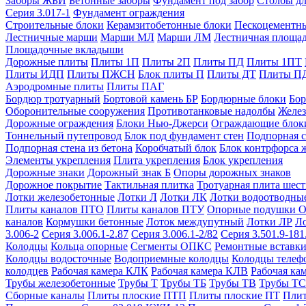
Заборы ЖБИ
Бетонные заборы
Фундамент под забор
Столбы дл
Серия 3.017-1
Фундамент ограждения
Строительные блоки
Керамзитобетонные блоки
Пескоцементн
Лестничные марши
Марши МЛ
Марши ЛМ
Лестничная площа
Площадочные вкладыши
Дорожные плиты
Плиты 1П
Плиты 2П
Плиты ПД
Плиты 1ПТ
Плиты ИДП
Плиты ПЖСН
Блок плиты П
Плиты ДТ
Плиты П
Аэродромные плиты
Плиты ПАГ
Бордюр тротуарный
Бортовой камень БР
Бордюрные блоки
Бор
Оборонительные сооружения
Противотанковые надолбы
Желез
Дорожные ограждения
Блоки Нью-Джерси
Ограждающие блок
Тоннельный путепровод
Блок под фундамент стен
Подпорная с
Подпорная стена из бетона
Коробчатый блок
Блок контрфорса 
Элементы укрепления
Плита укрепления
Блок укрепления
Дорожные знаки
Дорожный знак Б
Опоры дорожных знаков
Дорожное покрытие
Тактильная плитка
Тротуарная плита шес
Лотки железобетонные
Лотки Л
Лотки ЛК
Лотки водоотводны
Плиты каналов ПТО
Плиты каналов ПТУ
Опорные подушки 
каналов
Кормушки бетонные
Лоток междупутный
Лотки ЛР
Л
3.006-2
Серия 3.006.1-2.87
Серия 3.006.1-2/82
Серия 3.501.9-181
Колодцы
Кольца опорные
Сегменты ОПКС
Ремонтные вставк
Колодцы водосточные
Водоприемные колодцы
Колодцы теле
колодцев
Рабочая камера КЛК
Рабочая камера КЛВ
Рабочая ка
Трубы железобетонные
Трубы Т
Трубы ТБ
Трубы ТВ
Трубы ТС
Сборные каналы
Плиты плоские ПТП
Плиты плоские ПТ
Плит