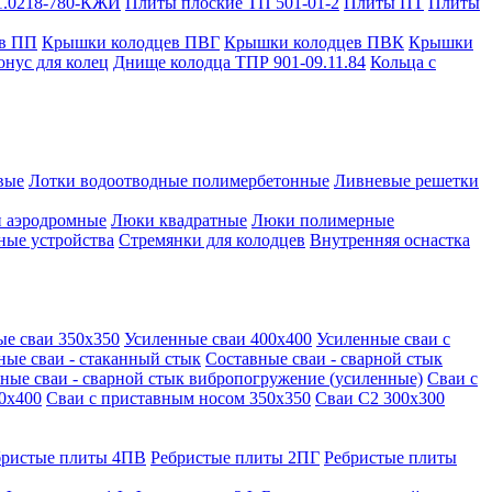
1.0218-780-КЖИ
Плиты плоские ТП 501-01-2
Плиты ПТ
Плиты
в ПП
Крышки колодцев ПВГ
Крышки колодцев ПВК
Крышки
онус для колец
Днище колодца ТПР 901-09.11.84
Кольца с
вые
Лотки водоотводные полимербетонные
Ливневые решетки
 аэродромные
Люки квадратные
Люки полимерные
ные устройства
Стремянки для колодцев
Внутренняя оснастка
ые сваи 350х350
Усиленные сваи 400х400
Усиленные сваи с
ные сваи - стаканный стык
Составные сваи - сварной стык
ные сваи - сварной стык вибропогружение (усиленные)
Сваи с
0х400
Сваи с приставным носом 350х350
Сваи С2 300х300
бристые плиты 4ПВ
Ребристые плиты 2ПГ
Ребристые плиты