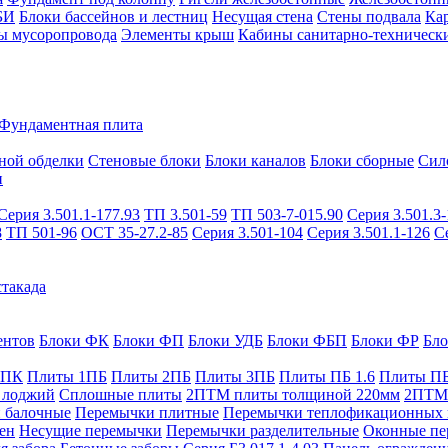
БИ
Блоки бассейнов и лестниц
Несущая стена
Стены подвала
Ка
ы мусоропровода
Элементы крыш
Кабины санитарно-техническ
Фундаментная плита
ной обделки
Стеновые блоки
Блоки каналов
Блоки сборные
Сил
и
Серия 3.501.1-177.93
ТП 3.501-59
ТП 503-7-015.90
Серия 3.501.3-
8
ТП 501-96
ОСТ 35-27.2-85
Серия 3.501-104
Серия 3.501.1-126
С
такада
ентов
Блоки ФК
Блоки ФП
Блоки УДБ
Блоки ФБП
Блоки ФР
Бл
1ПК
Плиты 1ПБ
Плиты 2ПБ
Плиты 3ПБ
Плиты ПБ 1.6
Плиты ПБ
 лоджий
Сплошные плиты
2ПТМ плиты толщиной 220мм
2ПТМ 
 балочные
Перемычки плитные
Перемычки теплофикационных 
ен
Несущие перемычки
Перемычки разделительные
Оконные пе