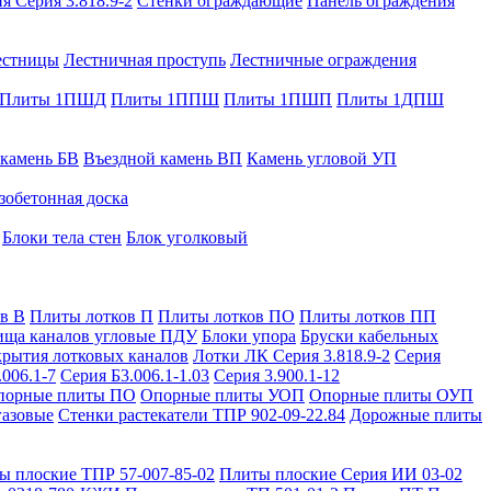
я Серия 3.818.9-2
Стенки ограждающие
Панель ограждения
естницы
Лестничная проступь
Лестничные ограждения
Плиты 1ПШД
Плиты 1ППШ
Плиты 1ПШП
Плиты 1ДПШ
 камень БВ
Въездной камень ВП
Камень угловой УП
зобетонная доска
Блоки тела стен
Блок уголковый
в В
Плиты лотков П
Плиты лотков ПО
Плиты лотков ПП
ища каналов угловые ПДУ
Блоки упора
Бруски кабельных
рытия лотковых каналов
Лотки ЛК Серия 3.818.9-2
Серия
.006.1-7
Серия Б3.006.1-1.03
Серия 3.900.1-12
порные плиты ПО
Опорные плиты УОП
Опорные плиты ОУП
газовые
Стенки растекатели ТПР 902-09-22.84
Дорожные плиты
ы плоские ТПР 57-007-85-02
Плиты плоские Серия ИИ 03-02