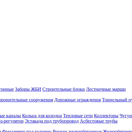
тонные
Заборы ЖБИ
Строительные блоки
Лестничные марши
оронительные сооружения
Дорожные ограждения
Тоннельный п
ые каналы
Кольца для колодца
Тепловые сети
Коллекторы
Чугун
-регулятор
Эстакада под трубопровод
Асбестовые трубы
я
Фундамент под колонну
Ригели железобетонные
Железобетонн