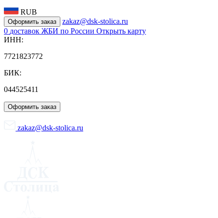
RUB
zakaz@dsk-stolica.ru
Оформить заказ
0
доставок ЖБИ по России
Открыть карту
ИНН:
7721823772
БИК:
044525411
Оформить заказ
zakaz@dsk-stolica.ru