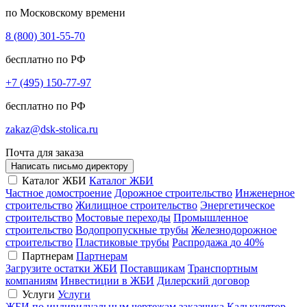
по Московскому времени
8 (800) 301-55-70
бесплатно по РФ
+7 (495) 150-77-97
бесплатно по РФ
zakaz@dsk-stolica.ru
Почта для заказа
Написать письмо директору
Каталог ЖБИ
Каталог ЖБИ
Частное домостроение
Дорожное строительство
Инженерное
строительство
Жилищное строительство
Энергетическое
строительство
Мостовые переходы
Промышленное
строительство
Водопропускные трубы
Железнодорожное
строительство
Пластиковые трубы
Распродажа
до 40%
Партнерам
Партнерам
Загрузите остатки ЖБИ
Поставщикам
Транспортным
компаниям
Инвестиции в ЖБИ
Дилерский договор
Услуги
Услуги
ЖБИ по индивидуальным чертежам заказчика
Калькулятор