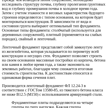
исследовать структуру почвы, глубину пролегания грунтовых
вод и глубину промерзания почвы в холодное время года.
Затем с учетом этажности и весовых характеристик будущего
строения определяются с типом основания, на котором будет
монтироваться конструкция. В зависимости от вида и
состояния грунта выбирают оптимальный тип фундамента.
Основные типы фундамента: столбчатый (используется для
деревянных сооружений), плитный (применяется на слабых
породах), свайный и ленточный.
Ленточный фундамент представляет собой замкнутую ленту
из железобетона, которая укладывается по периметру всей
конструкции и несущих стен. Фундамент позволяет строить
на своем основании массивные постройки из кирпича, бетона
или камня в любое время года, а также экономить на
земляных работах, благодаря чему снижается итоговая
стоимость строительства. К достоинствам относится и
одинаковая форма сечения плит.
Производится ленточный фундамент ФЛ 12.24-3 в
соответствии с ГОСТом 13580-85, из тяжелого бетона класса
не ниже В12.5 (М150) с использованием армирующей стали.
Фундаментные плиты подразделяются на четыре
группы по типу нагрузки. Каждая группа