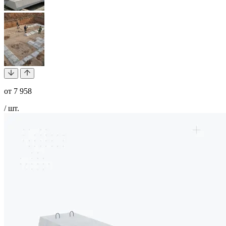
от
7 958
/ шт.