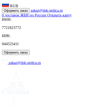
RUB
zakaz@dsk-stolica.ru
Оформить заказ
0
доставок ЖБИ по России
Открыть карту
ИНН:
7721823772
БИК:
044525411
Оформить заказ
zakaz@dsk-stolica.ru