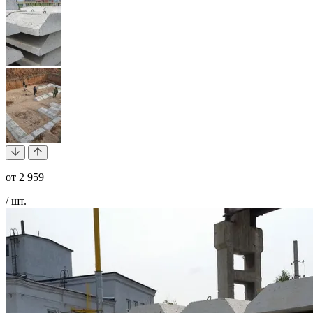
от
2 959
/ шт.