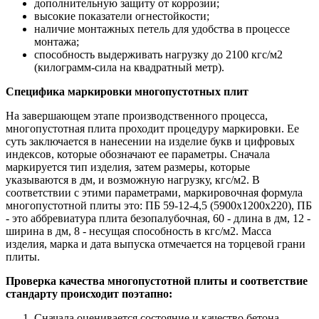
дополнительную защиту от коррозии;
высокие показатели огнестойкости;
наличие монтажных петель для удобства в процессе
монтажа;
способность выдерживать нагрузку до 2100 кгс/м2
(килограмм-сила на квадратный метр).
Специфика маркировки многопустотных плит
На завершающем этапе производственного процесса,
многопустотная плита проходит процедуру маркировки. Ее
суть заключается в нанесении на изделие букв и цифровых
индексов, которые обозначают ее параметры. Сначала
маркируется тип изделия, затем размеры, которые
указываются в дм, и возможную нагрузку, кгс/м2. В
соответствии с этими параметрами, маркировочная формула
многопустотной плиты это: ПБ 59-12-4,5 (5900х1200х220), ПБ
- это аббревиатура плита безопалубочная, 60 - длина в дм, 12 -
ширина в дм, 8 - несущая способность в кгс/м2. Масса
изделия, марка и дата выпуска отмечается на торцевой грани
плиты.
Проверка качества многопустотной плиты и соответствие
стандарту происходит поэтапно:
Сначала оценивается состояние и качество бетона.