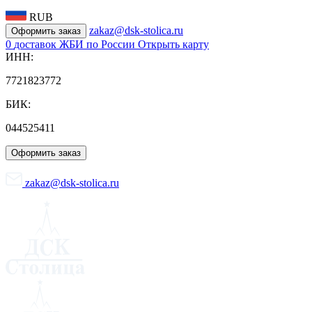
RUB
zakaz@dsk-stolica.ru
Оформить заказ
0
доставок ЖБИ по России
Открыть карту
ИНН:
7721823772
БИК:
044525411
Оформить заказ
zakaz@dsk-stolica.ru