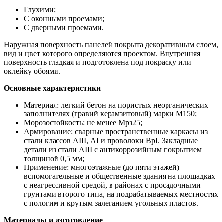
Глухими;
С оконными проемами;
С дверными проемами.
Наружная поверхность панелей покрыта декоративным слоем,
вид и цвет которого определяются проектом. Внутренняя
поверхность гладкая и подготовлена под покраску или
оклейку обоями.
Основные характеристики
Материал: легкий бетон на пористых неорганических
заполнителях (гравий керамзитовый) марки М150;
Морозостойкость: не менее Мрз25;
Армирование: сварные пространственные каркасы из
стали классов АIII, АI и проволоки ВрI. Закладные
детали из стали АIII с антикоррозийным покрытием
толщиной 0,5 мм;
Применение: многоэтажные (до пяти этажей)
вспомогательные и общественные здания на площадках
с неагрессивной средой, в районах с просадочными
грунтами второго типа, на подрабатываемых местностях
с пологим и крутым залеганием угольных пластов.
Материалы и изготовление