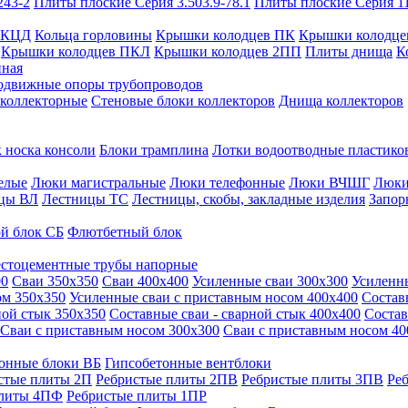
243-2
Плиты плоские Серия 3.503.9-78.1
Плиты плоские Серия 1
 КЦД
Кольца горловины
Крышки колодцев ПК
Крышки колодце
Крышки колодцев ПКЛ
Крышки колодцев 2ПП
Плиты днища
К
нная
одвижные опоры трубопроводов
 коллекторные
Стеновые блоки коллекторов
Днища коллекторов
 носка консоли
Блоки трамплина
Лотки водоотводные пластико
елые
Люки магистральные
Люки телефонные
Люки ВЧШГ
Люки
цы ВЛ
Лестницы ТС
Лестницы, скобы, закладные изделия
Запор
й блок СБ
Флютбетный блок
стоцементные трубы напорные
00
Сваи 350х350
Сваи 400х400
Усиленные сваи 300х300
Усиленн
ом 350х350
Усиленные сваи с приставным носом 400х400
Состав
ной стык 350х350
Составные сваи - сварной стык 400х400
Состав
Сваи с приставным носом 300х300
Сваи с приставным носом 40
онные блоки ВБ
Гипсобетонные вентблоки
стые плиты 2П
Ребристые плиты 2ПВ
Ребристые плиты 3ПВ
Ре
плиты 4ПФ
Ребристые плиты 1ПР