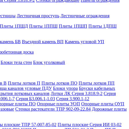
я Серия 3.818.9-2
Стенки ограждающие
Панель ограждения
естницы
Лестничная проступь
Лестничные ограждения
Плиты 1ПШД
Плиты 1ППШ
Плиты 1ПШП
Плиты 1ДПШ
 камень БВ
Въездной камень ВП
Камень угловой УП
зобетонная доска
Блоки тела стен
Блок уголковый
в В
Плиты лотков П
Плиты лотков ПО
Плиты лотков ПП
ища каналов угловые ПДУ
Блоки упора
Бруски кабельных
рытия лотковых каналов
Лотки ЛК Серия 3.818.9-2
Серия
.006.1-7
Серия Б3.006.1-1.03
Серия 3.900.1-12
порные плиты ПО
Опорные плиты УОП
Опорные плиты ОУП
газовые
Стенки растекатели ТПР 902-09-22.84
Дорожные плиты
ы плоские ТПР 57-007-85-02
Плиты плоские Серия ИИ 03-02