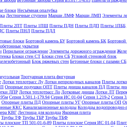
я забора
Бетонные заборы Серия Б3.017.1-4.03
Панель ограждени
ые блоки
Несъёмная опалубка
дка
Лестничные ступени
Марши ЛМФ
Марши ЛМП
Элементы л
Плиты 2ПТ
Плиты 1ПШ
Плиты ПДН
Плиты ПДП
Плиты 1ПББ
ДС
Плиты ПНЛ
Плиты ПДЛ
товые блоки
Бортовой камень БУ
Бортовой камень БК
Бортовой
обетонные укрытия
и
Перильное ограждение
Элементы дорожного ограждения
Желе
тенка
Блоки стен СТ
Блоки стен СБ
Угловой стеновой блок
железобетонный
Блок ряжевых стен
Бетонные блоки с пазами СБ
тиугольная
Тротуарная плита фигурная
е
Лотки теплотрасс Лу
Лотки непроходных каналов
Плиты лотко
ОП
Опорные подушки ОПТ
Плиты днища каналов ПД
Плиты дн
отки ЛПР
Лотки теплотрасс Ло
Лотковые днища
Лотки ЛТ
Перек
.95м
Серия 3.501.1-179.94
Серия ИС 01-04
Серия 1.219-2
Серия 3
и
Опорные плиты ПД
Опорные плиты УГ
Опорные плиты ОП
О
фонные ККС
Канализационные колодцы
Колодцы водопроводно-
мера КВГ
Лестница для колодца
Якорная плита
Трубы ТФ
Трубы ТБР
Трубы ТБФ
ы плоские ТП 501-01-6-89
Плиты плоские Серия ИС 01-04
Плит