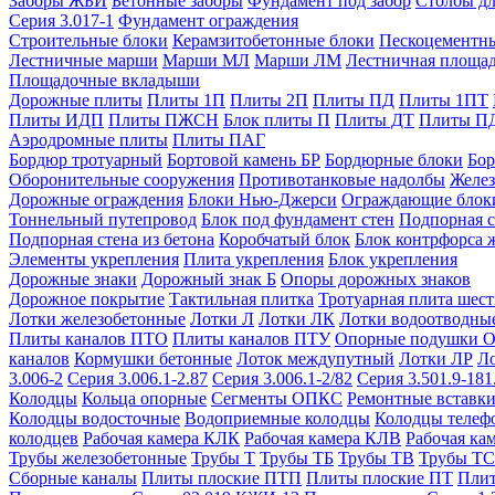
Заборы ЖБИ
Бетонные заборы
Фундамент под забор
Столбы дл
Серия 3.017-1
Фундамент ограждения
Строительные блоки
Керамзитобетонные блоки
Пескоцементн
Лестничные марши
Марши МЛ
Марши ЛМ
Лестничная площа
Площадочные вкладыши
Дорожные плиты
Плиты 1П
Плиты 2П
Плиты ПД
Плиты 1ПТ
Плиты ИДП
Плиты ПЖСН
Блок плиты П
Плиты ДТ
Плиты П
Аэродромные плиты
Плиты ПАГ
Бордюр тротуарный
Бортовой камень БР
Бордюрные блоки
Бор
Оборонительные сооружения
Противотанковые надолбы
Желез
Дорожные ограждения
Блоки Нью-Джерси
Ограждающие блок
Тоннельный путепровод
Блок под фундамент стен
Подпорная с
Подпорная стена из бетона
Коробчатый блок
Блок контрфорса 
Элементы укрепления
Плита укрепления
Блок укрепления
Дорожные знаки
Дорожный знак Б
Опоры дорожных знаков
Дорожное покрытие
Тактильная плитка
Тротуарная плита шес
Лотки железобетонные
Лотки Л
Лотки ЛК
Лотки водоотводны
Плиты каналов ПТО
Плиты каналов ПТУ
Опорные подушки 
каналов
Кормушки бетонные
Лоток междупутный
Лотки ЛР
Л
3.006-2
Серия 3.006.1-2.87
Серия 3.006.1-2/82
Серия 3.501.9-181
Колодцы
Кольца опорные
Сегменты ОПКС
Ремонтные вставк
Колодцы водосточные
Водоприемные колодцы
Колодцы теле
колодцев
Рабочая камера КЛК
Рабочая камера КЛВ
Рабочая ка
Трубы железобетонные
Трубы Т
Трубы ТБ
Трубы ТВ
Трубы ТС
Сборные каналы
Плиты плоские ПТП
Плиты плоские ПТ
Плит