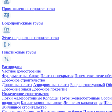
Промышленное строительство
Водопропускные трубы
Железнодорожное строительство
Пластиковые трубы
Распродажа
Частное домостроение
Фундаментные блоки
Плиты перекрытия
Перемычки железобе
Дорожное строительство
Дорожные плиты
Аэродромные плиты
Бордюр тротуарный
Об
Дорожные знаки
Дорожное покрытие
Инженерное строительство
Лотки железобетонные
Колодцы
Трубы железобетонные
Сборн
водоотвод
Канализационные люки
Ливневая канализация
Шлюз
Жилищное строительство
Сваи железобетонные
Вентиляционные блоки
Плиты покрыти