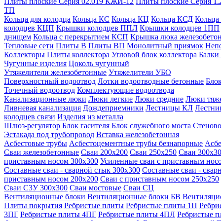
Плиты плоские Серия 02.019 КЖИ-12
Плиты плоские Серия 1.
ТП
Кольца для колодца
Кольца КС
Кольца КЦ
Кольца КСД
Кольца
колодцев КЦП
Крышки колодцев ППЛ
Крышки колодцев 1ПП
днищем
Кольца с перекрытием КСП
Крышка люка железобето
Тепловые сети
Плиты В
Плиты ВП
Монолитный приямок
Неп
Коллекторы
Плиты коллектора
Угловой блок коллектора
Балки
Чугунные изделия
Цоколь чугунный
Утяжелители железобетонные
Утяжелители УБО
Поверхностный водоотвод
Лотки водоотводные бетонные
Блок
Точечный водоотвод
Комплектующие водоотвода
Канализационные люки
Люки легкие
Люки средние
Люки тяж
Ливневая канализация
Дождеприемники
Лестницы КЛ
Лестни
колодцев связи
Изделия из металла
Шлюз-регулятор
Блок гасителя
Блок служебного моста
Стеново
Эстакада под трубопровод
Вставка железобетонная
Асбестовые трубы
Асбестоцементные трубы безнапорные
Асбе
Сваи железобетонные
Сваи 200х200
Сваи 250х250
Сваи 300х3
приставным носом 300х300
Усиленные сваи с приставным нос
Составные сваи - сварной стык 300х300
Составные сваи - свар
приставным носом 200х200
Сваи с приставным носом 250х250
Сваи С3У 300х300
Сваи мостовые
Сваи СЦ
Вентиляционные блоки
Вентиляционные блоки БВ
Вентиляци
Плиты покрытия
Ребристые плиты
Ребристые плиты 1П
Ребри
3ПГ
Ребристые плиты 4ПГ
Ребристые плиты 4ПЛ
Ребристые 