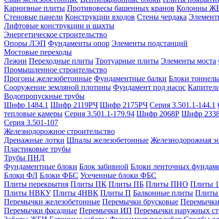
Карнизные плиты
Противовесы башенных кранов
Колонны Ж
Стеновые панели
Конструкции входов
Стены чердака
Элемент
Лифтовые конструкции и шахты
Энергетическое строительство
Опоры ЛЭП
Фундаменты опор
Элементы подстанций
Мостовые переходы
Лежни
Переходные плиты
Тротуарные плиты
Элементы моста
Промышленное строительство
Прогоны железобетонные
Фундаментные балки
Блоки тоннель
Сооружение земляной плотины
Фундамент под насос
Капител
Водопропускные трубы
Шифр 1484.1
Шифр 2119РЧ
Шифр 2175РЧ
Серия 3.501.1-144.1
тепловые камеры
Серия 3.501.1-179.94
Шифр 2068Р
Шифр 233
Серия 3.501-107
Железнодорожное строительство
Дренажные лотки
Шпалы железобетонные
Железнодорожная эс
Пластиковые трубы
Трубы ПНД
Фундаментные блоки
Блок забивной
Блоки ленточных фундам
Блоки ФЛ
Блоки ФБС
Усеченные блоки ФБС
Плиты перекрытия
Плиты ПК
Плиты ПБ
Плиты ПНО
Плиты 
Плиты НВКУ
Плиты 4НВК
Плиты П
Балконные плиты
Плиты
Перемычки железобетонные
Перемычки брусковые
Перемычки
Перемычки фасадные
Перемычки ИП
Перемычки наружных ст