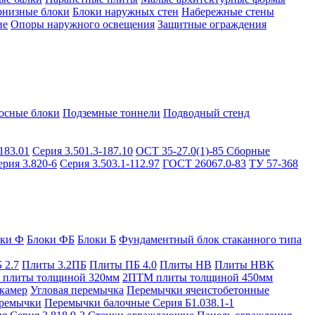
рнизные блоки
Блоки наружных стен
Набережные стены
ие
Опоры наружного освещения
Защитные ограждения
осные блоки
Подземные тоннели
Подводный стенд
183.01
Серия 3.501.3-187.10
ОСТ 35-27.0(1)-85
Сборные
ерия 3.820-6
Серия 3.503.1-112.97
ГОСТ 26067.0-83
ТУ 57-368
оки Ф
Блоки ФБ
Блоки Б
Фундаментный блок стаканного типа
 2.7
Плиты 3.2ПБ
Плиты ПБ 4.0
Плиты НВ
Плиты НВК
плиты толщиной 320мм
2ПТМ плиты толщиной 450мм
камер
Угловая перемычка
Перемычки ячеистобетонные
ремычки
Перемычки балочные Серия Б1.038.1-1