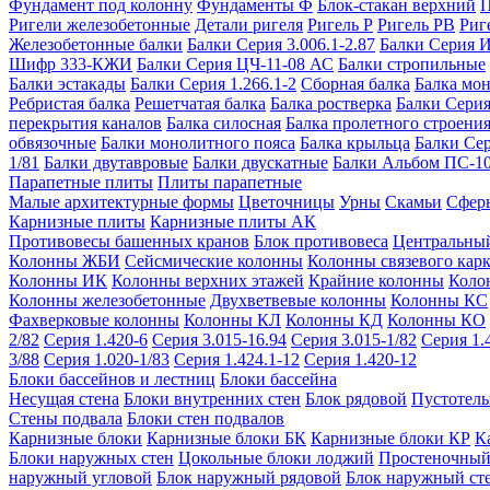
Фундамент под колонну
Фундаменты Ф
Блок-стакан верхний
П
Ригели железобетонные
Детали ригеля
Ригель Р
Ригель РВ
Риг
Железобетонные балки
Балки Серия 3.006.1-2.87
Балки Серия 
Шифр 333-КЖИ
Балки Серия ЦЧ-11-08 АС
Балки стропильные
Балки эстакады
Балки Серия 1.266.1-2
Сборная балка
Балка мо
Ребристая балка
Решетчатая балка
Балка ростверка
Балки Серия
перекрытия каналов
Балка силосная
Балка пролетного строени
обвязочные
Балки монолитного пояса
Балка крыльца
Балки Се
1/81
Балки двутавровые
Балки двускатные
Балки Альбом ПС-1
Парапетные плиты
Плиты парапетные
Малые архитектурные формы
Цветочницы
Урны
Скамьи
Сфер
Карнизные плиты
Карнизные плиты АК
Противовесы башенных кранов
Блок противовеса
Центральный
Колонны ЖБИ
Сейсмические колонны
Колонны связевого карк
Колонны ИК
Колонны верхних этажей
Крайние колонны
Коло
Колонны железобетонные
Двухветвевые колонны
Колонны КС
Фахверковые колонны
Колонны КЛ
Колонны КД
Колонны КО
2/82
Серия 1.420-6
Серия 3.015-16.94
Серия 3.015-1/82
Серия 1.
3/88
Серия 1.020-1/83
Серия 1.424.1-12
Серия 1.420-12
Блоки бассейнов и лестниц
Блоки бассейна
Несущая стена
Блоки внутренних стен
Блок рядовой
Пустотелы
Стены подвала
Блоки стен подвалов
Карнизные блоки
Карнизные блоки БК
Карнизные блоки КР
К
Блоки наружных стен
Цокольные блоки лоджий
Простеночный
наружный угловой
Блок наружный рядовой
Блок наружный ст