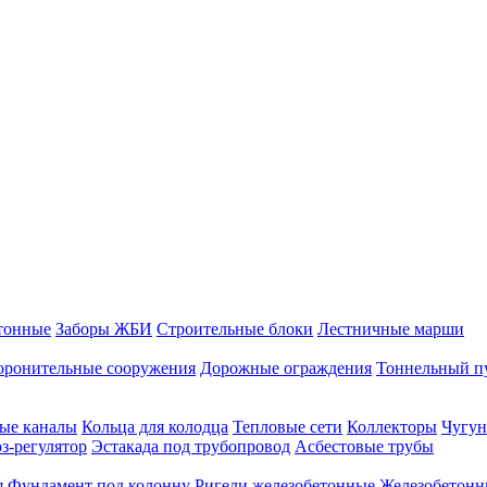
тонные
Заборы ЖБИ
Строительные блоки
Лестничные марши
оронительные сооружения
Дорожные ограждения
Тоннельный п
ые каналы
Кольца для колодца
Тепловые сети
Коллекторы
Чугун
-регулятор
Эстакада под трубопровод
Асбестовые трубы
я
Фундамент под колонну
Ригели железобетонные
Железобетонн