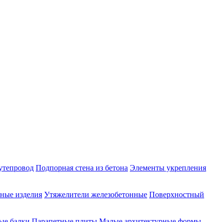
утепровод
Подпорная стена из бетона
Элементы укрепления
ные изделия
Утяжелители железобетонные
Поверхностный
ые балки
Парапетные плиты
Малые архитектурные формы