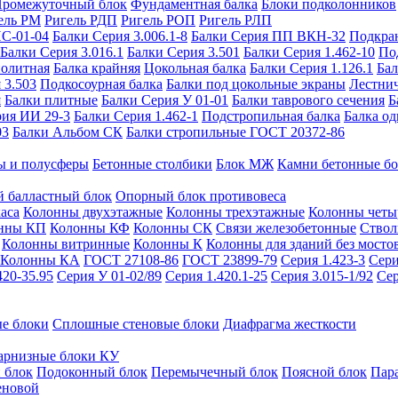
ромежуточный блок
Фундаментная балка
Блоки подколонников
ель РМ
Ригель РДП
Ригель РОП
Ригель РЛП
ИС-01-04
Балки Серия 3.006.1-8
Балки Серия ПП ВКН-32
Подкра
Балки Серия 3.016.1
Балки Серия 3.501
Балки Серия 1.462-10
По
нолитная
Балка крайняя
Цокольная балка
Балки Серия 1.126.1
Бал
 3.503
Подкосоурная балка
Балки под цокольные экраны
Лестнич
я
Балки плитные
Балки Серия У 01-01
Балки таврового сечения
Б
рия ИИ 29-3
Балки Серия 1.462-1
Подстропильная балка
Балка од
03
Балки Альбом СК
Балки стропильные ГОСТ 20372-86
ы и полусферы
Бетонные столбики
Блок МЖ
Камни бетонные б
 балластный блок
Опорный блок противовеса
аса
Колонны двухэтажные
Колонны трехэтажные
Колонны четы
нны КП
Колонны КФ
Колонны СК
Связи железобетонные
Ствол
Колонны витринные
Колонны К
Колонны для зданий без мосто
Колонны КА
ГОСТ 27108-86
ГОСТ 23899-79
Серия 1.423-3
Сери
420-35.95
Серия У 01-02/89
Серия 1.420.1-25
Серия 3.015-1/92
Сер
е блоки
Сплошные стеновые блоки
Диафрагма жесткости
арнизные блоки КУ
 блок
Подоконный блок
Перемычечный блок
Поясной блок
Пар
еновой