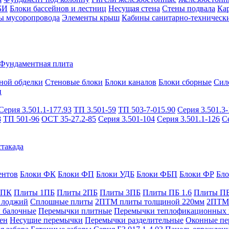
БИ
Блоки бассейнов и лестниц
Несущая стена
Стены подвала
Ка
ы мусоропровода
Элементы крыш
Кабины санитарно-техническ
Фундаментная плита
ной обделки
Стеновые блоки
Блоки каналов
Блоки сборные
Сил
и
Серия 3.501.1-177.93
ТП 3.501-59
ТП 503-7-015.90
Серия 3.501.3-
8
ТП 501-96
ОСТ 35-27.2-85
Серия 3.501-104
Серия 3.501.1-126
С
такада
ентов
Блоки ФК
Блоки ФП
Блоки УДБ
Блоки ФБП
Блоки ФР
Бл
1ПК
Плиты 1ПБ
Плиты 2ПБ
Плиты 3ПБ
Плиты ПБ 1.6
Плиты ПБ
 лоджий
Сплошные плиты
2ПТМ плиты толщиной 220мм
2ПТМ 
 балочные
Перемычки плитные
Перемычки теплофикационных 
ен
Несущие перемычки
Перемычки разделительные
Оконные пе