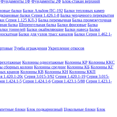
Фундаменты 1Ф
Фундаменты 2Ф
Блок-стакан верхний
новые балки
Балки Альбом ПС-192
Балки тепловых камер
дкрановые балки Серия 1.426.1-8
Балка чердачного перекрытия
ки Серия 1.125 КЛ-3
Балка перемычная
Балка промежуточная
ная балка
Шпренгельная балка
Балки фризовые
Балка
алки тоннелей
Балки окаймляющие
Балки навеса
Балки
носкатная
Балки для узлов трасс каналов
Балки Серия 1.462.1-
ортовые
Тумба ограждения
Укрепление откосов
рехэтажные
Колонны одноэтажные
Колонны КР
Колонны ККС
ы сборных колонн
Колонны средние
Колонны КБ
Колонны КГ
вых кранов
Колонны КВ
Колонны КН
Колонны ККП
я 1.420.1-20с
Серия 3.015-3/92
Серия 1.420.1-19
Серия 3.015-
ия 1.424.1-5
Серия 1.424.1-6
Серия 1.423.1-5/88
Серия 1.423.1-
апетные блоки
Блок подкарнизный
Цокольные блоки
Блок