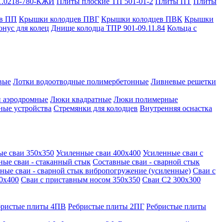
1.0218-780-КЖИ
Плиты плоские ТП 501-01-2
Плиты ПТ
Плиты
в ПП
Крышки колодцев ПВГ
Крышки колодцев ПВК
Крышки
онус для колец
Днище колодца ТПР 901-09.11.84
Кольца с
вые
Лотки водоотводные полимербетонные
Ливневые решетки
 аэродромные
Люки квадратные
Люки полимерные
ные устройства
Стремянки для колодцев
Внутренняя оснастка
ые сваи 350х350
Усиленные сваи 400х400
Усиленные сваи с
ные сваи - стаканный стык
Составные сваи - сварной стык
ные сваи - сварной стык вибропогружение (усиленные)
Сваи с
0х400
Сваи с приставным носом 350х350
Сваи С2 300х300
бристые плиты 4ПВ
Ребристые плиты 2ПГ
Ребристые плиты