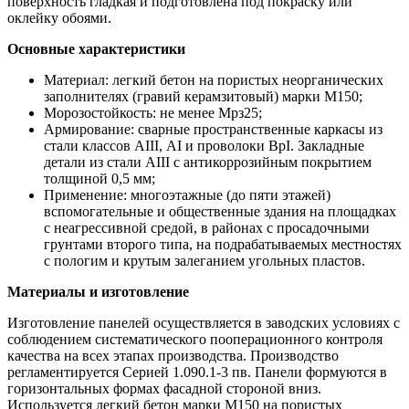
поверхность гладкая и подготовлена под покраску или
оклейку обоями.
Основные характеристики
Материал: легкий бетон на пористых неорганических
заполнителях (гравий керамзитовый) марки М150;
Морозостойкость: не менее Мрз25;
Армирование: сварные пространственные каркасы из
стали классов АIII, АI и проволоки ВрI. Закладные
детали из стали АIII с антикоррозийным покрытием
толщиной 0,5 мм;
Применение: многоэтажные (до пяти этажей)
вспомогательные и общественные здания на площадках
с неагрессивной средой, в районах с просадочными
грунтами второго типа, на подрабатываемых местностях
с пологим и крутым залеганием угольных пластов.
Материалы и изготовление
Изготовление панелей осуществляется в заводских условиях с
соблюдением систематического пооперационного контроля
качества на всех этапах производства. Производство
регламентируется Серией 1.090.1-3 пв. Панели формуются в
горизонтальных формах фасадной стороной вниз.
Используется легкий бетон марки М150 на пористых