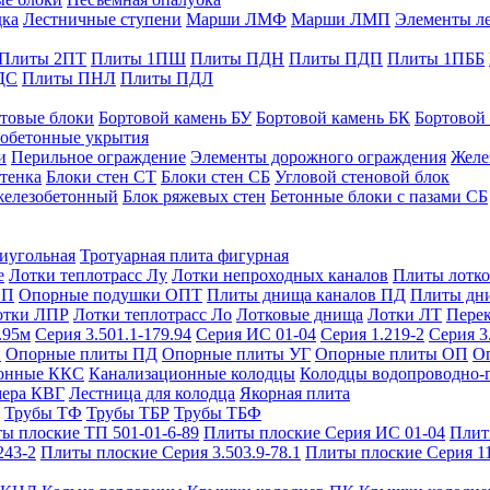
дка
Лестничные ступени
Марши ЛМФ
Марши ЛМП
Элементы л
Плиты 2ПТ
Плиты 1ПШ
Плиты ПДН
Плиты ПДП
Плиты 1ПББ
ДС
Плиты ПНЛ
Плиты ПДЛ
товые блоки
Бортовой камень БУ
Бортовой камень БК
Бортовой
обетонные укрытия
и
Перильное ограждение
Элементы дорожного ограждения
Желе
тенка
Блоки стен СТ
Блоки стен СБ
Угловой стеновой блок
железобетонный
Блок ряжевых стен
Бетонные блоки с пазами СБ
тиугольная
Тротуарная плита фигурная
е
Лотки теплотрасс Лу
Лотки непроходных каналов
Плиты лотко
ОП
Опорные подушки ОПТ
Плиты днища каналов ПД
Плиты дн
отки ЛПР
Лотки теплотрасс Ло
Лотковые днища
Лотки ЛТ
Перек
.95м
Серия 3.501.1-179.94
Серия ИС 01-04
Серия 1.219-2
Серия 3
и
Опорные плиты ПД
Опорные плиты УГ
Опорные плиты ОП
О
фонные ККС
Канализационные колодцы
Колодцы водопроводно-
мера КВГ
Лестница для колодца
Якорная плита
Трубы ТФ
Трубы ТБР
Трубы ТБФ
ы плоские ТП 501-01-6-89
Плиты плоские Серия ИС 01-04
Плит
243-2
Плиты плоские Серия 3.503.9-78.1
Плиты плоские Серия 1