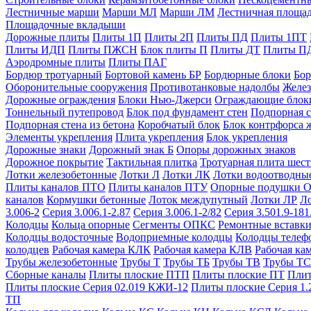
Лестничные марши
Марши МЛ
Марши ЛМ
Лестничная площа
Площадочные вкладыши
Дорожные плиты
Плиты 1П
Плиты 2П
Плиты ПД
Плиты 1ПТ
Плиты ИДП
Плиты ПЖСН
Блок плиты П
Плиты ДТ
Плиты П
Аэродромные плиты
Плиты ПАГ
Бордюр тротуарный
Бортовой камень БР
Бордюрные блоки
Бор
Оборонительные сооружения
Противотанковые надолбы
Желез
Дорожные ограждения
Блоки Нью-Джерси
Ограждающие блок
Тоннельный путепровод
Блок под фундамент стен
Подпорная с
Подпорная стена из бетона
Коробчатый блок
Блок контрфорса 
Элементы укрепления
Плита укрепления
Блок укрепления
Дорожные знаки
Дорожный знак Б
Опоры дорожных знаков
Дорожное покрытие
Тактильная плитка
Тротуарная плита шес
Лотки железобетонные
Лотки Л
Лотки ЛК
Лотки водоотводны
Плиты каналов ПТО
Плиты каналов ПТУ
Опорные подушки 
каналов
Кормушки бетонные
Лоток междупутный
Лотки ЛР
Л
3.006-2
Серия 3.006.1-2.87
Серия 3.006.1-2/82
Серия 3.501.9-181
Колодцы
Кольца опорные
Сегменты ОПКС
Ремонтные вставк
Колодцы водосточные
Водоприемные колодцы
Колодцы теле
колодцев
Рабочая камера КЛК
Рабочая камера КЛВ
Рабочая ка
Трубы железобетонные
Трубы Т
Трубы ТБ
Трубы ТВ
Трубы ТС
Сборные каналы
Плиты плоские ПТП
Плиты плоские ПТ
Плит
Плиты плоские Серия 02.019 КЖИ-12
Плиты плоские Серия 1.
ТП