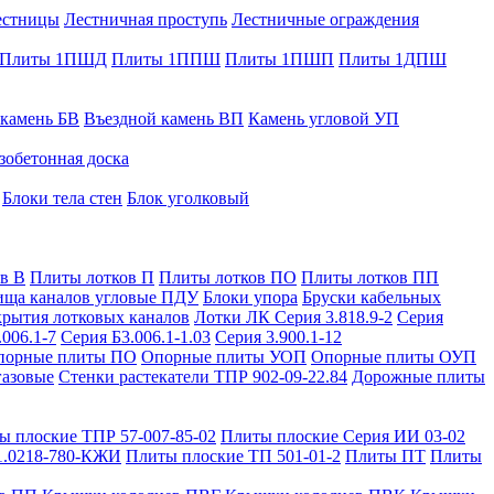
естницы
Лестничная проступь
Лестничные ограждения
Плиты 1ПШД
Плиты 1ППШ
Плиты 1ПШП
Плиты 1ДПШ
 камень БВ
Въездной камень ВП
Камень угловой УП
зобетонная доска
Блоки тела стен
Блок уголковый
в В
Плиты лотков П
Плиты лотков ПО
Плиты лотков ПП
ища каналов угловые ПДУ
Блоки упора
Бруски кабельных
рытия лотковых каналов
Лотки ЛК Серия 3.818.9-2
Серия
.006.1-7
Серия Б3.006.1-1.03
Серия 3.900.1-12
порные плиты ПО
Опорные плиты УОП
Опорные плиты ОУП
газовые
Стенки растекатели ТПР 902-09-22.84
Дорожные плиты
ы плоские ТПР 57-007-85-02
Плиты плоские Серия ИИ 03-02
1.0218-780-КЖИ
Плиты плоские ТП 501-01-2
Плиты ПТ
Плиты