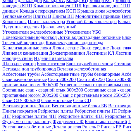
Кольца для колодца
Кольца КС
Кольца КЦ
Кольца КСД
Кольца
колодцев КЦП
Крышки колодцев ППЛ
Крышки колодцев 1ПП
днищем
Кольца с перекрытием КСП
Крышка люка железобето
Тепловые сети
Плиты В
Плиты ВП
Монолитный приямок
Неп
Коллекторы
Плиты коллектора
Угловой блок коллектора
Балки
Чугунные изделия
Цоколь чугунный
Утяжелители железобетонные
Утяжелители УБО
Поверхностный водоотвод
Лотки водоотводные бетонные
Блок
Точечный водоотвод
Комплектующие водоотвода
Канализационные люки
Люки легкие
Люки средние
Люки тяж
Ливневая канализация
Дождеприемники
Лестницы КЛ
Лестни
колодцев связи
Изделия из металла
Шлюз-регулятор
Блок гасителя
Блок служебного моста
Стеново
Эстакада под трубопровод
Вставка железобетонная
Асбестовые трубы
Асбестоцементные трубы безнапорные
Асбе
Сваи железобетонные
Сваи 200х200
Сваи 250х250
Сваи 300х3
приставным носом 300х300
Усиленные сваи с приставным нос
Составные сваи - сварной стык 300х300
Составные сваи - свар
приставным носом 200х200
Сваи с приставным носом 250х250
Сваи С3У 300х300
Сваи мостовые
Сваи СЦ
Вентиляционные блоки
Вентиляционные блоки БВ
Вентиляци
Плиты покрытия
Ребристые плиты
Ребристые плиты 1П
Ребри
3ПГ
Ребристые плиты 4ПГ
Ребристые плиты 4ПЛ
Ребристые 
Фундамент под колонну
Фундаменты Ф
Блок-стакан верхний
П
Ригели железобетонные
Детали ригеля
Ригель Р
Ригель РВ
Риг