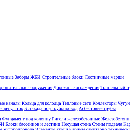
тонные
Заборы ЖБИ
Строительные блоки
Лестничные марши
оронительные сооружения
Дорожные ограждения
Тоннельный п
ые каналы
Кольца для колодца
Тепловые сети
Коллекторы
Чугун
-регулятор
Эстакада под трубопровод
Асбестовые трубы
я
Фундамент под колонну
Ригели железобетонные
Железобетонн
БИ
Блоки бассейнов и лестниц
Несущая стена
Стены подвала
Ка
ы мусоропровода
Элементы крыш
Кабины санитарно-техническ