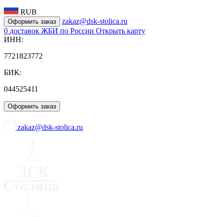
RUB
zakaz@dsk-stolica.ru
Оформить заказ
0
доставок ЖБИ по России
Открыть карту
ИНН:
7721823772
БИК:
044525411
Оформить заказ
zakaz@dsk-stolica.ru