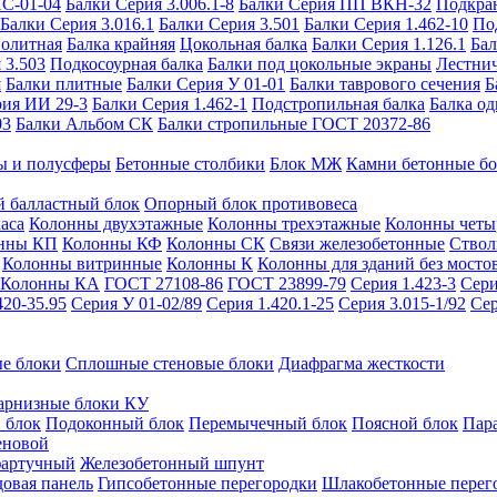
ИС-01-04
Балки Серия 3.006.1-8
Балки Серия ПП ВКН-32
Подкра
Балки Серия 3.016.1
Балки Серия 3.501
Балки Серия 1.462-10
По
нолитная
Балка крайняя
Цокольная балка
Балки Серия 1.126.1
Бал
 3.503
Подкосоурная балка
Балки под цокольные экраны
Лестнич
я
Балки плитные
Балки Серия У 01-01
Балки таврового сечения
Б
рия ИИ 29-3
Балки Серия 1.462-1
Подстропильная балка
Балка од
03
Балки Альбом СК
Балки стропильные ГОСТ 20372-86
ы и полусферы
Бетонные столбики
Блок МЖ
Камни бетонные б
 балластный блок
Опорный блок противовеса
аса
Колонны двухэтажные
Колонны трехэтажные
Колонны четы
нны КП
Колонны КФ
Колонны СК
Связи железобетонные
Ствол
Колонны витринные
Колонны К
Колонны для зданий без мосто
Колонны КА
ГОСТ 27108-86
ГОСТ 23899-79
Серия 1.423-3
Сери
420-35.95
Серия У 01-02/89
Серия 1.420.1-25
Серия 3.015-1/92
Сер
е блоки
Сплошные стеновые блоки
Диафрагма жесткости
арнизные блоки КУ
 блок
Подоконный блок
Перемычечный блок
Поясной блок
Пар
еновой
фартучный
Железобетонный шпунт
довая панель
Гипсобетонные перегородки
Шлакобетонные перег