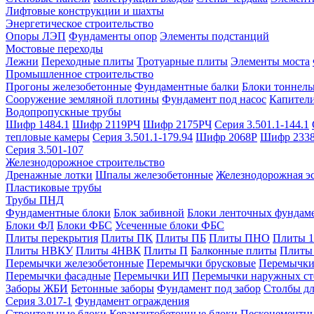
Лифтовые конструкции и шахты
Энергетическое строительство
Опоры ЛЭП
Фундаменты опор
Элементы подстанций
Мостовые переходы
Лежни
Переходные плиты
Тротуарные плиты
Элементы моста
Промышленное строительство
Прогоны железобетонные
Фундаментные балки
Блоки тоннель
Сооружение земляной плотины
Фундамент под насос
Капител
Водопропускные трубы
Шифр 1484.1
Шифр 2119РЧ
Шифр 2175РЧ
Серия 3.501.1-144.1
тепловые камеры
Серия 3.501.1-179.94
Шифр 2068Р
Шифр 233
Серия 3.501-107
Железнодорожное строительство
Дренажные лотки
Шпалы железобетонные
Железнодорожная эс
Пластиковые трубы
Трубы ПНД
Фундаментные блоки
Блок забивной
Блоки ленточных фундам
Блоки ФЛ
Блоки ФБС
Усеченные блоки ФБС
Плиты перекрытия
Плиты ПК
Плиты ПБ
Плиты ПНО
Плиты 
Плиты НВКУ
Плиты 4НВК
Плиты П
Балконные плиты
Плиты
Перемычки железобетонные
Перемычки брусковые
Перемычки
Перемычки фасадные
Перемычки ИП
Перемычки наружных ст
Заборы ЖБИ
Бетонные заборы
Фундамент под забор
Столбы дл
Серия 3.017-1
Фундамент ограждения
Строительные блоки
Керамзитобетонные блоки
Пескоцементн