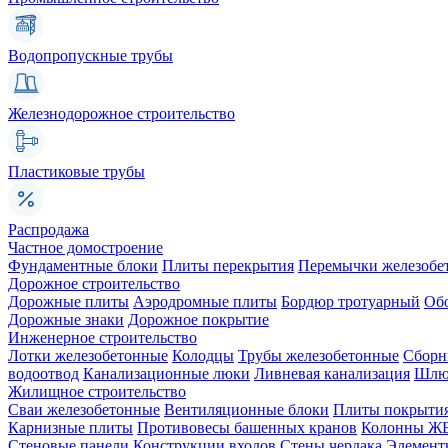
Водопропускные трубы
Железнодорожное строительство
Пластиковые трубы
Распродажа
Частное домостроение
Фундаментные блоки
Плиты перекрытия
Перемычки железобе
Дорожное строительство
Дорожные плиты
Аэродромные плиты
Бордюр тротуарный
Об
Дорожные знаки
Дорожное покрытие
Инженерное строительство
Лотки железобетонные
Колодцы
Трубы железобетонные
Сборн
водоотвод
Канализационные люки
Ливневая канализация
Шлюз
Жилищное строительство
Сваи железобетонные
Вентиляционные блоки
Плиты покрыти
Карнизные плиты
Противовесы башенных кранов
Колонны Ж
Стеновые панели
Конструкции входов
Стены чердака
Элемент