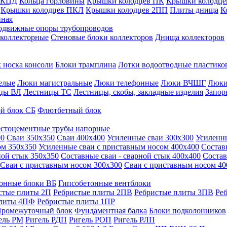
 КЦД
Кольца горловины
Крышки колодцев ПК
Крышки колодце
Крышки колодцев ПКЛ
Крышки колодцев 2ПП
Плиты днища
К
нная
одвижные опоры трубопроводов
 коллекторные
Стеновые блоки коллекторов
Днища коллекторов
 носка консоли
Блоки трамплина
Лотки водоотводные пластико
елые
Люки магистральные
Люки телефонные
Люки ВЧШГ
Люки
цы ВЛ
Лестницы ТС
Лестницы, скобы, закладные изделия
Запор
й блок СБ
Флютбетный блок
стоцементные трубы напорные
00
Сваи 350х350
Сваи 400х400
Усиленные сваи 300х300
Усиленн
ом 350х350
Усиленные сваи с приставным носом 400х400
Состав
ной стык 350х350
Составные сваи - сварной стык 400х400
Состав
Сваи с приставным носом 300х300
Сваи с приставным носом 40
онные блоки ВБ
Гипсобетонные вентблоки
стые плиты 2П
Ребристые плиты 2ПВ
Ребристые плиты 3ПВ
Ре
плиты 4ПФ
Ребристые плиты 1ПР
ромежуточный блок
Фундаментная балка
Блоки подколонников
ель РМ
Ригель РДП
Ригель РОП
Ригель РЛП