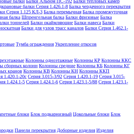
новые балки
Балки Альбом ПС-192
Балки тепловых камер
дкрановые балки Серия 1.426.1-8
Балка чердачного перекрытия
ки Серия 1.125 КЛ-3
Балка перемычная
Балка промежуточная
ная балка
Шпренгельная балка
Балки фризовые
Балка
алки тоннелей
Балки окаймляющие
Балки навеса
Балки
носкатная
Балки для узлов трасс каналов
Балки Серия 1.462.1-
ортовые
Тумба ограждения
Укрепление откосов
рехэтажные
Колонны одноэтажные
Колонны КР
Колонны ККС
ы сборных колонн
Колонны средние
Колонны КБ
Колонны КГ
вых кранов
Колонны КВ
Колонны КН
Колонны ККП
я 1.420.1-20с
Серия 3.015-3/92
Серия 1.420.1-19
Серия 3.015-
ия 1.424.1-5
Серия 1.424.1-6
Серия 1.423.1-5/88
Серия 1.423.1-
апетные блоки
Блок подкарнизный
Цокольные блоки
Блок
ородки
Панели перекрытия
Доборные изделия
Изделия