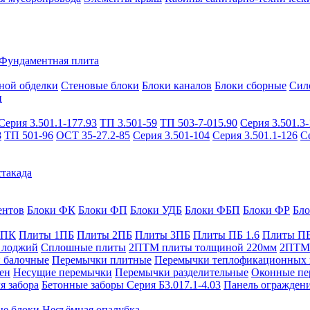
Фундаментная плита
ной обделки
Стеновые блоки
Блоки каналов
Блоки сборные
Сил
и
Серия 3.501.1-177.93
ТП 3.501-59
ТП 503-7-015.90
Серия 3.501.3-
8
ТП 501-96
ОСТ 35-27.2-85
Серия 3.501-104
Серия 3.501.1-126
С
такада
ентов
Блоки ФК
Блоки ФП
Блоки УДБ
Блоки ФБП
Блоки ФР
Бл
1ПК
Плиты 1ПБ
Плиты 2ПБ
Плиты 3ПБ
Плиты ПБ 1.6
Плиты ПБ
 лоджий
Сплошные плиты
2ПТМ плиты толщиной 220мм
2ПТМ 
 балочные
Перемычки плитные
Перемычки теплофикационных 
ен
Несущие перемычки
Перемычки разделительные
Оконные пе
я забора
Бетонные заборы Серия Б3.017.1-4.03
Панель ограждени
ые блоки
Несъёмная опалубка