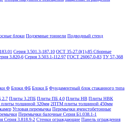
осные блоки
Подземные тоннели
Подводный стенд
183.01
Серия 3.501.3-187.10
ОСТ 35-27.0(1)-85
Сборные
ерия 3.820-6
Серия 3.503.1-112.97
ГОСТ 26067.0-83
ТУ 57-368
оки Ф
Блоки ФБ
Блоки Б
Фундаментный блок стаканного типа
 2.7
Плиты 3.2ПБ
Плиты ПБ 4.0
Плиты НВ
Плиты НВК
плиты толщиной 320мм
2ПТМ плиты толщиной 450мм
камер
Угловая перемычка
Перемычки ячеистобетонные
ремычки
Перемычки балочные Серия Б1.038.1-1
я Серия 3.818.9-2
Стенки ограждающие
Панель ограждения