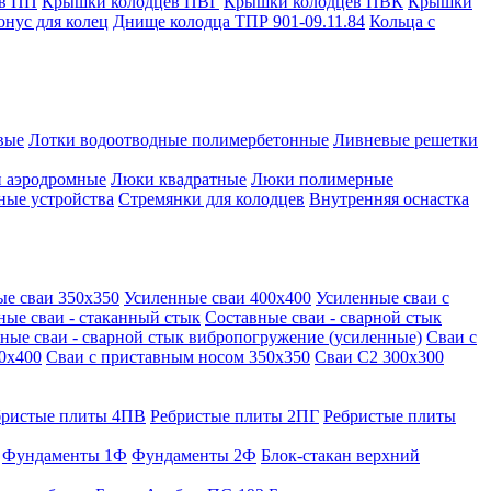
в ПП
Крышки колодцев ПВГ
Крышки колодцев ПВК
Крышки
онус для колец
Днище колодца ТПР 901-09.11.84
Кольца с
вые
Лотки водоотводные полимербетонные
Ливневые решетки
 аэродромные
Люки квадратные
Люки полимерные
ные устройства
Стремянки для колодцев
Внутренняя оснастка
ые сваи 350х350
Усиленные сваи 400х400
Усиленные сваи с
ные сваи - стаканный стык
Составные сваи - сварной стык
ные сваи - сварной стык вибропогружение (усиленные)
Сваи с
0х400
Сваи с приставным носом 350х350
Сваи С2 300х300
бристые плиты 4ПВ
Ребристые плиты 2ПГ
Ребристые плиты
Фундаменты 1Ф
Фундаменты 2Ф
Блок-стакан верхний