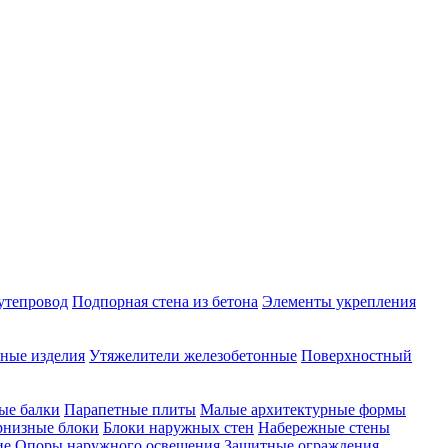
утепровод
Подпорная стена из бетона
Элементы укрепления
ные изделия
Утяжелители железобетонные
Поверхностный
ые балки
Парапетные плиты
Малые архитектурные формы
рнизные блоки
Блоки наружных стен
Набережные стены
ие
Опоры наружного освещения
Защитные ограждения