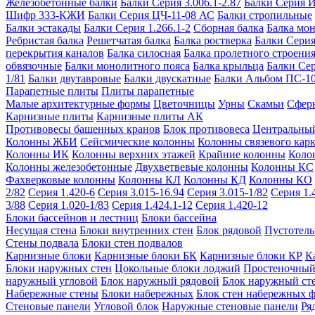
Железобетонные балки
Балки Серия 3.006.1-2.87
Балки Серия 
Шифр 333-КЖИ
Балки Серия ЦЧ-11-08 АС
Балки стропильные
Балки эстакады
Балки Серия 1.266.1-2
Сборная балка
Балка мо
Ребристая балка
Решетчатая балка
Балка ростверка
Балки Серия
перекрытия каналов
Балка силосная
Балка пролетного строени
обвязочные
Балки монолитного пояса
Балка крыльца
Балки Се
1/81
Балки двутавровые
Балки двускатные
Балки Альбом ПС-1
Парапетные плиты
Плиты парапетные
Малые архитектурные формы
Цветочницы
Урны
Скамьи
Сфер
Карнизные плиты
Карнизные плиты АК
Противовесы башенных кранов
Блок противовеса
Центральный
Колонны ЖБИ
Сейсмические колонны
Колонны связевого карк
Колонны ИК
Колонны верхних этажей
Крайние колонны
Коло
Колонны железобетонные
Двухветвевые колонны
Колонны КС
Фахверковые колонны
Колонны КЛ
Колонны КД
Колонны КО
2/82
Серия 1.420-6
Серия 3.015-16.94
Серия 3.015-1/82
Серия 1.
3/88
Серия 1.020-1/83
Серия 1.424.1-12
Серия 1.420-12
Блоки бассейнов и лестниц
Блоки бассейна
Несущая стена
Блоки внутренних стен
Блок рядовой
Пустотелы
Стены подвала
Блоки стен подвалов
Карнизные блоки
Карнизные блоки БК
Карнизные блоки КР
К
Блоки наружных стен
Цокольные блоки лоджий
Простеночный
наружный угловой
Блок наружный рядовой
Блок наружный ст
Набережные стены
Блоки набережных
Блок стен набережных 
Стеновые панели
Угловой блок
Наружные стеновые панели
Ря