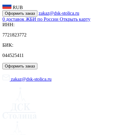
RUB
zakaz@dsk-stolica.ru
Оформить заказ
0
доставок ЖБИ по России
Открыть карту
ИНН:
7721823772
БИК:
044525411
Оформить заказ
zakaz@dsk-stolica.ru