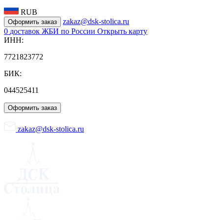
RUB
zakaz@dsk-stolica.ru
Оформить заказ
0
доставок ЖБИ по России
Открыть карту
ИНН:
7721823772
БИК:
044525411
Оформить заказ
zakaz@dsk-stolica.ru