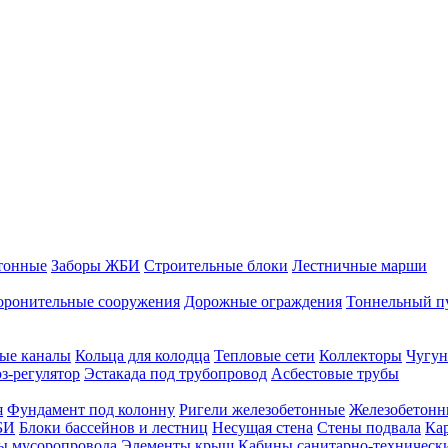
тонные
Заборы ЖБИ
Строительные блоки
Лестничные марши
оронительные сооружения
Дорожные ограждения
Тоннельный п
ые каналы
Кольца для колодца
Тепловые сети
Коллекторы
Чугун
-регулятор
Эстакада под трубопровод
Асбестовые трубы
я
Фундамент под колонну
Ригели железобетонные
Железобетонн
БИ
Блоки бассейнов и лестниц
Несущая стена
Стены подвала
Ка
ы мусоропровода
Элементы крыш
Кабины санитарно-техническ