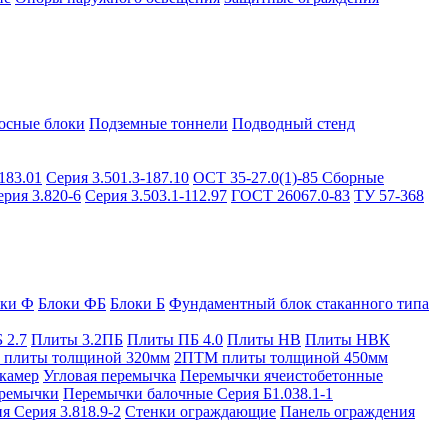
осные блоки
Подземные тоннели
Подводный стенд
183.01
Серия 3.501.3-187.10
ОСТ 35-27.0(1)-85
Сборные
ерия 3.820-6
Серия 3.503.1-112.97
ГОСТ 26067.0-83
ТУ 57-368
оки Ф
Блоки ФБ
Блоки Б
Фундаментный блок стаканного типа
 2.7
Плиты 3.2ПБ
Плиты ПБ 4.0
Плиты НВ
Плиты НВК
плиты толщиной 320мм
2ПТМ плиты толщиной 450мм
камер
Угловая перемычка
Перемычки ячеистобетонные
ремычки
Перемычки балочные Серия Б1.038.1-1
я Серия 3.818.9-2
Стенки ограждающие
Панель ограждения