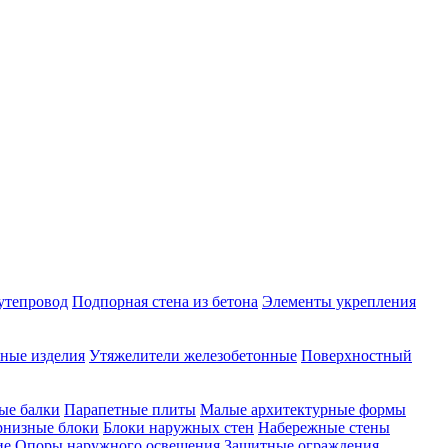
утепровод
Подпорная стена из бетона
Элементы укрепления
ные изделия
Утяжелители железобетонные
Поверхностный
ые балки
Парапетные плиты
Малые архитектурные формы
рнизные блоки
Блоки наружных стен
Набережные стены
ие
Опоры наружного освещения
Защитные ограждения