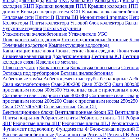
Кольца для колодца
Кольца КС
Кольца КЦ
Кольца КСД
Кольца
колодцев КЦП
Крышки колодцев ППЛ
Крышки колодцев 1ПП
днищем
Кольца с перекрытием КСП
Крышка люка железобето
Тепловые сети
Плиты В
Плиты ВП
Монолитный приямок
Неп
Коллекторы
Плиты коллектора
Угловой блок коллектора
Балки
Чугунные изделия
Цоколь чугунный
Утяжелители железобетонные
Утяжелители УБО
Поверхностный водоотвод
Лотки водоотводные бетонные
Блок
Точечный водоотвод
Комплектующие водоотвода
Канализационные люки
Люки легкие
Люки средние
Люки тяж
Ливневая канализация
Дождеприемники
Лестницы КЛ
Лестни
колодцев связи
Изделия из металла
Шлюз-регулятор
Блок гасителя
Блок служебного моста
Стеново
Эстакада под трубопровод
Вставка железобетонная
Асбестовые трубы
Асбестоцементные трубы безнапорные
Асбе
Сваи железобетонные
Сваи 200х200
Сваи 250х250
Сваи 300х3
приставным носом 300х300
Усиленные сваи с приставным нос
Составные сваи - сварной стык 300х300
Составные сваи - свар
приставным носом 200х200
Сваи с приставным носом 250х250
Сваи С3У 300х300
Сваи мостовые
Сваи СЦ
Вентиляционные блоки
Вентиляционные блоки БВ
Вентиляци
Плиты покрытия
Ребристые плиты
Ребристые плиты 1П
Ребри
3ПГ
Ребристые плиты 4ПГ
Ребристые плиты 4ПЛ
Ребристые 
Фундамент под колонну
Фундаменты Ф
Блок-стакан верхний
П
Ригели железобетонные
Детали ригеля
Ригель Р
Ригель РВ
Риг