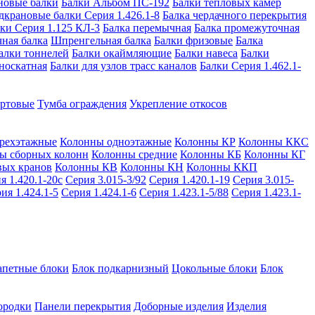
новые балки
Балки Альбом ПС-192
Балки тепловых камер
дкрановые балки Серия 1.426.1-8
Балка чердачного перекрытия
ки Серия 1.125 КЛ-3
Балка перемычная
Балка промежуточная
ная балка
Шпренгельная балка
Балки фризовые
Балка
алки тоннелей
Балки окаймляющие
Балки навеса
Балки
носкатная
Балки для узлов трасс каналов
Балки Серия 1.462.1-
ортовые
Тумба ограждения
Укрепление откосов
рехэтажные
Колонны одноэтажные
Колонны КР
Колонны ККС
ы сборных колонн
Колонны средние
Колонны КБ
Колонны КГ
вых кранов
Колонны КВ
Колонны КН
Колонны ККП
я 1.420.1-20с
Серия 3.015-3/92
Серия 1.420.1-19
Серия 3.015-
ия 1.424.1-5
Серия 1.424.1-6
Серия 1.423.1-5/88
Серия 1.423.1-
апетные блоки
Блок подкарнизный
Цокольные блоки
Блок
ородки
Панели перекрытия
Доборные изделия
Изделия