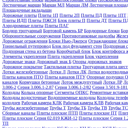
Лестничные марши
Марши МЛ
Марши ЛМ
Лестничная площа
Площадочные вкладыши
Дорожные плиты
Плиты 1П
Плиты 2П
Плиты ПД
Плиты 1ПТ
Плиты ИДП
Плиты ПЖСН
Блок плиты П
Плиты ДТ
Плиты П
Аэродромные плиты
Плиты ПАГ
Бордюр тротуарный
Бортовой камень БР
Бордюрные блоки
Бор
Оборонительные сооружения
Противотанковые надолбы
Желез
Дорожные ограждения
Блоки Нью-Джерси
Ограждающие блок
Тоннельный путепровод
Блок под фундамент стен
Подпорная с
Подпорная стена из бетона
Коробчатый блок
Блок контрфорса 
Элементы укрепления
Плита укрепления
Блок укрепления
Дорожные знаки
Дорожный знак Б
Опоры дорожных знаков
Дорожное покрытие
Тактильная плитка
Тротуарная плита шес
Лотки железобетонные
Лотки Л
Лотки ЛК
Лотки водоотводны
Плиты каналов ПТО
Плиты каналов ПТУ
Опорные подушки 
каналов
Кормушки бетонные
Лоток междупутный
Лотки ЛР
Л
3.006-2
Серия 3.006.1-2.87
Серия 3.006.1-2/82
Серия 3.501.9-181
Колодцы
Кольца опорные
Сегменты ОПКС
Ремонтные вставк
Колодцы водосточные
Водоприемные колодцы
Колодцы теле
колодцев
Рабочая камера КЛК
Рабочая камера КЛВ
Рабочая ка
Трубы железобетонные
Трубы Т
Трубы ТБ
Трубы ТВ
Трубы ТС
Сборные каналы
Плиты плоские ПТП
Плиты плоские ПТ
Плит
Плиты плоские Серия 02.019 КЖИ-12
Плиты плоские Серия 1.
ТП