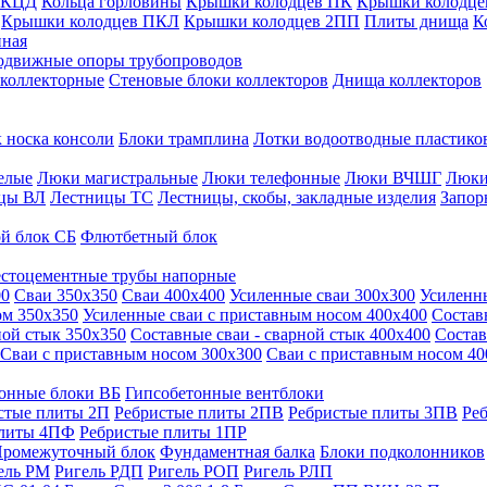
 КЦД
Кольца горловины
Крышки колодцев ПК
Крышки колодце
Крышки колодцев ПКЛ
Крышки колодцев 2ПП
Плиты днища
К
нная
одвижные опоры трубопроводов
 коллекторные
Стеновые блоки коллекторов
Днища коллекторов
 носка консоли
Блоки трамплина
Лотки водоотводные пластико
елые
Люки магистральные
Люки телефонные
Люки ВЧШГ
Люки
цы ВЛ
Лестницы ТС
Лестницы, скобы, закладные изделия
Запор
й блок СБ
Флютбетный блок
стоцементные трубы напорные
00
Сваи 350х350
Сваи 400х400
Усиленные сваи 300х300
Усиленн
ом 350х350
Усиленные сваи с приставным носом 400х400
Состав
ной стык 350х350
Составные сваи - сварной стык 400х400
Состав
Сваи с приставным носом 300х300
Сваи с приставным носом 40
онные блоки ВБ
Гипсобетонные вентблоки
стые плиты 2П
Ребристые плиты 2ПВ
Ребристые плиты 3ПВ
Ре
плиты 4ПФ
Ребристые плиты 1ПР
ромежуточный блок
Фундаментная балка
Блоки подколонников
ель РМ
Ригель РДП
Ригель РОП
Ригель РЛП