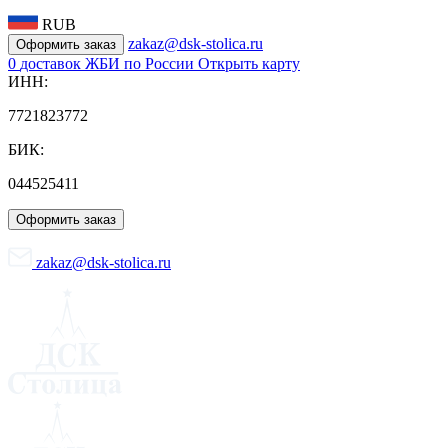
RUB
zakaz@dsk-stolica.ru
Оформить заказ
0
доставок ЖБИ по России
Открыть карту
ИНН:
7721823772
БИК:
044525411
Оформить заказ
zakaz@dsk-stolica.ru