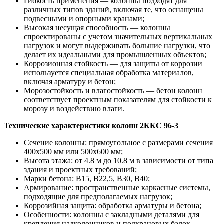
Гибкость применения — колонны подходят для
различных типов зданий, включая те, что оснащены
подвесными и опорными кранами;
Высокая несущая способность — колонны
спроектированы с учетом значительных вертикальных
нагрузок и могут выдерживать большие нагрузки, что
делает их идеальными для промышленных объектов;
Коррозионная стойкость — для защиты от коррозии
используется специальная обработка материалов,
включая арматуру и бетон;
Морозостойкость и влагостойкость — бетон колонн
соответствует проектным показателям для стойкости к
морозу и воздействию влаги.
Технические характеристики колонн 2ККС 96-3
Сечение колонны: прямоугольное с размерами сечения
400х500 мм или 500х600 мм;
Высота этажа: от 4.8 м до 10.8 м в зависимости от типа
здания и проектных требований;
Марки бетона: В15, В22,5, В30, В40;
Армирование: пространственные каркасные системы,
подходящие для предполагаемых нагрузок;
Коррозийная защита: обработка арматуры и бетона;
Особенности: колонны с закладными деталями для
крепления надколонников и подкрановых балок.