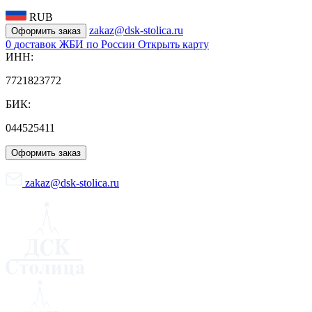
RUB
zakaz@dsk-stolica.ru
Оформить заказ
0
доставок ЖБИ по России
Открыть карту
ИНН:
7721823772
БИК:
044525411
Оформить заказ
zakaz@dsk-stolica.ru