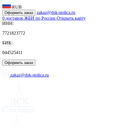
RUB
zakaz@dsk-stolica.ru
Оформить заказ
0
доставок ЖБИ по России
Открыть карту
ИНН:
7721823772
БИК:
044525411
Оформить заказ
zakaz@dsk-stolica.ru