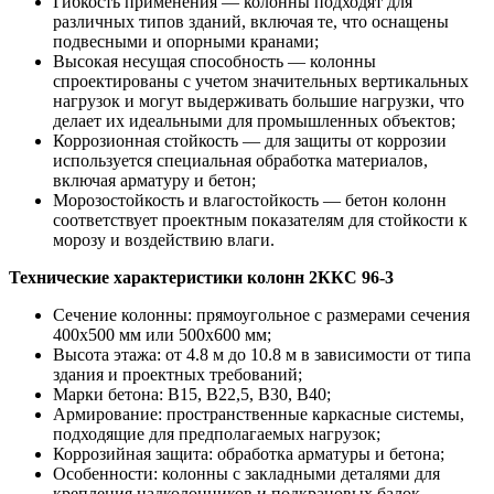
Гибкость применения — колонны подходят для
различных типов зданий, включая те, что оснащены
подвесными и опорными кранами;
Высокая несущая способность — колонны
спроектированы с учетом значительных вертикальных
нагрузок и могут выдерживать большие нагрузки, что
делает их идеальными для промышленных объектов;
Коррозионная стойкость — для защиты от коррозии
используется специальная обработка материалов,
включая арматуру и бетон;
Морозостойкость и влагостойкость — бетон колонн
соответствует проектным показателям для стойкости к
морозу и воздействию влаги.
Технические характеристики колонн 2ККС 96-3
Сечение колонны: прямоугольное с размерами сечения
400х500 мм или 500х600 мм;
Высота этажа: от 4.8 м до 10.8 м в зависимости от типа
здания и проектных требований;
Марки бетона: В15, В22,5, В30, В40;
Армирование: пространственные каркасные системы,
подходящие для предполагаемых нагрузок;
Коррозийная защита: обработка арматуры и бетона;
Особенности: колонны с закладными деталями для
крепления надколонников и подкрановых балок.