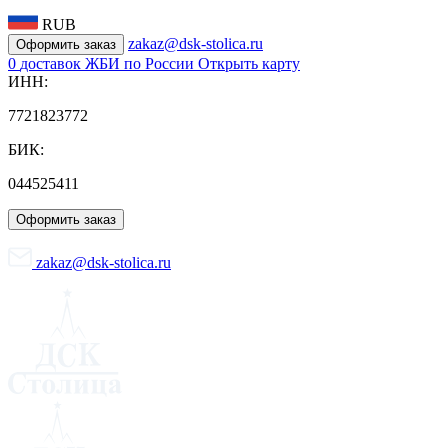
RUB
zakaz@dsk-stolica.ru
Оформить заказ
0
доставок ЖБИ по России
Открыть карту
ИНН:
7721823772
БИК:
044525411
Оформить заказ
zakaz@dsk-stolica.ru