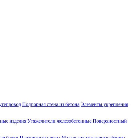
утепровод
Подпорная стена из бетона
Элементы укрепления
ные изделия
Утяжелители железобетонные
Поверхностный
ые балки
Парапетные плиты
Малые архитектурные формы