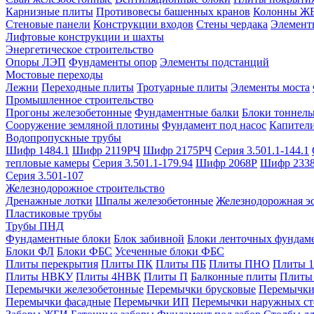
Карнизные плиты
Противовесы башенных кранов
Колонны Ж
Стеновые панели
Конструкции входов
Стены чердака
Элемент
Лифтовые конструкции и шахты
Энергетическое строительство
Опоры ЛЭП
Фундаменты опор
Элементы подстанций
Мостовые переходы
Лежни
Переходные плиты
Тротуарные плиты
Элементы моста
Промышленное строительство
Прогоны железобетонные
Фундаментные балки
Блоки тоннель
Сооружение земляной плотины
Фундамент под насос
Капител
Водопропускные трубы
Шифр 1484.1
Шифр 2119РЧ
Шифр 2175РЧ
Серия 3.501.1-144.1
тепловые камеры
Серия 3.501.1-179.94
Шифр 2068Р
Шифр 233
Серия 3.501-107
Железнодорожное строительство
Дренажные лотки
Шпалы железобетонные
Железнодорожная эс
Пластиковые трубы
Трубы ПНД
Фундаментные блоки
Блок забивной
Блоки ленточных фундам
Блоки ФЛ
Блоки ФБС
Усеченные блоки ФБС
Плиты перекрытия
Плиты ПК
Плиты ПБ
Плиты ПНО
Плиты 
Плиты НВКУ
Плиты 4НВК
Плиты П
Балконные плиты
Плиты
Перемычки железобетонные
Перемычки брусковые
Перемычки
Перемычки фасадные
Перемычки ИП
Перемычки наружных ст