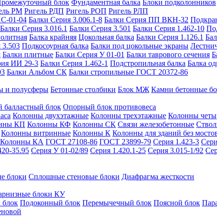
ромежуточный блок
Фундаментная балка
Блоки подколонников
ель РМ
Ригель РДП
Ригель РОП
Ригель РЛП
ИС-01-04
Балки Серия 3.006.1-8
Балки Серия ПП ВКН-32
Подкра
Балки Серия 3.016.1
Балки Серия 3.501
Балки Серия 1.462-10
По
нолитная
Балка крайняя
Цокольная балка
Балки Серия 1.126.1
Бал
 3.503
Подкосоурная балка
Балки под цокольные экраны
Лестнич
я
Балки плитные
Балки Серия У 01-01
Балки таврового сечения
Б
рия ИИ 29-3
Балки Серия 1.462-1
Подстропильная балка
Балка од
03
Балки Альбом СК
Балки стропильные ГОСТ 20372-86
ы и полусферы
Бетонные столбики
Блок МЖ
Камни бетонные б
 балластный блок
Опорный блок противовеса
аса
Колонны двухэтажные
Колонны трехэтажные
Колонны четы
нны КП
Колонны КФ
Колонны СК
Связи железобетонные
Ствол
Колонны витринные
Колонны К
Колонны для зданий без мосто
Колонны КА
ГОСТ 27108-86
ГОСТ 23899-79
Серия 1.423-3
Сери
420-35.95
Серия У 01-02/89
Серия 1.420.1-25
Серия 3.015-1/92
Сер
е блоки
Сплошные стеновые блоки
Диафрагма жесткости
арнизные блоки КУ
 блок
Подоконный блок
Перемычечный блок
Поясной блок
Пар
еновой