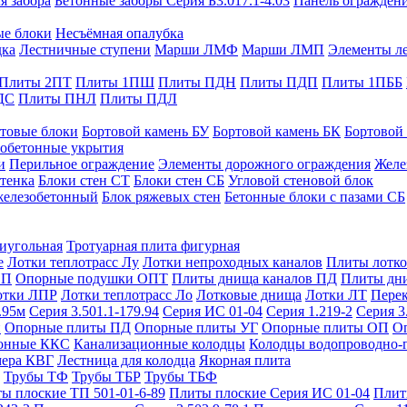
я забора
Бетонные заборы Серия Б3.017.1-4.03
Панель ограждени
ые блоки
Несъёмная опалубка
дка
Лестничные ступени
Марши ЛМФ
Марши ЛМП
Элементы л
Плиты 2ПТ
Плиты 1ПШ
Плиты ПДН
Плиты ПДП
Плиты 1ПББ
ДС
Плиты ПНЛ
Плиты ПДЛ
товые блоки
Бортовой камень БУ
Бортовой камень БК
Бортовой
обетонные укрытия
и
Перильное ограждение
Элементы дорожного ограждения
Желе
тенка
Блоки стен СТ
Блоки стен СБ
Угловой стеновой блок
железобетонный
Блок ряжевых стен
Бетонные блоки с пазами СБ
тиугольная
Тротуарная плита фигурная
е
Лотки теплотрасс Лу
Лотки непроходных каналов
Плиты лотко
ОП
Опорные подушки ОПТ
Плиты днища каналов ПД
Плиты дн
отки ЛПР
Лотки теплотрасс Ло
Лотковые днища
Лотки ЛТ
Перек
.95м
Серия 3.501.1-179.94
Серия ИС 01-04
Серия 1.219-2
Серия 3
и
Опорные плиты ПД
Опорные плиты УГ
Опорные плиты ОП
О
фонные ККС
Канализационные колодцы
Колодцы водопроводно-
мера КВГ
Лестница для колодца
Якорная плита
Трубы ТФ
Трубы ТБР
Трубы ТБФ
ы плоские ТП 501-01-6-89
Плиты плоские Серия ИС 01-04
Плит