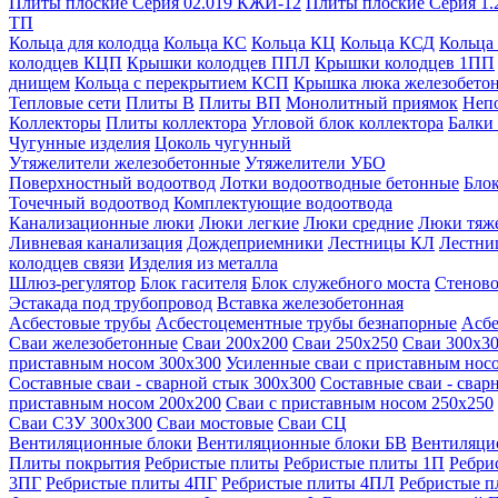
Плиты плоские Серия 02.019 КЖИ-12
Плиты плоские Серия 1.
ТП
Кольца для колодца
Кольца КС
Кольца КЦ
Кольца КСД
Кольца
колодцев КЦП
Крышки колодцев ППЛ
Крышки колодцев 1ПП
днищем
Кольца с перекрытием КСП
Крышка люка железобето
Тепловые сети
Плиты В
Плиты ВП
Монолитный приямок
Неп
Коллекторы
Плиты коллектора
Угловой блок коллектора
Балки
Чугунные изделия
Цоколь чугунный
Утяжелители железобетонные
Утяжелители УБО
Поверхностный водоотвод
Лотки водоотводные бетонные
Блок
Точечный водоотвод
Комплектующие водоотвода
Канализационные люки
Люки легкие
Люки средние
Люки тяж
Ливневая канализация
Дождеприемники
Лестницы КЛ
Лестни
колодцев связи
Изделия из металла
Шлюз-регулятор
Блок гасителя
Блок служебного моста
Стеново
Эстакада под трубопровод
Вставка железобетонная
Асбестовые трубы
Асбестоцементные трубы безнапорные
Асбе
Сваи железобетонные
Сваи 200х200
Сваи 250х250
Сваи 300х3
приставным носом 300х300
Усиленные сваи с приставным нос
Составные сваи - сварной стык 300х300
Составные сваи - свар
приставным носом 200х200
Сваи с приставным носом 250х250
Сваи С3У 300х300
Сваи мостовые
Сваи СЦ
Вентиляционные блоки
Вентиляционные блоки БВ
Вентиляци
Плиты покрытия
Ребристые плиты
Ребристые плиты 1П
Ребри
3ПГ
Ребристые плиты 4ПГ
Ребристые плиты 4ПЛ
Ребристые 