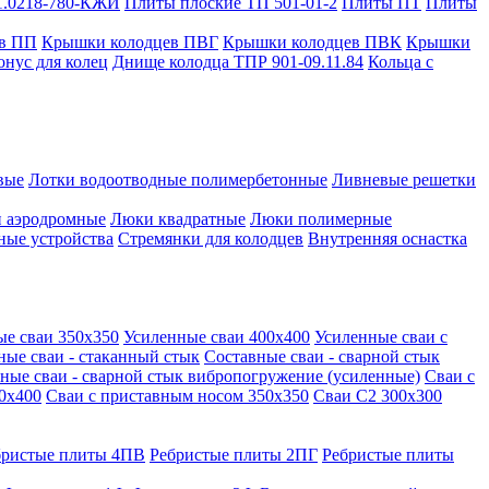
1.0218-780-КЖИ
Плиты плоские ТП 501-01-2
Плиты ПТ
Плиты
в ПП
Крышки колодцев ПВГ
Крышки колодцев ПВК
Крышки
онус для колец
Днище колодца ТПР 901-09.11.84
Кольца с
вые
Лотки водоотводные полимербетонные
Ливневые решетки
 аэродромные
Люки квадратные
Люки полимерные
ные устройства
Стремянки для колодцев
Внутренняя оснастка
ые сваи 350х350
Усиленные сваи 400х400
Усиленные сваи с
ные сваи - стаканный стык
Составные сваи - сварной стык
ные сваи - сварной стык вибропогружение (усиленные)
Сваи с
0х400
Сваи с приставным носом 350х350
Сваи С2 300х300
бристые плиты 4ПВ
Ребристые плиты 2ПГ
Ребристые плиты