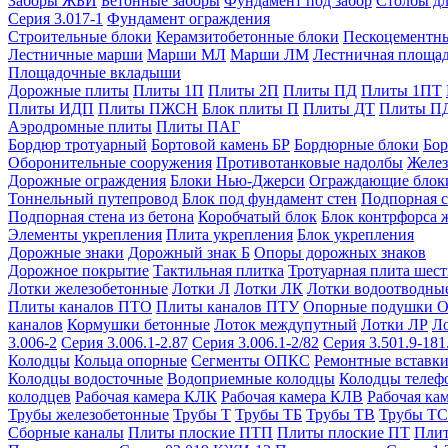
Заборы ЖБИ
Бетонные заборы
Фундамент под забор
Столбы дл
Серия 3.017-1
Фундамент ограждения
Строительные блоки
Керамзитобетонные блоки
Пескоцементн
Лестничные марши
Марши МЛ
Марши ЛМ
Лестничная площа
Площадочные вкладыши
Дорожные плиты
Плиты 1П
Плиты 2П
Плиты ПД
Плиты 1ПТ
Плиты ИДП
Плиты ПЖСН
Блок плиты П
Плиты ДТ
Плиты П
Аэродромные плиты
Плиты ПАГ
Бордюр тротуарный
Бортовой камень БР
Бордюрные блоки
Бор
Оборонительные сооружения
Противотанковые надолбы
Желез
Дорожные ограждения
Блоки Нью-Джерси
Ограждающие блок
Тоннельный путепровод
Блок под фундамент стен
Подпорная с
Подпорная стена из бетона
Коробчатый блок
Блок контрфорса 
Элементы укрепления
Плита укрепления
Блок укрепления
Дорожные знаки
Дорожный знак Б
Опоры дорожных знаков
Дорожное покрытие
Тактильная плитка
Тротуарная плита шес
Лотки железобетонные
Лотки Л
Лотки ЛК
Лотки водоотводны
Плиты каналов ПТО
Плиты каналов ПТУ
Опорные подушки 
каналов
Кормушки бетонные
Лоток междупутный
Лотки ЛР
Л
3.006-2
Серия 3.006.1-2.87
Серия 3.006.1-2/82
Серия 3.501.9-181
Колодцы
Кольца опорные
Сегменты ОПКС
Ремонтные вставк
Колодцы водосточные
Водоприемные колодцы
Колодцы теле
колодцев
Рабочая камера КЛК
Рабочая камера КЛВ
Рабочая ка
Трубы железобетонные
Трубы Т
Трубы ТБ
Трубы ТВ
Трубы ТС
Сборные каналы
Плиты плоские ПТП
Плиты плоские ПТ
Плит