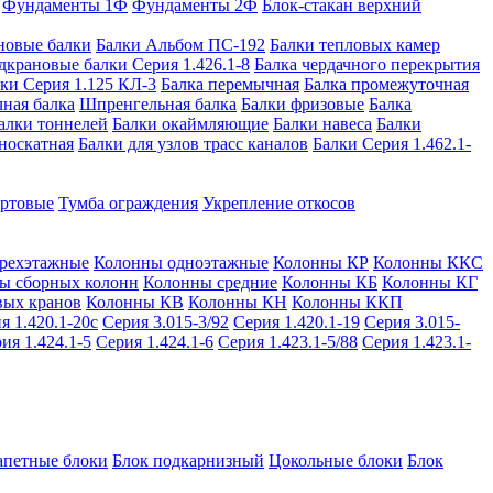
Фундаменты 1Ф
Фундаменты 2Ф
Блок-стакан верхний
новые балки
Балки Альбом ПС-192
Балки тепловых камер
дкрановые балки Серия 1.426.1-8
Балка чердачного перекрытия
ки Серия 1.125 КЛ-3
Балка перемычная
Балка промежуточная
ная балка
Шпренгельная балка
Балки фризовые
Балка
алки тоннелей
Балки окаймляющие
Балки навеса
Балки
носкатная
Балки для узлов трасс каналов
Балки Серия 1.462.1-
ортовые
Тумба ограждения
Укрепление откосов
рехэтажные
Колонны одноэтажные
Колонны КР
Колонны ККС
ы сборных колонн
Колонны средние
Колонны КБ
Колонны КГ
вых кранов
Колонны КВ
Колонны КН
Колонны ККП
я 1.420.1-20с
Серия 3.015-3/92
Серия 1.420.1-19
Серия 3.015-
ия 1.424.1-5
Серия 1.424.1-6
Серия 1.423.1-5/88
Серия 1.423.1-
апетные блоки
Блок подкарнизный
Цокольные блоки
Блок