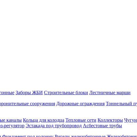
тонные
Заборы ЖБИ
Строительные блоки
Лестничные марши
оронительные сооружения
Дорожные ограждения
Тоннельный п
ые каналы
Кольца для колодца
Тепловые сети
Коллекторы
Чугун
-регулятор
Эстакада под трубопровод
Асбестовые трубы
я
Фундамент под колонну
Ригели железобетонные
Железобетонн