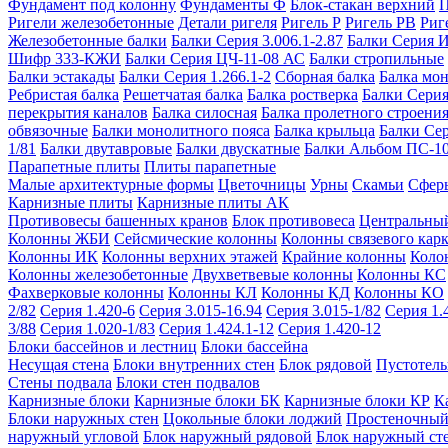
Фундамент под колонну
Фундаменты Ф
Блок-стакан верхний
П
Ригели железобетонные
Детали ригеля
Ригель Р
Ригель РВ
Риг
Железобетонные балки
Балки Серия 3.006.1-2.87
Балки Серия 
Шифр 333-КЖИ
Балки Серия ЦЧ-11-08 АС
Балки стропильные
Балки эстакады
Балки Серия 1.266.1-2
Сборная балка
Балка мо
Ребристая балка
Решетчатая балка
Балка ростверка
Балки Серия
перекрытия каналов
Балка силосная
Балка пролетного строени
обвязочные
Балки монолитного пояса
Балка крыльца
Балки Се
1/81
Балки двутавровые
Балки двускатные
Балки Альбом ПС-1
Парапетные плиты
Плиты парапетные
Малые архитектурные формы
Цветочницы
Урны
Скамьи
Сфер
Карнизные плиты
Карнизные плиты АК
Противовесы башенных кранов
Блок противовеса
Центральный
Колонны ЖБИ
Сейсмические колонны
Колонны связевого карк
Колонны ИК
Колонны верхних этажей
Крайние колонны
Коло
Колонны железобетонные
Двухветвевые колонны
Колонны КС
Фахверковые колонны
Колонны КЛ
Колонны КД
Колонны КО
2/82
Серия 1.420-6
Серия 3.015-16.94
Серия 3.015-1/82
Серия 1.
3/88
Серия 1.020-1/83
Серия 1.424.1-12
Серия 1.420-12
Блоки бассейнов и лестниц
Блоки бассейна
Несущая стена
Блоки внутренних стен
Блок рядовой
Пустотелы
Стены подвала
Блоки стен подвалов
Карнизные блоки
Карнизные блоки БК
Карнизные блоки КР
К
Блоки наружных стен
Цокольные блоки лоджий
Простеночный
наружный угловой
Блок наружный рядовой
Блок наружный ст