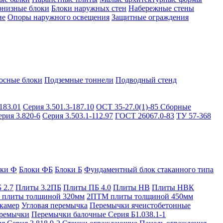
рнизные блоки
Блоки наружных стен
Набережные стены
ие
Опоры наружного освещения
Защитные ограждения
осные блоки
Подземные тоннели
Подводный стенд
183.01
Серия 3.501.3-187.10
ОСТ 35-27.0(1)-85
Сборные
ерия 3.820-6
Серия 3.503.1-112.97
ГОСТ 26067.0-83
ТУ 57-368
оки Ф
Блоки ФБ
Блоки Б
Фундаментный блок стаканного типа
 2.7
Плиты 3.2ПБ
Плиты ПБ 4.0
Плиты НВ
Плиты НВК
плиты толщиной 320мм
2ПТМ плиты толщиной 450мм
камер
Угловая перемычка
Перемычки ячеистобетонные
ремычки
Перемычки балочные Серия Б1.038.1-1