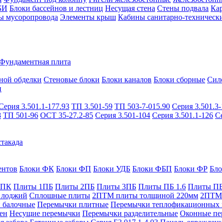
БИ
Блоки бассейнов и лестниц
Несущая стена
Стены подвала
Ка
ы мусоропровода
Элементы крыш
Кабины санитарно-техническ
Фундаментная плита
ной обделки
Стеновые блоки
Блоки каналов
Блоки сборные
Сил
и
Серия 3.501.1-177.93
ТП 3.501-59
ТП 503-7-015.90
Серия 3.501.3-
8
ТП 501-96
ОСТ 35-27.2-85
Серия 3.501-104
Серия 3.501.1-126
С
такада
ентов
Блоки ФК
Блоки ФП
Блоки УДБ
Блоки ФБП
Блоки ФР
Бл
1ПК
Плиты 1ПБ
Плиты 2ПБ
Плиты 3ПБ
Плиты ПБ 1.6
Плиты ПБ
 лоджий
Сплошные плиты
2ПТМ плиты толщиной 220мм
2ПТМ 
 балочные
Перемычки плитные
Перемычки теплофикационных 
ен
Несущие перемычки
Перемычки разделительные
Оконные пе