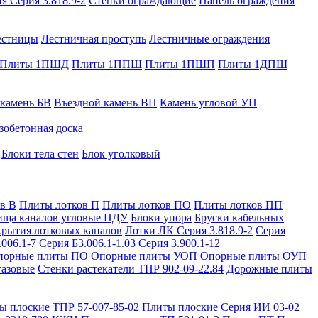
я Серия 3.818.9-2
Стенки ограждающие
Панель ограждения
естницы
Лестничная проступь
Лестничные ограждения
Плиты 1ПШД
Плиты 1ППШ
Плиты 1ПШП
Плиты 1ДПШ
 камень БВ
Въездной камень ВП
Камень угловой УП
зобетонная доска
Блоки тела стен
Блок уголковый
в В
Плиты лотков П
Плиты лотков ПО
Плиты лотков ПП
ища каналов угловые ПДУ
Блоки упора
Бруски кабельных
рытия лотковых каналов
Лотки ЛК Серия 3.818.9-2
Серия
.006.1-7
Серия Б3.006.1-1.03
Серия 3.900.1-12
порные плиты ПО
Опорные плиты УОП
Опорные плиты ОУП
газовые
Стенки растекатели ТПР 902-09-22.84
Дорожные плиты
ы плоские ТПР 57-007-85-02
Плиты плоские Серия ИИ 03-02