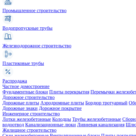
Промышленное строительство
Водопропускные трубы
Железнодорожное строительство
Пластиковые трубы
Распродажа
Частное домостроение
Фундаментные блоки
Плиты перекрытия
Перемычки железобе
Дорожное строительство
Дорожные плиты
Аэродромные плиты
Бордюр тротуарный
Об
Дорожные знаки
Дорожное покрытие
Инженерное строительство
Лотки железобетонные
Колодцы
Трубы железобетонные
Сборн
водоотвод
Канализационные люки
Ливневая канализация
Шлюз
Жилищное строительство
Сваи железобетонные
Вентиляционные блоки
Плиты покрыти