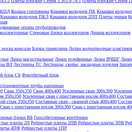
243-2
Плиты плоские Серия 3.503.9-78.1
Плиты плоские Серия 1
 КЦД
Кольца горловины
Крышки колодцев ПК
Крышки колодце
Крышки колодцев ПКЛ
Крышки колодцев 2ПП
Плиты днища
К
нная
одвижные опоры трубопроводов
 коллекторные
Стеновые блоки коллекторов
Днища коллекторов
 носка консоли
Блоки трамплина
Лотки водоотводные пластико
елые
Люки магистральные
Люки телефонные
Люки ВЧШГ
Люки
цы ВЛ
Лестницы ТС
Лестницы, скобы, закладные изделия
Запор
й блок СБ
Флютбетный блок
стоцементные трубы напорные
00
Сваи 350х350
Сваи 400х400
Усиленные сваи 300х300
Усиленн
ом 350х350
Усиленные сваи с приставным носом 400х400
Состав
ной стык 350х350
Составные сваи - сварной стык 400х400
Состав
Сваи с приставным носом 300х300
Сваи с приставным носом 40
онные блоки ВБ
Гипсобетонные вентблоки
стые плиты 2П
Ребристые плиты 2ПВ
Ребристые плиты 3ПВ
Ре
плиты 4ПФ
Ребристые плиты 1ПР