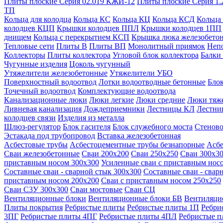
Плиты плоские Серия 02.019 КЖИ-12
Плиты плоские Серия 1.
ТП
Кольца для колодца
Кольца КС
Кольца КЦ
Кольца КСД
Кольца
колодцев КЦП
Крышки колодцев ППЛ
Крышки колодцев 1ПП
днищем
Кольца с перекрытием КСП
Крышка люка железобето
Тепловые сети
Плиты В
Плиты ВП
Монолитный приямок
Неп
Коллекторы
Плиты коллектора
Угловой блок коллектора
Балки
Чугунные изделия
Цоколь чугунный
Утяжелители железобетонные
Утяжелители УБО
Поверхностный водоотвод
Лотки водоотводные бетонные
Блок
Точечный водоотвод
Комплектующие водоотвода
Канализационные люки
Люки легкие
Люки средние
Люки тяж
Ливневая канализация
Дождеприемники
Лестницы КЛ
Лестни
колодцев связи
Изделия из металла
Шлюз-регулятор
Блок гасителя
Блок служебного моста
Стеново
Эстакада под трубопровод
Вставка железобетонная
Асбестовые трубы
Асбестоцементные трубы безнапорные
Асбе
Сваи железобетонные
Сваи 200х200
Сваи 250х250
Сваи 300х3
приставным носом 300х300
Усиленные сваи с приставным нос
Составные сваи - сварной стык 300х300
Составные сваи - свар
приставным носом 200х200
Сваи с приставным носом 250х250
Сваи С3У 300х300
Сваи мостовые
Сваи СЦ
Вентиляционные блоки
Вентиляционные блоки БВ
Вентиляци
Плиты покрытия
Ребристые плиты
Ребристые плиты 1П
Ребри
3ПГ
Ребристые плиты 4ПГ
Ребристые плиты 4ПЛ
Ребристые 