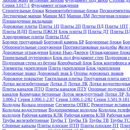
Заборы ЖБИ
Бетонные заборы
Фундамент под забор
Столбы дл
Серия 3.017-1
Фундамент ограждения
Строительные блоки
Керамзитобетонные блоки
Пескоцементн
Лестничные марши
Марши МЛ
Марши ЛМ
Лестничная площа
Площадочные вкладыши
Дорожные плиты
Плиты 1П
Плиты 2П
Плиты ПД
Плиты 1ПТ
Плиты ИДП
Плиты ПЖСН
Блок плиты П
Плиты ДТ
Плиты П
Аэродромные плиты
Плиты ПАГ
Бордюр тротуарный
Бортовой камень БР
Бордюрные блоки
Бор
Оборонительные сооружения
Противотанковые надолбы
Желез
Дорожные ограждения
Блоки Нью-Джерси
Ограждающие блок
Тоннельный путепровод
Блок под фундамент стен
Подпорная с
Подпорная стена из бетона
Коробчатый блок
Блок контрфорса 
Элементы укрепления
Плита укрепления
Блок укрепления
Дорожные знаки
Дорожный знак Б
Опоры дорожных знаков
Дорожное покрытие
Тактильная плитка
Тротуарная плита шес
Лотки железобетонные
Лотки Л
Лотки ЛК
Лотки водоотводны
Плиты каналов ПТО
Плиты каналов ПТУ
Опорные подушки 
каналов
Кормушки бетонные
Лоток междупутный
Лотки ЛР
Л
3.006-2
Серия 3.006.1-2.87
Серия 3.006.1-2/82
Серия 3.501.9-181
Колодцы
Кольца опорные
Сегменты ОПКС
Ремонтные вставк
Колодцы водосточные
Водоприемные колодцы
Колодцы теле
колодцев
Рабочая камера КЛК
Рабочая камера КЛВ
Рабочая ка
Трубы железобетонные
Трубы Т
Трубы ТБ
Трубы ТВ
Трубы ТС
Сборные каналы
Плиты плоские ПТП
Плиты плоские ПТ
Плит