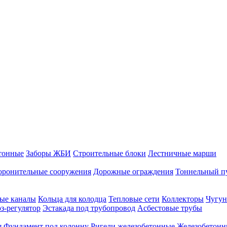
тонные
Заборы ЖБИ
Строительные блоки
Лестничные марши
оронительные сооружения
Дорожные ограждения
Тоннельный п
ые каналы
Кольца для колодца
Тепловые сети
Коллекторы
Чугун
-регулятор
Эстакада под трубопровод
Асбестовые трубы
я
Фундамент под колонну
Ригели железобетонные
Железобетонн