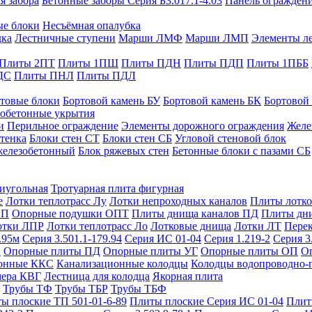
я забора
Бетонные заборы Серия Б3.017.1-4.03
Панель ограждени
ые блоки
Несъёмная опалубка
дка
Лестничные ступени
Марши ЛМФ
Марши ЛМП
Элементы л
Плиты 2ПТ
Плиты 1ПШ
Плиты ПДН
Плиты ПДП
Плиты 1ПББ
ДС
Плиты ПНЛ
Плиты ПДЛ
товые блоки
Бортовой камень БУ
Бортовой камень БК
Бортовой
обетонные укрытия
и
Перильное ограждение
Элементы дорожного ограждения
Желе
тенка
Блоки стен СТ
Блоки стен СБ
Угловой стеновой блок
железобетонный
Блок ряжевых стен
Бетонные блоки с пазами СБ
тиугольная
Тротуарная плита фигурная
е
Лотки теплотрасс Лу
Лотки непроходных каналов
Плиты лотко
ОП
Опорные подушки ОПТ
Плиты днища каналов ПД
Плиты дн
отки ЛПР
Лотки теплотрасс Ло
Лотковые днища
Лотки ЛТ
Перек
.95м
Серия 3.501.1-179.94
Серия ИС 01-04
Серия 1.219-2
Серия 3
и
Опорные плиты ПД
Опорные плиты УГ
Опорные плиты ОП
О
фонные ККС
Канализационные колодцы
Колодцы водопроводно-
мера КВГ
Лестница для колодца
Якорная плита
Трубы ТФ
Трубы ТБР
Трубы ТБФ
ы плоские ТП 501-01-6-89
Плиты плоские Серия ИС 01-04
Плит