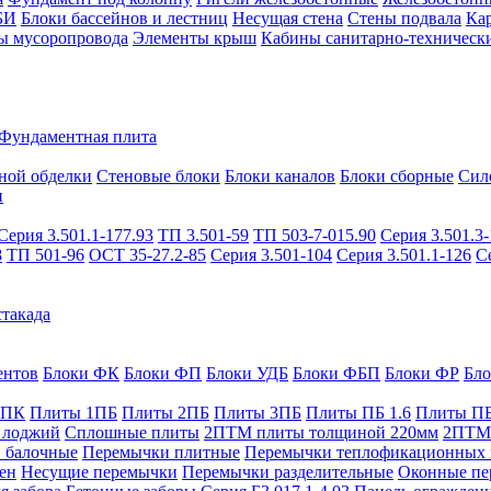
БИ
Блоки бассейнов и лестниц
Несущая стена
Стены подвала
Ка
ы мусоропровода
Элементы крыш
Кабины санитарно-техническ
Фундаментная плита
ной обделки
Стеновые блоки
Блоки каналов
Блоки сборные
Сил
и
Серия 3.501.1-177.93
ТП 3.501-59
ТП 503-7-015.90
Серия 3.501.3-
8
ТП 501-96
ОСТ 35-27.2-85
Серия 3.501-104
Серия 3.501.1-126
С
такада
ентов
Блоки ФК
Блоки ФП
Блоки УДБ
Блоки ФБП
Блоки ФР
Бл
1ПК
Плиты 1ПБ
Плиты 2ПБ
Плиты 3ПБ
Плиты ПБ 1.6
Плиты ПБ
 лоджий
Сплошные плиты
2ПТМ плиты толщиной 220мм
2ПТМ 
 балочные
Перемычки плитные
Перемычки теплофикационных 
ен
Несущие перемычки
Перемычки разделительные
Оконные пе