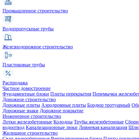
Промышленное строительство
Водопропускные трубы
Железнодорожное строительство
Пластиковые трубы
Распродажа
Частное домостроение
Фундаментные блоки
Плиты перекрытия
Перемычки железобе
Дорожное строительство
Дорожные плиты
Аэродромные плиты
Бордюр тротуарный
Об
Дорожные знаки
Дорожное покрытие
Инженерное строительство
Лотки железобетонные
Колодцы
Трубы железобетонные
Сборн
водоотвод
Канализационные люки
Ливневая канализация
Шлюз
Жилищное строительство
Сваи железобетонные
Вентиляционные блоки
Плиты покрыти