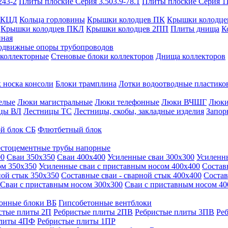
243-2
Плиты плоские Серия 3.503.9-78.1
Плиты плоские Серия 1
 КЦД
Кольца горловины
Крышки колодцев ПК
Крышки колодце
Крышки колодцев ПКЛ
Крышки колодцев 2ПП
Плиты днища
К
нная
одвижные опоры трубопроводов
 коллекторные
Стеновые блоки коллекторов
Днища коллекторов
 носка консоли
Блоки трамплина
Лотки водоотводные пластико
елые
Люки магистральные
Люки телефонные
Люки ВЧШГ
Люки
цы ВЛ
Лестницы ТС
Лестницы, скобы, закладные изделия
Запор
й блок СБ
Флютбетный блок
стоцементные трубы напорные
00
Сваи 350х350
Сваи 400х400
Усиленные сваи 300х300
Усиленн
ом 350х350
Усиленные сваи с приставным носом 400х400
Состав
ной стык 350х350
Составные сваи - сварной стык 400х400
Состав
Сваи с приставным носом 300х300
Сваи с приставным носом 40
онные блоки ВБ
Гипсобетонные вентблоки
стые плиты 2П
Ребристые плиты 2ПВ
Ребристые плиты 3ПВ
Ре
плиты 4ПФ
Ребристые плиты 1ПР