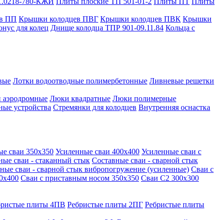
1.0218-780-КЖИ
Плиты плоские ТП 501-01-2
Плиты ПТ
Плиты
в ПП
Крышки колодцев ПВГ
Крышки колодцев ПВК
Крышки
онус для колец
Днище колодца ТПР 901-09.11.84
Кольца с
вые
Лотки водоотводные полимербетонные
Ливневые решетки
 аэродромные
Люки квадратные
Люки полимерные
ные устройства
Стремянки для колодцев
Внутренняя оснастка
ые сваи 350х350
Усиленные сваи 400х400
Усиленные сваи с
ные сваи - стаканный стык
Составные сваи - сварной стык
ные сваи - сварной стык вибропогружение (усиленные)
Сваи с
0х400
Сваи с приставным носом 350х350
Сваи С2 300х300
бристые плиты 4ПВ
Ребристые плиты 2ПГ
Ребристые плиты