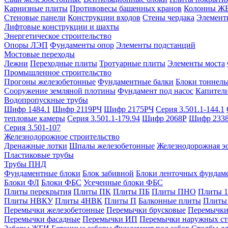
Карнизные плиты
Противовесы башенных кранов
Колонны Ж
Стеновые панели
Конструкции входов
Стены чердака
Элемент
Лифтовые конструкции и шахты
Энергетическое строительство
Опоры ЛЭП
Фундаменты опор
Элементы подстанций
Мостовые переходы
Лежни
Переходные плиты
Тротуарные плиты
Элементы моста
Промышленное строительство
Прогоны железобетонные
Фундаментные балки
Блоки тоннель
Сооружение земляной плотины
Фундамент под насос
Капител
Водопропускные трубы
Шифр 1484.1
Шифр 2119РЧ
Шифр 2175РЧ
Серия 3.501.1-144.1
тепловые камеры
Серия 3.501.1-179.94
Шифр 2068Р
Шифр 233
Серия 3.501-107
Железнодорожное строительство
Дренажные лотки
Шпалы железобетонные
Железнодорожная эс
Пластиковые трубы
Трубы ПНД
Фундаментные блоки
Блок забивной
Блоки ленточных фундам
Блоки ФЛ
Блоки ФБС
Усеченные блоки ФБС
Плиты перекрытия
Плиты ПК
Плиты ПБ
Плиты ПНО
Плиты 
Плиты НВКУ
Плиты 4НВК
Плиты П
Балконные плиты
Плиты
Перемычки железобетонные
Перемычки брусковые
Перемычки
Перемычки фасадные
Перемычки ИП
Перемычки наружных ст