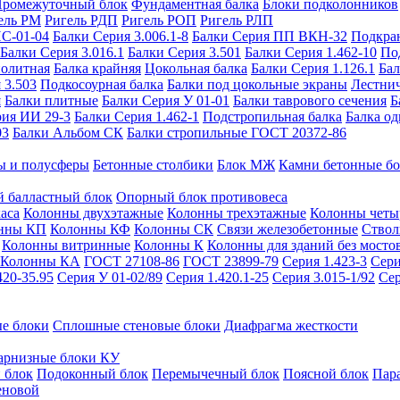
ромежуточный блок
Фундаментная балка
Блоки подколонников
ель РМ
Ригель РДП
Ригель РОП
Ригель РЛП
ИС-01-04
Балки Серия 3.006.1-8
Балки Серия ПП ВКН-32
Подкра
Балки Серия 3.016.1
Балки Серия 3.501
Балки Серия 1.462-10
По
нолитная
Балка крайняя
Цокольная балка
Балки Серия 1.126.1
Бал
 3.503
Подкосоурная балка
Балки под цокольные экраны
Лестнич
я
Балки плитные
Балки Серия У 01-01
Балки таврового сечения
Б
рия ИИ 29-3
Балки Серия 1.462-1
Подстропильная балка
Балка од
03
Балки Альбом СК
Балки стропильные ГОСТ 20372-86
ы и полусферы
Бетонные столбики
Блок МЖ
Камни бетонные б
 балластный блок
Опорный блок противовеса
аса
Колонны двухэтажные
Колонны трехэтажные
Колонны четы
нны КП
Колонны КФ
Колонны СК
Связи железобетонные
Ствол
Колонны витринные
Колонны К
Колонны для зданий без мосто
Колонны КА
ГОСТ 27108-86
ГОСТ 23899-79
Серия 1.423-3
Сери
420-35.95
Серия У 01-02/89
Серия 1.420.1-25
Серия 3.015-1/92
Сер
е блоки
Сплошные стеновые блоки
Диафрагма жесткости
арнизные блоки КУ
 блок
Подоконный блок
Перемычечный блок
Поясной блок
Пар
еновой