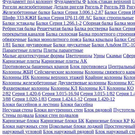
Фундамент под колонну
Фундаменты Ф
Блок-стакан верхний
П
Ригели железобетонные
Детали ригеля
Ригель Р
Ригель РВ
Риг
Железобетонные балки
Балки Серия 3.006.1-2.87
Балки Серия 
Шифр 333-КЖИ
Балки Серия ЦЧ-11-08 АС
Балки стропильные
Балки эстакады
Балки Серия 1.266.1-2
Сборная балка
Балка мо
Ребристая балка
Решетчатая балка
Балка ростверка
Балки Серия
перекрытия каналов
Балка силосная
Балка пролетного строени
обвязочные
Балки монолитного пояса
Балка крыльца
Балки Се
1/81
Балки двутавровые
Балки двускатные
Балки Альбом ПС-1
Парапетные плиты
Плиты парапетные
Малые архитектурные формы
Цветочницы
Урны
Скамьи
Сфер
Карнизные плиты
Карнизные плиты АК
Противовесы башенных кранов
Блок противовеса
Центральный
Колонны ЖБИ
Сейсмические колонны
Колонны связевого карк
Колонны ИК
Колонны верхних этажей
Крайние колонны
Коло
Колонны железобетонные
Двухветвевые колонны
Колонны КС
Фахверковые колонны
Колонны КЛ
Колонны КД
Колонны КО
2/82
Серия 1.420-6
Серия 3.015-16.94
Серия 3.015-1/82
Серия 1.
3/88
Серия 1.020-1/83
Серия 1.424.1-12
Серия 1.420-12
Блоки бассейнов и лестниц
Блоки бассейна
Несущая стена
Блоки внутренних стен
Блок рядовой
Пустотелы
Стены подвала
Блоки стен подвалов
Карнизные блоки
Карнизные блоки БК
Карнизные блоки КР
К
Блоки наружных стен
Цокольные блоки лоджий
Простеночный
наружный угловой
Блок наружный рядовой
Блок наружный ст