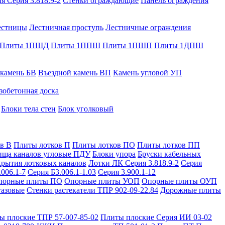
я Серия 3.818.9-2
Стенки ограждающие
Панель ограждения
естницы
Лестничная проступь
Лестничные ограждения
Плиты 1ПШД
Плиты 1ППШ
Плиты 1ПШП
Плиты 1ДПШ
 камень БВ
Въездной камень ВП
Камень угловой УП
зобетонная доска
Блоки тела стен
Блок уголковый
в В
Плиты лотков П
Плиты лотков ПО
Плиты лотков ПП
ища каналов угловые ПДУ
Блоки упора
Бруски кабельных
рытия лотковых каналов
Лотки ЛК Серия 3.818.9-2
Серия
.006.1-7
Серия Б3.006.1-1.03
Серия 3.900.1-12
порные плиты ПО
Опорные плиты УОП
Опорные плиты ОУП
газовые
Стенки растекатели ТПР 902-09-22.84
Дорожные плиты
ы плоские ТПР 57-007-85-02
Плиты плоские Серия ИИ 03-02