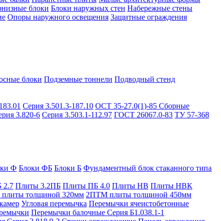
рнизные блоки
Блоки наружных стен
Набережные стены
ие
Опоры наружного освещения
Защитные ограждения
осные блоки
Подземные тоннели
Подводный стенд
183.01
Серия 3.501.3-187.10
ОСТ 35-27.0(1)-85
Сборные
ерия 3.820-6
Серия 3.503.1-112.97
ГОСТ 26067.0-83
ТУ 57-368
оки Ф
Блоки ФБ
Блоки Б
Фундаментный блок стаканного типа
 2.7
Плиты 3.2ПБ
Плиты ПБ 4.0
Плиты НВ
Плиты НВК
плиты толщиной 320мм
2ПТМ плиты толщиной 450мм
камер
Угловая перемычка
Перемычки ячеистобетонные
ремычки
Перемычки балочные Серия Б1.038.1-1