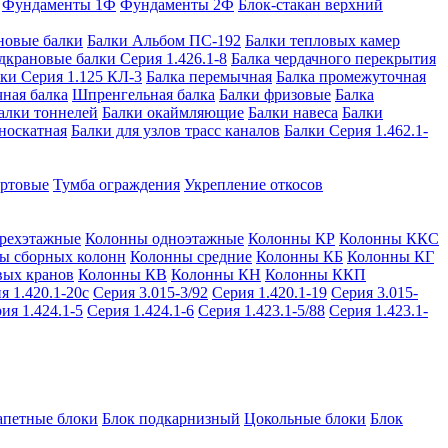
Фундаменты 1Ф
Фундаменты 2Ф
Блок-стакан верхний
новые балки
Балки Альбом ПС-192
Балки тепловых камер
дкрановые балки Серия 1.426.1-8
Балка чердачного перекрытия
ки Серия 1.125 КЛ-3
Балка перемычная
Балка промежуточная
ная балка
Шпренгельная балка
Балки фризовые
Балка
алки тоннелей
Балки окаймляющие
Балки навеса
Балки
носкатная
Балки для узлов трасс каналов
Балки Серия 1.462.1-
ортовые
Тумба ограждения
Укрепление откосов
рехэтажные
Колонны одноэтажные
Колонны КР
Колонны ККС
ы сборных колонн
Колонны средние
Колонны КБ
Колонны КГ
вых кранов
Колонны КВ
Колонны КН
Колонны ККП
я 1.420.1-20с
Серия 3.015-3/92
Серия 1.420.1-19
Серия 3.015-
ия 1.424.1-5
Серия 1.424.1-6
Серия 1.423.1-5/88
Серия 1.423.1-
апетные блоки
Блок подкарнизный
Цокольные блоки
Блок