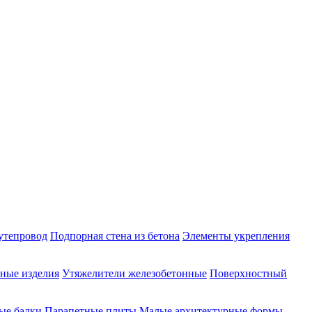
утепровод
Подпорная стена из бетона
Элементы укрепления
ные изделия
Утяжелители железобетонные
Поверхностный
ые балки
Парапетные плиты
Малые архитектурные формы