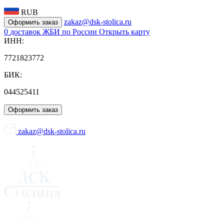
RUB
zakaz@dsk-stolica.ru
Оформить заказ
0
доставок ЖБИ по России
Открыть карту
ИНН:
7721823772
БИК:
044525411
Оформить заказ
zakaz@dsk-stolica.ru