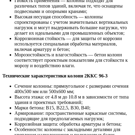
Гибкость применения — колонны подходят для
различных типов зданий, включая те, что оснащены
подвесными и опорными кранами;
Высокая несущая способность — колонны
спроектированы с учетом значительных вертикальных
нагрузок и могут выдерживать большие нагрузки, что
делает их идеальными для промышленных объектов;
Коррозионная стойкость — для защиты от коррозии
используется специальная обработка материалов,
включая арматуру и бетон;
Морозостойкость и влагостойкость — бетон колонн
соответствует проектным показателям для стойкости к
морозу и воздействию влаги.
Технические характеристики колонн 2ККС 96-3
Сечение колонны: прямоугольное с размерами сечения
400х500 мм или 500х600 мм;
Высота этажа: от 4.8 м до 10.8 м в зависимости от типа
здания и проектных требований;
Марки бетона: В15, В22,5, В30, В40;
Армирование: пространственные каркасные системы,
подходящие для предполагаемых нагрузок;
Коррозийная защита: обработка арматуры и бетона;
Особенности: колонны с закладными деталями для
крепления надколонников и подкрановых балок.