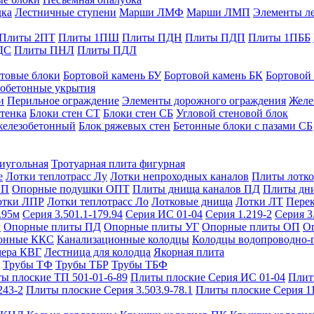
дка
Лестничные ступени
Марши ЛМФ
Марши ЛМП
Элементы л
Плиты 2ПТ
Плиты 1ПШ
Плиты ПДН
Плиты ПДП
Плиты 1ПББ
ДС
Плиты ПНЛ
Плиты ПДЛ
товые блоки
Бортовой камень БУ
Бортовой камень БК
Бортовой
обетонные укрытия
и
Перильное ограждение
Элементы дорожного ограждения
Желе
тенка
Блоки стен СТ
Блоки стен СБ
Угловой стеновой блок
железобетонный
Блок ряжевых стен
Бетонные блоки с пазами СБ
тиугольная
Тротуарная плита фигурная
е
Лотки теплотрасс Лу
Лотки непроходных каналов
Плиты лотко
ОП
Опорные подушки ОПТ
Плиты днища каналов ПД
Плиты дн
отки ЛПР
Лотки теплотрасс Ло
Лотковые днища
Лотки ЛТ
Перек
.95м
Серия 3.501.1-179.94
Серия ИС 01-04
Серия 1.219-2
Серия 3
и
Опорные плиты ПД
Опорные плиты УГ
Опорные плиты ОП
О
фонные ККС
Канализационные колодцы
Колодцы водопроводно-
мера КВГ
Лестница для колодца
Якорная плита
Трубы ТФ
Трубы ТБР
Трубы ТБФ
ы плоские ТП 501-01-6-89
Плиты плоские Серия ИС 01-04
Плит
243-2
Плиты плоские Серия 3.503.9-78.1
Плиты плоские Серия 1