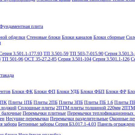
Фундаментная плита
ной обделки
Стеновые блоки
Блоки каналов
Блоки сборные
Сил
и
Серия 3.501.1-177.93
ТП 3.501-59
ТП 503-7-015.90
Серия 3.501.3-
8
ТП 501-96
ОСТ 35-27.2-85
Серия 3.501-104
Серия 3.501.1-126
С
такада
ентов
Блоки ФК
Блоки ФП
Блоки УДБ
Блоки ФБП
Блоки ФР
Бл
1ПК
Плиты 1ПБ
Плиты 2ПБ
Плиты 3ПБ
Плиты ПБ 1.6
Плиты ПБ
 лоджий
Сплошные плиты
2ПТМ плиты толщиной 220мм
2ПТМ 
 балочные
Перемычки плитные
Перемычки теплофикационных 
ен
Несущие перемычки
Перемычки разделительные
Оконные пе
я забора
Бетонные заборы Серия Б3.017.1-4.03
Панель ограждени
ые блоки
Несъёмная опалубка