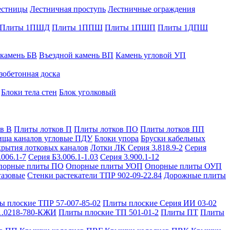
естницы
Лестничная проступь
Лестничные ограждения
Плиты 1ПШД
Плиты 1ППШ
Плиты 1ПШП
Плиты 1ДПШ
 камень БВ
Въездной камень ВП
Камень угловой УП
зобетонная доска
Блоки тела стен
Блок уголковый
в В
Плиты лотков П
Плиты лотков ПО
Плиты лотков ПП
ища каналов угловые ПДУ
Блоки упора
Бруски кабельных
рытия лотковых каналов
Лотки ЛК Серия 3.818.9-2
Серия
.006.1-7
Серия Б3.006.1-1.03
Серия 3.900.1-12
порные плиты ПО
Опорные плиты УОП
Опорные плиты ОУП
газовые
Стенки растекатели ТПР 902-09-22.84
Дорожные плиты
ы плоские ТПР 57-007-85-02
Плиты плоские Серия ИИ 03-02
1.0218-780-КЖИ
Плиты плоские ТП 501-01-2
Плиты ПТ
Плиты