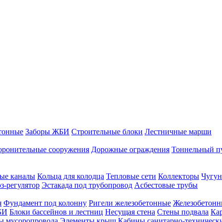
тонные
Заборы ЖБИ
Строительные блоки
Лестничные марши
оронительные сооружения
Дорожные ограждения
Тоннельный п
ые каналы
Кольца для колодца
Тепловые сети
Коллекторы
Чугун
-регулятор
Эстакада под трубопровод
Асбестовые трубы
я
Фундамент под колонну
Ригели железобетонные
Железобетонн
БИ
Блоки бассейнов и лестниц
Несущая стена
Стены подвала
Ка
ы мусоропровода
Элементы крыш
Кабины санитарно-техническ