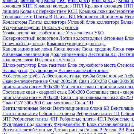
Кольца для колодца
Кольца КС
Кольца КЦ
Кольца КСД
Кольца
колодцев КЦП
Крышки колодцев ППЛ
Крышки колодцев 1ПП
днищем
Кольца с перекрытием КСП
Крышка люка железобето
Тепловые сети
Плиты В
Плиты ВП
Монолитный приямок
Неп
Коллекторы
Плиты коллектора
Угловой блок коллектора
Балки
Чугунные изделия
Цоколь чугунный
Утяжелители железобетонные
Утяжелители УБО
Поверхностный водоотвод
Лотки водоотводные бетонные
Блок
Точечный водоотвод
Комплектующие водоотвода
Канализационные люки
Люки легкие
Люки средние
Люки тяж
Ливневая канализация
Дождеприемники
Лестницы КЛ
Лестни
колодцев связи
Изделия из металла
Шлюз-регулятор
Блок гасителя
Блок служебного моста
Стеново
Эстакада под трубопровод
Вставка железобетонная
Асбестовые трубы
Асбестоцементные трубы безнапорные
Асбе
Сваи железобетонные
Сваи 200х200
Сваи 250х250
Сваи 300х3
приставным носом 300х300
Усиленные сваи с приставным нос
Составные сваи - сварной стык 300х300
Составные сваи - свар
приставным носом 200х200
Сваи с приставным носом 250х250
Сваи С3У 300х300
Сваи мостовые
Сваи СЦ
Вентиляционные блоки
Вентиляционные блоки БВ
Вентиляци
Плиты покрытия
Ребристые плиты
Ребристые плиты 1П
Ребри
3ПГ
Ребристые плиты 4ПГ
Ребристые плиты 4ПЛ
Ребристые 
Фундамент под колонну
Фундаменты Ф
Блок-стакан верхний
П
Ригели железобетонные
Детали ригеля
Ригель Р
Ригель РВ
Риг