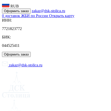
RUB
zakaz@dsk-stolica.ru
Оформить заказ
0
доставок ЖБИ по России
Открыть карту
ИНН:
7721823772
БИК:
044525411
Оформить заказ
zakaz@dsk-stolica.ru