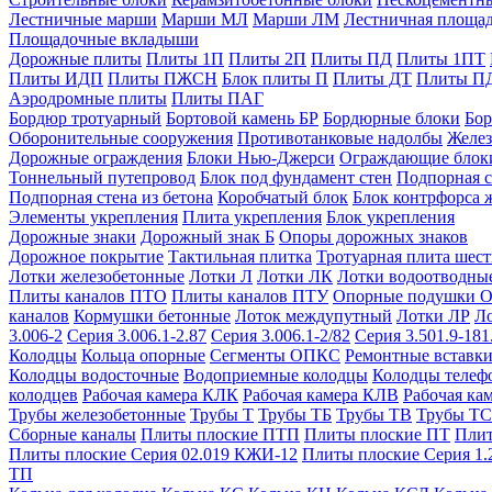
Лестничные марши
Марши МЛ
Марши ЛМ
Лестничная площа
Площадочные вкладыши
Дорожные плиты
Плиты 1П
Плиты 2П
Плиты ПД
Плиты 1ПТ
Плиты ИДП
Плиты ПЖСН
Блок плиты П
Плиты ДТ
Плиты П
Аэродромные плиты
Плиты ПАГ
Бордюр тротуарный
Бортовой камень БР
Бордюрные блоки
Бор
Оборонительные сооружения
Противотанковые надолбы
Желез
Дорожные ограждения
Блоки Нью-Джерси
Ограждающие блок
Тоннельный путепровод
Блок под фундамент стен
Подпорная с
Подпорная стена из бетона
Коробчатый блок
Блок контрфорса 
Элементы укрепления
Плита укрепления
Блок укрепления
Дорожные знаки
Дорожный знак Б
Опоры дорожных знаков
Дорожное покрытие
Тактильная плитка
Тротуарная плита шес
Лотки железобетонные
Лотки Л
Лотки ЛК
Лотки водоотводны
Плиты каналов ПТО
Плиты каналов ПТУ
Опорные подушки 
каналов
Кормушки бетонные
Лоток междупутный
Лотки ЛР
Л
3.006-2
Серия 3.006.1-2.87
Серия 3.006.1-2/82
Серия 3.501.9-181
Колодцы
Кольца опорные
Сегменты ОПКС
Ремонтные вставк
Колодцы водосточные
Водоприемные колодцы
Колодцы теле
колодцев
Рабочая камера КЛК
Рабочая камера КЛВ
Рабочая ка
Трубы железобетонные
Трубы Т
Трубы ТБ
Трубы ТВ
Трубы ТС
Сборные каналы
Плиты плоские ПТП
Плиты плоские ПТ
Плит
Плиты плоские Серия 02.019 КЖИ-12
Плиты плоские Серия 1.
ТП