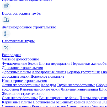
Водопропускные трубы
Железнодорожное строительство
Пластиковые трубы
Распродажа
Частное домостроение
Фундаментные блоки
Плиты перекрытия
Перемычки железобе
Дорожное строительство
Дорожные плиты
Аэродромные плиты
Бордюр тротуарный
Об
Дорожные знаки
Дорожное покрытие
Инженерное строительство
Лотки железобетонные
Колодцы
Трубы железобетонные
Сборн
водоотвод
Канализационные люки
Ливневая канализация
Шлюз
Жилищное строительство
Сваи железобетонные
Вентиляционные блоки
Плиты покрыти
Карнизные плиты
Противовесы башенных кранов
Колонны Ж
Стеновые панели
Конструкции входов
Стены чердака
Элемент