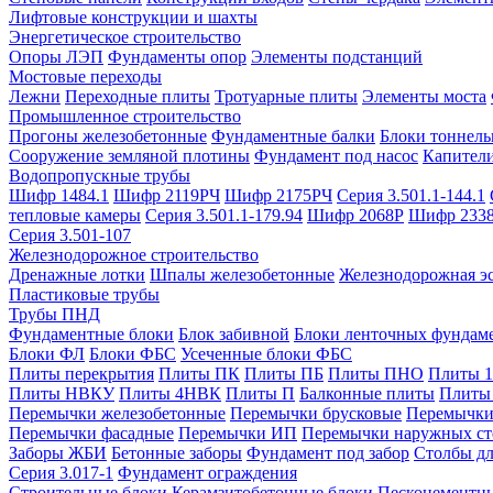
Лифтовые конструкции и шахты
Энергетическое строительство
Опоры ЛЭП
Фундаменты опор
Элементы подстанций
Мостовые переходы
Лежни
Переходные плиты
Тротуарные плиты
Элементы моста
Промышленное строительство
Прогоны железобетонные
Фундаментные балки
Блоки тоннель
Сооружение земляной плотины
Фундамент под насос
Капител
Водопропускные трубы
Шифр 1484.1
Шифр 2119РЧ
Шифр 2175РЧ
Серия 3.501.1-144.1
тепловые камеры
Серия 3.501.1-179.94
Шифр 2068Р
Шифр 233
Серия 3.501-107
Железнодорожное строительство
Дренажные лотки
Шпалы железобетонные
Железнодорожная эс
Пластиковые трубы
Трубы ПНД
Фундаментные блоки
Блок забивной
Блоки ленточных фундам
Блоки ФЛ
Блоки ФБС
Усеченные блоки ФБС
Плиты перекрытия
Плиты ПК
Плиты ПБ
Плиты ПНО
Плиты 
Плиты НВКУ
Плиты 4НВК
Плиты П
Балконные плиты
Плиты
Перемычки железобетонные
Перемычки брусковые
Перемычки
Перемычки фасадные
Перемычки ИП
Перемычки наружных ст
Заборы ЖБИ
Бетонные заборы
Фундамент под забор
Столбы дл
Серия 3.017-1
Фундамент ограждения
Строительные блоки
Керамзитобетонные блоки
Пескоцементн