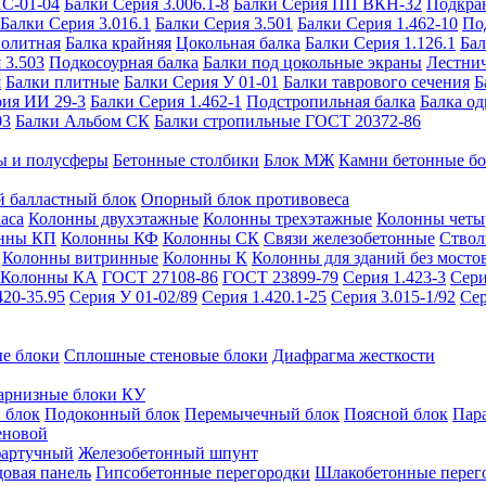
ИС-01-04
Балки Серия 3.006.1-8
Балки Серия ПП ВКН-32
Подкра
Балки Серия 3.016.1
Балки Серия 3.501
Балки Серия 1.462-10
По
нолитная
Балка крайняя
Цокольная балка
Балки Серия 1.126.1
Бал
 3.503
Подкосоурная балка
Балки под цокольные экраны
Лестнич
я
Балки плитные
Балки Серия У 01-01
Балки таврового сечения
Б
рия ИИ 29-3
Балки Серия 1.462-1
Подстропильная балка
Балка од
03
Балки Альбом СК
Балки стропильные ГОСТ 20372-86
ы и полусферы
Бетонные столбики
Блок МЖ
Камни бетонные б
 балластный блок
Опорный блок противовеса
аса
Колонны двухэтажные
Колонны трехэтажные
Колонны четы
нны КП
Колонны КФ
Колонны СК
Связи железобетонные
Ствол
Колонны витринные
Колонны К
Колонны для зданий без мосто
Колонны КА
ГОСТ 27108-86
ГОСТ 23899-79
Серия 1.423-3
Сери
420-35.95
Серия У 01-02/89
Серия 1.420.1-25
Серия 3.015-1/92
Сер
е блоки
Сплошные стеновые блоки
Диафрагма жесткости
арнизные блоки КУ
 блок
Подоконный блок
Перемычечный блок
Поясной блок
Пар
еновой
фартучный
Железобетонный шпунт
довая панель
Гипсобетонные перегородки
Шлакобетонные перег