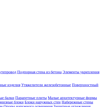
утепровод
Подпорная стена из бетона
Элементы укрепления
ные изделия
Утяжелители железобетонные
Поверхностный
ые балки
Парапетные плиты
Малые архитектурные формы
рнизные блоки
Блоки наружных стен
Набережные стены
ие
Опоры наружного освещения
Защитные ограждения