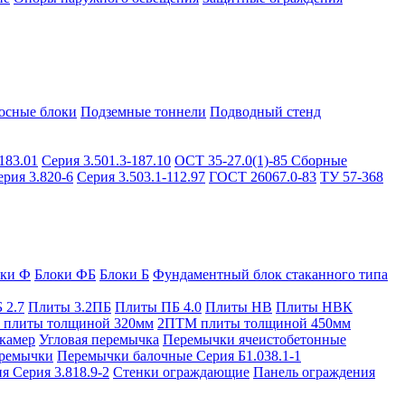
осные блоки
Подземные тоннели
Подводный стенд
183.01
Серия 3.501.3-187.10
ОСТ 35-27.0(1)-85
Сборные
ерия 3.820-6
Серия 3.503.1-112.97
ГОСТ 26067.0-83
ТУ 57-368
оки Ф
Блоки ФБ
Блоки Б
Фундаментный блок стаканного типа
 2.7
Плиты 3.2ПБ
Плиты ПБ 4.0
Плиты НВ
Плиты НВК
плиты толщиной 320мм
2ПТМ плиты толщиной 450мм
камер
Угловая перемычка
Перемычки ячеистобетонные
ремычки
Перемычки балочные Серия Б1.038.1-1
я Серия 3.818.9-2
Стенки ограждающие
Панель ограждения