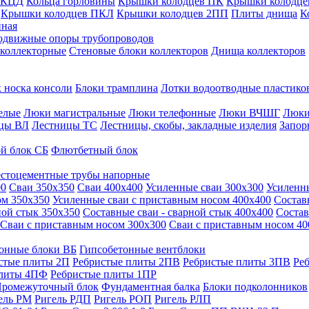
 КЦД
Кольца горловины
Крышки колодцев ПК
Крышки колодце
Крышки колодцев ПКЛ
Крышки колодцев 2ПП
Плиты днища
К
нная
одвижные опоры трубопроводов
 коллекторные
Стеновые блоки коллекторов
Днища коллекторов
 носка консоли
Блоки трамплина
Лотки водоотводные пластико
елые
Люки магистральные
Люки телефонные
Люки ВЧШГ
Люки
цы ВЛ
Лестницы ТС
Лестницы, скобы, закладные изделия
Запор
й блок СБ
Флютбетный блок
стоцементные трубы напорные
00
Сваи 350х350
Сваи 400х400
Усиленные сваи 300х300
Усиленн
ом 350х350
Усиленные сваи с приставным носом 400х400
Состав
ной стык 350х350
Составные сваи - сварной стык 400х400
Состав
Сваи с приставным носом 300х300
Сваи с приставным носом 40
онные блоки ВБ
Гипсобетонные вентблоки
стые плиты 2П
Ребристые плиты 2ПВ
Ребристые плиты 3ПВ
Ре
плиты 4ПФ
Ребристые плиты 1ПР
ромежуточный блок
Фундаментная балка
Блоки подколонников
ель РМ
Ригель РДП
Ригель РОП
Ригель РЛП