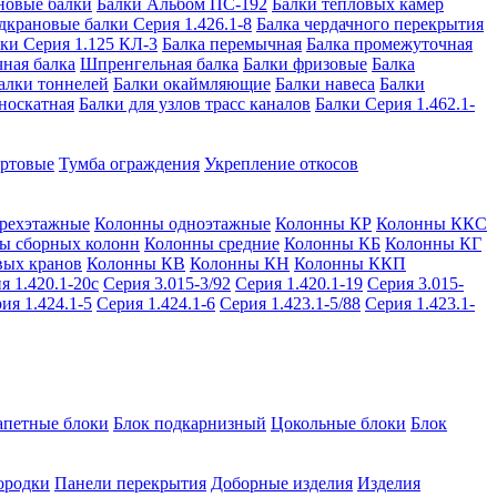
новые балки
Балки Альбом ПС-192
Балки тепловых камер
дкрановые балки Серия 1.426.1-8
Балка чердачного перекрытия
ки Серия 1.125 КЛ-3
Балка перемычная
Балка промежуточная
ная балка
Шпренгельная балка
Балки фризовые
Балка
алки тоннелей
Балки окаймляющие
Балки навеса
Балки
носкатная
Балки для узлов трасс каналов
Балки Серия 1.462.1-
ортовые
Тумба ограждения
Укрепление откосов
рехэтажные
Колонны одноэтажные
Колонны КР
Колонны ККС
ы сборных колонн
Колонны средние
Колонны КБ
Колонны КГ
вых кранов
Колонны КВ
Колонны КН
Колонны ККП
я 1.420.1-20с
Серия 3.015-3/92
Серия 1.420.1-19
Серия 3.015-
ия 1.424.1-5
Серия 1.424.1-6
Серия 1.423.1-5/88
Серия 1.423.1-
апетные блоки
Блок подкарнизный
Цокольные блоки
Блок
ородки
Панели перекрытия
Доборные изделия
Изделия