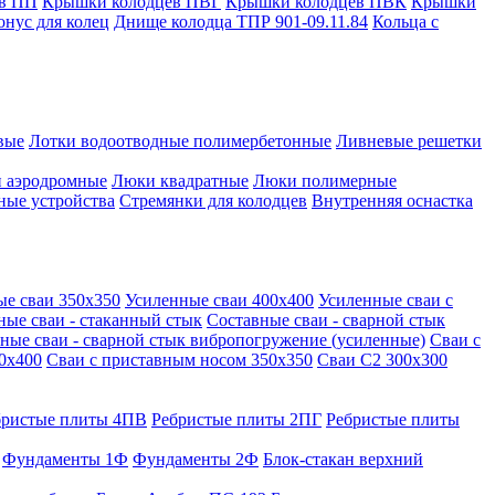
в ПП
Крышки колодцев ПВГ
Крышки колодцев ПВК
Крышки
онус для колец
Днище колодца ТПР 901-09.11.84
Кольца с
вые
Лотки водоотводные полимербетонные
Ливневые решетки
 аэродромные
Люки квадратные
Люки полимерные
ные устройства
Стремянки для колодцев
Внутренняя оснастка
ые сваи 350х350
Усиленные сваи 400х400
Усиленные сваи с
ные сваи - стаканный стык
Составные сваи - сварной стык
ные сваи - сварной стык вибропогружение (усиленные)
Сваи с
0х400
Сваи с приставным носом 350х350
Сваи С2 300х300
бристые плиты 4ПВ
Ребристые плиты 2ПГ
Ребристые плиты
Фундаменты 1Ф
Фундаменты 2Ф
Блок-стакан верхний