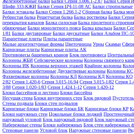
Железобетонные балки
Балки Серия 3.006.1-2.87
Балки Серия 
Шифр 333-КЖИ
Балки Серия ЦЧ-11-08 АС
Балки стропильные
Балки эстакады
Балки Серия 1.266.1-2
Сборная балка
Балка мо
Ребристая балка
Решетчатая балка
Балка ростверка
Балки Серия
перекрытия каналов
Балка силосная
Балка пролетного строени
обвязочные
Балки монолитного пояса
Балка крыльца
Балки Се
1/81
Балки двутавровые
Балки двускатные
Балки Альбом ПС-1
Парапетные плиты
Плиты парапетные
Малые архитектурные формы
Цветочницы
Урны
Скамьи
Сфер
Карнизные плиты
Карнизные плиты АК
Противовесы башенных кранов
Блок противовеса
Центральный
Колонны ЖБИ
Сейсмические колонны
Колонны связевого карк
Колонны ИК
Колонны верхних этажей
Крайние колонны
Коло
Колонны железобетонные
Двухветвевые колонны
Колонны КС
Фахверковые колонны
Колонны КЛ
Колонны КД
Колонны КО
2/82
Серия 1.420-6
Серия 3.015-16.94
Серия 3.015-1/82
Серия 1.
3/88
Серия 1.020-1/83
Серия 1.424.1-12
Серия 1.420-12
Блоки бассейнов и лестниц
Блоки бассейна
Несущая стена
Блоки внутренних стен
Блок рядовой
Пустотелы
Стены подвала
Блоки стен подвалов
Карнизные блоки
Карнизные блоки БК
Карнизные блоки КР
К
Блоки наружных стен
Цокольные блоки лоджий
Простеночный
наружный угловой
Блок наружный рядовой
Блок наружный ст
Набережные стены
Блоки набережных
Блок стен набережных 
Стеновые панели
Угловой блок
Наружные стеновые панели
Ря