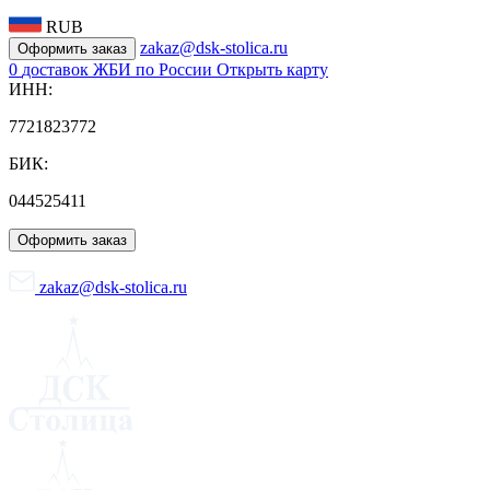
RUB
zakaz@dsk-stolica.ru
Оформить заказ
0
доставок ЖБИ по России
Открыть карту
ИНН:
7721823772
БИК:
044525411
Оформить заказ
zakaz@dsk-stolica.ru