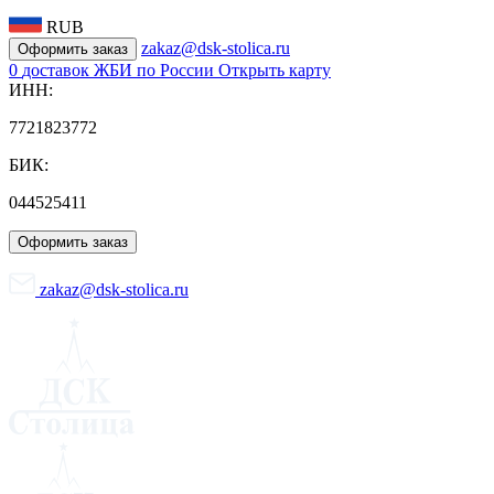
RUB
zakaz@dsk-stolica.ru
Оформить заказ
0
доставок ЖБИ по России
Открыть карту
ИНН:
7721823772
БИК:
044525411
Оформить заказ
zakaz@dsk-stolica.ru