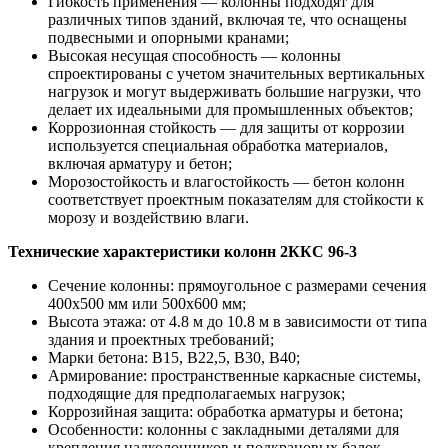
Гибкость применения — колонны подходят для
различных типов зданий, включая те, что оснащены
подвесными и опорными кранами;
Высокая несущая способность — колонны
спроектированы с учетом значительных вертикальных
нагрузок и могут выдерживать большие нагрузки, что
делает их идеальными для промышленных объектов;
Коррозионная стойкость — для защиты от коррозии
используется специальная обработка материалов,
включая арматуру и бетон;
Морозостойкость и влагостойкость — бетон колонн
соответствует проектным показателям для стойкости к
морозу и воздействию влаги.
Технические характеристики колонн 2ККС 96-3
Сечение колонны: прямоугольное с размерами сечения
400х500 мм или 500х600 мм;
Высота этажа: от 4.8 м до 10.8 м в зависимости от типа
здания и проектных требований;
Марки бетона: В15, В22,5, В30, В40;
Армирование: пространственные каркасные системы,
подходящие для предполагаемых нагрузок;
Коррозийная защита: обработка арматуры и бетона;
Особенности: колонны с закладными деталями для
крепления надколонников и подкрановых балок.