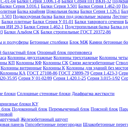
ИС-01-04
Балки Серия 3.006.1-8
Балки Серия ПП ВКН-32
Подкра
Балки Серия 3.016.1
Балки Серия 3.501
Балки Серия 1.462-10
По
нолитная
Балка крайняя
Цокольная балка
Балки Серия 1.126.1
Бал
 3.503
Подкосоурная балка
Балки под цокольные экраны
Лестнич
я
Балки плитные
Балки Серия У 01-01
Балки таврового сечения
Б
рия ИИ 29-3
Балки Серия 1.462-1
Подстропильная балка
Балка од
03
Балки Альбом СК
Балки стропильные ГОСТ 20372-86
ы и полусферы
Бетонные столбики
Блок МЖ
Камни бетонные б
 балластный блок
Опорный блок противовеса
аса
Колонны двухэтажные
Колонны трехэтажные
Колонны четы
нны КП
Колонны КФ
Колонны СК
Связи железобетонные
Ствол
Колонны витринные
Колонны К
Колонны для зданий без мосто
Колонны КА
ГОСТ 27108-86
ГОСТ 23899-79
Серия 1.423-3
Сери
420-35.95
Серия У 01-02/89
Серия 1.420.1-25
Серия 3.015-1/92
Сер
е блоки
Сплошные стеновые блоки
Диафрагма жесткости
арнизные блоки КУ
 блок
Подоконный блок
Перемычечный блок
Поясной блок
Пар
еновой
фартучный
Железобетонный шпунт
довая панель
Гипсобетонные перегородки
Шлакобетонные перег