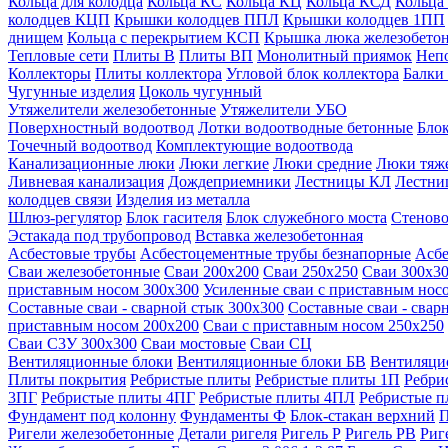
Кольца для колодца
Кольца КС
Кольца КЦ
Кольца КСД
Кольца
колодцев КЦП
Крышки колодцев ППЛ
Крышки колодцев 1ПП
днищем
Кольца с перекрытием КСП
Крышка люка железобето
Тепловые сети
Плиты В
Плиты ВП
Монолитный приямок
Неп
Коллекторы
Плиты коллектора
Угловой блок коллектора
Балки
Чугунные изделия
Цоколь чугунный
Утяжелители железобетонные
Утяжелители УБО
Поверхностный водоотвод
Лотки водоотводные бетонные
Блок
Точечный водоотвод
Комплектующие водоотвода
Канализационные люки
Люки легкие
Люки средние
Люки тяж
Ливневая канализация
Дождеприемники
Лестницы КЛ
Лестни
колодцев связи
Изделия из металла
Шлюз-регулятор
Блок гасителя
Блок служебного моста
Стеново
Эстакада под трубопровод
Вставка железобетонная
Асбестовые трубы
Асбестоцементные трубы безнапорные
Асбе
Сваи железобетонные
Сваи 200х200
Сваи 250х250
Сваи 300х3
приставным носом 300х300
Усиленные сваи с приставным нос
Составные сваи - сварной стык 300х300
Составные сваи - свар
приставным носом 200х200
Сваи с приставным носом 250х250
Сваи С3У 300х300
Сваи мостовые
Сваи СЦ
Вентиляционные блоки
Вентиляционные блоки БВ
Вентиляци
Плиты покрытия
Ребристые плиты
Ребристые плиты 1П
Ребри
3ПГ
Ребристые плиты 4ПГ
Ребристые плиты 4ПЛ
Ребристые 
Фундамент под колонну
Фундаменты Ф
Блок-стакан верхний
П
Ригели железобетонные
Детали ригеля
Ригель Р
Ригель РВ
Риг