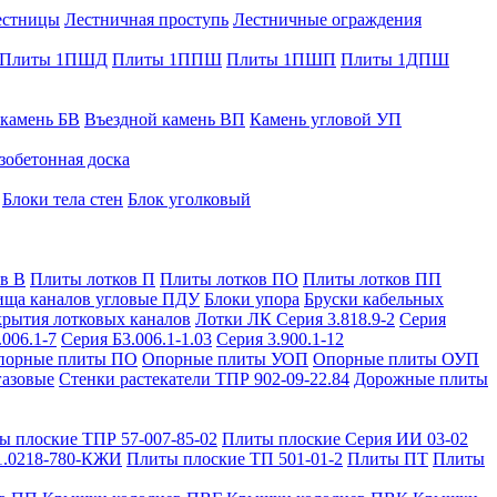
естницы
Лестничная проступь
Лестничные ограждения
Плиты 1ПШД
Плиты 1ППШ
Плиты 1ПШП
Плиты 1ДПШ
 камень БВ
Въездной камень ВП
Камень угловой УП
зобетонная доска
Блоки тела стен
Блок уголковый
в В
Плиты лотков П
Плиты лотков ПО
Плиты лотков ПП
ища каналов угловые ПДУ
Блоки упора
Бруски кабельных
рытия лотковых каналов
Лотки ЛК Серия 3.818.9-2
Серия
.006.1-7
Серия Б3.006.1-1.03
Серия 3.900.1-12
порные плиты ПО
Опорные плиты УОП
Опорные плиты ОУП
газовые
Стенки растекатели ТПР 902-09-22.84
Дорожные плиты
ы плоские ТПР 57-007-85-02
Плиты плоские Серия ИИ 03-02
1.0218-780-КЖИ
Плиты плоские ТП 501-01-2
Плиты ПТ
Плиты