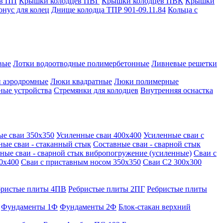
в ПП
Крышки колодцев ПВГ
Крышки колодцев ПВК
Крышки
онус для колец
Днище колодца ТПР 901-09.11.84
Кольца с
вые
Лотки водоотводные полимербетонные
Ливневые решетки
 аэродромные
Люки квадратные
Люки полимерные
ные устройства
Стремянки для колодцев
Внутренняя оснастка
ые сваи 350х350
Усиленные сваи 400х400
Усиленные сваи с
ные сваи - стаканный стык
Составные сваи - сварной стык
ные сваи - сварной стык вибропогружение (усиленные)
Сваи с
0х400
Сваи с приставным носом 350х350
Сваи С2 300х300
бристые плиты 4ПВ
Ребристые плиты 2ПГ
Ребристые плиты
Фундаменты 1Ф
Фундаменты 2Ф
Блок-стакан верхний