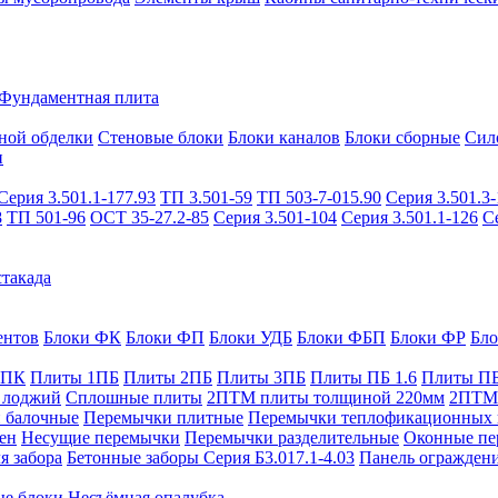
Фундаментная плита
ной обделки
Стеновые блоки
Блоки каналов
Блоки сборные
Сил
и
Серия 3.501.1-177.93
ТП 3.501-59
ТП 503-7-015.90
Серия 3.501.3-
8
ТП 501-96
ОСТ 35-27.2-85
Серия 3.501-104
Серия 3.501.1-126
С
такада
ентов
Блоки ФК
Блоки ФП
Блоки УДБ
Блоки ФБП
Блоки ФР
Бл
1ПК
Плиты 1ПБ
Плиты 2ПБ
Плиты 3ПБ
Плиты ПБ 1.6
Плиты ПБ
 лоджий
Сплошные плиты
2ПТМ плиты толщиной 220мм
2ПТМ 
 балочные
Перемычки плитные
Перемычки теплофикационных 
ен
Несущие перемычки
Перемычки разделительные
Оконные пе
я забора
Бетонные заборы Серия Б3.017.1-4.03
Панель ограждени
ые блоки
Несъёмная опалубка