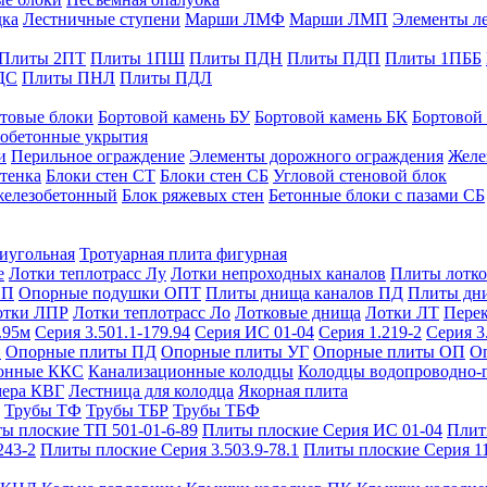
дка
Лестничные ступени
Марши ЛМФ
Марши ЛМП
Элементы л
Плиты 2ПТ
Плиты 1ПШ
Плиты ПДН
Плиты ПДП
Плиты 1ПББ
ДС
Плиты ПНЛ
Плиты ПДЛ
товые блоки
Бортовой камень БУ
Бортовой камень БК
Бортовой
обетонные укрытия
и
Перильное ограждение
Элементы дорожного ограждения
Желе
тенка
Блоки стен СТ
Блоки стен СБ
Угловой стеновой блок
железобетонный
Блок ряжевых стен
Бетонные блоки с пазами СБ
тиугольная
Тротуарная плита фигурная
е
Лотки теплотрасс Лу
Лотки непроходных каналов
Плиты лотко
ОП
Опорные подушки ОПТ
Плиты днища каналов ПД
Плиты дн
отки ЛПР
Лотки теплотрасс Ло
Лотковые днища
Лотки ЛТ
Перек
.95м
Серия 3.501.1-179.94
Серия ИС 01-04
Серия 1.219-2
Серия 3
и
Опорные плиты ПД
Опорные плиты УГ
Опорные плиты ОП
О
фонные ККС
Канализационные колодцы
Колодцы водопроводно-
мера КВГ
Лестница для колодца
Якорная плита
Трубы ТФ
Трубы ТБР
Трубы ТБФ
ы плоские ТП 501-01-6-89
Плиты плоские Серия ИС 01-04
Плит
243-2
Плиты плоские Серия 3.503.9-78.1
Плиты плоские Серия 1