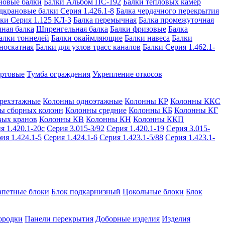
новые балки
Балки Альбом ПС-192
Балки тепловых камер
дкрановые балки Серия 1.426.1-8
Балка чердачного перекрытия
ки Серия 1.125 КЛ-3
Балка перемычная
Балка промежуточная
ная балка
Шпренгельная балка
Балки фризовые
Балка
алки тоннелей
Балки окаймляющие
Балки навеса
Балки
носкатная
Балки для узлов трасс каналов
Балки Серия 1.462.1-
ортовые
Тумба ограждения
Укрепление откосов
рехэтажные
Колонны одноэтажные
Колонны КР
Колонны ККС
ы сборных колонн
Колонны средние
Колонны КБ
Колонны КГ
вых кранов
Колонны КВ
Колонны КН
Колонны ККП
я 1.420.1-20с
Серия 3.015-3/92
Серия 1.420.1-19
Серия 3.015-
ия 1.424.1-5
Серия 1.424.1-6
Серия 1.423.1-5/88
Серия 1.423.1-
апетные блоки
Блок подкарнизный
Цокольные блоки
Блок
ородки
Панели перекрытия
Доборные изделия
Изделия