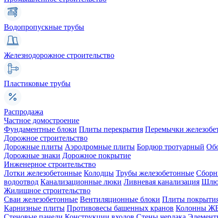
Водопропускные трубы
Железнодорожное строительство
Пластиковые трубы
Распродажа
Частное домостроение
Фундаментные блоки
Плиты перекрытия
Перемычки железобе
Дорожное строительство
Дорожные плиты
Аэродромные плиты
Бордюр тротуарный
Об
Дорожные знаки
Дорожное покрытие
Инженерное строительство
Лотки железобетонные
Колодцы
Трубы железобетонные
Сборн
водоотвод
Канализационные люки
Ливневая канализация
Шлюз
Жилищное строительство
Сваи железобетонные
Вентиляционные блоки
Плиты покрыти
Карнизные плиты
Противовесы башенных кранов
Колонны Ж
Стеновые панели
Конструкции входов
Стены чердака
Элемент