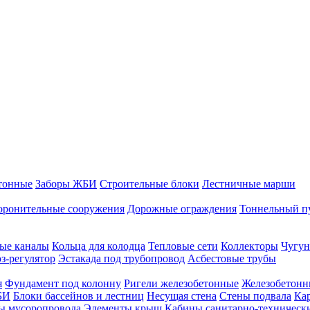
тонные
Заборы ЖБИ
Строительные блоки
Лестничные марши
оронительные сооружения
Дорожные ограждения
Тоннельный п
ые каналы
Кольца для колодца
Тепловые сети
Коллекторы
Чугун
-регулятор
Эстакада под трубопровод
Асбестовые трубы
я
Фундамент под колонну
Ригели железобетонные
Железобетонн
БИ
Блоки бассейнов и лестниц
Несущая стена
Стены подвала
Ка
ы мусоропровода
Элементы крыш
Кабины санитарно-техническ