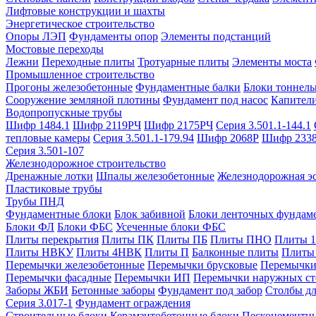
Лифтовые конструкции и шахты
Энергетическое строительство
Опоры ЛЭП
Фундаменты опор
Элементы подстанций
Мостовые переходы
Лежни
Переходные плиты
Тротуарные плиты
Элементы моста
Промышленное строительство
Прогоны железобетонные
Фундаментные балки
Блоки тоннель
Сооружение земляной плотины
Фундамент под насос
Капител
Водопропускные трубы
Шифр 1484.1
Шифр 2119РЧ
Шифр 2175РЧ
Серия 3.501.1-144.1
тепловые камеры
Серия 3.501.1-179.94
Шифр 2068Р
Шифр 233
Серия 3.501-107
Железнодорожное строительство
Дренажные лотки
Шпалы железобетонные
Железнодорожная эс
Пластиковые трубы
Трубы ПНД
Фундаментные блоки
Блок забивной
Блоки ленточных фундам
Блоки ФЛ
Блоки ФБС
Усеченные блоки ФБС
Плиты перекрытия
Плиты ПК
Плиты ПБ
Плиты ПНО
Плиты 
Плиты НВКУ
Плиты 4НВК
Плиты П
Балконные плиты
Плиты
Перемычки железобетонные
Перемычки брусковые
Перемычки
Перемычки фасадные
Перемычки ИП
Перемычки наружных ст
Заборы ЖБИ
Бетонные заборы
Фундамент под забор
Столбы дл
Серия 3.017-1
Фундамент ограждения
Строительные блоки
Керамзитобетонные блоки
Пескоцементн