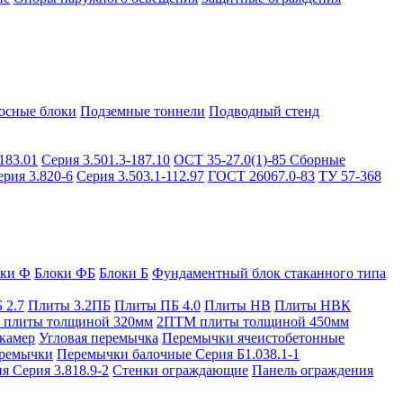
осные блоки
Подземные тоннели
Подводный стенд
183.01
Серия 3.501.3-187.10
ОСТ 35-27.0(1)-85
Сборные
ерия 3.820-6
Серия 3.503.1-112.97
ГОСТ 26067.0-83
ТУ 57-368
оки Ф
Блоки ФБ
Блоки Б
Фундаментный блок стаканного типа
 2.7
Плиты 3.2ПБ
Плиты ПБ 4.0
Плиты НВ
Плиты НВК
плиты толщиной 320мм
2ПТМ плиты толщиной 450мм
камер
Угловая перемычка
Перемычки ячеистобетонные
ремычки
Перемычки балочные Серия Б1.038.1-1
я Серия 3.818.9-2
Стенки ограждающие
Панель ограждения