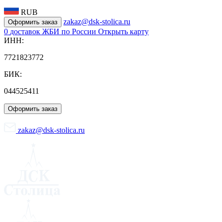
RUB
zakaz@dsk-stolica.ru
Оформить заказ
0
доставок ЖБИ по России
Открыть карту
ИНН:
7721823772
БИК:
044525411
Оформить заказ
zakaz@dsk-stolica.ru