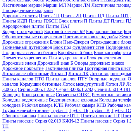
Лестничные марши
Марши МЛ
Марши ЛМ
Лестничная площа
Площадочные вкладыши
Дорожные плиты
Плиты 1П
Плиты 2П
Плиты ПД
Плиты 1ПТ
Плиты ИДП
Плиты ПЖСН
Блок плиты П
Плиты ДТ
Плиты П
Аэродромные плиты
Плиты ПАГ
Бордюр тротуарный
Бортовой камень БР
Бордюрные блоки
Бор
Оборонительные сооружения
Противотанковые надолбы
Желез
Дорожные ограждения
Блоки Нью-Джерси
Ограждающие блок
Тоннельный путепровод
Блок под фундамент стен
Подпорная с
Подпорная стена из бетона
Коробчатый блок
Блок контрфорса 
Элементы укрепления
Плита укрепления
Блок укрепления
Дорожные знаки
Дорожный знак Б
Опоры дорожных знаков
Дорожное покрытие
Тактильная плитка
Тротуарная плита шес
Лотки железобетонные
Лотки Л
Лотки ЛК
Лотки водоотводны
Плиты каналов ПТО
Плиты каналов ПТУ
Опорные подушки 
каналов
Кормушки бетонные
Лоток междупутный
Лотки ЛР
Л
3.006-2
Серия 3.006.1-2.87
Серия 3.006.1-2/82
Серия 3.501.9-181
Колодцы
Кольца опорные
Сегменты ОПКС
Ремонтные вставк
Колодцы водосточные
Водоприемные колодцы
Колодцы теле
колодцев
Рабочая камера КЛК
Рабочая камера КЛВ
Рабочая ка
Трубы железобетонные
Трубы Т
Трубы ТБ
Трубы ТВ
Трубы ТС
Сборные каналы
Плиты плоские ПТП
Плиты плоские ПТ
Плит
Плиты плоские Серия 02.019 КЖИ-12
Плиты плоские Серия 1.
ТП