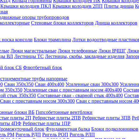
 КЦД
Кольца горловины
Крышки колодцев ПК
Крышки колодце
Крышки колодцев ПКЛ
Крышки колодцев 2ПП
Плиты днища
К
нная
одвижные опоры трубопроводов
 коллекторные
Стеновые блоки коллекторов
Днища коллекторов
 носка консоли
Блоки трамплина
Лотки водоотводные пластико
елые
Люки магистральные
Люки телефонные
Люки ВЧШГ
Люки
цы ВЛ
Лестницы ТС
Лестницы, скобы, закладные изделия
Запор
й блок СБ
Флютбетный блок
стоцементные трубы напорные
00
Сваи 350х350
Сваи 400х400
Усиленные сваи 300х300
Усиленн
ом 350х350
Усиленные сваи с приставным носом 400х400
Состав
ной стык 350х350
Составные сваи - сварной стык 400х400
Состав
Сваи с приставным носом 300х300
Сваи с приставным носом 40
онные блоки ВБ
Гипсобетонные вентблоки
стые плиты 2П
Ребристые плиты 2ПВ
Ребристые плиты 3ПВ
Ре
плиты 4ПФ
Ребристые плиты 1ПР
ромежуточный блок
Фундаментная балка
Блоки подколонников
ель РМ
Ригель РДП
Ригель РОП
Ригель РЛП