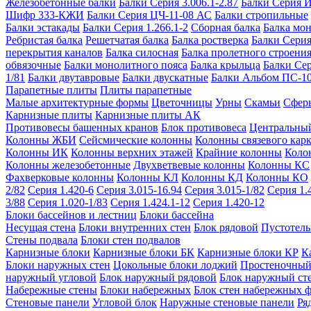
Железобетонные балки
Балки Серия 3.006.1-2.87
Балки Серия 
Шифр 333-КЖИ
Балки Серия ЦЧ-11-08 АС
Балки стропильные
Балки эстакады
Балки Серия 1.266.1-2
Сборная балка
Балка мо
Ребристая балка
Решетчатая балка
Балка ростверка
Балки Серия
перекрытия каналов
Балка силосная
Балка пролетного строени
обвязочные
Балки монолитного пояса
Балка крыльца
Балки Се
1/81
Балки двутавровые
Балки двускатные
Балки Альбом ПС-1
Парапетные плиты
Плиты парапетные
Малые архитектурные формы
Цветочницы
Урны
Скамьи
Сфер
Карнизные плиты
Карнизные плиты АК
Противовесы башенных кранов
Блок противовеса
Центральный
Колонны ЖБИ
Сейсмические колонны
Колонны связевого карк
Колонны ИК
Колонны верхних этажей
Крайние колонны
Коло
Колонны железобетонные
Двухветвевые колонны
Колонны КС
Фахверковые колонны
Колонны КЛ
Колонны КД
Колонны КО
2/82
Серия 1.420-6
Серия 3.015-16.94
Серия 3.015-1/82
Серия 1.
3/88
Серия 1.020-1/83
Серия 1.424.1-12
Серия 1.420-12
Блоки бассейнов и лестниц
Блоки бассейна
Несущая стена
Блоки внутренних стен
Блок рядовой
Пустотелы
Стены подвала
Блоки стен подвалов
Карнизные блоки
Карнизные блоки БК
Карнизные блоки КР
К
Блоки наружных стен
Цокольные блоки лоджий
Простеночный
наружный угловой
Блок наружный рядовой
Блок наружный ст
Набережные стены
Блоки набережных
Блок стен набережных 
Стеновые панели
Угловой блок
Наружные стеновые панели
Ря