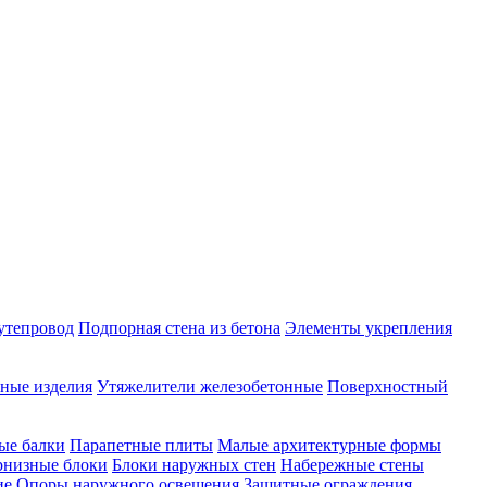
утепровод
Подпорная стена из бетона
Элементы укрепления
ные изделия
Утяжелители железобетонные
Поверхностный
ые балки
Парапетные плиты
Малые архитектурные формы
рнизные блоки
Блоки наружных стен
Набережные стены
ие
Опоры наружного освещения
Защитные ограждения