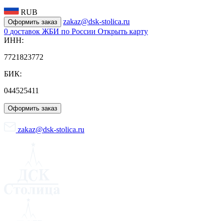
RUB
zakaz@dsk-stolica.ru
Оформить заказ
0
доставок ЖБИ по России
Открыть карту
ИНН:
7721823772
БИК:
044525411
Оформить заказ
zakaz@dsk-stolica.ru