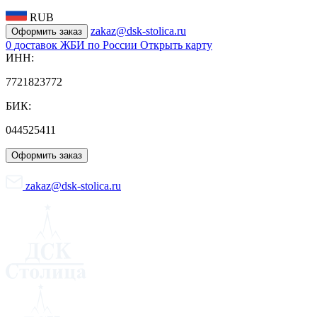
RUB
zakaz@dsk-stolica.ru
Оформить заказ
0
доставок ЖБИ по России
Открыть карту
ИНН:
7721823772
БИК:
044525411
Оформить заказ
zakaz@dsk-stolica.ru