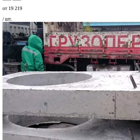
от
19 219
/ шт.